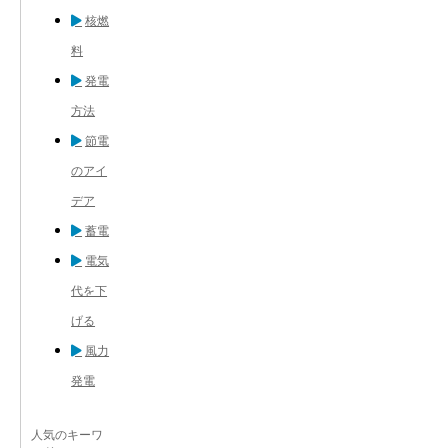
核燃
料
発電
方法
節電
のアイ
デア
蓄電
電気
代を下
げる
風力
発電
人気のキーワ