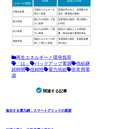
特徴
課題と対策
ルギーの種類
太陽光エネルギーを
変換効率の向上、発電量の安
太陽光発電
電力に変換
定化（蓄電池の開発）
風の力を利用して電
設置場所の確保、風力変動へ
風力発電
力に変換
の対応
水の力を利用して電
新規ダム建設による環境影
水力発電
力に変換
響、既存設備の運用効率化
地熱エネルギーを利
発電場所の制約、初期投資費
地熱発電
用して電力に変換
用の高さ
再生エネルギーと環境負荷
「は」
バックアップ電源
供給継
続時間
信頼性
電力供給
非常用電
源
関連する記事
進化する電力網：スマートグリッドの展望