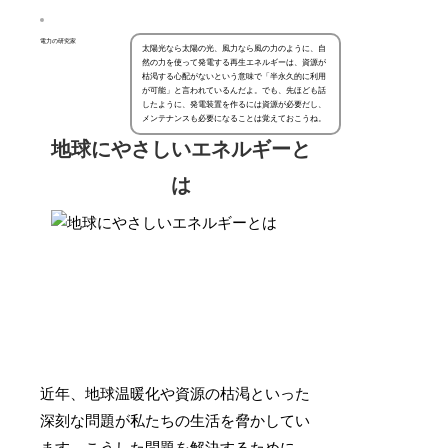
電力の研究家
太陽光なら太陽の光、風力なら風の力のように、自
然の力を使って発電する再生エネルギーは、資源が
枯渇する心配がないという意味で「半永久的に利用
が可能」と言われているんだよ。でも、先ほども話
したように、発電装置を作るには資源が必要だし、
メンテナンスも必要になることは覚えておこうね。
地球にやさしいエネルギーと
は
近年、地球温暖化や資源の枯渇といった
深刻な問題が私たちの生活を脅かしてい
ます。こうした問題を解決するために、