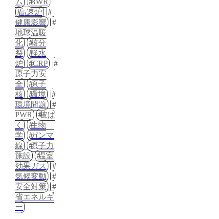
ム
BWR
高速炉
健康影響
地球温暖
化
核分
裂
軽水
炉
ICRP
原子力安
全
原子
核
環境
環境問題
PWR
被ば
く
生物
学
ガンマ
線
原子力
施設
温室
効果ガス
気候変動
安全対策
省エネルギ
ー