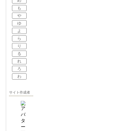
め
も
や
ゆ
よ
ら
り
る
れ
ろ
わ
サイト作成者