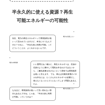
半永久的に使える資源？再生
可能エネルギーの可能性
電力を見直したい
先生、電力の再生エネルギーって環境負荷が低
いって言われていますけど、本当にそうなんで
すか？それに、『半永久的に利用が可能』って
どういうことか、よくわからないんです。
電力の研究家
いい質問だね！確かに、再生エネルギーは、石油や
石炭のように燃やして電気を作るわけではないか
ら、二酸化炭素を出さないという意味では環境負荷
は低いと言えます。 でも、例えば太陽光発電のパネ
ルを作るには、たくさんのエネルギーが必要だし、
使えなくなったらゴミになってしまう問題もあるん
だよ。
電力を見直したい
なるほど。環境負荷が低いって言い切れない部
分もあるんですね。じゃあ、『半永久的に利用
が可能』っていうのは？