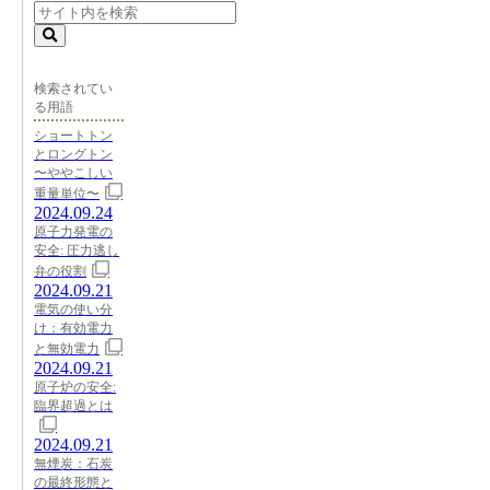
検索されてい
る用語
ショートトン
とロングトン
〜ややこしい
重量単位〜
2024.09.24
原子力発電の
安全: 圧力逃し
弁の役割
2024.09.21
電気の使い分
け：有効電力
と無効電力
2024.09.21
原子炉の安全:
臨界超過とは
2024.09.21
無煙炭：石炭
の最終形態と