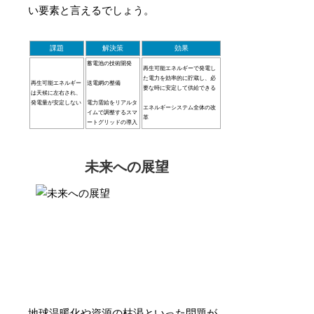
い要素と言えるでしょう。
課題
解決策
効果
蓄電池の技術開発
再生可能エネルギーで発電し
た電力を効率的に貯蔵し、必
再生可能エネルギー
送電網の整備
要な時に安定して供給できる
は天候に左右され、
発電量が安定しない
電力需給をリアルタ
エネルギーシステム全体の改
イムで調整するスマ
革
ートグリッドの導入
未来への展望
地球温暖化や資源の枯渇といった問題が