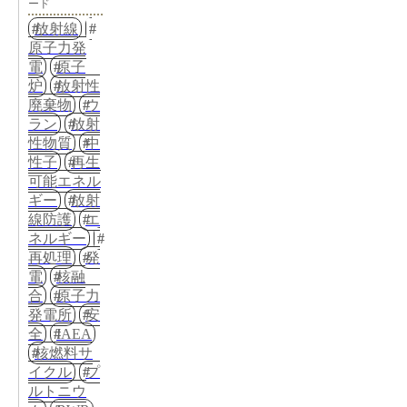
ード
放射線
原子力発
電
原子
炉
放射性
廃棄物
ウ
ラン
放射
性物質
中
性子
再生
可能エネル
ギー
放射
線防護
エ
ネルギー
再処理
発
電
核融
合
原子力
発電所
安
全
IAEA
核燃料サ
イクル
プ
ルトニウ