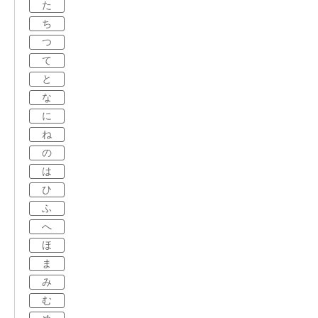
た
ち
つ
て
と
な
に
ね
の
は
ひ
ふ
へ
ほ
ま
み
む