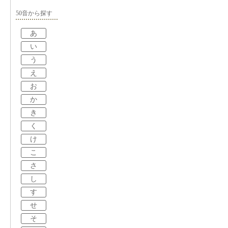
50音から探す
あ
い
う
え
お
か
き
く
け
こ
さ
し
す
せ
そ