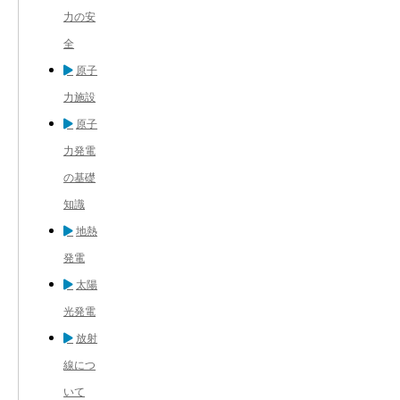
力の安
全
原子
力施設
原子
力発電
の基礎
知識
地熱
発電
太陽
光発電
放射
線につ
いて