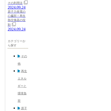
その利用法
2024.09.24
原子力発電の
心臓部！再生
熱交換器の役
割
2024.09.24
カテゴリーか
ら探す
その
他
再生
エネル
ギーと
環境負
荷
原子