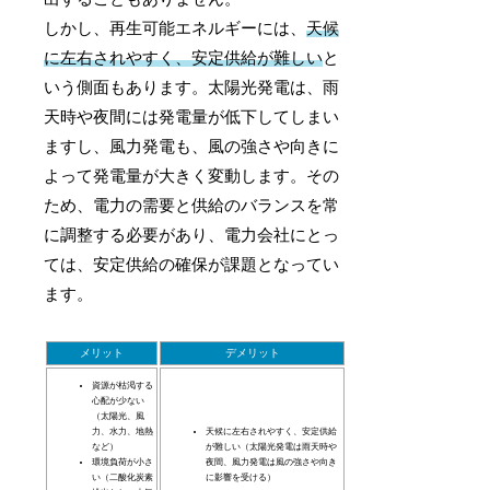
しかし、再生可能エネルギーには、
天候
に左右されやすく、安定供給が難しい
と
いう側面もあります。太陽光発電は、雨
天時や夜間には発電量が低下してしまい
ますし、風力発電も、風の強さや向きに
よって発電量が大きく変動します。その
ため、電力の需要と供給のバランスを常
に調整する必要があり、電力会社にとっ
ては、安定供給の確保が課題となってい
ます。
メリット
デメリット
資源が枯渇する
心配が少ない
（太陽光、風
力、水力、地熱
天候に左右されやすく、安定供給
など）
が難しい（太陽光発電は雨天時や
環境負荷が小さ
夜間、風力発電は風の強さや向き
い（二酸化炭素
に影響を受ける）