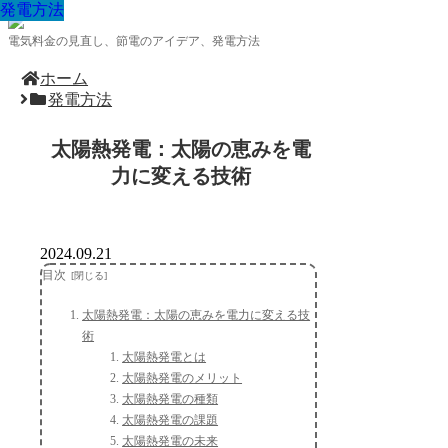
発電方法
発電方法
発電方法
発電方法
発電方法
発電方法
発電方法
発電方法
発電方法
電気料金の見直し、節電のアイデア、発電方法
ホーム
発電方法
太陽熱発電：太陽の恵みを電
力に変える技術
2024.09.21
目次
太陽熱発電：太陽の恵みを電力に変える技
術
太陽熱発電とは
太陽熱発電のメリット
太陽熱発電の種類
太陽熱発電の課題
太陽熱発電の未来