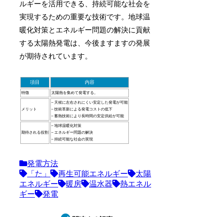
ルギーを活用できる、持続可能な社会を
実現するための重要な技術です。地球温
暖化対策とエネルギー問題の解決に貢献
する太陽熱発電は、今後ますますの発展
が期待されています。
項目
内容
特徴
太陽熱を集めて発電する。
– 天候に左右されにくい安定した発電が可能
メリット
– 技術革新による発電コストの低下
– 蓄熱技術により長時間の安定供給が可能
– 地球温暖化対策
期待される役割
– エネルギー問題の解決
– 持続可能な社会の実現
発電方法
「た」
再生可能エネルギー
太陽
エネルギー
暖房
温水器
熱エネル
ギー
発電