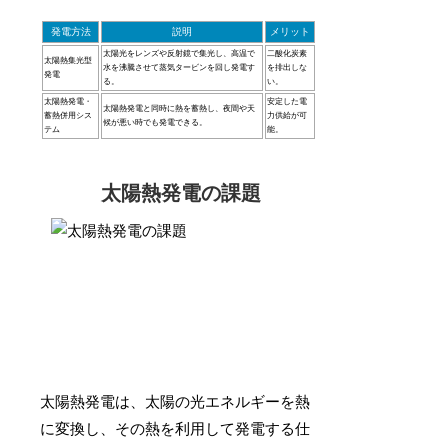
発電方法
説明
メリット
太陽光をレンズや反射鏡で集光し、高温で
二酸化炭素
太陽熱集光型
水を沸騰させて蒸気タービンを回し発電す
を排出しな
発電
る。
い。
太陽熱発電・
安定した電
太陽熱発電と同時に熱を蓄熱し、夜間や天
蓄熱併用シス
力供給が可
候が悪い時でも発電できる。
テム
能。
太陽熱発電の課題
太陽熱発電は、太陽の光エネルギーを熱
に変換し、その熱を利用して発電する仕