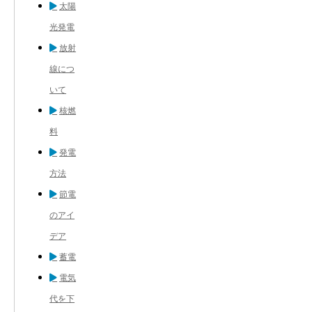
太陽
光発電
放射
線につ
いて
核燃
料
発電
方法
節電
のアイ
デア
蓄電
電気
代を下