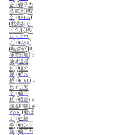
合
原子力
発電所
安
全
IAEA
核燃料サ
イクル
プ
ルトニウ
ム
BWR
高速炉
健康影響
地球温暖
化
核分
裂
軽水
炉
ICRP
原子力安
全
原子
核
環境
環境問題
PWR
被ば
く
生物
学
ガンマ
線
原子力