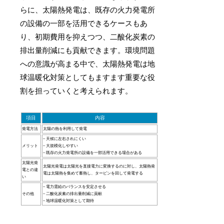
らに、太陽熱発電は、既存の火力発電所
の設備の一部を活用できるケースもあ
り、初期費用を抑えつつ、二酸化炭素の
排出量削減にも貢献できます。環境問題
への意識が高まる中で、太陽熱発電は地
球温暖化対策としてもますます重要な役
割を担っていくと考えられます。
項目
内容
発電方法
太陽の熱を利用して発電
– 天候に左右されにくい
メリット
– 大規模化しやすい
– 既存の火力発電所の設備を一部活用できる場合がある
太陽光発
太陽光発電は太陽光を直接電力に変換するのに対し、太陽熱発
電との違
電は太陽熱を集めて蓄熱し、タービンを回して発電する
い
– 電力需給のバランスを安定させる
その他
– 二酸化炭素の排出量削減に貢献
– 地球温暖化対策として期待