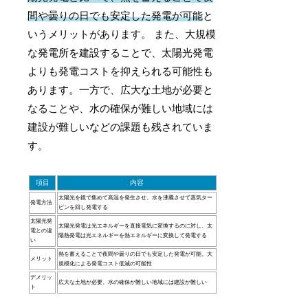
間や曇りの日でも安定した発電が可能
と
いうメリットがあります。 また、大規模
な発電所を建設することで、太陽光発電
よりも発電コストを抑えられる可能性も
あります。一方で、広大な土地が必要と
なることや、水の確保が難しい地域には
建設が難しいなどの課題も残されていま
す。
項目
内容
太陽光を鏡で集めて高温を発生させ、水を沸騰させて蒸気ター
発電方法
ビンを回し発電する
太陽光発
太陽光発電は光エネルギーを直接電気に変換するのに対し、太
電との違
陽熱発電は光エネルギーを熱エネルギーに変換して発電する
い
熱を蓄えることで夜間や曇りの日でも安定した発電が可能。大
メリット
規模化による発電コスト低減の可能性
デメリッ
広大な土地が必要、水の確保が難しい地域には建設が難しい
ト