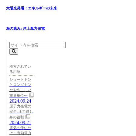
太陽光発電：エネルギーの未来
海の恵み: 洋上風力発電
検索されてい
る用語
ショートトン
とロングトン
〜ややこしい
重量単位〜
2024.09.24
原子力発電の
安全: 圧力逃し
弁の役割
2024.09.21
電気の使い分
け：有効電力