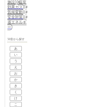
施設
温室
効果ガス
気候変動
安全対策
省エネルギ
ー
50音から探す
あ
い
う
え
お
か
き
く
け
こ