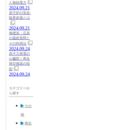
と無効電力
2024.09.21
原子炉の安全:
臨界超過とは
2024.09.21
無煙炭：石炭
の最終形態と
その利用法
2024.09.24
原子力発電の
心臓部！再生
熱交換器の役
割
2024.09.24
カテゴリーか
ら探す
その
他
再生