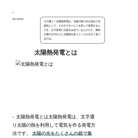
電力の研究家
その通り！太陽熱発電は、太陽の熱で水を温めて水
蒸気にして、その力でタービンを回して発電するん
です。火力発電と仕組みは似ているんだけど、燃料
を燃やす代わりに太陽熱を使うところが大きく違う
点だね。
太陽熱発電とは
– 太陽熱発電とは太陽熱発電は、文字通
り太陽の熱を利用して電気を作る発電方
法です。
太陽の光をたくさんの鏡で集