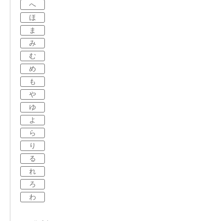
へ
ほ
ま
み
む
め
も
や
ゆ
よ
ら
り
る
れ
ろ
わ