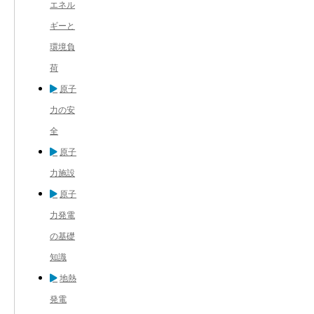
エネル
ギーと
環境負
荷
原子
力の安
全
原子
力施設
原子
力発電
の基礎
知識
地熱
発電