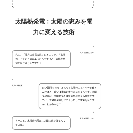
太陽熱発電：太陽の恵みを電
力に変える技術
電力を見直したい
先生、「電力の発電方法」のところで、「太陽
熱」っていうのがあったんですけど、太陽光発
電と何が違うんですか？
電力の研究家
良い質問ですね！どちらも太陽のエネルギーを使う
んだけど、違いは電気の作り方にあるんです。太陽
光発電は、太陽の光を直接電気に変える方法です。
では、太陽熱発電はどのようにして電気を起こす
か、わかるかな？
電力を見直したい
うーんと、太陽熱発電は…太陽の熱を使うんで
すよね？