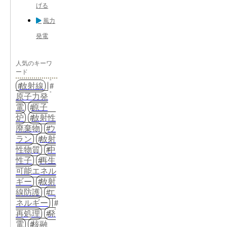
げる
風力
発電
人気のキーワ
ード
放射線
原子力発
電
原子
炉
放射性
廃棄物
ウ
ラン
放射
性物質
中
性子
再生
可能エネル
ギー
放射
線防護
エ
ネルギー
再処理
発
電
核融