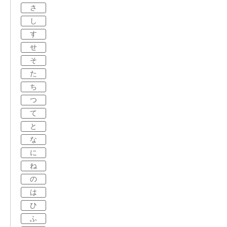
さ
し
す
せ
そ
た
ち
つ
て
と
な
に
ね
の
は
ひ
ふ