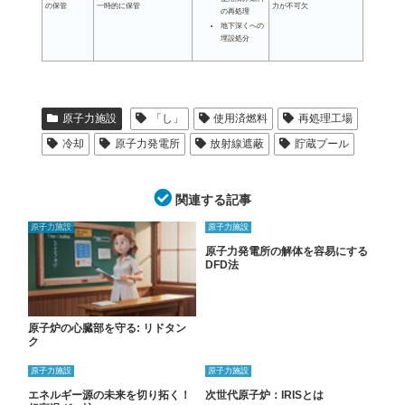
の保管
一時的に保管
力が不可欠
の再処理
地下深くへの
埋設処分
原子力施設
「し」
使用済燃料
再処理工場
冷却
原子力発電所
放射線遮蔽
貯蔵プール
関連する記事
原子力施設
原子力施設
原子力発電所の解体を容易にする
DFD法
原子炉の心臓部を守る: リドタン
ク
原子力施設
原子力施設
エネルギー源の未来を切り拓く！
次世代原子炉：IRISとは