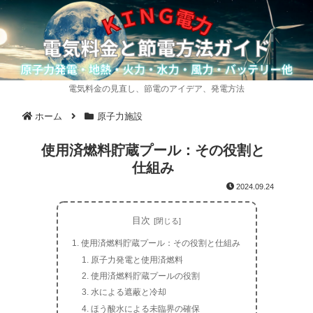
電気料金の見直し、節電のアイデア、発電方法
ホーム
原子力施設
使用済燃料貯蔵プール：その役割と
仕組み
2024.09.24
目次
使用済燃料貯蔵プール：その役割と仕組み
原子力発電と使用済燃料
使用済燃料貯蔵プールの役割
水による遮蔽と冷却
ほう酸水による未臨界の確保