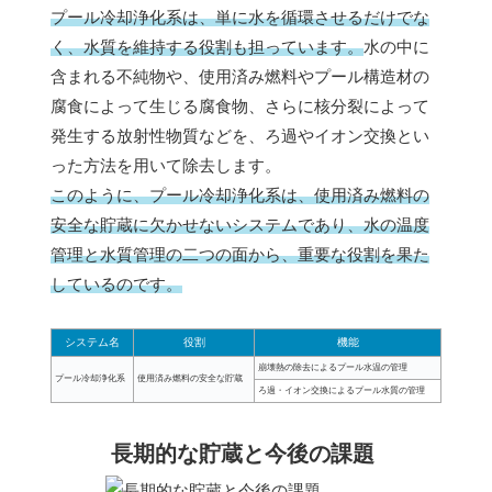
プール冷却浄化系は、単に水を循環させるだけでな
く、水質を維持する役割も担っています。
水の中に
含まれる不純物や、使用済み燃料やプール構造材の
腐食によって生じる腐食物、さらに核分裂によって
発生する放射性物質などを、ろ過やイオン交換とい
った方法を用いて除去します。
このように、プール冷却浄化系は、使用済み燃料の
安全な貯蔵に欠かせないシステムであり、水の温度
管理と水質管理の二つの面から、重要な役割を果た
しているのです。
システム名
役割
機能
崩壊熱の除去によるプール水温の管理
プール冷却浄化系
使用済み燃料の安全な貯蔵
ろ過・イオン交換によるプール水質の管理
長期的な貯蔵と今後の課題