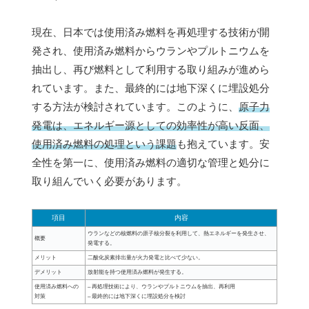
現在、日本では使用済み燃料を再処理する技術が開
発され、使用済み燃料からウランやプルトニウムを
抽出し、再び燃料として利用する取り組みが進めら
れています。また、最終的には地下深くに埋設処分
する方法が検討されています。このように、
原子力
発電は、エネルギー源としての効率性が高い反面、
使用済み燃料の処理という課題
も抱えています。安
全性を第一に、使用済み燃料の適切な管理と処分に
取り組んでいく必要があります。
項目
内容
ウランなどの核燃料の原子核分裂を利用して、熱エネルギーを発生させ、
概要
発電する。
メリット
二酸化炭素排出量が火力発電と比べて少ない。
デメリット
放射能を持つ使用済み燃料が発生する。
使用済み燃料への
– 再処理技術により、ウランやプルトニウムを抽出、再利用
対策
– 最終的には地下深くに埋設処分を検討