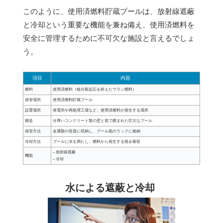
このように、使用済燃料貯蔵プールは、放射線遮蔽
と冷却という重要な機能を兼ね備え、使用済燃料を
安全に管理するために不可欠な施設と言えるでしょ
う。
項目
内容
燃料
使用済燃料（核分裂反応を終えたウラン燃料）
保管場所
使用済燃料貯蔵プール
設置場所
発電所や再処理工場など、使用済燃料が発生する場所
構造
分厚いコンクリート製の壁と底で囲まれた巨大なプール
保管方法
金属製の容器に収納し、プール底のラックに格納
冷却方法
プールに水を満たし、燃料から発生する熱を吸収
– 放射線遮蔽
機能
– 冷却
水による遮蔽と冷却