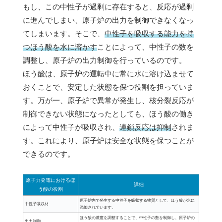
もし、この中性子が過剰に存在すると、反応が過剰
に進んでしまい、原子炉の出力を制御できなくなっ
てしまいます。そこで、
中性子を吸収する能力を持
つほう酸を水に溶かす
ことによって、中性子の数を
調整し、原子炉の出力制御を行っているのです。
ほう酸は、原子炉の運転中に常に水に溶け込ませて
おくことで、安定した状態を保つ役割を担っていま
す。万が一、原子炉で異常が発生し、核分裂反応が
制御できない状態になったとしても、ほう酸の働き
によって中性子が吸収され、
連鎖反応は抑制
されま
す。これにより、原子炉は安全な状態を保つことが
できるのです。
原子力発電におけるほ
詳細
う酸の役割
原子炉内で発生する中性子を吸収する物質として、ほう酸が水に
中性子吸収材
添加されています。
ほう酸の濃度を調整することで、中性子の数を制御し、原子炉の
出力制御