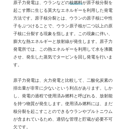
原子力発電は、ウランなどの
核燃料
が原子核分裂を
起こす際に生じる莫大なエネルギーを利用した発電
方法です。原子核分裂とは、ウランの原子核に中性
子をぶつけることで、ウラン原子核が二つ以上の原
子核に分裂する現象を指します。この現象に伴い、
膨大な熱エネルギーと放射線が発生します。原子力
発電所では、この熱エネルギーを利用して水を沸騰
させ、発生した蒸気でタービンを回し発電を行いま
す。
原子力発電は、火力発電と比較して、二酸化炭素の
排出量が非常に少ないという利点があります。しか
し、発電の過程で使用済み燃料と呼ばれる、放射能
を持つ物質が発生します。使用済み燃料には、まだ
核分裂を起こすことのできるウランやプルトニウム
が含まれているため、適切な管理と貯蔵が必要不可
欠です。