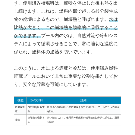
す。使用済み核燃料は、運転を停止した後も熱を出
し続けます。これは、燃料内部で起こる核分裂生成
物の崩壊によるもので、崩壊熱と呼ばれます。
水は
比熱が大きく、この崩壊熱を効率的に吸収すること
ができます。
プール内の水は、自然対流や冷却シス
テムによって循環させることで、常に適切な温度に
保たれ、燃料体の過熱を防いでいます。
このように、水による遮蔽と冷却は、使用済み燃料
貯蔵プールにおいて非常に重要な役割を果たしてお
り、安全な貯蔵を可能にしています。
機能
水の役割
詳細
放射線遮
放射線を吸収す
使用済み核燃料からの放射線を水中で吸収し、プールの外への漏洩
蔽
る
を防止
崩壊熱を吸収す
高い比熱により、使用済み核燃料の崩壊熱を効率的に吸収し、過熱
冷却
る
を防止