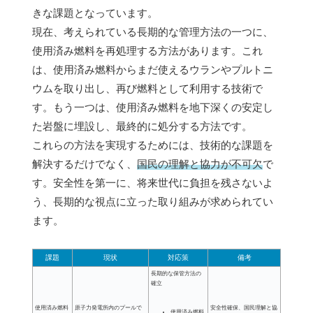
きな課題となっています。
現在、考えられている長期的な管理方法の一つに、
使用済み燃料を再処理する方法があります。これ
は、使用済み燃料からまだ使えるウランやプルトニ
ウムを取り出し、再び燃料として利用する技術で
す。もう一つは、使用済み燃料を地下深くの安定し
た岩盤に埋設し、最終的に処分する方法です。
これらの方法を実現するためには、技術的な課題を
解決するだけでなく、
国民の理解と協力が不可欠
で
す。安全性を第一に、将来世代に負担を残さないよ
う、長期的な視点に立った取り組みが求められてい
ます。
課題
現状
対応策
備考
長期的な保管方法の
確立
使用済み燃料
原子力発電所内のプールで
安全性確保、国民理解と協
使用済み燃料