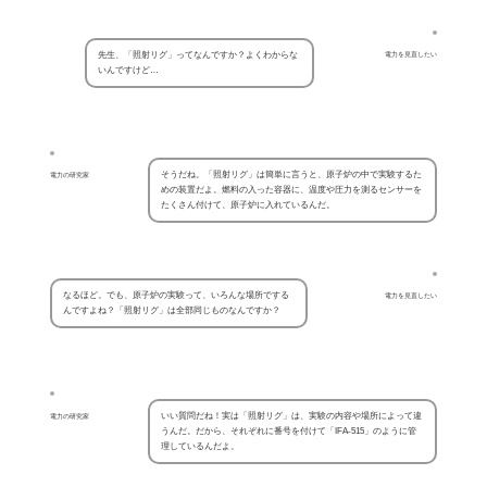
先生、「照射リグ」ってなんですか？よくわからな
電力を見直したい
いんですけど…
そうだね。「照射リグ」は簡単に言うと、原子炉の中で実験するた
電力の研究家
めの装置だよ。燃料の入った容器に、温度や圧力を測るセンサーを
たくさん付けて、原子炉に入れているんだ。
なるほど。でも、原子炉の実験って、いろんな場所でする
電力を見直したい
んですよね？「照射リグ」は全部同じものなんですか？
いい質問だね！実は「照射リグ」は、実験の内容や場所によって違
電力の研究家
うんだ。だから、それぞれに番号を付けて「IFA-515」のように管
理しているんだよ。