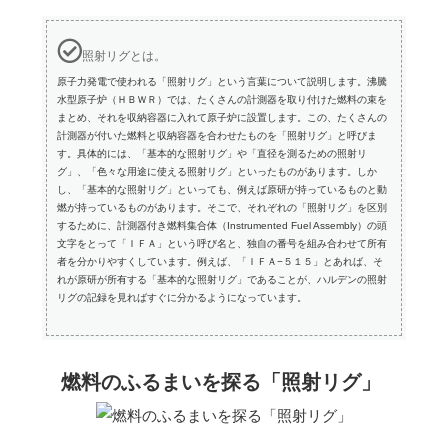
照射リグとは。
原子力発電で使われる「照射リグ」という言葉について説明します。沸騰
水型原子炉（ＨＢＷＲ）では、たくさんの計測器を取り付けた燃料の束を
まとめ、それを収納容器に入れて原子炉に設置します。この、たくさんの
計測器が付いた燃料と収納容器を合わせたものを「照射リグ」と呼びま
す。具体的には、「基本的な照射リグ」や「直径を測るための照射リ
グ」、「色々な用途に使える照射リグ」といったものがあります。しか
し、「基本的な照射リグ」といっても、例えば原研が持っているものと動
燃が持っているものがあります。そこで、それぞれの「照射リグ」を区別
するために、計測器付き燃料集合体（Instrumented Fuel Assembly）の頭
文字をとって「ＩＦＡ」という呼び名と、独自の番号を組み合わせて所有
者を分かりやすくしています。例えば、「ＩＦＡ−５１５」とあれば、そ
れが原研が所有する「基本的な照射リグ」であることが、ハルデンの照射
リグの記録を見ればすぐに分かるようになっています。
燃料のふるまいを探る「照射リグ」