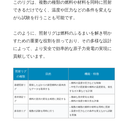
このリグは、複数の種類の燃料や材料を同時に照射
できるだけでなく、温度や圧力などの条件を変えな
がら試験を行うことも可能です。
このように、照射リグは燃料のふるまいを解き明か
すための重要な役割を担っており、その多様な設計
によって、より安全で効率的な原子力発電の実現に
貢献しています。
照射リグ
目的
機能・特徴
の種類
– 燃料の温度や圧力などを制御
基礎照射リ
開発したばかりの新型燃料の基本的
– 中性子の照射量や燃料の温度変化、発生
グ
なデータを取得する
するガス量などを計測
直径測定リ
– 微細な直径変化を測定
燃料の直径の変化を精密に測定する
グ
– 燃料の強度や耐久性を評価
– 複数の種類の燃料や材料を同時に照射
多目的リグ
複数の試験を同時に行う
– 温度や圧力などの条件を変えながら試験
を実施