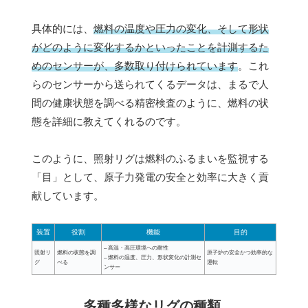
具体的には、
燃料の温度や圧力の変化、そして形状
がどのように変化するかといったことを計測するた
めのセンサーが、多数取り付けられています
。これ
らのセンサーから送られてくるデータは、まるで人
間の健康状態を調べる精密検査のように、燃料の状
態を詳細に教えてくれるのです。
このように、照射リグは燃料のふるまいを監視する
「目」として、原子力発電の安全と効率に大きく貢
献しています。
装置
役割
機能
目的
– 高温・高圧環境への耐性
照射リ
燃料の状態を調
原子炉の安全かつ効率的な
– 燃料の温度、圧力、形状変化の計測セ
グ
べる
運転
ンサー
多種多様なリグの種類