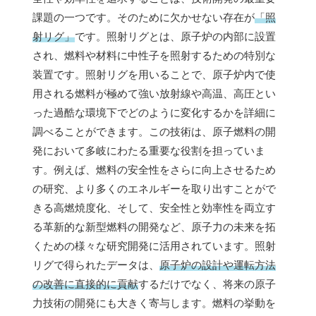
課題の一つです。そのために欠かせない存在が
「照
射リグ」
です。照射リグとは、原子炉の内部に設置
され、燃料や材料に中性子を照射するための特別な
装置です。照射リグを用いることで、原子炉内で使
用される燃料が極めて強い放射線や高温、高圧とい
った過酷な環境下でどのように変化するかを詳細に
調べることができます。この技術は、原子燃料の開
発において多岐にわたる重要な役割を担っていま
す。例えば、燃料の安全性をさらに向上させるため
の研究、より多くのエネルギーを取り出すことがで
きる高燃焼度化、そして、安全性と効率性を両立す
る革新的な新型燃料の開発など、原子力の未来を拓
くための様々な研究開発に活用されています。照射
リグで得られたデータは、
原子炉の設計や運転方法
の改善に直接的に貢献
するだけでなく、将来の原子
力技術の開発にも大きく寄与します。燃料の挙動を