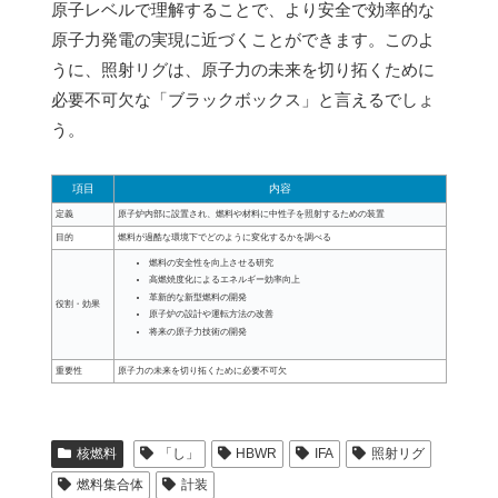
原子レベルで理解することで、より安全で効率的な
原子力発電の実現に近づくことができます。このよ
うに、照射リグは、原子力の未来を切り拓くために
必要不可欠な「ブラックボックス」と言えるでしょ
う。
項目
内容
定義
原子炉内部に設置され、燃料や材料に中性子を照射するための装置
目的
燃料が過酷な環境下でどのように変化するかを調べる
燃料の安全性を向上させる研究
高燃焼度化によるエネルギー効率向上
革新的な新型燃料の開発
役割・効果
原子炉の設計や運転方法の改善
将来の原子力技術の開発
重要性
原子力の未来を切り拓くために必要不可欠
核燃料
「し」
HBWR
IFA
照射リグ
燃料集合体
計装