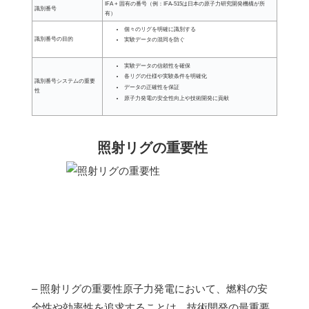
IFA + 固有の番号（例：IFA-515は日本の原子力研究開発機構が所
識別番号
有）
個々のリグを明確に識別する
識別番号の目的
実験データの混同を防ぐ
実験データの信頼性を確保
各リグの仕様や実験条件を明確化
識別番号システムの重要
データの正確性を保証
性
原子力発電の安全性向上や技術開発に貢献
照射リグの重要性
– 照射リグの重要性原子力発電において、燃料の安
全性や効率性を追求することは、技術開発の最重要