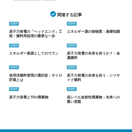
関連する記事
核燃料
核燃料
原子力発電の「ヘッドエンド」工
エネルギー源の核物質：基礎知識
程：燃料再処理の重要な一歩
核燃料
核燃料
エネルギー資源としてのウラン
原子力発電の未来を担うか？：金
属燃料
核燃料
核燃料
使用済燃料管理の選択肢：サイロ
原子力発電の未来を担う：シリサ
貯蔵とは
イド燃料
核燃料
核燃料
原子力発電とTRU廃棄物
高レベル放射性廃棄物：未来への
重い宿題