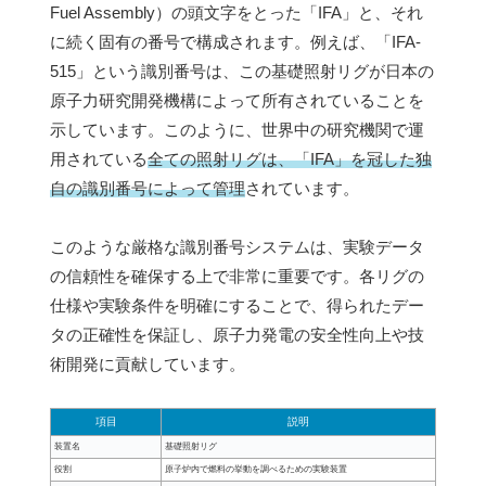
Fuel Assembly）の頭文字をとった「IFA」と、それ
に続く固有の番号で構成されます。例えば、「IFA-
515」という識別番号は、この基礎照射リグが日本の
原子力研究開発機構によって所有されていることを
示しています。このように、世界中の研究機関で運
用されている
全ての照射リグは、「IFA」を冠した独
自の識別番号によって管理
されています。
このような厳格な識別番号システムは、実験データ
の信頼性を確保する上で非常に重要です。各リグの
仕様や実験条件を明確にすることで、得られたデー
タの正確性を保証し、原子力発電の安全性向上や技
術開発に貢献しています。
項目
説明
装置名
基礎照射リグ
役割
原子炉内で燃料の挙動を調べるための実験装置