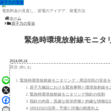
原子力の安全
原子力の安全
原子力の安全
原子力の安全
原子力の安全
原子力の安全
原子力の安全
原子力の安全
原子力の安全
電気料金の見直し、節電のアイデア、発電方法
ホーム
原子力の安全
緊急時環境放射線モニタ
2024.09.24
目次
緊急時環境放射線モニタリング：周辺住民の安全を
原子力施設における緊急事態と環境放射線モ
Line
緊急時環境放射線モニタリング指針の役割
X
指針の内容：迅速な状況把握と的確な情報伝
Facebook
SPEEDIの活用：予測と評価の精度向上