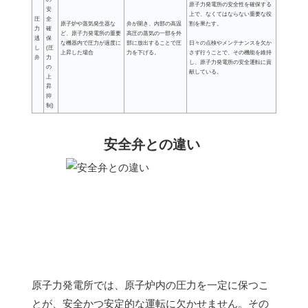
原子力発電所の安全性を確保する
安
上で、なくてはならない重要な役
圧
全
原子炉や蒸気発生器な
弁が開き、内部の高温
割を果たす。
力
確
ど、原子力発電所の重要
高圧の蒸気の一部を外
逃
保
な機器内で圧力が過度に
部に放出することで圧
日々の点検やメンテナンスを欠か
し
(圧
上昇した場合
力を下げる。
さず行うことで、その機能を維持
弁
力
し、原子力発電所の安全運転に貢
の
献している。
上
昇
抑
制)
安全弁との違い
原子力発電所では、原子炉内の圧力を一定に保つこ
とが、安全かつ安定的な運転に欠かせません。その