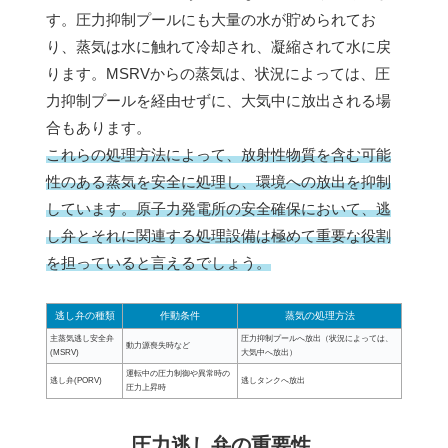
す。圧力抑制プールにも大量の水が貯められてお
り、蒸気は水に触れて冷却され、凝縮されて水に戻
ります。MSRVからの蒸気は、状況によっては、圧
力抑制プールを経由せずに、大気中に放出される場
合もあります。
これらの処理方法によって、放射性物質を含む可能
性のある蒸気を安全に処理し、環境への放出を抑制
しています。原子力発電所の安全確保において、逃
し弁とそれに関連する処理設備は極めて重要な役割
を担っていると言えるでしょう。
逃し弁の種類
作動条件
蒸気の処理方法
主蒸気逃し安全弁
圧力抑制プールへ放出（状況によっては、
動力源喪失時など
(MSRV)
大気中へ放出）
運転中の圧力制御や異常時の
逃し弁(PORV)
逃しタンクへ放出
圧力上昇時
圧力逃し弁の重要性