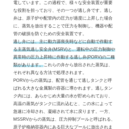
電しています。この過程で、様々な安全装置が重要
な役割を担っており、その一つが逃し弁です。逃し
弁は、原子炉や配管内の圧力が過度に上昇した場合
に、蒸気を放出することで圧力を制御し、機器や配
管の破損を防ぐための安全装置です。
逃し弁には、主に動力源喪失時などに自動で作動す
る主蒸気逃し安全弁(MSRV)と、運転中の圧力制御や
異常時の圧力上昇時に作動する逃し弁(PORV)の二種
類があります。
これらの弁から放出された蒸気は、
それぞれ異なる方法で処理されます。
PORVからの蒸気は、配管を通じて逃しタンクと呼
ばれる大きな金属製の容器に導かれます。逃しタン
ク内には、あらかじめ大量の水が貯められており、
高温の蒸気がタンクに流れ込むと、この水によって
急速に冷却され、凝縮されて水に戻ります。一方、
MSSRVからの蒸気は、圧力抑制プールと呼ばれる、
原子炉格納容器内にある巨大なプールに放出されま