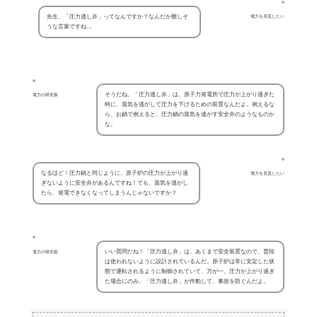
先生、「圧力逃し弁」ってなんですか？なんだか難しそ
電力を見直したい
うな言葉ですね…
そうだね。「圧力逃し弁」は、原子力発電所で圧力が上がり過ぎた
電力の研究家
時に、蒸気を逃がして圧力を下げるための装置なんだよ。例えるな
ら、お鍋で例えると、圧力鍋の蒸気を逃がす安全弁のようなものか
な。
なるほど！圧力鍋と同じように、原子炉の圧力が上がり過
電力を見直したい
ぎないように安全弁があるんですね！でも、蒸気を逃がし
たら、発電できなくなってしまうんじゃないですか？
いい質問だね！「圧力逃し弁」は、あくまで安全装置なので、普段
電力の研究家
は使われないように設計されているんだ。原子炉は常に安定した状
態で運転されるように制御されていて、万が一、圧力が上がり過ぎ
た場合にのみ、「圧力逃し弁」が作動して、事故を防ぐんだよ。