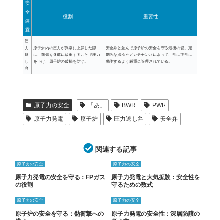
安
全
役割
重要性
装
置
圧
力
原子炉内の圧力が異常に上昇した際
安全弁と並んで原子炉の安全を守る最後の砦。定
逃
に、蒸気を外部に放出することで圧力
期的な点検やメンテナンスによって、常に正常に
し
を下げ、原子炉の破損を防ぐ。
動作するよう厳重に管理されている。
弁
原子力の安全
「あ」
BWR
PWR
原子力発電
原子炉
圧力逃し弁
安全弁
関連する記事
原子力の安全
原子力の安全
原子力発電の安全を守る：FPガス
原子力発電と大気拡散：安全性を
の役割
守るための数式
原子力の安全
原子力の安全
原子炉の安全を守る：熱衝撃への
原子力発電の安全性：深層防護の