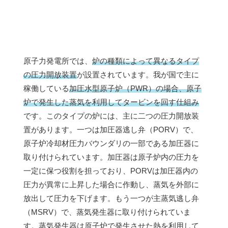
原子力発電所では、
炉の種類によって異なるタイプ
の圧力開放装置
が設置されています。我が国で主に
稼働している
加圧水型原子炉（PWR）の場合、原子
炉で発生した蒸気を利用してタービンを回す仕組み
です。このタイプの炉には、主に二つの圧力開放装
置があります。一つは加圧器逃し弁（PORV）で、
原子炉冷却材圧力バウンダリの一部である加圧器に
取り付けられています。加圧器は原子炉内の圧力を
一定に保つ役割を担っており、PORVは加圧器内の
圧力が異常に上昇した場合に作動し、蒸気を外部に
放出して圧力を下げます。もう一つが主蒸気逃し弁
（MSRV）で、蒸気発生器に取り付けられていま
す。蒸気発生器は原子炉で発生させた熱を利用して