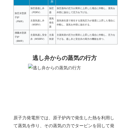
所
加圧器逃し弁
加圧
加圧器内の圧力が異常に上昇した場合に作動し、蒸気を
（PORV）
器
外部に放出して圧力を下げる。
加圧水型原
子炉
蒸気
主蒸気逃し弁
蒸気発生器で発生する蒸気圧力が過度に上昇した場合に
（PWR）
発生
（MSRV）
作動し、蒸気を外部に放出する。
器
沸騰水型原
主蒸気逃し安全
主蒸
主蒸気管の圧力が異常に上昇した場合に作動し、圧力を
子炉
弁（MSSRV）
気管
下げる。逃し弁と安全弁の両方の機能を持つ。
（BWR）
逃し弁からの蒸気の行方
原子力発電所では、原子炉内で発生した熱を利用し
て蒸気を作り、その蒸気の力でタービンを回して発