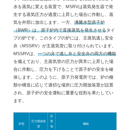
水を蒸気に変える装置で、MSRVは蒸気発生器で発
生する蒸気圧力が過度に上昇した場合に作動し、蒸
気を外部に放出します。一方、
沸騰水型原子炉
（BWR）は、原子炉内で直接蒸気を発生させる
タイ
プの炉です。このタイプの炉には、主蒸気逃し安全
弁（MSSRV）が主蒸気管に取り付けられています。
MSSRVは、
一つの弁で逃し弁と安全弁の両方の機能
を備えており、主蒸気管の圧力が異常に上昇した場
合に作動し、圧力を下げることで原子炉の安全を確
保します。このように、原子力発電所では、炉の種
類や構造に応じて適切な場所に圧力開放装置が設置
され、原子炉の安全運転に重要な役割を果たしてい
ます。
設
圧力開放装
置
炉型
機能
置
場