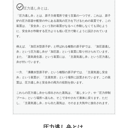
圧力逃し弁とは。
「圧力逃し弁」とは、原子力発電所で使う言葉の一つです。これは、原子
炉の圧力容器や配管の中にある蒸気の圧力を下げるための装置です。この
装置は、「安全弁」という別の装置がなるべく作動しなくても済むよう
に、安全弁が作動する圧力よりも低い圧力で動くように設計されていま
す。
例えば、「加圧水型原子炉」と呼ばれる種類の原子炉では、「加圧器逃し
弁」という圧力逃し弁が「加圧器」という装置に取り付けられています。
また、「蒸気発生器」という装置には、「主蒸気逃し弁」という圧力逃し
弁が付いています。
一方、「沸騰水型原子炉」という種類の原子炉では、「主蒸気逃し安全
弁」という装置が、「主蒸気管」という場所に設置されています。この装
置は、圧力逃し弁と安全弁の両方の役割を担います。
これらの圧力逃し弁から排出された蒸気は、「逃しタンク」や「圧力抑制
プール」という場所へ送られ、そこで冷やされて液体に戻ります。ただ
し、「主蒸気逃し弁」から出た蒸気は、そのまま大気中に放出されます。
圧力逃し弁とは