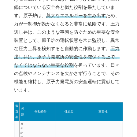
鍋についている安全弁と似た役割を果たしていま
す。原子炉は、
莫大なエネルギーを生み出す
ため、
万が一制御が効かなくなると非常に危険です。圧力
逃し弁は、このような事態を防ぐための重要な安全
装置として、原子炉の運転状態を常に監視し、異常
な圧力上昇を検知すると自動的に作動します。
圧力
逃し弁は、原子力発電所の安全性を確保する上で、
なくてはならない重要な役割
を担っています。日々
の点検やメンテナンスを欠かさず行うことで、その
機能を維持し、原子力発電所の安全運転に貢献して
います。
装
役
置
作動条件
仕組み
重要性
割
名
原
子
炉
の