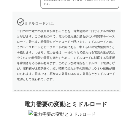
だよ。
ミドルロードとは。
一日の中で電力の使用量が変わることを、電力需要の一日サイクルの変動
と呼びます。この変動の中で、電力の使用量が最も少ない時間帯をベース
ロード、最も多い時間帯をピークロードと呼びます。ミドルロードとは、
このベースロードとピークロードの間にある、中くらいの電力需要のこと
を指します。つまり、電力会社は、一日のうちで使われる電気の量が真ん
中くらいの時間帯の需要を満たすために、ミドルロードに対応する発電所
を稼働させる必要があります。このような発電所をミドルロード電源と呼
び、燃料費が比較的安く、短い時間で出力水準の調整がしやすい技術が用
いられます。日本では、石炭火力発電やLNG火力発電などがミドルロード
電源として使われています。
電力需要の変動とミドルロード