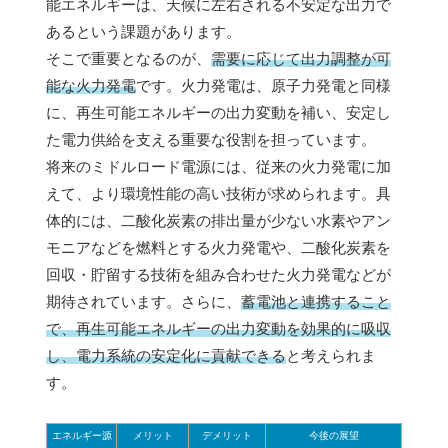
能エネルギーは、天候に左右される不安定な出力で
あるという課題があります。
そこで重要となるのが、
需要に応じて出力調整が可
能な火力発電
です。火力発電は、原子力発電と同様
に、再生可能エネルギーの出力変動を補い、安定し
た電力供給を支える重要な役割を担っています。
将来のミドルロード電源には、従来の火力発電に加
えて、より環境性能の高い技術が求められます。具
体的には、二酸化炭素の排出量が少ない水素やアン
モニアなどを燃料とする火力発電や、二酸化炭素を
回収・貯留する技術を組み合わせた火力発電などが
期待されています。さらに、
蓄電池と連携すること
で、再生可能エネルギーの出力変動を効果的に吸収
し、電力系統の安定化に貢献できる
と考えられま
す。
エネルギー源
メリット
デメリット
今後の展望