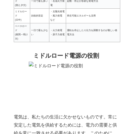
ド
一日で最も多い
・石油火力発
起動・停止が容易な発電方法
(朝と夕方)
電
ミドルロー
・太陽光発電
ド
比較的安定
・風力発電
再生可能エネルギーも活用
(日中)
など
ベースロー
ド
一日で最も少な
・火力発電
運転を停止したり出力を調整するのが難しい発
(夜間～明け
い
・原子力発電
電方法
方)
ミドルロード電源の役割
電気は、私たちの生活に欠かせないものです。常に
安定した電気を供給するためには、電力の需要と供
給を常に一致させる必要があります。このために、