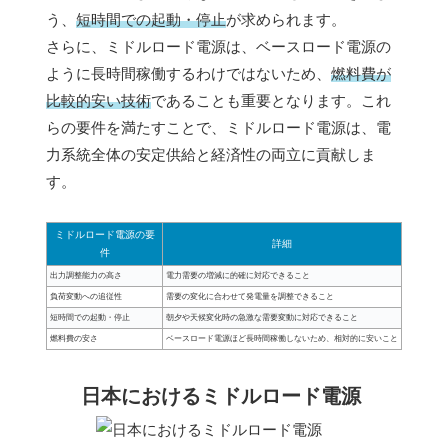
う、
短時間での起動・停止
が求められます。
さらに、ミドルロード電源は、ベースロード電源の
ように長時間稼働するわけではないため、
燃料費が
比較的安い技術
であることも重要となります。これ
らの要件を満たすことで、ミドルロード電源は、電
力系統全体の安定供給と経済性の両立に貢献しま
す。
ミドルロード電源の要
詳細
件
出力調整能力の高さ
電力需要の増減に的確に対応できること
負荷変動への追従性
需要の変化に合わせて発電量を調整できること
短時間での起動・停止
朝夕や天候変化時の急激な需要変動に対応できること
燃料費の安さ
ベースロード電源ほど長時間稼働しないため、相対的に安いこと
日本におけるミドルロード電源