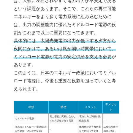
は、天候に左右されやすく電力出力が不安定である
という課題があります。そこで、これらの再生可能
エネルギーをより多く電力系統に組み込むために
は、出力の調整能力に優れたミドルロード電源の役
割がこれまで以上に重要になってきます。
具体的には、太陽光発電の出力が低下する夕方から
夜間にかけて、あるいは風が弱い時間帯において、
ミドルロード電源が電力の安定供給を支える必要
が
あります。
このように、日本のエネルギー政策においてミドル
ロード電源は、今後も重要な役割を担っていくと考
えられます。
デメリッ
種類
特徴
メリット
ト
電力需要の変動に合わせ
電力出力の調整が比
ミドルロード電源
–
て出力調整を行う電源
較的容易
従来のミドルロード電源(石炭
燃料費が原子力発電
二酸化炭素排
–
火力発電、LNG火力発電)
などに比べて安価
出量が多い