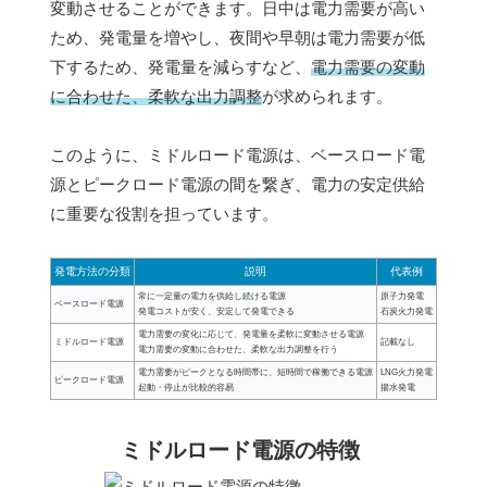
変動させることができます。日中は電力需要が高い
ため、発電量を増やし、夜間や早朝は電力需要が低
下するため、発電量を減らすなど、
電力需要の変動
に合わせた、柔軟な出力調整
が求められます。
このように、ミドルロード電源は、ベースロード電
源とピークロード電源の間を繋ぎ、電力の安定供給
に重要な役割を担っています。
発電方法の分類
説明
代表例
常に一定量の電力を供給し続ける電源
原子力発電
ベースロード電源
発電コストが安く、安定して発電できる
石炭火力発電
電力需要の変化に応じて、発電量を柔軟に変動させる電源
ミドルロード電源
記載なし
電力需要の変動に合わせた、柔軟な出力調整を行う
電力需要がピークとなる時間帯に、短時間で稼働できる電源
LNG火力発電
ピークロード電源
起動・停止が比較的容易
揚水発電
ミドルロード電源の特徴