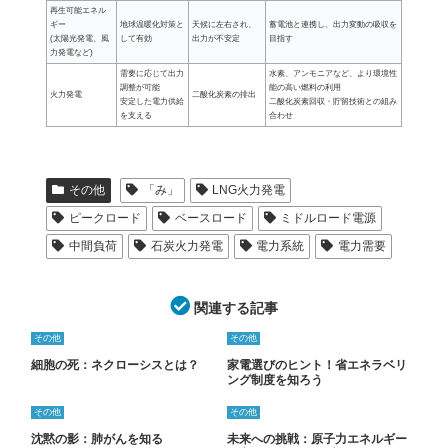
再生可能エネル
ギー
地球温暖化対策と
天候に左右され、
蓄電池と連携し、出力変動の吸収を
(太陽光発電、風
して有効
出力が不安定
目指す
力発電など)
需要に応じて出力
水素、アンモニアなど、より環境性
調整が可能
能の高い燃料の利用
火力発電
二酸化炭素の排出
安定した電力供給
二酸化炭素回収・貯留技術との組み
を支える
合わせ
その他
「み」
LNG火力発電
ピークロード
ベースロード
ミドルロード電源
中間負荷
石炭火力発電
電力系統
電力需要
関連する記事
その他
その他
細胞の死：ネクローシスとは？
家電選びのヒント！省エネラベリ
ング制度を知ろう
その他
その他
沈黙の影：肺がんを知る
未来への挑戦：原子力エネルギー