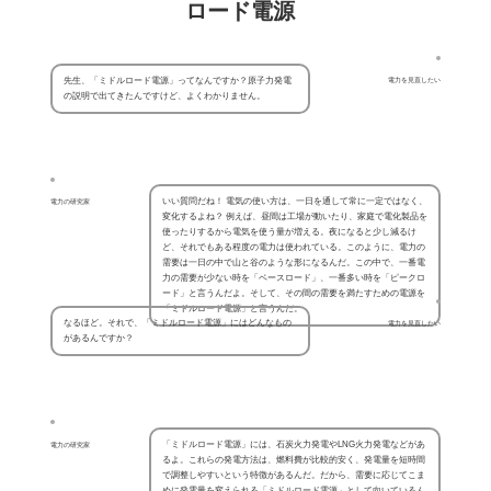
ロード電源
先生、「ミドルロード電源」ってなんですか？原子力発電
電力を見直したい
の説明で出てきたんですけど、よくわかりません。
いい質問だね！ 電気の使い方は、一日を通して常に一定ではなく、
電力の研究家
変化するよね？ 例えば、昼間は工場が動いたり、家庭で電化製品を
使ったりするから電気を使う量が増える。夜になると少し減るけ
ど、それでもある程度の電力は使われている。このように、電力の
需要は一日の中で山と谷のような形になるんだ。この中で、一番電
力の需要が少ない時を「ベースロード」、一番多い時を「ピークロ
ード」と言うんだよ。そして、その間の需要を満たすための電源を
「ミドルロード電源」と言うんだ。
なるほど。それで、「ミドルロード電源」にはどんなもの
電力を見直したい
があるんですか？
「ミドルロード電源」には、石炭火力発電やLNG火力発電などがあ
電力の研究家
るよ。これらの発電方法は、燃料費が比較的安く、発電量を短時間
で調整しやすいという特徴があるんだ。だから、需要に応じてこま
めに発電量を変えられる「ミドルロード電源」として向いているん