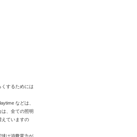
るくするためには
time などは、
合は、全ての照明
増えていますの
電球は消費電力が