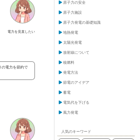
原子力の安全
原子力施設
原子力発電の基礎知識
電力を見直したい
地熱発電
太陽光発電
放射線について
核燃料
りの電力を節約で
発電方法
節電のアイデア
蓄電
電気代を下げる
風力発電
人気のキーワード