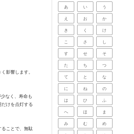
あ
い
う
え
お
か
き
く
け
こ
さ
し
す
せ
そ
た
ち
つ
きく影響します。
て
と
な
に
ね
の
が少なく、寿命も
は
ひ
ふ
明だけを点灯する
へ
ほ
ま
み
む
め
することで、無駄