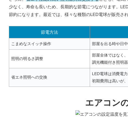
少なく、寿命も長いため、長期的な節電につながります。LE
節約になります。最近では、様々な種類のLED電球が販売さ
節電方法
こまめなスイッチ操作
部屋を出る時や日中
部屋全体ではなく、
照明の明るさ調整
調光機能付き照明器
LED電球は消費電
省エネ照明への交換
初期費用は高いが、
エアコン