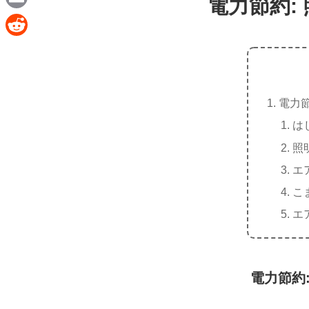
電力節約:
e
a
E
c
m
R
e
a
e
b
i
d
o
電力節
l
d
o
は
i
k
照
t
エ
こ
エ
電力節約