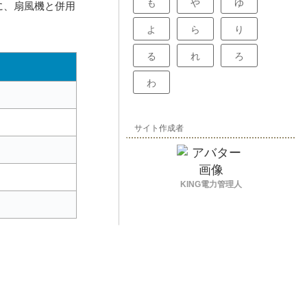
も
や
ゆ
に、扇風機と併用
よ
ら
り
る
れ
ろ
わ
サイト作成者
KING電力管理人