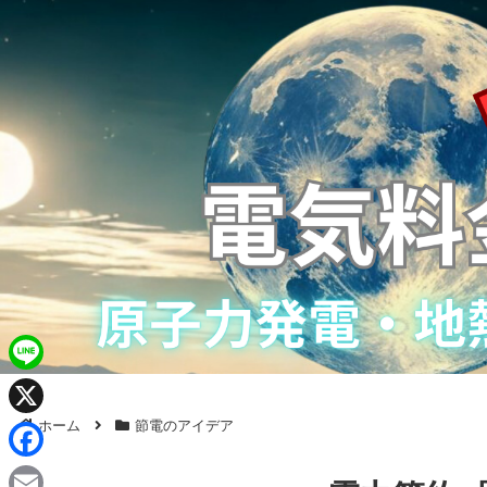
L
i
ホーム
節電のアイデア
X
n
F