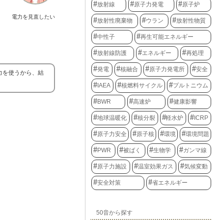
放射線
原子力発電
原子炉
電力を見直したい
放射性廃棄物
ウラン
放射性物質
中性子
再生可能エネルギー
放射線防護
エネルギー
再処理
発電
核融合
原子力発電所
安全
力を使うから、結
IAEA
核燃料サイクル
プルトニウム
BWR
高速炉
健康影響
地球温暖化
核分裂
軽水炉
ICRP
原子力安全
原子核
環境
環境問題
PWR
被ばく
生物学
ガンマ線
原子力施設
温室効果ガス
気候変動
安全対策
省エネルギー
50音から探す