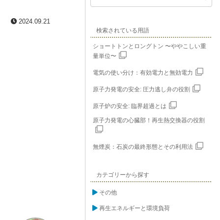
2024.09.21
検索されている用語
ショートトンとロングトン 〜ややこしい重
量単位〜
電気の使い分け：有効電力と無効電力
原子力発電の安全: 圧力逃し弁の役割
原子炉の安全: 臨界超過とは
原子力発電の心臓部！再生熱交換器の役割
無煙炭：石炭の最終形態とその利用法
カテゴリーから探す
その他
再生エネルギーと環境負荷