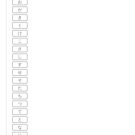
お
か
き
く
け
こ
さ
し
す
せ
そ
た
ち
つ
て
と
な