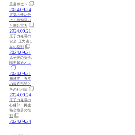
重量単位〜
2024.09.24
電気の使い分
け：有効電力
と無効電力
2024.09.21
原子力発電の
安全: 圧力逃し
弁の役割
2024.09.21
原子炉の安全:
臨界超過とは
2024.09.21
無煙炭：石炭
の最終形態と
その利用法
2024.09.24
原子力発電の
心臓部！再生
熱交換器の役
割
2024.09.24