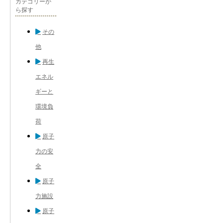
カテゴリーか
ら探す
その
他
再生
エネル
ギーと
環境負
荷
原子
力の安
全
原子
力施設
原子