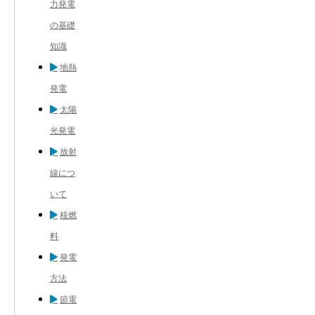
力発電
の基礎
知識
地熱
発電
太陽
光発電
放射
線につ
いて
核燃
料
発電
方法
節電