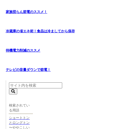
家族団らん節電のススメ！
冷蔵庫の省エネ術！食品は冷ましてから保存
待機電力削減のススメ
テレビの音量ダウンで節電！
検索されてい
る用語
ショートトン
とロングトン
〜ややこしい