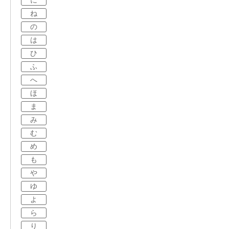
に
ね
の
は
ひ
ふ
へ
ほ
ま
み
む
め
も
や
ゆ
よ
ら
り