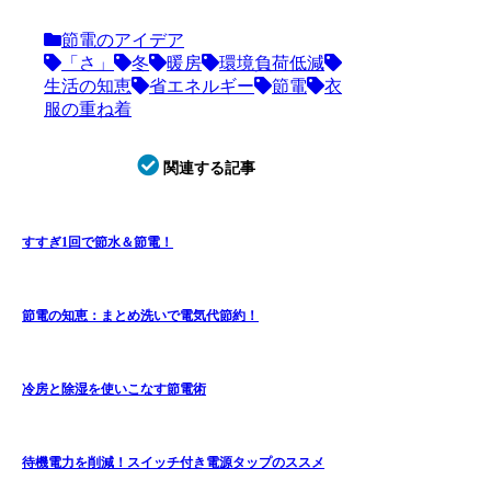
節電のアイデア
「さ」
冬
暖房
環境負荷低減
生活の知恵
省エネルギー
節電
衣
服の重ね着
関連する記事
すすぎ1回で節水＆節電！
節電の知恵：まとめ洗いで電気代節約！
冷房と除湿を使いこなす節電術
待機電力を削減！スイッチ付き電源タップのススメ