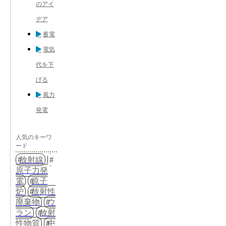
のアイ
デア
蓄電
電気
代を下
げる
風力
発電
人気のキーワ
ード
放射線
原子力発
電
原子
炉
放射性
廃棄物
ウ
ラン
放射
性物質
中