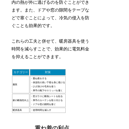
内の熱が外に逃げるのを防ぐことができ
ます。また、ドアや窓の隙間をテープな
どで塞ぐことによって、冷気の侵入を防
ぐことも効果的です。
これらの工夫と併せて、暖房器具を使う
時間を減らすことで、効果的に電気料金
を抑えることができます。
カテゴリー
対策
・重ね着をする
・保温性の高い下着を身に着ける
服装
・ひざ掛けや毛布を使う
・厚手の靴下やスリッパを履く
・窓ガラスに断熱シートを貼る
家の断熱性向上
・厚手のカーテンを取り付ける
・ドアや窓の隙間を塞ぐ
暖房器具
・使用時間を減らす
重ね着の利点