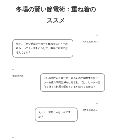
冬場の賢い節電術：重ね着の
ススメ
電力を見直したい
先生、「寒い時はヒーターを使わずにもう一枚
着る」ってよく言われるけど、本当に節電にな
るんですか？
電力の研究家
いい質問だね！確かに、着るもので調整すればヒー
ターを使う時間は減らせるよね。では、ヒーターは
何を使って部屋を暖めているか知ってるかな？
電力を見直したい
えっと、電気じゃないんです
か？