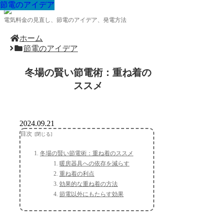
節電のアイデア
節電のアイデア
節電のアイデア
節電のアイデア
節電のアイデア
節電のアイデア
節電のアイデア
節電のアイデア
節電のアイデア
電気料金の見直し、節電のアイデア、発電方法
ホーム
節電のアイデア
冬場の賢い節電術：重ね着の
ススメ
2024.09.21
目次
冬場の賢い節電術：重ね着のススメ
暖房器具への依存を減らす
重ね着の利点
効果的な重ね着の方法
節電以外にもたらす効果