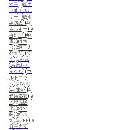
性子
再生
可能エネル
ギー
放射
線防護
エ
ネルギー
再処理
発
電
核融
合
原子力
発電所
安
全
IAEA
核燃料サ
イクル
プ
ルトニウ
ム
BWR
高速炉
健康影響
地球温暖
化
核分
裂
軽水
炉
ICRP
原子力安