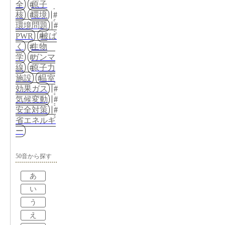
全
原子
核
環境
環境問題
PWR
被ば
く
生物
学
ガンマ
線
原子力
施設
温室
効果ガス
気候変動
安全対策
省エネルギ
ー
50音から探す
あ
い
う
え