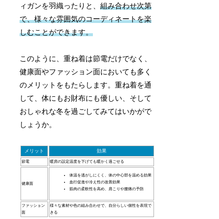
ィガンを羽織ったりと、
組み合わせ次第
で、様々な雰囲気のコーディネートを楽
しむことができます。
このように、重ね着は節電だけでなく、
健康面やファッション面においても多く
のメリットをもたらします。重ね着を通
して、体にもお財布にも優しい、そして
おしゃれな冬を過ごしてみてはいかがで
しょうか。
メリット
効果
節電
暖房の設定温度を下げても暖かく過ごせる
体温を逃がしにくく、体の中心部を温める効果
血行促進や冷え性の改善効果
健康面
筋肉の柔軟性を高め、肩こりや腰痛の予防
ファッション
様々な素材や色の組み合わせで、自分らしい個性を表現で
面
きる