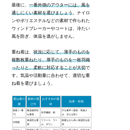
最後に、
一番外側のアウターには、風を
通しにくい素材を選びましょう
。ナイロ
ンやポリエステルなどの素材で作られた
ウィンドブレーカーやコートは、冷たい
風を防ぎ、体温を逃がしません。
重ね着は、
状況に応じて、薄手のものを
複数枚重ねたり、厚手のものを一枚羽織
ったりと、柔軟に対応することが大切
で
す。気温や活動量に合わせて、適切な重
ね着を選びましょう。
重ね着の
素材の選
おすすめの素
効果・特徴
層
び方
材
肌着 (一番
吸湿速乾性
汗を素早く吸収・乾燥さ
化学繊維、絹
下)
を重視
せ、冷えを防ぐ
保温性を重
フリース、ウー
軽量ながら高い保温性を提
中間着
視
ル、ダウン
供