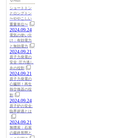
ショートトン
とロングトン
〜ややこしい
重量単位〜
2024.09.24
電気の使い分
け：有効電力
と無効電力
2024.09.21
原子力発電の
安全: 圧力逃し
弁の役割
2024.09.21
原子力発電の
心臓部！再生
熱交換器の役
割
2024.09.24
原子炉の安全:
臨界超過とは
2024.09.21
無煙炭：石炭
の最終形態と