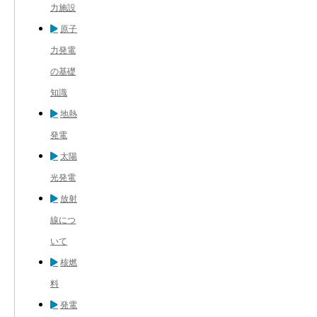
力施設
原子
力発電
の基礎
知識
地熱
発電
太陽
光発電
放射
線につ
いて
核燃
料
発電