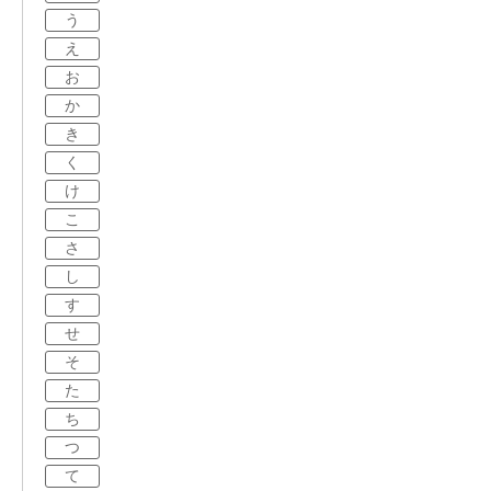
う
え
お
か
き
く
け
こ
さ
し
す
せ
そ
た
ち
つ
て