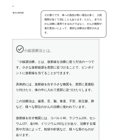
電力の研究家
その通りです。体への負担が軽い場合が多く、入院
期間が短くて済むこともあります。ただし、全ての
がん治療に適用できるわけではなく、がんの種類や
進行度合いによって、適切な治療法が選択されま
す。
小線源療法とは。
「小線源治療」とは、放射線を治療に使う方法の一つで
す。小さな放射線源を患部に近づけることで、ピンポイ
ントに放射線を当てることができます。
具体的には、放射線を出す小さな物質を、患部に直接貼
り付けたり、体の中に入れて患部に近づけたりします。
この治療法は、歯茎、舌、脳、食道、子宮、前立腺、肺
など、様々な部位のがんの治療に使われています。
放射線を出す物質には、コバルト60、ラジウム226、セシ
ウム137、金198、イリジウム192などがあり、治療する場
所や方法によって、粒状や針状など、様々な形のものが
あります。