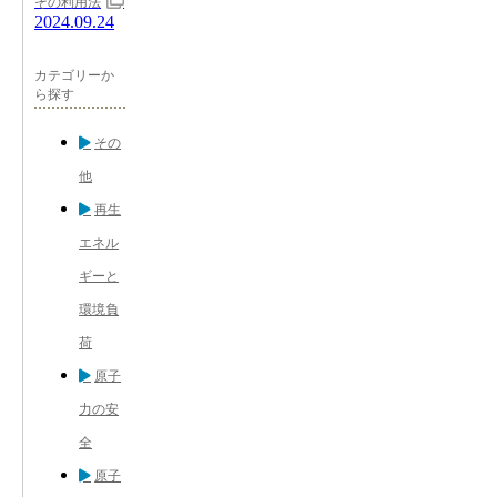
その利用法
2024.09.24
カテゴリーか
ら探す
その
他
再生
エネル
ギーと
環境負
荷
原子
力の安
全
原子