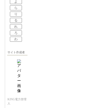
よ
ら
り
る
れ
ろ
わ
サイト作成者
KING電力管理
人