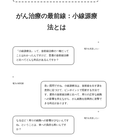
がん治療の最前線：小線源療
法とは
電力を見直したい
『小線源療法』って、放射線治療の一種だって
ことはわかったんですけど、普通の放射線治療
と比べてどんな利点があるんですか？
電力の研究家
良い質問ですね。小線源療法は、放射線を出す源を
患部に近づけて、ピンポイントで照射する方法で
す。通常の放射線治療と比べて、周りの正常な細胞
への影響を抑えながら、がん細胞を効果的に攻撃で
きる利点があります。
電力を見直したい
なるほど！周りの細胞への影響が少ないんです
ね。ということは、体への負担も軽いんです
か？