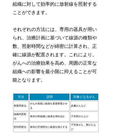
組織に対して効率的に放射線を照射する
ことができます。
それぞれの方法には、専用の器具が用い
られ、治療計画に基づいて線源の種類や
数、照射時間などが綿密に計算され、正
確に線源が配置されます。これにより、
がんへの治療効果を高め、周囲の正常な
組織への影響を最小限に抑えることが可
能となります。
方法
説明
対象となるがん
がんの表面に線源を直接密着させ
密着照射法
皮膚がんなど
る
組織内照射
体内の癌組織に線源を埋め込む
子宮頸がんなど
法
子宮体がん、膣がんな
腔内照射法
体内の空洞部分に線源を挿入する
ど