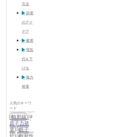
方法
節電
のアイ
デア
蓄電
電気
代を下
げる
風力
発電
人気のキーワ
ード
放射線
原子力発
電
原子
炉
放射性