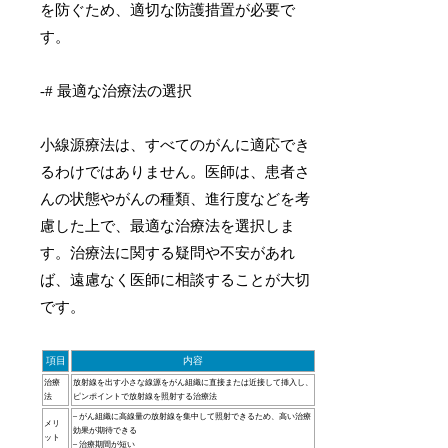
を防ぐため、適切な防護措置が必要で
す。
-# 最適な治療法の選択
小線源療法は、すべてのがんに適応でき
るわけではありません。医師は、患者さ
んの状態やがんの種類、進行度などを考
慮した上で、最適な治療法を選択しま
す。治療法に関する疑問や不安があれ
ば、遠慮なく医師に相談することが大切
です。
項目
内容
治療
放射線を出す小さな線源をがん組織に直接または近接して挿入し、
法
ピンポイントで放射線を照射する治療法
– がん組織に高線量の放射線を集中して照射できるため、高い治療
メリ
効果が期待できる
ット
– 治療期間が短い