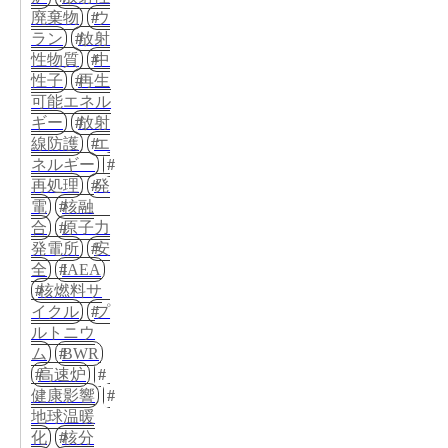
廃棄物
ウ
ラン
放射
性物質
中
性子
再生
可能エネル
ギー
放射
線防護
エ
ネルギー
再処理
発
電
核融
合
原子力
発電所
安
全
IAEA
核燃料サ
イクル
プ
ルトニウ
ム
BWR
高速炉
健康影響
地球温暖
化
核分