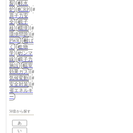
裂
軽水
炉
ICRP
原子力安
全
原子
核
環境
環境問題
PWR
被ば
く
生物
学
ガンマ
線
原子力
施設
温室
効果ガス
気候変動
安全対策
省エネルギ
ー
50音から探す
あ
い