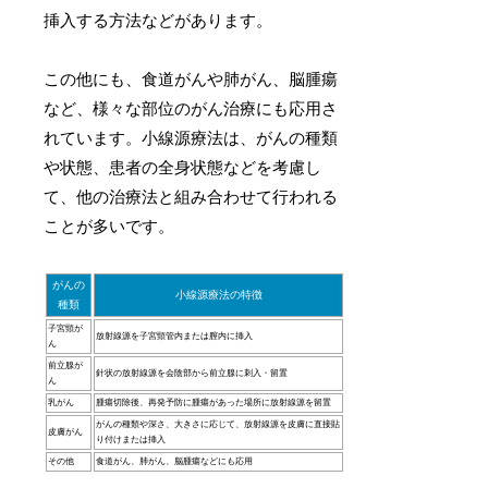
挿入する方法などがあります。
この他にも、食道がんや肺がん、脳腫瘍
など、様々な部位のがん治療にも応用さ
れています。小線源療法は、がんの種類
や状態、患者の全身状態などを考慮し
て、他の治療法と組み合わせて行われる
ことが多いです。
がんの
小線源療法の特徴
種類
子宮頸が
放射線源を子宮頸管内または膣内に挿入
ん
前立腺が
針状の放射線源を会陰部から前立腺に刺入・留置
ん
乳がん
腫瘍切除後、再発予防に腫瘍があった場所に放射線源を留置
がんの種類や深さ、大きさに応じて、放射線源を皮膚に直接貼
皮膚がん
り付けまたは挿入
その他
食道がん、肺がん、脳腫瘍などにも応用