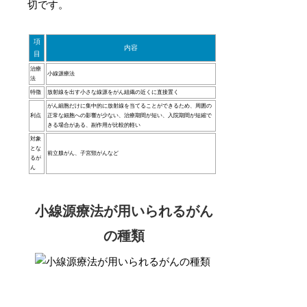
切です。
項
内容
目
治療
小線源療法
法
特徴
放射線を出す小さな線源をがん組織の近くに直接置く
がん細胞だけに集中的に放射線を当てることができるため、周囲の
利点
正常な細胞への影響が少ない、治療期間が短い、入院期間が短縮で
きる場合がある、副作用が比較的軽い
対象
とな
前立腺がん、子宮頸がんなど
るが
ん
小線源療法が用いられるがん
の種類