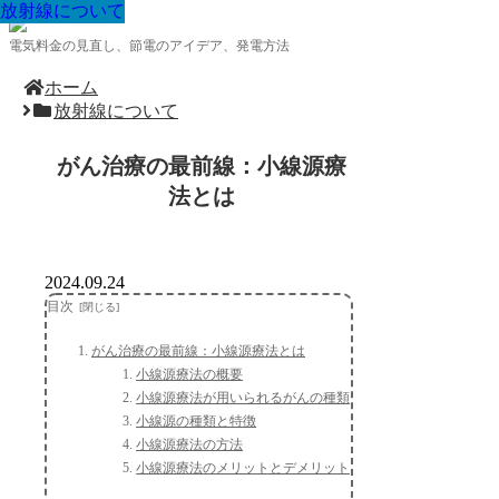
放射線について
放射線について
放射線について
放射線について
放射線について
放射線について
放射線について
放射線について
放射線について
電気料金の見直し、節電のアイデア、発電方法
ホーム
放射線について
がん治療の最前線：小線源療
法とは
2024.09.24
目次
がん治療の最前線：小線源療法とは
小線源療法の概要
小線源療法が用いられるがんの種類
小線源の種類と特徴
小線源療法の方法
小線源療法のメリットとデメリット