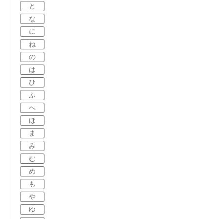
と
な
に
ね
の
は
ひ
ふ
へ
ほ
ま
み
む
め
も
や
ゆ