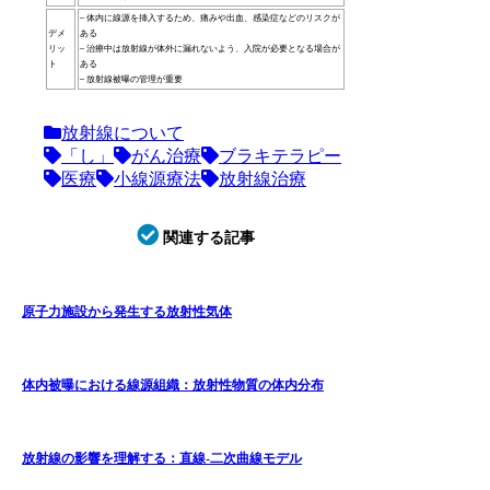
– 体内に線源を挿入するため、痛みや出血、感染症などのリスクが
デメ
ある
リッ
– 治療中は放射線が体外に漏れないよう、入院が必要となる場合が
ト
ある
– 放射線被曝の管理が重要
放射線について
「し」
がん治療
ブラキテラピー
医療
小線源療法
放射線治療
関連する記事
原子力施設から発生する放射性気体
体内被曝における線源組織：放射性物質の体内分布
放射線の影響を理解する：直線-二次曲線モデル