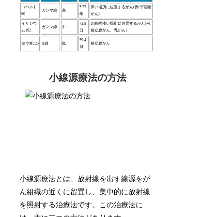
コバルト
5.27
深い場所に位置するがん(例:子宮頸
ガンマ線
高
60
年
がん)
イリジウ
73.8
比較的浅い場所に位置するがん(例:
ガンマ線
中
ム192
日
前立腺がん、乳がん)
59.4
ヨウ素125
X線
低
前立腺がん
日
小線源療法の方法
小線源療法とは、放射線を出す線源をが
ん組織の近くに留置し、集中的に放射線
を照射する治療法です。この治療法に