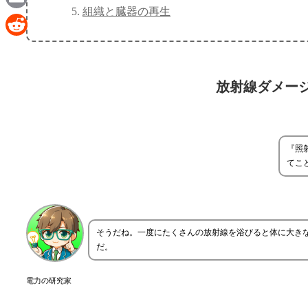
組織と臓器の再生
Email
Reddit
放射線ダメー
『照
てこ
そうだね。一度にたくさんの放射線を浴びると体に大き
だ。
電力の研究家