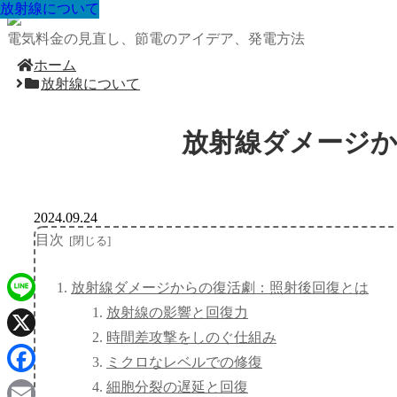
放射線について
放射線について
放射線について
放射線について
放射線について
放射線について
放射線について
放射線について
放射線について
電気料金の見直し、節電のアイデア、発電方法
ホーム
放射線について
放射線ダメージ
2024.09.24
目次
放射線ダメージからの復活劇：照射後回復とは
放射線の影響と回復力
Line
時間差攻撃をしのぐ仕組み
X
ミクロなレベルでの修復
Facebook
細胞分裂の遅延と回復