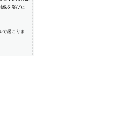
射線を浴びた
。
ルで起こりま