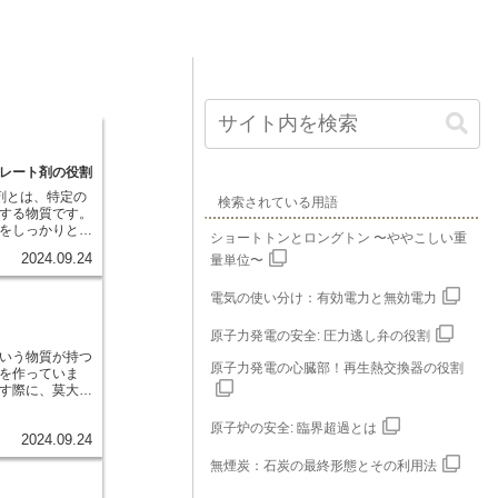
レート剤の役割
剤とは、特定の
検索されている用語
する物質です。
をしっかりと掴
ショートトンとロングトン 〜ややこしい重
中に金属イオン
2024.09.24
量単位〜
キレート剤は複
合し、非常に安
。この結合の様
電気の使い分け：有効電力と無効電力
、「キレート」
カニのハサミを
原子力発電の安全: 圧力逃し弁の役割
来します。キレー
いう物質が持つ
強さは、金属イ
原子力発電の心臓部！再生熱交換器の役割
を作っていま
構造によって異
す際に、莫大な
種のキレート剤
を出す物質、つ
すが、カルシウ
す。この放射性
原子炉の安全: 臨界超過とは
ません。 この
2024.09.24
つの状態があり
と選択的に結合
気体状のもので
ート剤は様々な
無煙炭：石炭の最終形態とその利用法
ないほど小さな
例えば、医療分
も人体に影響を
剰な金属イオン