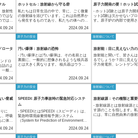
られまし
与える可能性がありますが
このため、体内の細胞や組織が放射線の影
クル
ホットセル：放射線から守る砦
原子力開発の要！ホット試
性物質の一部は、冷却水中に微量に溶け出
を取り除くためにキレート
ラン鉱石
はこれらの放射性物質を厳
響を受け、健康に悪影響を及ぼす可能性が
すことがあります。水質を適切に管理する
す。 また、工業分野では
、放射性
私たちは日常生活の中で、常に、ごく微量
- ホット試験とは原子力開
せん。地
境中への放出を極力抑えて
あります。外部からの放射線を浴びる外部
ことで、これらの放射性物質の発生と拡散
低下させる金属イオンを除
のではな
の放射線を浴びています。これは自然界か
ット試験は欠かせないプロ
ラム程度
発電所から排出される気体
被ばくとは異なり、吸入被ばくは体内で被
を最小限に抑え、作業員や周辺環境への影
レート剤が利用されます。
のではな
ら発生するものであり、私たちの体への影
す。原子炉の内部で使用さ
す。この
は、フィルターや吸着塔な
ばくが起こる内部被ばくの一種に分類され
響を低減することができるのです。原子力
野では、土壌中の金属イオ
見えない
響はほとんどありません。しかし、医療現
は、運転中に強烈な放射線
な元素で
を通すことで、環境への影
ます。体内に入った放射性物質は、排泄さ
発電所では、目的に応じて様々な水質基準
物の生育を促進するために
4.09.24
2024.09.24
す。目に
場で使われるレントゲン検査のように、人
す。この放射線は物質の性
種であ
えています。また、粒子状
れるまで放射線を出し続けるため、外部被
が設けられており、不純物の種類や量を厳
用されています。このよう
必要なの
工的に作り出される強い放射線には注意が
可能性があり、安全な原子
ていく性
は、排水や排気の中に含ま
ばくに比べて、長期にわたる影響が懸念さ
しく管理しています。例えば、冷却水には
は幅広い分野で重要な役割
原子力の安全
放射線について
ホットパ
必要です。特に、原子力発電などで使用さ
は、材料が放射線環境下で
、ヘリウ
処理施設できちんと除去さ
れます。吸入被ばくは、原子力発電所事故
イオン交換樹脂やフィルターなどを使って
す。
子であり
れる核燃料物質は、極めて強い放射線を出
するのかを事前に把握して
遮ること
に、原子力発電所周辺の環
などで放射性物質が環境中に放出された場
不純物を取り除く浄化装置が設置されてい
ことを指
すため、厳重な管理と特殊な設備が欠かせ
ます。ホット試験とは、そ
ドロータ
汚い爆弾：放射線の恐怖
放射能：目に見えない力の
特徴があ
に監視されており、万が一
合などに起こる可能性があります。また、
るほか、水質を常に監視するシステムも導
も、ホッ
ません。原子力発電所で働く人々の安全を
際に放射性物質を用いて行
れると、
出された場合は、直ちに原
日常生活でも、ラドン温泉など、自然由来
入されています。このように、原子力発電
- 汚い爆弾とは汚い爆弾は、その名前とは
放射能と聞いて、皆さんは
0分の1と
守るための重要な設備の一つに、「ホット
指します。原子炉内と同様
注意が必
切な措置が取られます。こ
の放射性物質を吸い込むことで、吸入被ば
所では、高度な技術と徹底した管理体制の
裏腹に、一般的に想像されるような核兵器
るでしょうか？目に見えな
ャンドロ
トパーテ
セル」と呼ばれる施設があります。ホット
境を人工的に作り出し、そ
放射能を
力発電所では、人々の健康
くが起こる可能性があります。
もと、水質管理に取り組んでいるのです。
とは大きく異なります。 核兵器はウラン
子力発電所、レントゲン写
缶詰のよ
気中に浮
セルは、厚さ数メートルにも及ぶコンクリ
や材料にどのような変化が
気除去装
め、放射性物質の管理に細
やプルトニウムといった核物質を用い、原
イメージが浮かんでくるか
。一般的
運ばれて
ートや鉛の壁と、放射線を遮蔽する特殊な
ます。具体的には、材料の
、タバコ
ています。
子核の核分裂や核融合といった反応を人工
原子の中には、原子核と呼
させ、そ
土壌や水
ガラスでできた窓を備えた、まるで要塞の
寸法変化などが測定されま
る健康被
4.09.24
2024.09.24
的に制御し、莫大なエネルギーを発生させ
と、その周りを回る電子が
液体を送
起こす原
ような部屋です。この頑丈な構造によっ
ータは、原子炉の設計や運
。
る兵器です。一方、汚い爆弾は、これらの
子核はさらに陽子と中性子
ーターポ
って体内
て、内部で取り扱う高レベル放射性物質か
不可欠な情報となります。
原子力の安全
放射線について
核反応を利用しません。汚い爆弾は、ダイ
ます。物質はこの原子を基
プの回転
の臓器に
ら発生する放射線を遮断し、外部への影響
その性質上、高度な技術と
ナマイトやトリニトロトルエンといった一
成されていますが、通常は
に沈めて
を浴び続
を完全に防ぐことができます。ホットセル
が求められます。放射性物
般的な爆薬と、放射性物質を組み合わせて
保っています。しかし、ウ
、回転を
ない脅威
SPEEDI: 原子力事故時の緊急対応システ
放射線源：その種類と重要
トパーテ
内部では、遠 дистанционно操作できる特
は、特別な施設と専門知識
作られます。 この爆弾の目的は、核兵器
ウムのような一部の物質で
隙間が必
子の大き
殊なロボットアームを用いて、核燃料物質
らです。日本では、日本原
ム
- 放射線源とは放射線源と
のような都市を壊滅させるほどの破壊をも
が不安定な状態にあります
プにはそ
込み方な
の加工や実験、検査などが行われます。こ
構などが、ホット試験を実
す源のことを指します。私
たらすことではなく、放射性物質を爆風に
は、より安定した状態にな
回りに
- SPEEDIとはSPEEDI（スピーディ）は、
液漏れの
ていない
れらの作業はすべて、安全性を最優先に、
保有し、日々研究開発に役
には、常に自然由来の放射
よって広範囲に拡散させることにありま
子核から放射線と呼ばれる
し、呼吸
緊急時環境線量情報予測システム
を含む液
私たち
厳格な手順に従って進められます。ホット
ホット試験によって得られ
います。太陽光や宇宙線も
す。放射性物質は、目に見えず、臭いもし
出します。この現象を放射
ちに体内
（System for Prediction of Environmental
採用され
トパーテ
セルは、原子力発電を安全に利用するため
力発電の安全性と信頼性の
でに長い距離を移動する中
ないため、汚い爆弾による被害は、爆発直
す。私たちがよく耳にする
内部被ば
Emergency Dose Information）の略称で
転を伝え
解し、日
に無くてはならない施設であり、目に見え
献しています。将来の原子
4.09.24
2024.09.24
しています。 これらは自然放射線源と呼
後には分かりません。 放射性物質を浴び
さにこの、物質が放射線を
む空気
す。原子力発電所などで万が一、放射性物
粛性が高
す。
ない脅威から人々と環境を守る、重要な役
ためにも、ホット試験の役
ばれ、私たち人類は太古の
た場合には、時間の経過とともに、吐き気
を指します。そして、放射
食べ物を
質が環境中に放出されるような事故が発生
プルな構
割を担っているのです。
要性を増していくと言える
原子力の安全
放射線について
然放射線源の影響を受けな