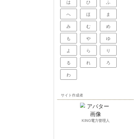
は
ひ
ふ
へ
ほ
ま
み
む
め
も
や
ゆ
よ
ら
り
る
れ
ろ
わ
サイト作成者
KING電力管理人