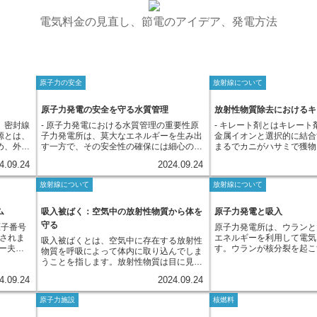
電気料金の見直し、節電のアイデア、発電方法
原子力の安全
放射線について
原子力発電の安全を守る水質管理
放射性物質除去におけるキ
、密封線
- 原子力発電における水質管理の重要性原
- キレート剤とはキレート
源とは、
子力発電所は、莫大なエネルギーを生み出
金属イオンと選択的に結合
め、外部
す一方で、その安全性の確保には細心の注
まるでカニがハサミで獲物
った線源
意が払われています。中でも、水質管理は
むように、その分子構造の
4.09.24
2024.09.24
を想定
発電所の安定稼働と安全確保に欠かせない
を取り込みます。この時、
であり、
要素となっています。原子力発電所では、
数の箇所で金属イオンと結
放射線について
放射線について
。そのた
水を様々な用途で使用します。例えば、原
定した状態を作り出します
心配はほ
子炉内で核分裂反応を起こして熱を生み出
をカニのハサミになぞらえ
医療、工
すために不可欠な「冷却材」や、その熱を
という言葉はギリシャ語で
ム
吸入被ばく：空気中の放射性物質から体を
原子力発電と吸入
で利用さ
タービンに伝える「蒸気」として利用され
意味する「Chele」に由
守る
原子番号
原子力発電所は、ウランと
は、がん
ています。これらの水が、もし不純物を多
ト剤と金属イオンの結合の
表されま
エネルギーを利用して電気
吸入被ばくとは、空気中に存在する放射性
に利用さ
く含んでいた場合、機器の腐食や性能低下
オンの種類やキレート剤の
リー夫妻
す。ウランが核分裂を起こ
物質を呼吸によって体内に取り込んでしま
の厚さや
を引き起こす可能性があります。腐食が進
なります。 例えば、ある
、ウラン
エネルギーと共に、放射線
うことを指します。放射性物質は目に見え
れていま
んで配管に穴が空いてしまったり、原子炉
は鉄イオンと強く結合しま
ウランや
まり放射性物質が発生しま
ないほど小さな粒子として空気中に漂って
ちの生活
の熱を効率的に取り出せなくなったりする
ムイオンとはあまり結合し
4.09.24
2024.09.24
能を持つ
物質には、大きく分けて二
いるため、知らず知らずのうちに吸い込ん
に利用さ
など、発電所の安全運転に深刻な影響を及
ように、特定の金属イオン
れを新し
ます。一つは空気中に漂う
でしまうことがあります。体内に取り込ま
用性を
ぼす可能性もあるのです。さらに、水質管
する性質を利用して、キレ
原子力施設
核燃料
付けまし
す。もう一つは、目に見え
れた放射性物質は、その場に留まり続けな
ます重要
理は放射性物質の発生抑制にも重要な役割
分野で応用されています。
ーの祖国
粒子状のものです。どちら
がら周囲の組織に放射線を出し続けます。
います。
を担っています。原子炉内で発生する放射
野では、体内に蓄積した過