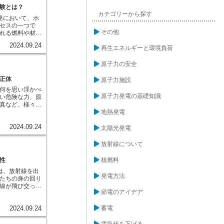
、原子力発電所
験とは？
剤が用いられま
重に管理し、環
カテゴリーから探す
、製品の品質を
発において、ホ
います。原子力
去するためにキ
セスの一つで
状の放射性物質
さらに、農業分
その他
れる燃料や材料
ど、様々な装置
ンを調整し、植
を浴び続けま
響を最小限に抑
キレート剤が活
2024.09.24
質を変化させる
再生エネルギーと環境負荷
の放射性物質
に、キレート剤
力発電のために
れないように、
を担っていま
どのように変化
れます。さら
原子力の安全
おく必要があり
境放射線量は常
の名の通り、実
正体
、異常な値が検
原子力施設
う試験のことを
因を調査し、適
何を思い浮かべ
の、高放射線環
のように、原子
原子力発電の基礎知識
い危険な力、原
の環境下で燃料
と環境を守るた
真など、様々な
生じるかを調べ
心の注意を払っ
もしれません。
地熱発電
強度や耐食性、
ばれる中心部分
す。これらのデ
2024.09.24
存在します。原
太陽光発電
転条件の決定に
で構成されてい
ホット試験は、
本単位として構
放射線について
厳重な安全管理
安定した状態を
質の取り扱いに
ランやプルトニ
性
核燃料
が必要となるか
は、原子核自体
子力研究開発機
は、放射線を出
。これらの物質
施できる施設を
発電方法
たちの身の回り
ろうとして、原
立てています。
線が飛び交って
エネルギーを放
た知見は、原子
節電のアイデア
、地球に届くま
壊変と呼びま
向上に大きく貢
で放射線を放出
放射能とは、ま
力技術の発展の
蓄電
2024.09.24
出す性質のこと
割はますます重
昔から、常に自
能を持つ物質の
でしょう。
がら生活してき