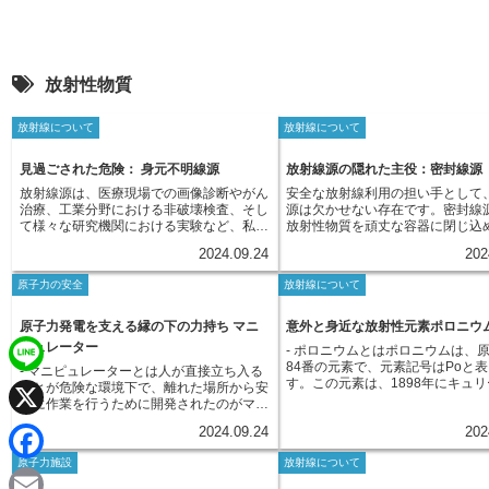
放射性物質
放射線について
放射線について
見過ごされた危険： 身元不明線源
放射線源の隠れた主役：密封線源
放射線源は、医療現場での画像診断やがん
安全な放射線利用の担い手として
治療、工業分野における非破壊検査、そし
源は欠かせない存在です。密封線
て様々な研究機関における実験など、私た
放射性物質を頑丈な容器に閉じ込
ちの社会にとって非常に重要な役割を担っ
への漏洩を完全に防ぐ仕組みを持
2024.09.24
202
ています。しかし、このような有用な放射
です。この容器は通常の使用状況
線源も、その管理体制が不十分となってし
し、厳しい試験をクリアしたもの
原子力の安全
放射線について
まうと、一転して人々や環境に対する深刻
簡単には壊れることはありません
な脅威になりかねません。近年、国際原子
め、放射性物質が外部に漏れ出す
力機関（IAEA）などが特に懸念を示して
とんどありません。密封線源は、
原子力発電を支える縁の下の力持ち マニ
意外と身近な放射性元素ポロニウ
いるのが、「身元不明線源」と呼ばれる問
業、農業、研究など、様々な分野
ピュレーター
- ポロニウムとはポロニウムは、
題です。身元不明線源とは、本来であれば
れています。例えば、医療分野で
84番の元素で、元素記号はPoと
- マニピュレーターとは人が直接立ち入る
厳重に管理されているべき放射線源が、何
治療に用いられる放射線治療装置
す。この元素は、1898年にキュ
L
ことが危険な環境下で、離れた場所から安
らかの理由でその管理体制から外れてしま
れています。工業分野では、製品
によって発見されました。彼らは
全に作業を行うために開発されたのがマニ
い、所在が不明になってしまったものを指
欠陥を検査する装置などに利用さ
鉱石であるピッチブレンドから、
ピュレーターです。工場などで稼働してい
i
します。このような事態は、過去の紛争や
す。このように、密封線源は私た
X
2024.09.24
202
トリウムよりもはるかに強い放射
る産業用ロボットアームを想像すると理解
テロ行為といった社会不安の中で発生する
の様々な場面で、安全かつ効果的
物質を分離することに成功し、こ
しやすいでしょう。基本的な構造は同じで
ことがあります。また、放射性物質の規制
れています。 放射線の安全性と有
n
原子力施設
放射線について
い元素として「ポロニウム」と名
すが、原子力発電所のマニピュレーター
がまだ十分に整備されていなかった時代に
両立させる技術として、今後ます
F
た。この名称は、マリー・キュリ
は、高い放射線量が存在する環境でも問題
廃棄されたものが、適切に処理されずに放
な役割を担っていくと考えられて