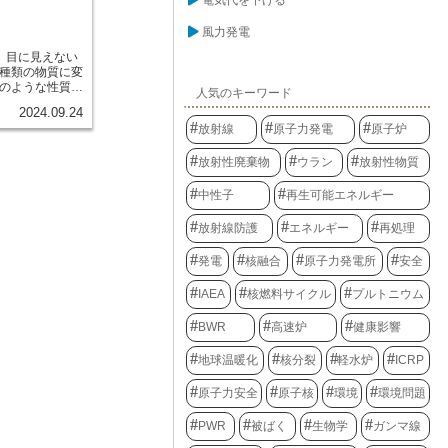
電気代を下げる
す。放射線に
学技術の発展に
、ガンマ線な
生させる技術も
ます。これらの
風力発電
ン撮影に使われ
能力や人体への
、目に見えない
医療現場におけ
。レントゲン検
種類の物質に変
なっています。
この放射線の性
のような性質を
る効果を持つ放
人気のキーワード
と呼びます。物
の病気の治療に
2024.09.24
その周りを回る
に、放射線源は
放射線
原子力発電
原子炉
このうち原子核
をもたらしてく
を「放射性核
と健康に悪影響
放射性廃棄物
ウラン
放射性物質
質は、この放射
ます。 放射線
す。放射性物質
限に抑えるため
「放射線」と呼
理し、安全に利
中性子
再生可能エネルギー
線、ガンマ線な
です。
ます。放射性物
放射線防護
エネルギー
再処理
も存在します。
のように天然に
発電
核融合
原子力発電所
安全
、微量の放射線
た、私たちの体
IAEA
核燃料サイクル
プルトニウム
ンクリートから
出されます。一
BWR
高速炉
健康影響
性物質も存在し
れるレントゲン
に作られた放射
地球温暖化
核分裂
軽水炉
ICRP
。放射線は、大
与える可能性が
原子力安全
原子核
環境
環境問題
であれば、健康
せん。私たち
PWR
被ばく
生物学
ガンマ線
量の放射線を常
、過度に恐れる