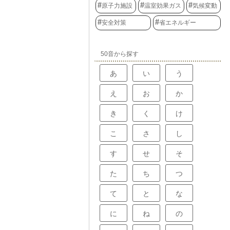
原子力施設
温室効果ガス
気候変動
性物質の性質を
していくことが
安全対策
省エネルギー
50音から探す
あ
い
う
え
お
か
き
く
け
こ
さ
し
す
せ
そ
た
ち
つ
て
と
な
に
ね
の