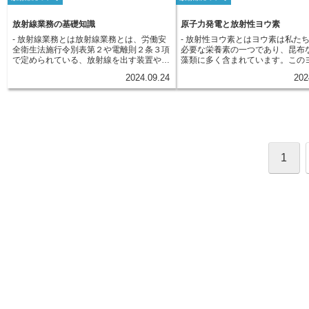
口にすることで、体内へと放射性
とが難しい作業を行う上で、無くてはなら
造であるため、小型化・軽量化が
人間の操作ミスが複雑に絡み合っていたこ
り込んでしまうのです。体内に入
ない施設となっています。
設置場所の自由度が高い点もメリ
とが、後の調査によって明らかになってい
性物質は、種類によって留まりや
放射線業務の基礎知識
原子力発電と放射性ヨウ素
て挙げられます。一方で、回転部
ます。事故当日、原子炉内の冷却水の循環
が異なります。例えば、ヨウ素は
液に浸す構造上、粘性の高い液体
- 放射線業務とは放射線業務とは、労働安
- 放射性ヨウ素とはヨウ素は私た
が何らかの原因で停止し、蒸気発生器への
ある甲状腺に集まりやすく、スト
ないという側面もあります。この
全衛生法施行令別表第２や電離則２条３項
必要な栄養素の一つであり、昆布
熱供給が途絶えました。 この影響で原子
ムは骨に蓄積する性質を持ってい
キャンドローターポンプは、原子
で定められている、放射線を出す装置や放
藻類に多く含まれています。この
炉内の圧力と温度が急上昇し、自動的に原
セシウムの場合は、体の動きを司
をはじめ、高い信頼性と安全性が
射性物質を取り扱う業務のことを指しま
は、安定したヨウ素と、放射線を
子炉が緊急停止する事態となりました。
約8割、骨に数％、そして残りは
る現場で活躍する、特殊なポンプ
2024.09.24
202
す。私たちの身近なところでは、病院で行
性ヨウ素があります。自然界に存
しかし、緊急時に作動するはずの冷却シス
に蓄積します。内部被ばくは、外
す。
われるレントゲン撮影が挙げられます。レ
ウ素のほとんどは原子量127の「
テムにも不具合が発生し、事態はさらに悪
のように体の外側から放射線を浴
ントゲン撮影に用いられるエックス線装置
127」と呼ばれるもので、これは
化しました。 冷却機能を失った原子炉内
と異なり、放射線源が常に体内に
は放射線を出す装置であり、その操作や検
おり、放射線を出すことはありま
では、核燃料が高温状態に晒され続け、一
ため、長期間にわたって被ばくし
査は放射線業務にあたります。医療分野以
方、原子核が不安定なヨウ素は、
部が溶融してしまったのです。 この事故
能性があります。 また、目に見え
外でも、工業分野で利用されるサイクロト
放出して別の元素に変化します。
による放射性物質の放出量は比較的少量に
けに、どれだけの放射性物質を体
ロンやベータトロンといった、電気の力で
射性ヨウ素です。放射性ヨウ素に
抑えられましたが、周辺住民は一時的に避
込んだのかを把握することが難し
粒子を加速させる装置なども放射線業務に
種類がありますが、原子力発電所
難を余儀なくされました。 スリーマイル
1
影響を理解し、適切な対策を講じ
該当します。これらの装置は、材料の分析
生する主な放射性ヨウ素は、「ヨ
島原子力発電所事故は、原子力発電が孕む
非常に重要です。日頃からバラン
や非破壊検査などに用いられ、私たちの生
131」、「ヨウ素133」、「ヨウ素
潜在的な危険性を世界に知らしめ、その後
た食生活を心がけ、汚染が懸念さ
活を支えています。さらに、エックス線装
などです。これらの放射性ヨウ素
の原子力発電所の設計や安全基準、そして
の摂取を控えるなど、内部被ばく
置の一部であるエックス線管やケノトロン
ンの核分裂によって発生し、事故
人々の原子力に対する意識に大きな影響を
を減らすための意識を持つことが
といった装置内のガスを抜いたり検査する
境中に放出される可能性がありま
与えることになりました。
す。
作業も放射線業務に含まれます。また、医
性ヨウ素は体内に入ると甲状腺に
療機器や工業製品の一部に放射性物質が組
すく、甲状腺がんのリスクを高め
み込まれている場合があり、これらの機器
知られています。そのため、原子
の取り扱いも放射線業務となります。原子
などには、放射性ヨウ素の摂取を
力発電所における原子炉の運転や、原子力
ために、安定ヨウ素剤を服用する
発電の燃料となるウラン鉱などの核原料物
ります。安定ヨウ素剤を服用する
質を採掘する作業も、放射線業務に分類さ
甲状腺が安定ヨウ素で満たされ、
れます。このように、放射線業務は医療、
ウ素の取り込みを阻害することが
工業、原子力など幅広い分野に及びます。
す。
これらの業務に従事する人々は、放射線が