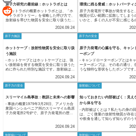
e
であるポーランドにちなんで付け
なく動作するように設計されている点が大
原子力研究の最前線：ホットラボとは
環境に残る脅威：ホットパーティ
置されているケースも少なくありません。
a
た。ポロニウムは、自然界ではウ
E
きく異なります。原子力発電所では、燃料
さらに、企業や研究機関の管理不行き届き
- ホットラボの概要ホットラボとは、「ホ
原子力発電所で事故が発生すると
などに極めて微量にしか存在しま
の交換や保守点検など、様々な作業工程に
によって放射線源が紛失したり、盗難の被
c
ットラボラトリー」を省略した呼び方で、
物質が広い範囲に拡散してしまう
球の地殻全体でも、わずか100グ
おいて放射性物質の取り扱いが必要となり
m
害に遭ってしまうケースも後を絶ちませ
R
放射線を帯びた物質を安全に取り扱うため
いかと、多くの人が不安に感じる
しか存在しないと推定されていま
ます。これらの作業は、人が直接行うには
ん。身元不明線源は、その存在自体が確認
の特別な施設や設備を備えた実験室のこと
いでしょうか。放射性物質は目に
e
ように、ポロニウムは非常に希少
非常に危険を伴うため、マニピュレーター
できないため、発見が極めて困難です。そ
a
2024.09.24
202
を指します。原子力研究においては、ウラ
ため、より一層不安を掻き立てま
e
す。ポロニウムは放射性元素の一
が重要な役割を担っています。マニピュレ
して、発見が遅れた場合、意図せず放射線
ン燃料の核分裂によって生じる様々な元素
見えない脅威として、特に注意が
り、アルファ線を放出して崩壊し
b
ーターは、人間の手のように器用で繊細な
に被ばくしてしまう人が出てしまうかもし
原子力施設
原子力の安全
i
や、人工的に放射能を持たせた物質など、
が「ホットパーティクル」です。
質を持っています。アルファ線は
d
動きを再現することができ、遠隔操作によ
れません。さらに、悪意を持った者の手に
高い放射能を持つ物質を扱う機会が多くあ
ーティクルとは、極めて小さな粒
ム原子核の流れであり、紙一枚で
o
って放射性物質の移動や機器の操作を正確
渡った場合、テロなどに悪用されるリスク
l
ります。これらの物質は、人体に深刻な影
ながら、高い放射能を持つ物質の
ホットケーブ：放射性物質を安全に取り扱
原子力発電の心臓を守る、キャン
ができるほど透過力は弱いという
d
に行うことができます。原子力発電所の安
も孕んでいます。このような事態を防ぐた
響を与える可能性があり、安全に扱うため
します。髪の毛の太さと比較して
ります。しかし、体内に取り込ま
う施設
ーポンプ
全性を確保し、作業員の安全を守る上で、
o
めに、関係機関は協力して、放射線源の厳
には、厳重な安全対策が必須となります。
トパーティクルは10分の1から10
細胞に損傷を与える可能性があり
マニピュレーターは必要不可欠な技術と言
i
重な管理体制の構築、そして過去に廃棄さ
- ホットケーブとはホットケーブとは、強
- キャンドローターポンプとはキ
そこで、ホットラボが重要な役割を果たし
いう小ささしかありません。ホッ
要です。ポロニウムは、その強い
えるでしょう。
れた放射性物質の適切な処理や、身元不明
k
い放射線を発する物質を安全に取り扱うた
ーターポンプは、その名の通り、
ます。ホットラボでは、分厚い鉛でできた
ィクルは、その小ささゆえに、空
利用して、人工衛星の熱源や静電
線源の捜索活動などを、より一層強化して
t
めに作られた特別な施設です。放射線は、
うな独特な形状をしたポンプです
壁や遮蔽窓、遠隔操作が可能なマニピュレ
遊しやすく、風に乗って遠くまで
置などに利用されています。また
いく必要があります。
生物にとって大変危険であり、直接触れる
なポンプは、モーターで軸を回転
ータ、高性能な換気システムなど、放射線
しまう可能性があります。また、
の煙にも含まれており、喫煙によ
2024.09.24
202
ことはできません。そこで、この施設で
の回転をポンプ部に伝えることで
による被ばくを最小限に抑えるための様々
に混入しやすく、環境汚染を引き
害の一因として挙げられています
は、厚いコンクリートや鉛などで作られた
り出します。しかし、キャンドロ
な工夫が凝らされています。これらの設備
因となります。さらに、呼吸によ
原子力の安全
放射線について
壁で囲まれた部屋を作り、その中で作業を
ンプは、モーターの回転子とポン
により、研究者たちは安全な環境で、放射
に取り込まれてしまうと、肺など
行います。まるで未来を描いた物語に出て
部分を一体化し、直接作動液の中
性物質の分析、実験、処理などを行うこと
付着し、長期間にわたって放射線
くるような、この部屋では、特殊なロボッ
使用します。一般的なポンプでは
スリーマイル島事故：教訓と未来への影響
知っておきたい内部被ばく：見え
ができます。ホットラボは、原子力研究の
けることになりかねません。ホッ
トアームやカメラなどを遠隔操作し、物質
伝えるために軸とポンプ部の間に
進歩に欠かせない施設であり、新しいエネ
ィクルによる健康への影響は、粒
から体を守る
- 事故の概要1979年3月28日、アメリカ合
の移動や実験などを行います。部屋の内部
要ですが、キャンドローターポン
ルギー源の開発や医療分野への応用など、
さや放射能の強さ、体内への取り
衆国ペンシルベニア州のスリーマイル島原
- 内部被ばくとは？私たちの身の
は、放射線の影響を受けないように、常に
の隙間がありません。そのため、
様々な分野に貢献しています。
どによって異なり、まだ解明され
子力発電所2号炉で、原子力発電所の歴史
は、ごく微量の放射性物質が存在
監視され、厳重に管理されています。ホッ
リスクが非常に低く、放射性物質
部分も多くあります。そのため、
を大きく変える深刻な事故が発生しまし
や飲食を通して知らず知らずのう
トケーブは、原子力発電所や研究所など、
体を扱う原子力発電所などで広く
は、目に見えないからこそ、ホッ
た。 この事故は、原子炉の冷却水喪失に
に取り込まれています。これを「
放射性物質を取り扱う様々な場所で利用さ
ています。また、軸を介さずに回
ィクルの危険性について正しく理
2024.09.24
202
端を発し、炉心の一部が溶融する炉心溶融
く」と呼びます。 放射性物質を含
れています。放射性物質の研究開発や、原
るため、振動や騒音が少なく、静
頃から注意を払いくことが重要で
に至るという、危機的な状況となりまし
を吸い込んだり、汚染された水や
子炉の運転・保守など、人が直接触れるこ
いことも特徴です。さらに、シン
放射線について
放射線について
た。 事故の背景には、設計上の問題点と