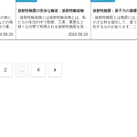
や倦怠感、皮膚の炎症、脱毛といった症状
ことを放射性物質と呼びま
物質が入
した場合、SPEEDIは周辺地域への影響を
可能で、
ました。一方、近年では科
が現れることがあります。また、長期間に
は、アルファ線、ベータ線
った放射
迅速に予測計算し、避難などの対策に必要
ットとし
伴い、人工的に放射線を発
わたって放射線を浴び続けることで、がん
ど、いくつかの種類があり
すい場所
な情報を提供することを目的としたシステ
放射性物質の安全な輸送：放射性輸送物
放射性物質：原子力の基礎
分を作動
確立されました。レントゲ
等の深刻な健康被害を引き起こす可能性も
放射線は、物質を透過する
喉の下に
ムです。具体的には、事故発生時の気象条
には適さ
ちの体に
- 放射性輸送物とは放射性輸送物とは、私
- 放射性物質とは物質には
るエックス線発生装置は、
あります。汚い爆弾は、その製造や入手が
影響がそれぞれ異なります
ロンチウ
件（風向、風速、大気安定度など）や地形
ように、
などの海
たちの生活の中で医療、工業、農業など
小さな粒を放出して、違う
る診断に欠かせない技術と
比較的容易であると考えられており、テロ
査などで利用されるのも、
ます。
データ、原子力施設からの放射性物質の放
力発電所
ヨウ素に
様々な分野で利用される放射性物質を安全
化するものがあります。こ
また、がん細胞を死滅させ
組織等による使用が懸念されています。
質を利用したものです。
る筋肉に
出量などの情報をもとに、放射性物質の大
求められ
出す放射
に運搬するために設計された特別な容器の
持つ物質を「放射性物質」
射性同位元素は、がんなど
肝臓など
気中濃度や地表面への沈着量、空間線量率
と言えま
4.09.24
2024.09.24
在するヨ
ことを指します。放射性物質は、その種類
質は、中心にある原子核と
役立っています。このよう
部被ばく
などを予測します。これらの予測結果は、
ヨウ素
や放射能の強さによって、人体や環境に影
電子からできていますが、
私たちの生活に様々な恩恵
びる場合
地図上に重ねて表示されるため、視覚的に
安定して
響を与える可能性があります。そのため、
が不安定な状態であるもの
れる一方で、使い方を誤る
存在する
状況を把握することができます。SPEEDI
せん。一
これらの物質を安全に運ぶためには、厳重
種」と呼びます。放射性物
を及ぼす可能性も秘めてい
続ける可
は、事故の影響範囲や程度を迅速に把握
放射線を
な管理と専用の容器が必要となります。放
性核種を含んでいる物質で
による健康への影響を最小
ないだ
し、住民の避難計画策定や放射線防護対策
これが放
射性輸送物は、国際原子力機関（IAEA）
から放出される小さな粒は
には、放射線源を適切に管
内に取り
の検討などに活用される重要なシステムで
は様々な
が定めた厳しい安全基準に基づいて設計・
ばれ、アルファ線、ベータ
用することが何よりも重要
く、その
す。得られた予測情報は、関係機関に迅速
などで発
製造されています。この基準は、輸送中の
ど、いくつかの種類があり
次
2
…
4
ることが
に伝達され、適切な判断と対策を支援しま
ウ素
事故や災害など、あらゆる状況を想定し、
質は、私たちの身の回りに
スの取れ
す。ただし、SPEEDIはあくまで予測シス
135」
放射性物質が外部に漏洩したり、放射線が
例えば、自然界にはウラン
れる食品
テムであり、実際の状況を完全に再現でき
は、ウラ
過度に放出されたりするのを防ぐことを目
存在する放射性物質があり
へ
のリスク
るわけではありません。そのため、他の情
時には環
的としています。具体的には、放射性輸送
を常に放出しています。ま
大切で
報源と合わせて総合的に判断することが重
す。放射
物は、頑丈な遮蔽材と衝撃吸収材を組み合
や、建物に使われているコ
要です。
集まりや
わせた多重構造になっています。 放射線
も、ごく微量の放射線が検
ることが
の種類や強さに応じて、鉄や鉛、コンクリ
方、人工的に作られた放射
力災害時
ートなど適切な材質が選ばれ、放射線を遮
ます。例えば、病院で使わ
抑制する
蔽することで、外部への影響を最小限に抑
や、原子力発電では人工的
ことがあ
えます。また、落下や衝突などの衝撃に耐
性物質が利用されています
ことで、
えられるよう、特殊な緩衝材や構造が採用
量に浴びると人体に影響を
放射性ヨ
されています。さらに、輸送中の温度や圧
ありますが、少量の放射線
できま
力変化にも耐えられる設計が施されてお
への影響はほとんどありま
り、長距離輸送や厳しい環境下でも安全性
は、自然界や人工物から微
が確保されています。 これらの厳重な安
に浴びて生活しているため