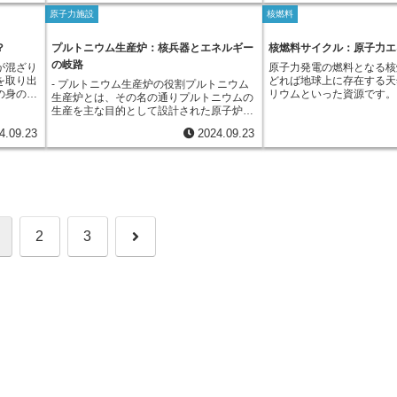
す。このように、岩石型プ
厳重な管理が必要不可欠です。この高レベ
ているこ
解明し、あらゆる状況下に
術によっ
発電に利用するためには、ウラン235の割
時的な措置であり、最終的
けた研究
は、原子力の安全性と効率
原子力施設
核燃料
ル放射性廃棄物を安全に管理するために開
性廃棄物
保証する技術を確立しなけ
量を抑え
合を高める「濃縮」という作業が必要にな
埋設処分することが検討さ
だけでなく、放射性廃棄物
発された技術が、ガラス固化技術です。こ
、人間の
ん。そのために設立された
再処理
ります。濃縮を行うことで、ウラン235の
レベル放射性廃棄物の処分
できる可能性を秘めた、次
の技術は、高レベル放射性廃棄物を高温で
えるべ
力研究開発機構の燃料サイ
？
プルトニウム生産炉：核兵器とエネルギー
核燃料サイクル：原子力エ
、実用化
割合を高めたウランを「濃縮ウラン」と呼
たる安全性の確保が求めら
て期待されています。
溶かし、特殊なガラスと混ぜ合わせて固化
り保管す
究施設、通称NUCEFです
性廃棄物
びます。原子力発電では、この濃縮ウラン
め、地下深くの地層に安定
の岐路
が混ざり
原子力発電の燃料となる核
させるというものです。生成されたガラス
決する技
は、原子力の安全利用に関
子力発電
を燃料として利用し、熱エネルギーを生み
し、人間社会への影響を遮
を取り出
どれば地球上に存在する天
固化体は、高い安定性を持ち、放射線を遮
- プルトニウム生産炉の役割プルトニウム
のが加速
が行われています。NUCE
めていま
出して電気を作っています。
められています。しかし、
の身の回
リウムといった資源です。
蔽する効果にも優れています。ガラス固化
生産炉とは、その名の通りプルトニウムの
革新的な
岐にわたる実験装置を備え
に進歩
処分技術の開発など、解決
取り出し
は、石炭のように地中から
体は、地下深くに建設された安定した地層
生産を主な目的として設計された原子炉で
く異なる
す。これらの装置を用いる
きく貢献
なくありません。高レベル
、様々な
できる鉱石の形で存在して
に保管されます。ガラス固化体と保管場所
す。プルトニウムは、天然に存在するウラ
します。
は核燃料の特性や挙動を詳
問題は、将来世代に負の遺
4.09.23
2024.09.23
野におい
し、掘り出したばかりの鉱
を組み合わせることで、放射性物質を環境
ンとは異なり、ウラン燃料が原子炉内で核
置を用い
ができます。例えば、燃料
めにも、私たちが責任を持
に重要な
やトリウム以外にも様々な
から長期にわたって隔離することが可能と
分裂反応を起こす過程で、副産物として生
速し、標
いった、万が一発生する可
ればなりません。そのため
子力発電
ているため、そのままでは
なります。ガラス固化技術は、世界的に安
成されます。このプルトニウムは、ウラン
で核変換
を模擬した実験を行うこと
理解と協力が不可欠です。
、天然の
して使用できません。そこ
全性の高い高レベル放射性廃棄物の処理方
と同様に核分裂を起こす性質を持つため、
応によ
原子炉の設計や運転方法の
という二
鉱石は、まず精錬と呼ばれ
法として認められており、日本においても
様々な用途に利用できます。プルトニウム
する長寿
います。NUCEFは、国内
しかし、
不純物を取り除き、ウラン
将来的な実施に向けて研究開発が進められ
の主な用途の一つに、原子力発電の燃料と
物質へと
外からも多くの研究者を受
エネルギ
作業が行われます。精錬工
ています。
して使用することが挙げられます。プルト
加速器核
際的な研究拠点としての役
ウラン
砕いたり、薬品を使って溶
ニウムを燃料とする原子力発電は、ウラン
ば、高レ
す。世界中の研究者と協力
次
2
3
ンからウ
た複雑な処理を行い、ウラ
燃料と同様に発電することができます。こ
幅に短縮
することで、原子力施設の
ち濃縮す
すのです。こうして濃縮さ
れは、プルトニウムがウランと比べて核分
力発電の
せるための取り組みを、世
原子炉で
さらに化学的な処理を加え
裂しやすい性質を持つため、より少ない量
が期待さ
ています。
へ
ルトニウ
効率よく核分裂を起こせる
で多くのエネルギーを生み出すことができ
も分離の
ます。このように、天然に
るためです。しかしながら、プルトニウム
の分離操
は、様々な工程を経て、初
生産炉は、歴史的に見ると、原子力発電よ
離係数」
ルギーの源となる核燃料へ
りもむしろ核兵器開発を目的として建設さ
係数は、
のです。
れてきました。これは、プルトニウムがウ
目的とす
ランよりも核兵器への転用が容易であると
化したか
いう特性を持つためです。ウランから核兵
35とウ
器を製造するには、ウラン濃縮と呼ばれる
を考えて
複雑な工程が必要となりますが、プルトニ