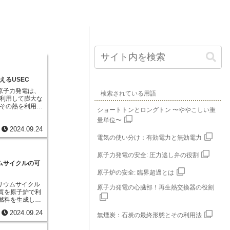
えるUSEC
原子力発電は、
検索されている用語
利用して膨大な
その熱を利用し
ショートトンとロングトン 〜ややこしい重
システムです。
量単位〜
ウランは、天然
2024.09.24
度ではありませ
5とウラン238
電気の使い分け：有効電力と無効電力
在します。この
い性質を持つの
原子力発電の安全: 圧力逃し弁の役割
しかし、天然ウラ
ムサイクルの可
度はわずか0.7%
原子炉の安全: 臨界超過とは
は核分裂を起こ
。原子力発電所で
リウムサイクル
原子力発電の心臓部！再生熱交換器の役割
は、ウラン235
物質を原子炉で利
る必要がありま
核燃料を生成しな
度を高めるプロセ
サイクルです。
2024.09.24
ます。ウラン濃
裂を起こしません
無煙炭：石炭の最終形態とその利用法
ー法といった高
でウラン233に
す。ウラン濃縮