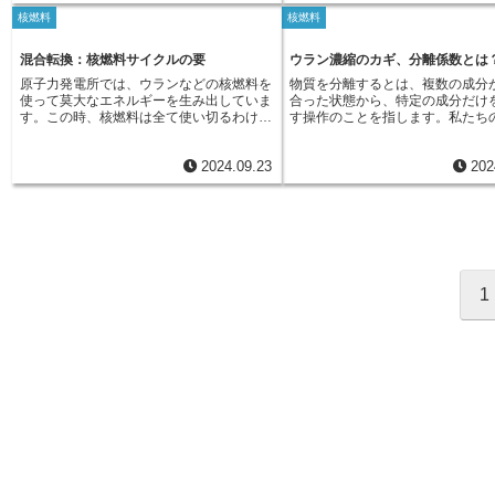
仕組みを持つ「加速器駆動未臨界炉
廃棄物の処理という課題が残され
いものは、保管期間後に一般の廃棄物と同
ことができます。さらに、この技
の実用化には、まだいくつかの技術的な課
構(KEK)などで、ADSの実現に向
核燃料
核燃料
（ADS）」が注目を集めています。ADS
とも事実です。この高レベル放射
様に処理することができます。放射性廃棄
て、長寿命の放射性廃棄物の発生
題が残されています。例えば、トリウム燃
が行われています。
は、原子炉内でウランなどの核燃料を臨界
は、極めて強い放射能を持つため
物は、私たちの生活を支える上で発生する
ることも期待されています。乾式
料サイクルから発生する放射性廃棄物の処
状態にせず、常に未臨界状態に保つ点が大
健康や環境への影響を最小限に抑
混合転換：核燃料サイクルの要
ウラン濃縮のカギ、分離係数とは
ものであり、その適切な管理は、原子力利
は、まだ開発段階ではありますが
理方法や、トリウム原子炉の運転経験の蓄
きな特徴です。従来の原子炉では、核分裂
く、厳重な管理の下で長期にわた
用における最も重要な課題の一つと言える
されれば、資源の有効利用と放射
積などが挙げられます。これらの課題を解
原子力発電所では、ウランなどの核燃料を
物質を分離するとは、複数の成分
反応が連鎖的に起きる臨界状態を維持する
る必要があります。この課題を解
でしょう。そのため、国や電力会社は、安
の低減という二つの側面から、原
決することで、トリウムは将来のエネルギ
使って莫大なエネルギーを生み出していま
合った状態から、特定の成分だけ
ことで熱エネルギーを生み出しています。
術として、近年注目を集めている
全かつ確実に放射性廃棄物を処分するため
の持続可能性を高める可能性を秘
ー問題解決に大きく貢献することが期待さ
す。この時、核燃料は全て使い切るわけで
す操作のことを指します。私たち
一方、ADSでは加速器と呼ばれる装置を用
器核変換処理システムです。この
の技術開発や施設整備に取り組んでいま
す。将来的には、この技術がさら
れています。
はなく、発電に使用された後でもウランや
りにも、空気中から窒素や酸素を
いて陽子を高速に加速し、重金属の標的に
システムは、従来の原子炉とは全
す。将来世代に負担を残さないためにも、
し、使用済み燃料問題の解決に大
プルトニウムといった貴重な資源が約95%
たり、海水から塩を取り出すなど
衝突させます。この衝突によって発生する
メカニズムを用いて核反応を制御
放射性廃棄物の問題は、私たち一人ひとり
することが期待されています。
2024.09.23
202
も残っているのです。この使用後も資源を
分離の例が存在します。原子力分
中性子を核燃料に照射することで核分裂反
具体的には、加速器と呼ばれる装
が真剣に向き合い、理解を深めていく必要
含む燃料のことを「使用済み核燃料」と呼
ても、この分離という操作は非常
応を起こし、熱エネルギーを取り出しま
て原子核を光速に近い速度まで加
があると言えるでしょう。
びます。使用済み核燃料には資源が多く残
役割を担っています。例えば、原
す。ADSでは、外部からの中性子供給を停
的となる原子核に衝突させること
されているため、再び燃料として利用する
の燃料として利用されるウランは
止すれば、核分裂反応も直ちに停止しま
反応を誘起します。この核変換反
ことが期待されています。この使用済み核
状態ではウラン235とウラン238
す。そのため、従来の原子炉と比べて安全
り、高レベル放射性廃棄物を構成
燃料からウランやプルトニウムを取り出す
種類の同位体が混在しています。
性が高いと考えられています。また、ADS
命の放射性物質を、より短寿命の
技術を「再処理」と言います。再処理で
原子炉で核分裂を起こしやすく、
は、従来の原子炉では利用が難しかった劣
変換することが可能となります。
は、まず使用済み核燃料を化学処理して、
ーを取り出すのに適しているのは
化ウランやプルトニウムを燃料として使用
変換処理システムが実用化されれ
1
ウランとプルトニウムを他の物質から分離
235の方です。そこで、天然ウラ
できるため、放射性廃棄物の減容化や資源
ベル放射性廃棄物の保管期間を大
します。そして、分離したウランとプルト
ラン235の濃度を高める、すなわ
の有効活用にも貢献すると期待されていま
できる可能性を秘めており、原子
ニウムを精製して、再び原子炉の燃料とし
る工程が必要となります。また、
す。ADSは、まだ開発段階の技術ですが、
安全性向上に大きく貢献すること
て利用できる形にします。このように、使
使用済みとなった燃料からは、プ
その革新的な仕組みは、原子力発電の将来
れています。
用済み核燃料を再処理し資源を有効活用す
ムやウランを抽出しますが、これ
を大きく変える可能性を秘めています。実
ることは、資源の乏しい我が国にとって非
技術によって実現しています。こ
用化に向けて、研究開発が世界中で進めら
常に重要です。さらに、再処理を行うこと
作の効率を表す指標として、「分
れています。
によって、使用済み核燃料の量を減らし、
というものが用いられます。分離
最終的に処分する物の放射能レベルを下
分離操作を行う前と後において、
げ、保管期間を短縮できるという利点もあ
る二つの成分の比率がどれだけ変
ります。
を表す数値です。例えば、ウラン2
ラン238の混合物を分離する場合