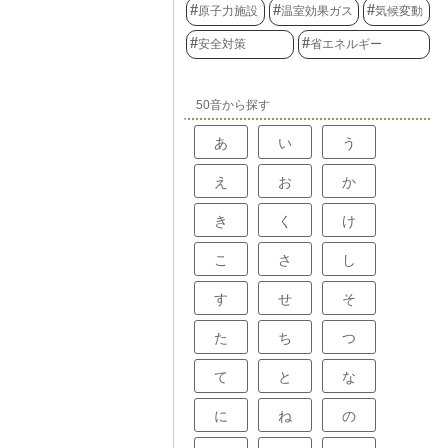
原子力施設
温室効果ガス
気候変動
安全対策
省エネルギー
50音から探す
あ
い
う
え
お
か
き
く
け
こ
さ
し
す
せ
そ
た
ち
つ
て
と
な
に
ね
の