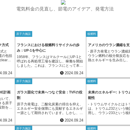
電気料金の見直し、節電のアイデア、発電方法
原子力施設
核燃料
ク方式
フランスにおける核燃料リサイクルの歩
アメリカのウラン濃縮を支
み：UP-1を中心に
方式と
- 原子力発電とウラン濃縮
電の包括
ウラン燃料の核分裂反応を
1958年、フランスはマルクールにUP-1と
lear
熱エネルギーを生み出し、
呼ばれる再処理工場を建設し、稼働を開始
エネルギー
てタービンを回し発電する
しました。これは、フランスにとって本格
戦略で
しかし、地球上に存在する
的な再処理の始まりと言える重要な出来事
4.09.24
2024.09.24
能なエネ
の状態では発電に適した濃
でした。UP-1は、軍事目的でプルトニウ
放射性廃
ん。ウランには、ウラン23
ムを生産する原子炉で使用された燃料を再
原子力施設
核燃料
とを目指
という二種類の同位体が存
処理するために建設されました。 当時、
は、短期
うち、核分裂を起こしやす
核兵器開発を進めていたフランスにとっ
わせた段
はウラン235の方です。
て、プルトニウムは不可欠な物質でした。
DE計画
ガラス固化で未来へつなぐ安全：TVFの役
未来のエネルギー: トリウ
点にあり
ンにおけるウラン235の濃
しかし、天然ウランの中にはごくわずかの
割
能性
おいて、
は、現在
程度であり、残りの大部分
プルトニウムしか含まれていません。そこ
きる原子
子力発電
しにくいウラン238です
原子力発電は、二酸化炭素の排出を抑え、
- トリウムサイクルとはト
で、使用済み燃料からプルトニウムを取り
役割を担
すること
燃料として使用するために
エネルギー安全保障にも貢献するエネルギ
は、トリウム232という
出す再処理技術が重要視されたのです。
その一方
化炭素排
の濃度を数%程度まで高め
ー源として期待されています。しかし、そ
用し、ウラン233という
UP-1の稼働により、フランスはプルトニ
処理とい
は、現在
す。このウラン235の濃
の一方で、運転に伴い発生する高レベル放
がらエネルギーを生み出す
ウムを安定的に確保できるようになり、核
4.09.24
2024.09.24
棄物は、
を高めた
スを「ウラン濃縮」と呼び
射性廃棄物の処理は、解決すべき重要な課
トリウム232自体は核分
兵器開発をさらに進めることが可能となり
長期にわ
処理して
縮は、遠心分離法やレーザ
題として認識されています。高レベル放射
が、中性子を吸収すること
ました。 この再処理工場の建設と稼働
原子力施設
核燃料
が原子力
などが挙
度な技術を用いて行われま