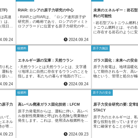
性廃棄物は、放射能のレベルが高く、長期
変換されます。ウラン23
は、フランスが核保有国としての地位を確
となって
として
は、原子力発電の燃料サイ
間にわたって人体や環境に影響を及ぼす可
しやすい性質を持つため、
立していく上で、重要な一歩となりまし
原子力発
技術の開
要なプロセスの一つであり
能性があるため、適切に処理し、安全に保
利用することができます。
TF)
RIAR: ロシアの原子力研究の中心
未来のエネルギー：岩石型
た。
ギー源と
、ウラン
厳格な管理体制が求められ
管する必要があります。この課題解決に向
料サイクルでは、天然ウラ
料の可能性
とは高速
- RIARとはRIARは、「ロシア連邦原子炉
開発が進
ムを燃料
け、青森県六ヶ所村の再処理施設と共に重
分裂しやすいウラン235の
F）は、
研究所」の略称であり、ロシアのディミト
ている技
- 岩石型プルトニウム燃料
ー資源の
要な役割を担うのが、東海事業所内に建設
過ぎず、残りの大部分を占
（現日本
ロフグラードに位置する原子力研究の中枢
ステム
トニウム燃料とは、その名
ていま
された東海ガラス固化施設（TVF）です。
は核分裂を起こしにくいと
いた施設
を担う機関です。1956年の設立以来、原
いて生成
に存在する岩石のように安
技術を用
TVFは、使用済み燃料の再処理過程で発生
ました。一方、トリウムサ
ギー源と
子力技術の最前線において、基礎研究から
衝突させ
を持つ化合物であるジルコ
量を大幅
する高レベル放射性廃棄物を、ガラス原料
リウム232から生成される
4.09.24
2024.09.24
サイクル
応用技術開発、そして原子力発電の実用化
中性子を
などをベースに作られた酸
限に抑え
と混合し、高温で溶融した後、冷却して固
料として利用するため、天
済み燃料
に至るまで、幅広い分野において多大な貢
ベル放射
ム燃料のことです。「岩石
ように、
化体にする施設です。こうして生成された
リウム資源をほぼ全てエネ
核燃料
原子力施設
設されま
献を果たしてきました。RIARは、多岐に
チノイド
（ROX）燃料」と呼ばれ
良と革新
ガラス固化体は、放射性物質をガラスの中
きる可能性を秘めています
を有効活
わたる原子炉や実験設備を擁しており、世
、短寿命
す。従来の燃料では、ウラ
とで、原
に閉じ込め、安定した状態を保つことがで
ムサイクルは、核拡散の抑
ています
界でも有数の原子力研究施設として知られ
る技術で
ムを混合酸化物燃料（MO
次世代の
エネルギー源の宝庫：天然ウラン
ガラス固化：未来への安全
きます。ガラスは、化学的に安定してお
減といった点でも注目され
済み燃料
ています。ここでは、原子炉の設計や開
棄物の量
利用してきました。しかし
しようと
り、放射線の遮蔽効果も高く、長期保管に
ウムサイクルで生成される
切り札と
- 天然ウランとは天然ウランとは、文字通
原子力発電は、地球温暖化
回収し、
発、燃料や材料の研究、放射性廃棄物の処
すること
をより安全かつ効率的に利
適した材料です。TVFは、我が国における
量は、ウラン燃料サイクル
、運転を
り地球上に自然に存在するウランのことを
して期待される一方、高レ
術が欠か
理・処分、放射線防護など、原子力技術に
進められ
は処分することを目指して
高レベル放射性廃棄物のガラス固化技術を
く、核兵器への転用リスク
り扱い
指します。 私たちの暮らす地面の下に
物という、管理と処分が極
炉で使用
関するあらゆる分野の研究開発が行われて
の実現に
研究開発が進められてきま
実証するための重要な施設であり、ここで
能性があります。さらに、
識されて
も、ごくわずかながら存在しています。
も抱えています。この問題
x法）と
います。RIARの研究成果は、ロシア国内
。
として生まれたのが、この
得られた知見や経験は、将来の商業用ガラ
ルで発生する廃棄物は、ウ
4.09.24
2024.09.24
発電に使
ウランと聞いて、多くの方は原子力発電を
の利用を進めていく上で、
を実施す
の原子力発電所の安全性と効率性の向上に
加速器と
ウム燃料です。この燃料は
ス固化施設の設計や運転に役立てられま
ルと比べて放射能の強さが
多く含ま
思い浮かべるのではないでしょうか。確か
解決しなければならない課
かけて運
大きく貢献してきました。また、国際原子
DSの実
比べて、高い熱伝導率や化
す。
短いため、廃棄物処理の負
核燃料
原子力の安全
性物質も
にウランは原子力発電の燃料として利用さ
ル放射性廃棄物は、主に原
転期間中
力機関（IAEA）などの国際機関とも積極
イドの核
つという特徴があります。
れています。このように、
境への影
れていますが、実は、天然ウランをそのま
い終わった核燃料を再処理
料の再処
的に協力し、世界中の原子力技術の発展に
ました。
炉内での温度上昇が抑えら
ルは、エネルギー問題の解
な処理が
ま発電に使うことはできません。天然ウラ
します。ウランやプルトニ
の原子力
高レベル廃液ガラス固化技術：LFCM
原子力安全研究の要: 定常
を分離回
も貢献しています。近年では、次世代原子
始され、
運転することが可能となり
た、より安全な原子力利用
に含まれ
ンには、ウラン235とウラン238という二
た後も、強い放射能を持つ
て、これ
炉の開発や、原子力を医療や工業などの分
られまし
STACY
い放射線損傷耐性も持ち合
として、大きな期待が寄せ
原子力発電所からは、運転に伴い、高レベ
分する量
種類の仲間が存在します。原子力発電で利
す。これは、人体や環境に
処理技術
野へ応用する研究にも力を入れています。
1年に計
期間の使用にも耐えられま
ル放射性廃棄物と呼ばれる危険な廃棄物が
おいて、
原子力のエネルギーは、私
「乾式再
用されるのは、主にウラン235の方です。
える可能性があるため、厳
なりま
RIARは、今後も世界トップレベルの原子
RADE
石型プルトニウム燃料は、
発生します。これは、使用済み核燃料を再
たエネル
要な役割を担っていますが
は異な
ウラン235は核分裂を起こしやすく、エネ
要があります。現在、日本
ています
力研究機関として、人類の平和と発展に貢
のADS
をすることなく、そのまま
処理する過程で生じる廃液で、非常に高い
待が寄せ
常に確保することが何より
に高温の
ルギーを発生させる性質を持っています。
射性廃棄物をガラスと混ぜ
や知見
献していくことが期待されています。
。現在、
可能性も秘めています。こ
放射能レベルを有し、人の健康や環境への
子力発電
全かつ効率的に原子力エネ
安全かつ
しかし、天然ウランの中に含まれるウラン
るガラス固化体の形で、冷
今もなお
られてお
が処分に適した安定した形
4.09.23
2024.09.23
影響が懸念されることから、長期にわたる
ル放射性
ていくためには、核燃料の
抽出する
235の割合は約0.7%と非常に少ないため、
しています。しかし、これ
器研究機