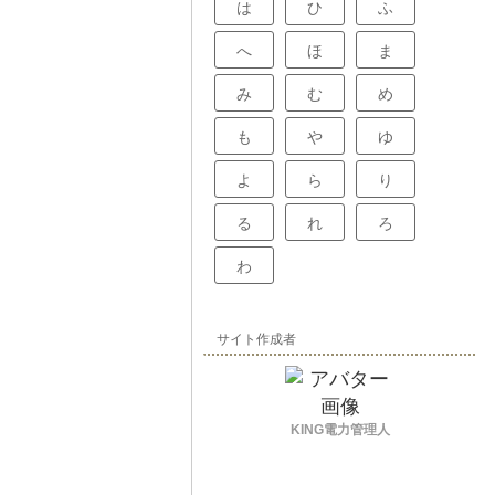
は
ひ
ふ
へ
ほ
ま
み
む
め
も
や
ゆ
よ
ら
り
る
れ
ろ
わ
サイト作成者
KING電力管理人