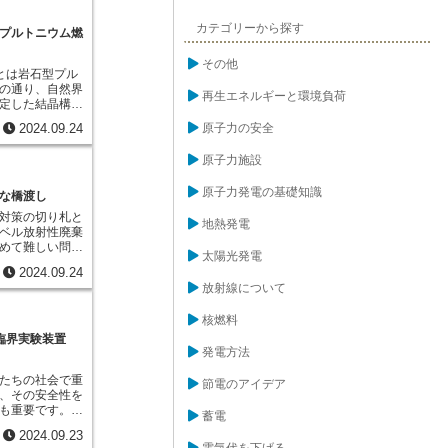
3は核分裂を起こ
クルにおいて重
再び燃料として
カテゴリーから探す
、高度な技術と
従来のウラン燃
プルトニウム燃
ます。
ンに含まれる核
割合は約1%に
その他
とは岩石型プル
めるウラン238
の通り、自然界
いう課題があり
再生エネルギーと環境負荷
定した結晶構造
イクルでは、ト
ニアやスピネル
ウラン233を燃
原子力の安全
2024.09.24
化物プルトニウ
然に存在するト
型酸化物
ルギーに変換で
原子力施設
ることもありま
。また、トリウ
ンとプルトニウ
制や廃棄物の低
原子力発電の基礎知識
X燃料）として
な橋渡し
ています。トリ
、プルトニウム
プルトニウムの
対策の切り札と
用し、最終的に
地熱発電
と比べて少な
ベル放射性廃棄
、新たな燃料の
を低減できる可
めて難しい問題
した。その結果
トリウムサイク
太陽光発電
は、原子力発電
岩石型プルトニ
ラン燃料サイク
2024.09.24
安全かつ確実に
、従来の燃料と
弱く、半減期が
放射線について
題です。高レベ
学的安定性を持
担軽減も期待さ
子力発電所で使
そのため、原子
トリウムサイク
核燃料
する過程で発生
れ、より安全に
決策として、ま
ウムを取り出し
臨界実験装置
ます。また、高
を実現する技術
物質が残りま
発電方法
わせており、長
られています。
深刻な影響を与
す。さらに、岩
たちの社会で重
重に管理する必
節電のアイデア
使用後に再処理
、その安全性を
では高レベル放
地層処分できる
も重要です。安
合わせて固化す
蓄電
れは、燃料自体
ルギーを活用し
却しながら保管
態であるためで
2024.09.23
性質を徹底的に
はあくまでも一