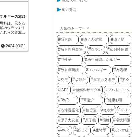
電気代を下げる
ルトニウム燃料
おいて安全性を
には地下深くに
性を向上させる
ればなりませ
れています。高
の低減にも貢献
風力発電
のが、日本原子
には、長期にわ
世代の燃料とし
クル安全工学研
ネルギーの旅路
れます。そのた
。この施設で
した状態で埋設
燃料は、元をた
する様々な研究
断する計画が進
然のウランやト
人気のキーワード
Fの特徴は、多
処分地の選定や
これらの資源
ていることで
すべき課題は少
掘り出すことが
ことで、専門家
放射線
原子力発電
原子炉
放射性廃棄物の
います。しか
細に調べること
産を残さないた
2024.09.22
石には、ウラン
の溶融や破損と
って解決しなけ
放射性廃棄物
ウラン
放射性物質
不純物が含まれ
能性のある事象
には、国民的な
原子炉の燃料と
で、より安全な
中性子
再生可能エネルギー
で、掘り出した
開発につなげて
る工程を経て、
だけでなく、海
の濃度を高める
放射線防護
エネルギー
再処理
け入れている国
程では、鉱石を
割も担っていま
かしたりといっ
発電
核融合
原子力発電所
安全
し、知見を共有
ンだけを取り出
安全性を向上さ
れたウランは、
界規模で推進し
IAEA
核燃料サイクル
プルトニウム
られ、原子炉で
形へと変換され
BWR
高速炉
健康影響
存在する資源
めて原子力エネ
地球温暖化
核分裂
軽水炉
ICRP
と生まれ変わる
原子力安全
原子核
環境
環境問題
PWR
被ばく
生物学
ガンマ線