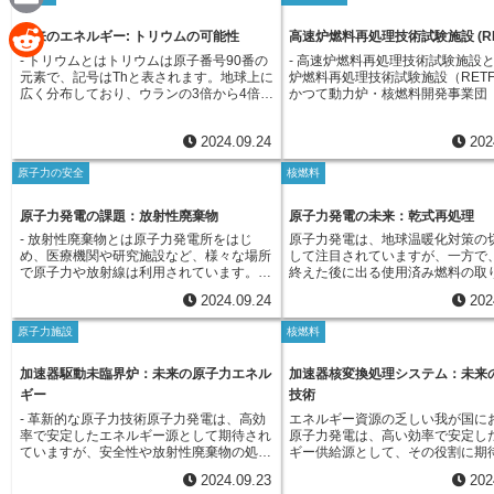
です。発電に適したウランを作るには、こ
e
生量抑制を同時に実現できます。分離され
発電に対する社会的な懸念の一つ
げられます。一方、長期的な視点
のウラン235の割合を高める作業が必要で
a
たウランとプルトニウムは、プルサーマル
E
います。こうした課題を克服し、
は、高速炉と閉じた燃料サイクル
す。これを「ウラン濃縮」と呼びます。ウ
未来のエネルギー: トリウムの可能性
高速炉燃料再処理技術試験施設 (RE
発電と呼ばれる発電方法で再びエネルギー
電をより安全で持続可能なエネル
発・導入を目指します。高速炉は
ラン濃縮では、まず天然ウランを六フッ化
として利用されます。 プルサーマル発電
c
- トリウムとはトリウムは原子番号90番の
- 高速炉燃料再処理技術試験施設
するために、世界中で様々な研究
m
よりも資源量の豊富なプルトニウ
ウランという物質に変えます。そして、遠
は、ウラン燃料のみを使用する従来の原子
R
元素で、記号はThと表されます。地球上に
炉燃料再処理技術試験施設（RET
められています。中でも注目され
として利用できるため、エネルギ
心分離機と呼ばれる装置を使って、軽いウ
力発電と比較して、天然ウランの使用量を
e
広く分布しており、ウランの3倍から4倍も
かつて動力炉・核燃料開発事業団
術の一つが、加速器駆動核変換シ
枯渇問題を解決する可能性を秘め
a
ラン235を含む六フッ化ウランだけを集め
抑制し、放射性廃棄物の発生量を低減でき
e
の量が存在すると推定されています。トリ
原子力研究開発機構）が運用して
(ADS)です。ADSは、加速器を用
す。さらに、閉じた燃料サイクル
ることで、ウラン235の割合を高めていき
るという利点があります。使用済燃料の再
b
ウム自身はウランのように核分裂を起こし
です。この施設は、将来のエネル
した陽子を、重金属ターゲットに
いることで、放射性廃棄物の発生
ます。こうして濃縮されたウランは、原子
i
処理は、資源の有効活用と環境負荷低減の
d
2024.09.24
202
てエネルギーを生み出すことはできませ
して期待される高速増殖炉の燃料
ることで中性子を発生させ、その
に減らし、最終的な処分量を最小
炉で使えるように、さらに別の形に加工さ
観点から重要な技術です。しかし、再処理
ん。しかし、トリウムにはある特性があり
を実現するために不可欠な、使用
o
使って原子炉から排出される高レ
ることが期待されています。この
れます。濃縮された六フッ化ウランから、
には高度な技術と費用がかかるため、今後
l
原子力の安全
核燃料
ます。それは、中性子を吸収すると、ウラ
の再処理技術開発を目的として建
d
性廃棄物に含まれるマイナーアク
２トラック方式は、既存技術の改
最終的に原子炉で使う燃料となる二酸化ウ
の技術開発や国際協力が不可欠です。さら
ン233という物質に変化することです。こ
した。高速増殖炉は、ウラン資源
と呼ばれる長寿命の放射性物質を
o
的技術の開発を並行して進めるこ
ランのペレットを作る工程を「再転換」と
に、再処理によって発生する高レベル放射
のウラン233は、ウラン235と同様に核分
用できる夢の原子炉として知られ
の核種あるいは安定核種に変換す
i
子力発電の抱える問題を解決し、
原子力発電の課題：放射性廃棄物
原子力発電の未来：乾式再処理
呼びます。この再転換を経て、小さな円柱
性廃棄物の最終処分についても、国民の理
裂を起こしてエネルギーを生み出すことが
が、その燃料サイクルには、使用
す。この技術によって、放射性廃
エネルギー源としての地位を確立
k
状に焼き固められた二酸化ウランのペレッ
解と協力が求められています。
- 放射性廃棄物とは原子力発電所をはじ
原子力発電は、地球温暖化対策の
できるため、トリウムはウラン235の代替
からプルトニウムとウランを分離
を大幅に減らし、保管期間を短縮
する、意欲的な戦略といえます。
t
トは、原子力発電所の燃料として使われる
め、医療機関や研究施設など、様々な場所
して注目されていますが、一方で
として利用できる可能性を秘めています。
再び燃料として利用する再処理技
が期待されています。アメリカで
のです。
で原子力や放射線は利用されています。原
終えた後に出る使用済み燃料の取
トリウムを燃料とする原子炉は、ウランを
せません。RETFは、実際に高速
てきたTRADE計画は、このADS
子力は、私たちの生活に欠かせない電気を
は、避けて通れない課題として認
燃料とする原子炉と比べて、いくつかの利
された燃料を用いた湿式法（Pure
向けた重要な研究計画の一つです
2024.09.24
202
作り出すなど、多くの恩恵をもたらす一方
います。使用済み燃料には、まだ
点があるとされています。まず、トリウム
呼ばれる技術を用いた再処理試験
TRADE計画では、大強度の陽子
で、その利用過程において、放射性物質を
用できるウランやプルトニウムが
はウランよりも埋蔵量が多いため、資源の
るために、1998年から2004年に
鉛ビスマス冷却炉を組み合わせたA
原子力施設
核燃料
含む廃棄物が必ず発生します。これを放射
れています。しかし、同時に放射
枯渇を心配する必要が少なくなります。ま
転されました。この施設では、運
験炉を建設し、マイナーアクチノ
性廃棄物と呼びます。放射性廃棄物は、放
含まれているため、人の健康や環
た、トリウム燃料サイクルでは、プルトニ
に約10トンもの使用済み高速炉燃
変換を実証することを目指してい
射能の強さや種類、性質などによって分類
響を最小限に抑えるために、適切
加速器駆動未臨界炉：未来の原子力エネル
加速器核変換処理システム：未来
ウムの生成量がウラン燃料サイクルに比べ
理を行い、プルトニウムとウラン
TRADE計画は2000年代初頭に開
され、それぞれに適した方法で管理するこ
求められます。この使用済み燃料
て大幅に少なく、核拡散の懸念が低いとい
収することに成功しました。そし
概念設計や要素技術の開発が進め
ギー
技術
とが重要です。例えば、使用済み核燃料の
る資源を有効活用し、最終的に処
うメリットもあります。さらに、トリウム
らの成果は、将来の高速炉燃料再
たが、資金的な問題などから201
- 革新的な原子力技術原子力発電は、高効
エネルギー資源の乏しい我が国に
ように、極めて高い放射能を持ち、長期間
を減らすことを目指した技術が、
原子炉は、炉心の温度が低く、メルトダウ
の高度化に大きく貢献することと
画は中止となりました。しかし、T
率で安定したエネルギー源として期待され
原子力発電は、高い効率で安定し
にわたって熱と放射線を出し続けるもの
処理」です。従来の再処理技術と
ンのリスクが低いという利点も期待されて
す。現在、RETFは運転を終了し
計画で得られた研究成果は、その後
ていますが、安全性や放射性廃棄物の処理
ギー供給源として、その役割に期
は、厳重な管理体制のもとで保管する必要
り、乾式再処理は、水を使用せず
います。これらの利点から、トリウムは次
が、そこで得られた貴重なデータ
研究開発に大きく貢献しています
など、解決すべき課題も抱えています。こ
られています。しかしながら、原
があります。一方、病院で使用される注射
溶融塩などを用いることで、より
世代の原子力エネルギー源として注目され
は、将来の高速炉開発に向けて、
世界各国でADSの研究開発が進め
2024.09.23
202
うした中、従来の原子炉とは異なる新しい
には、運転に伴い発生する高レベ
針やガーゼなど、比較的放射能レベルが低
効率的にウランやプルトニウムを
ています。しかしながら、トリウム原子炉
活用され続けています。
り、日本でも、高エネルギー加速