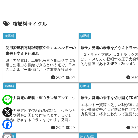
核燃料サイクル
核燃料
核燃料
使用済燃料再処理等積立金：エネルギーの
原子力発電の未来を担う２トラッ
未来を支える仕組み
- ２トラック方式とは２トラック
は、アメリカが提唱する原子力発
原子力発電は、二酸化炭素を排出せずに安
的な計画であるGNEP（Global Nuc
定した電力を供給できるという点で、日本
Energy Partnership世界原子力
のエネルギー事情において重要な役割を担
パートナーシップ）の中核をなす
っています。しかし、原子力発電所では、
2024.09.24
202
す。これは、原子力発電を持続可
発電に伴い使用済燃料が発生します。この
ルギー源として確立し、同時に、
使用済燃料には、放射性物質が含まれてお
核燃料
核燃料
棄物の問題を根本的に解決するこ
り、適切な処理が必要となります。 使用
した枠組みです。この方式の特徴
済燃料には、まだエネルギーとして利用で
的な視点と長期的な視点を組み合
きるウランやプルトニウムが含まれてお
原子力発電の燃料：重ウラン酸アンモニウ
原子力発電の未来を切り開くTRA
階的なアプローチを採用している
り、資源の有効活用と放射性廃棄物の減容
ム
エネルギー資源の乏しい我が国に
ます。まず、短期的な視点として
化の観点から、再処理を行うことが我が国
L
高い発電効率と安定供給を両立で
主流であるウランを燃料とする原
原子力発電所で使われる燃料は、ウランと
の核燃料サイクル政策の基本となっていま
力発電は、将来にわたって重要な
技術を改良し、より効率的に利用
いう物質を加工して作られます。しかし、
す。再処理とは、使用済燃料からウランと
うと考えられています。しかし、
i
で、エネルギーの安定供給と二酸
天然に存在するウランをそのまま発電に使
プルトニウムを分離・回収し、再び原子炉
X
で、原子力発電は放射性廃棄物の
出量の削減を図ります。具体的に
うことはできません。それは、ウランの中
の燃料として利用できるようにする技術で
2024.09.24
202
う課題を抱えています。放射性廃
の原子炉よりもウランの利用効率
n
に核分裂を起こしやすいウラン235という
す。こうして資源を循環利用することで、
その有害性のために厳重な管理と
新型炉の開発や、運転済燃料を再
F
種類がごくわずかしか含まれていないため
ウラン資源の有効活用と放射性廃棄物の発
核燃料
原子力施設
たる保管が必要とされ、そのこと
燃料として再利用する技術の確立