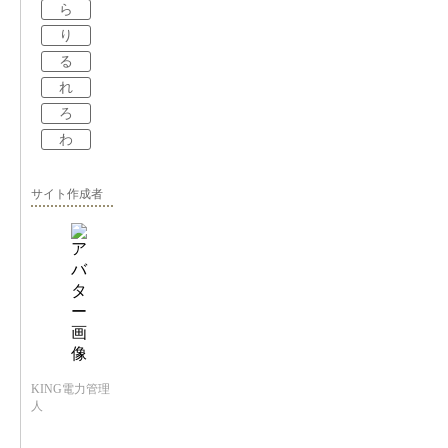
ら
り
る
れ
ろ
わ
サイト作成者
KING電力管理
人