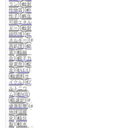
ラン
放射
性物質
中
性子
再生
可能エネル
ギー
放射
線防護
エ
ネルギー
再処理
発
電
核融
合
原子力
発電所
安
全
IAEA
核燃料サ
イクル
プ
ルトニウ
ム
BWR
高速炉
健康影響
地球温暖
化
核分
裂
軽水