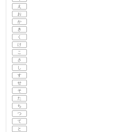
え
お
か
き
く
け
こ
さ
し
す
せ
そ
た
ち
つ
て
と