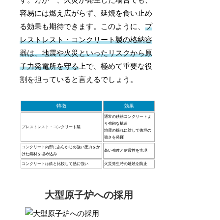
容易には燃え広がらず、延焼を食い止め
る効果も期待できます。このように、
プ
レストレスト・コンクリート製の格納容
器は、地震や火災といったリスクから原
子力発電所を守る
上で、極めて重要な役
割を担っていると言えるでしょう。
特徴
効果
通常の鉄筋コンクリートよ
り強靭な構造
プレストレスト・コンクリート製
地震の揺れに対して抜群の
強さを発揮
コンクリート内部にあらかじめ強い圧力をか
高い強度と耐震性を実現
けた鋼材を埋め込み
コンクリートは鉄と比較して熱に強い
火災発生時の延焼を防止
大型原子炉への採用