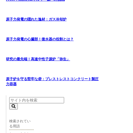
原子力発電の隠れた逸材：ガス冷却炉
原子力発電の心臓部！復水器の役割とは？
研究の最先端！高速中性子源炉「弥生」
原子炉を守る堅牢な砦：プレストレストコンクリート製圧
力容器
検索されてい
る用語