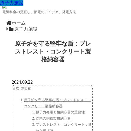
原子力施設
原子力施設
原子力施設
原子力施設
原子力施設
原子力施設
原子力施設
原子力施設
原子力施設
電気料金の見直し、節電のアイデア、発電方法
ホーム
原子力施設
原子炉を守る堅牢な盾：プレ
ストレスト・コンクリート製
格納容器
2024.09.22
目次
原子炉を守る堅牢な盾：プレストレスト・
コンクリート製格納容器
原子力発電と格納容器の重要性
従来の鋼鉄製格納容器
プレストレスト・コンクリート：新
たな選択肢