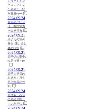
ショートトン
とロングトン
〜ややこしい
重量単位〜
2024.09.24
電気の使い分
け：有効電力
と無効電力
2024.09.21
原子力発電の
安全: 圧力逃し
弁の役割
2024.09.21
原子炉の安全:
臨界超過とは
2024.09.21
原子力発電の
心臓部！再生
熱交換器の役
割
2024.09.24
無煙炭：石炭
の最終形態と
その利用法
2024.09.24