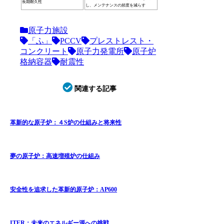
長期耐久性
し、メンテナンスの頻度を減らす
原子力施設
「ふ」
PCCV
プレストレスト・
コンクリート
原子力発電所
原子炉
格納容器
耐震性
関連する記事
革新的な原子炉：４S炉の仕組みと将来性
夢の原子炉：高速増殖炉の仕組み
安全性を追求した革新的原子炉：AP600
ITER：未来のエネルギー源への挑戦