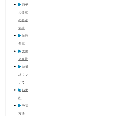
原子
力発電
の基礎
知識
地熱
発電
太陽
光発電
放射
線につ
いて
核燃
料
発電
方法