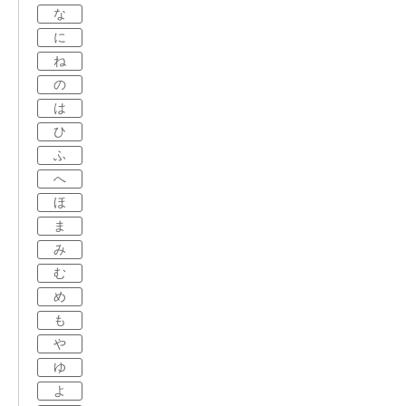
な
に
ね
の
は
ひ
ふ
へ
ほ
ま
み
む
め
も
や
ゆ
よ