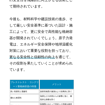
の安全性を飛躍的に向上させる技術とし
て期待されています。
今後も、材料科学や建設技術の進歩、そ
して厳しい安全基準に基づいた設計・施
工によって、更に安全で高性能な格納容
器が開発されていくでしょう。原子力発
電は、エネルギー安全保障や地球温暖化
対策において重要な役割を担っており、
更なる安全性と信頼性の向上
を通じて、
その役割を果たしていくことが求められ
ています。
プレストレスト・コンクリ
メリット
ート製格納容器の特徴
高い気密性と遮蔽性
放射性物質の漏洩をより効果的に防ぐ
地震などの外部からの衝撃に強く、構
優れた耐震性
造的な損傷を防ぐ
長期間にわたって安定した性能を維持