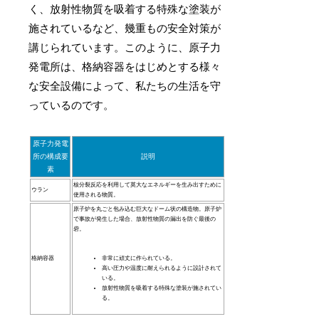
く、放射性物質を吸着する特殊な塗装が
施されているなど、幾重もの安全対策が
講じられています。このように、原子力
発電所は、格納容器をはじめとする様々
な安全設備によって、私たちの生活を守
っているのです。
原子力発電
所の構成要
説明
素
核分裂反応を利用して莫大なエネルギーを生み出すために
ウラン
使用される物質。
原子炉を丸ごと包み込む巨大なドーム状の構造物。原子炉
で事故が発生した場合、放射性物質の漏出を防ぐ最後の
砦。
格納容器
非常に頑丈に作られている。
高い圧力や温度に耐えられるように設計されて
いる。
放射性物質を吸着する特殊な塗装が施されてい
る。