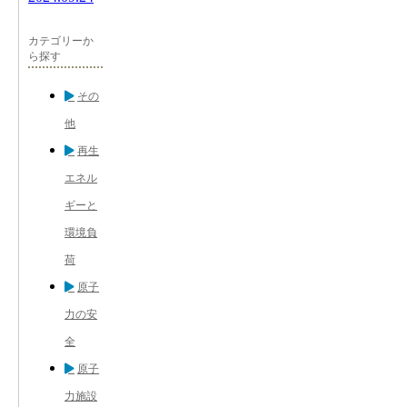
カテゴリーか
ら探す
その
他
再生
エネル
ギーと
環境負
荷
原子
力の安
全
原子
力施設