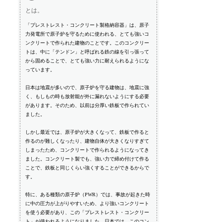
とは。
「プレストレスト・コンクリート製格納容器」は、原子
力発電所で原子炉を守るために使われる、とても強いコ
ンクリートで作られた建物のことです。このコンクリー
トは、中に「テンドン」と呼ばれる鉄の線を引っ張って
から固めることで、とても強い力に耐えられるようにな
っています。
日本は地震が多いので、原子炉を守る建物は、地震に強
く、もしもの時も放射能が外に漏れないようにする必要
があります。そのため、以前は分厚い鉄板で作られてい
ました。
しかし最近では、原子炉が大きくなって、鉄板で作ると
作るのが難しくなったり、建物自体が大きくなりすぎて
しまったため、コンクリートで作られるようになってき
ました。コンクリート製でも、強い力で締め付けて作る
ことで、鉄板と同じくらい強くすることができるからで
す。
特に、ある種類の原子炉（PWR）では、事故が起きた時
に中の圧力が上がりやすいため、より強いコンクリート
を使う必要があり、この「プレストレスト・コンクリー
ト」が使われるようになりました。日本では、このコン