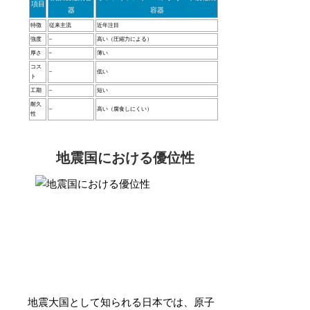
項目
器
容器
特徴
従来主流
近年注目
強度
–
高い（圧縮力による）
厚さ
–
薄い
コス
–
低い
ト
工期
–
短い
耐久
–
高い（腐食しにくい）
性
地震国における優位性
地震大国として知られる日本では、原子