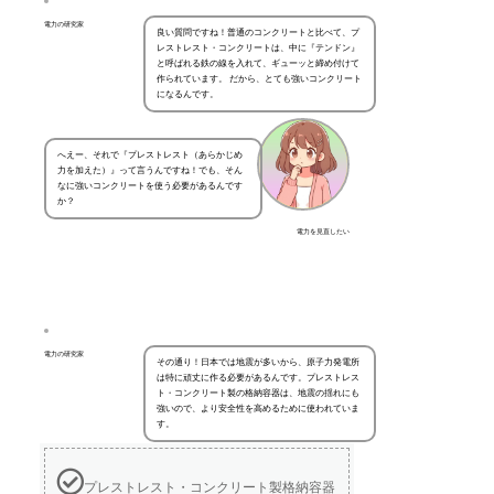
電力の研究家
良い質問ですね！普通のコンクリートと比べて、プ
レストレスト・コンクリートは、中に『テンドン』
と呼ばれる鉄の線を入れて、ギューッと締め付けて
作られています。 だから、とても強いコンクリート
になるんです。
へえー、それで『プレストレスト（あらかじめ
力を加えた）』って言うんですね！でも、そん
なに強いコンクリートを使う必要があるんです
か？
電力を見直したい
電力の研究家
その通り！日本では地震が多いから、原子力発電所
は特に頑丈に作る必要があるんです。プレストレス
ト・コンクリート製の格納容器は、地震の揺れにも
強いので、より安全性を高めるために使われていま
す。
プレストレスト・コンクリート製格納容器