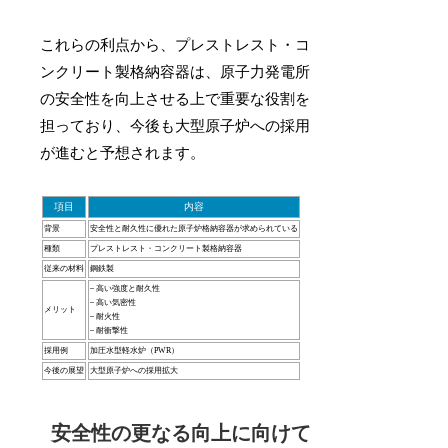
これらの利点から、プレストレスト・コ
ンクリート製格納容器は、原子力発電所
の安全性を向上させる上で重要な役割を
担っており、今後も大型原子炉への採用
が進むと予想されます。
項目
内容
背景
安全性と耐久性に優れた原子炉格納容器が求められている
種類
プレストレスト・コンクリート製格納容器
従来の材料
鋼鉄製
– 高い強度と耐久性
– 高い気密性
メリット
– 耐火性
– 耐衝撃性
採用例
加圧水型軽水炉（PWR）
今後の展望
大型原子炉への採用拡大
安全性の更なる向上に向けて