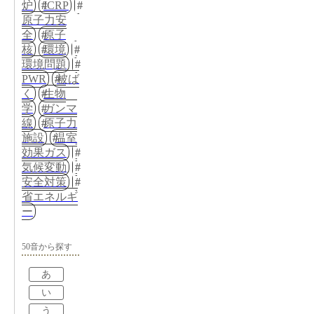
炉
ICRP
原子力安
全
原子
核
環境
環境問題
PWR
被ば
く
生物
学
ガンマ
線
原子力
施設
温室
効果ガス
気候変動
安全対策
省エネルギ
ー
50音から探す
あ
い
う