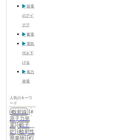
節電
のアイ
デア
蓄電
電気
代を下
げる
風力
発電
人気のキーワ
ード
放射線
原子力発
電
原子
炉
放射性
廃棄物
ウ