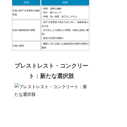
項目
内容
– 材料：強靭な鋼鉄
従来の原子力発電所の格納
– 厚さ：数十センチ
容器
– 特徴：高い強度、加工のしやすさ
– 原子力発電所の高出力化に伴い、格納容器も
巨大化
従来の格納容器の課題
– 巨大化による製造上の課題（高度な技術と費
用）
– 輸送や設置の困難さ
– 鋼鉄に代わる新たな格納容器の材料や構造の
今後の展望
開発
プレストレスト・コンクリー
ト：新たな選択肢