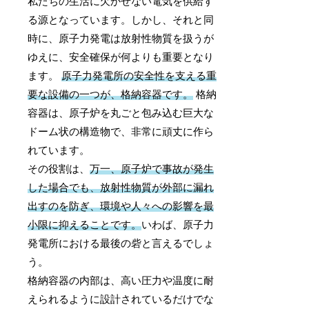
私たちの生活に欠かせない電気を供給す
る源となっています。しかし、それと同
時に、原子力発電は放射性物質を扱うが
ゆえに、安全確保が何よりも重要となり
ます。
原子力発電所の安全性を支える重
要な設備の一つが、格納容器です。
格納
容器は、原子炉を丸ごと包み込む巨大な
ドーム状の構造物で、非常に頑丈に作ら
れています。
その役割は、
万一、原子炉で事故が発生
した場合でも、放射性物質が外部に漏れ
出すのを防ぎ、環境や人々への影響を最
小限に抑えることです。
いわば、原子力
発電所における最後の砦と言えるでしょ
う。
格納容器の内部は、高い圧力や温度に耐
えられるように設計されているだけでな