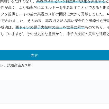
を供給するだけでなく、
高温ガス炉という新型炉の技術を実証する
全性が高く、より効率的にエネルギーを生み出すことができると期
タを提供し、その後の高温ガス炉の開発に大きく貢献しました。AVR
究が行われました。その結果、高温ガス炉の高い安全性と効率性が実
の成功は、
西ドイツの原子力技術の進歩を世界に示す
ものであり、
了していますが、その歴史的な意義から、原子力技術の貴重な遺産
内容
-Reaktor、試験高温ガス炉）