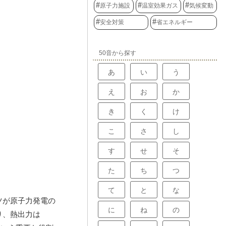
原子力施設
温室効果ガス
気候変動
安全対策
省エネルギー
50音から探す
あ
い
う
え
お
か
き
く
け
こ
さ
し
す
せ
そ
た
ち
つ
て
と
な
西ドイツが原子力発電の
に
ね
の
り、熱出力は