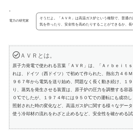
そうだよ。「ＡＶＲ」は高温ガス炉という種類で、普通の
電力の研究家
気を作ったり、安全性を高めたりすることができるか、長
ＡＶＲとは。
原子力発電で使われる言葉「ＡＶＲ」は、「Ａｒｂｅｉｔｓ
れは、ドイツ（西ドイツ）で初めて作られた、熱出力４６Ｍ
９６７年から電気を送り始め、問題なく長く動き続け、１９
り、蒸気を発生させる装置は、原子炉の圧力を調整する容器
０℃でしたが、１９７４年には９５０℃での運転にも成功し
照射された時の変化など、高温ガス炉に関する様々なデータ
使う冷却材の流れをわざと止めるなど、安全性を確かめる試