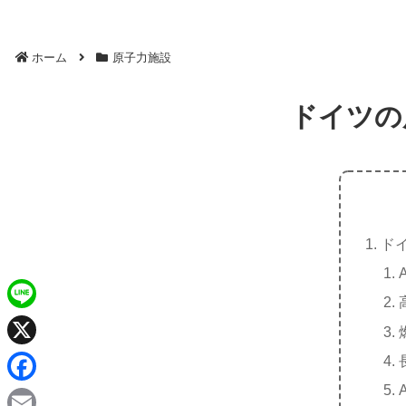
ホーム
原子力施設
ドイツの
ド
L
i
X
n
F