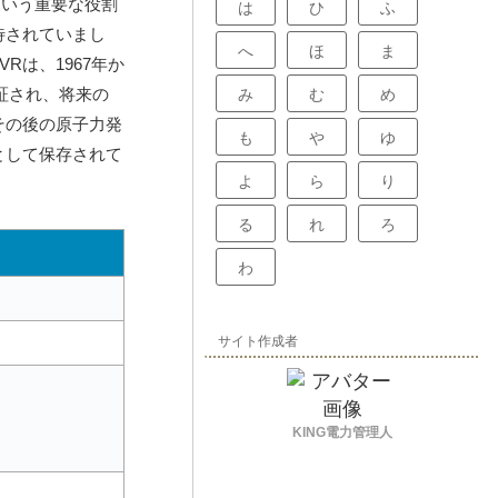
という重要な役割
は
ひ
ふ
待されていまし
へ
ほ
ま
は、1967年か
証され、将来の
み
む
め
その後の原子力発
も
や
ゆ
として保存されて
よ
ら
り
る
れ
ろ
わ
サイト作成者
KING電力管理人