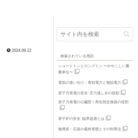
2024.09.22
検索されている用語
ショートトンとロングトン 〜ややこしい重
量単位〜
電気の使い分け：有効電力と無効電力
原子力発電の安全: 圧力逃し弁の役割
原子力発電の心臓部！再生熱交換器の役割
原子炉の安全: 臨界超過とは
無煙炭：石炭の最終形態とその利用法