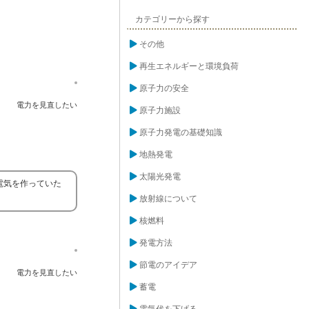
カテゴリーから探す
その他
再生エネルギーと環境負荷
原子力の安全
電力を見直したい
原子力施設
原子力発電の基礎知識
地熱発電
太陽光発電
電気を作っていた
放射線について
核燃料
発電方法
節電のアイデア
電力を見直したい
蓄電