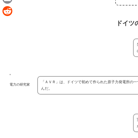
e
a
E
c
m
R
ドイツの
e
a
e
b
i
d
o
l
d
o
i
k
t
「ＡＶＲ」は、ドイツで初めて作られた原子力発電所の一
電力の研究家
んだ。