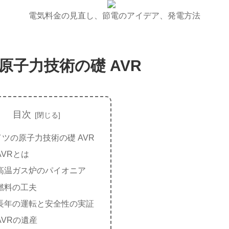
電気料金の見直し、節電のアイデア、発電方法
原子力技術の礎 AVR
目次
イツの原子力技術の礎 AVR
AVRとは
高温ガス炉のパイオニア
燃料の工夫
長年の運転と安全性の実証
AVRの遺産