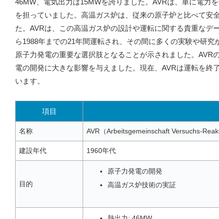
46MW、電気出力は15MWを誇りました。AVRは、単に電力
を担っていました。高温ガス炉は、従来の原子炉と比べて安
た。AVRは、この高温ガス炉の設計や運転に関する貴重なデー
ら1988年までの21年間運転され、その間に多くの実験や研
原子力発電の重要な選択肢となることが示されました。AVR
電の開発に大きな影響を与えました。現在、AVRは運転を終
います。
項目
名称
AVR（Arbeitsgemeinschaft Versuchs
建設年代
1960年代
原子力発電の開発
目的
高温ガス炉技術の実証
熱出力: 46MW