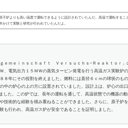
原子炉よりも高い温度で運転できるように設計されていたんだ。高温で運転するこ
年かけて実験と研究が行われていたんだよ。
ｇｅｍｅｉｎｓｃｈａｆｔ Ｖｅｒｓｕｃｈｓ−Ｒｅａｋｔｏｒ」
Ｗ、電気出力１５ＭＷの蒸気タービン発電を行う高温ガス実験炉
８８年にその役割を終えました。燃料には直径６ｃｍの球状のも
の中の炉心の上の方に設置されていました。設計上は、炉心の出
ました。この炉では、長年の運転を通して、高温状態での機器の動
や技術的な経験を積み重ねることができました。さらに、原子炉
験も行われ、高温ガス炉が安全であることを証明しました。