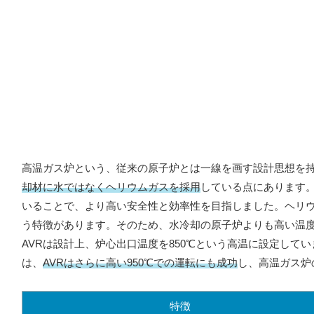
高温ガス炉という、従来の原子炉とは一線を画す設計思想を持
却材に水ではなくヘリウムガスを採用
している点にあります。
いることで、より高い安全性と効率性を目指しました。ヘリ
う特徴があります。そのため、水冷却の原子炉よりも高い温
AVRは設計上、炉心出口温度を850℃という高温に設定して
は、
AVRはさらに高い950℃での運転にも成功
し、高温ガス炉
特徴