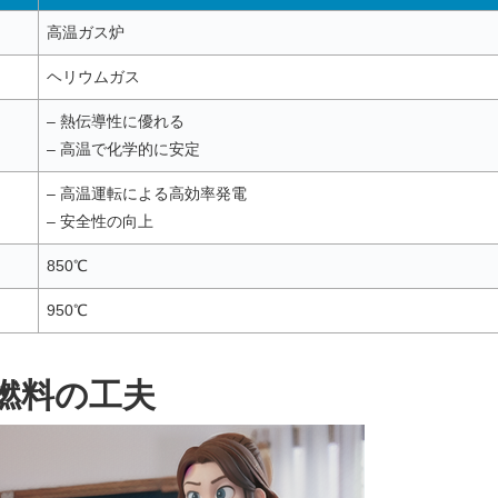
高温ガス炉
ヘリウムガス
– 熱伝導性に優れる
– 高温で化学的に安定
– 高温運転による高効率発電
– 安全性の向上
850℃
950℃
燃料の工夫