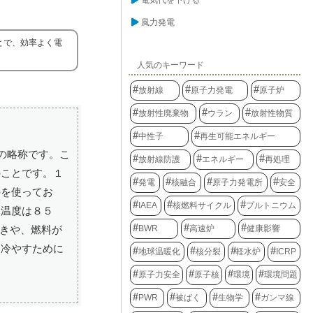
電気代を下げる
風力発電
とで、効率よく電
人気のキーワード
放射線
原子力発電
原子炉
放射性廃棄物
ウラン
放射性物質
中性子
再生可能エネルギー
の略称です。こ
放射線防護
エネルギー
再処理
のことです。１
発電
核融合
原子力発電所
安全
のを使ってお
IAEA
核燃料サイクル
プルトニウム
口温度は８５
BWR
高速炉
健康影響
きや、燃料が
を冷やすために
地球温暖化
核分裂
軽水炉
ICRP
原子力安全
原子核
環境
環境問題
PWR
被ばく
生物学
ガンマ線