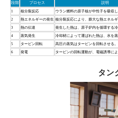
段階
プロセス
説明
1
核分裂反応
ウラン燃料の原子核が中性子を吸収し
2
熱エネルギーの発生
核分裂反応により、膨大な熱エネルギ
3
熱の伝達
発生した熱は、原子炉内を循環する冷
4
蒸気発生
冷却材によって運ばれた熱は、水を蒸
5
タービン回転
高圧の蒸気はタービンを回転させる。
6
発電
タービンの回転運動が、電磁誘導によ
タン