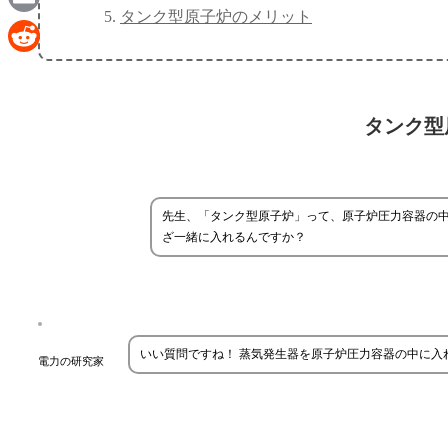
タンク型原子炉のメリット
Email
Reddit
タンク型
先生、「タンク型原子炉」って、原子炉圧力容器の中
ざ一緒に入れるんですか？
いい質問ですね！ 蒸気発生器を原子炉圧力容器の中に
電力の研究家