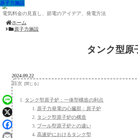
原子力施設
原子力施設
原子力施設
原子力施設
原子力施設
原子力施設
原子力施設
原子力施設
原子力施設
電気料金の見直し、節電のアイデア、発電方法
ホーム
原子力施設
タンク型原
2024.09.22
目次
タンク型原子炉：一体型構造の利点
原子力発電の心臓部：原子炉
Line
タンク型原子炉の構造
X
プール型原子炉との違い
Facebook
高速炉におけるタンク型