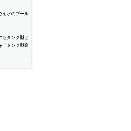
心を水のプール
にもタンク型と
を「タンク型高