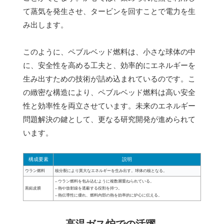
て蒸気を発生させ、タービンを回すことで電力を生
み出します。
このように、ペブルベッド燃料は、小さな球体の中
に、安全性を高める工夫と、効率的にエネルギーを
生み出すための技術が詰め込まれているのです。こ
の緻密な構造により、ペブルベッド燃料は高い安全
性と効率性を両立させています。未来のエネルギー
問題解決の鍵として、更なる研究開発が進められて
います。
構成要素
説明
ウラン燃料
核分裂により莫大なエネルギーを生み出す。球体の核となる。
– ウラン燃料を包み込むように複数層重ねられている。
黒鉛皮膜
– 熱や放射線を遮蔽する役割を持つ。
– 熱伝導性に優れ、燃料内部の熱を効率的に炉心に伝える。
高温ガス炉での活躍