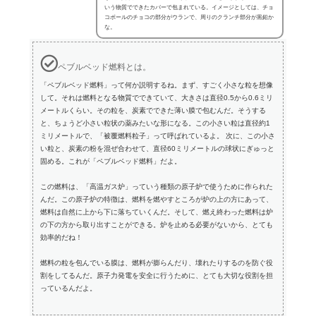
いう物質でできたカバーで包まれている。イメージとしては、チョ
コボールのチョコの部分がウランで、周りのクランチ部分が黒鉛か
な。
ペブルベッド燃料とは。
「ペブルベッド燃料」って何か説明するね。まず、すごく小さな粒を想像
して。それは燃料となる物質でできていて、大きさは直径0.5から0.6ミリ
メートルくらい。その粒を、炭素でできた薄い膜で包むんだ。そうする
と、ちょうど小さい粒状の薬みたいな形になる。この小さい粒は直径約1
ミリメートルで、「被覆燃料粒子」って呼ばれているよ。 次に、この小さ
い粒と、炭素の粉を混ぜ合わせて、直径60ミリメートルの球状にぎゅっと
固める。これが「ペブルベッド燃料」だよ。
この燃料は、「高温ガス炉」っていう種類の原子炉で使うために作られた
んだ。この原子炉の特徴は、燃料を燃やすところが炉の上の方にあって、
燃料は自然に上から下に落ちていくんだ。そして、燃え終わった燃料は炉
の下の方から取り出すことができる。炉を止める必要がないから、とても
効率的だね！
燃料の粒を包んでいる膜は、燃料が膨らんだり、壊れたりするのを防ぐ役
割をしてるんだ。原子力発電を安全に行うために、とても大切な役割を担
っているんだよ。