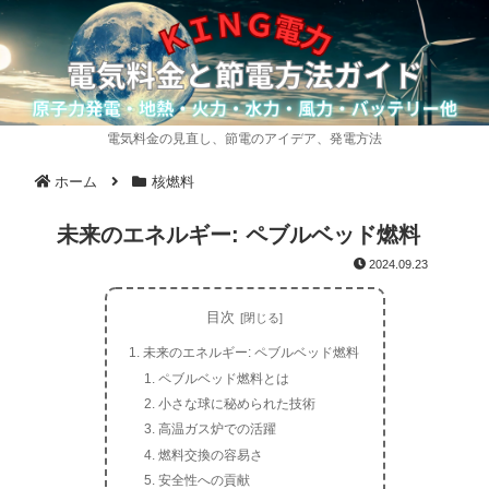
電気料金の見直し、節電のアイデア、発電方法
ホーム
核燃料
未来のエネルギー: ペブルベッド燃料
2024.09.23
目次
未来のエネルギー: ペブルベッド燃料
ペブルベッド燃料とは
小さな球に秘められた技術
高温ガス炉での活躍
燃料交換の容易さ
安全性への貢献