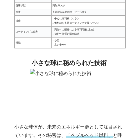
使用炉型
高温ガス炉
形状
直径約1cmの球形（ビー玉状）
– 中心に燃料核（ウラン）
構造
– 燃料核を多層コーティングで覆っている
– 高温への耐性による燃料溶融の防止
コーティングの役割
– 放射性物質の漏出防止
– 小型
特徴
– 高い安全性
小さな球に秘められた技術
小さな球体が、未来のエネルギー源として注目され
ています。その秘密は、
「ペブルベッド燃料」
と呼