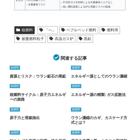
安全性
– 炉心溶融リスク
– 不活性ガス冷却材による水素爆発リスクなし
– 水素爆発リスク
– 低い運転温度による炉心溶融リスクの低減
核燃料
「へ」
ペブルベッド燃料
燃料球
被覆燃料粒子
高温ガス炉
黒鉛
関連する記事
核燃料
核燃料
資源とリスク：ウラン鉱石の尾鉱
エネルギー源としてのウラン濃縮
核燃料
核燃料
核燃料サイクル：原子力エネルギ
エネルギー源の精製: ガス拡散法
ーの旅路
核燃料
核燃料
原子力と溶媒抽出
ウラン濃縮のカギ、カスケード方
式とは？
核燃料
核燃料