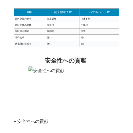
項目
従来型原子炉
ペブルベッド炉
燃料交換の要否
停止必要
停止不要
燃料交換の規模
大規模
小規模
運転停止期間
長期間
不要
燃料効率
低い
高い
発電所の稼働率
低い
高い
安全性への貢献
– 安全性への貢献