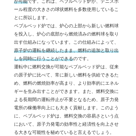
が可能
です。これは、ペブルベッド炉が、テニスボ
ール程度の大きさの球状燃料を多数使用しているこ
とに所以します。
ペブルベッド炉では、炉心の上部から新しい燃料球
を投入し、炉心の底部から燃焼済みの燃料球を取り
出す仕組みになっています。この仕組みによって、
原子炉の運転を継続したまま、燃料の追加と取り出
しを同時に行うことができる
のです。
運転中に燃料交換が可能なペブルベッド炉は、従来
の原子炉に比べて、常に新しい燃料を供給できるた
め、燃料の燃焼効率が高まり、より効率的にエネル
ギーを生み出すことができます。また、燃料交換に
よる長期間の運転停止が不要となるため、原子力発
電所の稼働率向上にも大きく貢献します。このよう
に、ペブルベッド炉は、燃料交換の容易さという点
において、原子力発電の効率性と経済性を向上させ
る大きな可能性を秘めていると言えるでしょう。