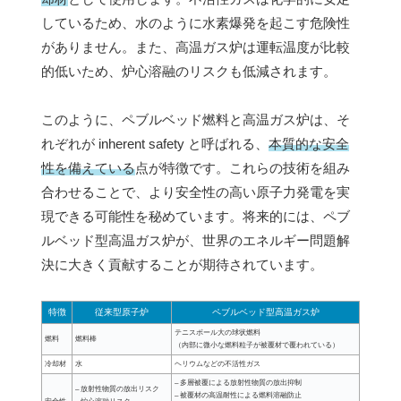
しているため、水のように水素爆発を起こす危険性
がありません。また、高温ガス炉は運転温度が比較
的低いため、炉心溶融のリスクも低減されます。
このように、ペブルベッド燃料と高温ガス炉は、そ
れぞれが inherent safety と呼ばれる、
本質的な安全
性を備えている
点が特徴です。これらの技術を組み
合わせることで、より安全性の高い原子力発電を実
現できる可能性を秘めています。将来的には、ペブ
ルベッド型高温ガス炉が、世界のエネルギー問題解
決に大きく貢献することが期待されています。
特徴
従来型原子炉
ペブルベッド型高温ガス炉
テニスボール大の球状燃料
燃料
燃料棒
（内部に微小な燃料粒子が被覆材で覆われている）
冷却材
水
ヘリウムなどの不活性ガス
– 多層被覆による放射性物質の放出抑制
– 放射性物質の放出リスク
– 被覆材の高温耐性による燃料溶融防止