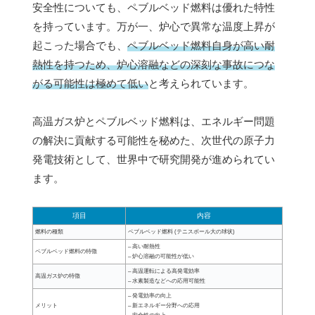
安全性についても、ペブルベッド燃料は優れた特性
を持っています。万が一、炉心で異常な温度上昇が
起こった場合でも、
ペブルベッド燃料自身が高い耐
熱性を持つため、炉心溶融などの深刻な事故につな
がる可能性は極めて低い
と考えられています。
高温ガス炉とペブルベッド燃料は、エネルギー問題
の解決に貢献する可能性を秘めた、次世代の原子力
発電技術として、世界中で研究開発が進められてい
ます。
項目
内容
燃料の種類
ペブルベッド燃料 (テニスボール大の球状)
– 高い耐熱性
ペブルベッド燃料の特徴
– 炉心溶融の可能性が低い
– 高温運転による高発電効率
高温ガス炉の特徴
– 水素製造などへの応用可能性
– 発電効率の向上
メリット
– 新エネルギー分野への応用