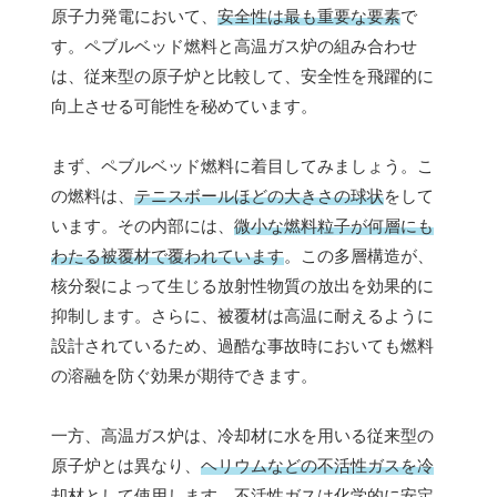
原子力発電において、
安全性は最も重要な要素
で
す。ペブルベッド燃料と高温ガス炉の組み合わせ
は、従来型の原子炉と比較して、安全性を飛躍的に
向上させる可能性を秘めています。
まず、ペブルベッド燃料に着目してみましょう。こ
の燃料は、
テニスボールほどの大きさの球状
をして
います。その内部には、
微小な燃料粒子が何層にも
わたる被覆材で覆われています
。この多層構造が、
核分裂によって生じる放射性物質の放出を効果的に
抑制します。さらに、被覆材は高温に耐えるように
設計されているため、過酷な事故時においても燃料
の溶融を防ぐ効果が期待できます。
一方、高温ガス炉は、冷却材に水を用いる従来型の
原子炉とは異なり、
ヘリウムなどの不活性ガスを冷
却材
として使用します。不活性ガスは化学的に安定