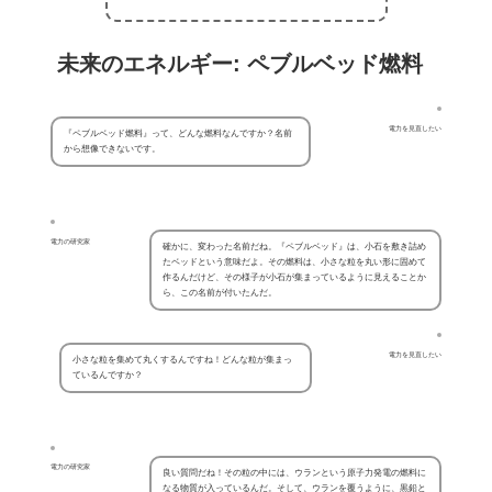
未来のエネルギー: ペブルベッド燃料
電力を見直したい
『ペブルベッド燃料』って、どんな燃料なんですか？名前
から想像できないです。
電力の研究家
確かに、変わった名前だね。『ペブルベッド』は、小石を敷き詰め
たベッドという意味だよ。その燃料は、小さな粒を丸い形に固めて
作るんだけど、その様子が小石が集まっているように見えることか
ら、この名前が付いたんだ。
電力を見直したい
小さな粒を集めて丸くするんですね！どんな粒が集まっ
ているんですか？
電力の研究家
良い質問だね！その粒の中には、ウランという原子力発電の燃料に
なる物質が入っているんだ。そして、ウランを覆うように、黒鉛と