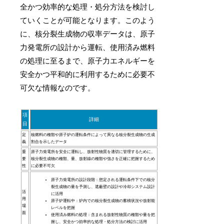
全かつ効率的な処理・処分方法を検討し
ていくことが可能となります。このよう
に、核分裂生成物の収率データは、原子
力発電所の設計から運転、使用済み燃料
の処理に至るまで、原子力エネルギーを
安全かつ平和的に利用するために必要不
可欠な情報なのです。
項
詳細
目
定
核燃料の種類や原子炉の運転条件によって異なる核分裂生成物の生成
義
割合を示したデータ
重
原子力発電所を安全に運転し、放射性物質を適切に管理するために、
要
核分裂生成物の種類、量、放射線の種類や強さを正確に把握するため
性
に必要不可欠
原子力発電所の設計段階：想定される運転条件下での核分
裂生成物の量を予測し、遮蔽壁の設計や冷却システム設計
活
に活用
用
原子炉運転中：炉内での核分裂生成物の蓄積状況や放射能
場
レベルを把握
面
使用済み燃料の処理：含まれる放射性物質の種類や量を把
握し、安全かつ効率的な処理・処分方法の検討に活用