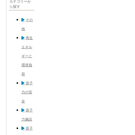
カテゴリーか
ら探す
その
他
再生
エネル
ギーと
環境負
荷
原子
力の安
全
原子
力施設
原子