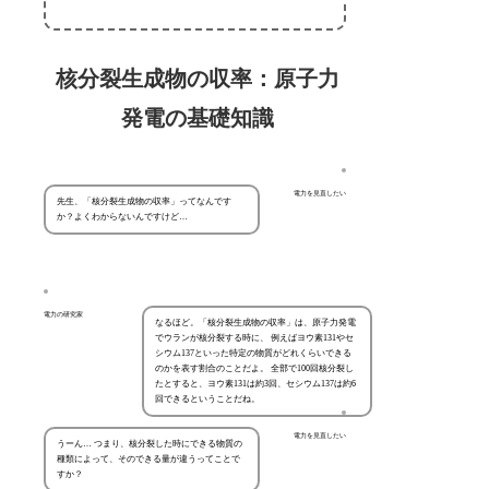
核分裂生成物の収率：原子力
発電の基礎知識
電力を見直したい
先生、「核分裂生成物の収率」ってなんです
か？よくわからないんですけど…
電力の研究家
なるほど。「核分裂生成物の収率」は、原子力発電
でウランが核分裂する時に、 例えばヨウ素131やセ
シウム137といった特定の物質がどれくらいできる
のかを表す割合のことだよ。 全部で100回核分裂し
たとすると、ヨウ素131は約3回、セシウム137は約6
回できるということだね。
電力を見直したい
うーん… つまり、核分裂した時にできる物質の
種類によって、そのできる量が違うってことで
すか？