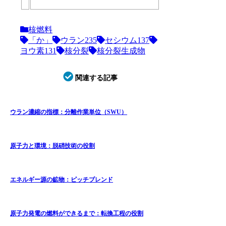
核燃料
「か」
ウラン235
セシウム137
ヨウ素131
核分裂
核分裂生成物
関連する記事
ウラン濃縮の指標：分離作業単位（SWU）
原子力と環境：脱硝技術の役割
エネルギー源の鉱物：ピッチブレンド
原子力発電の燃料ができるまで：転換工程の役割