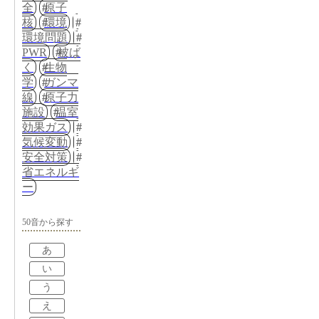
全
原子
核
環境
環境問題
PWR
被ば
く
生物
学
ガンマ
線
原子力
施設
温室
効果ガス
気候変動
安全対策
省エネルギ
ー
50音から探す
あ
い
う
え