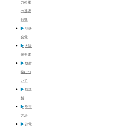
力発電
の基礎
知識
地熱
発電
太陽
光発電
放射
線につ
いて
核燃
料
発電
方法
節電