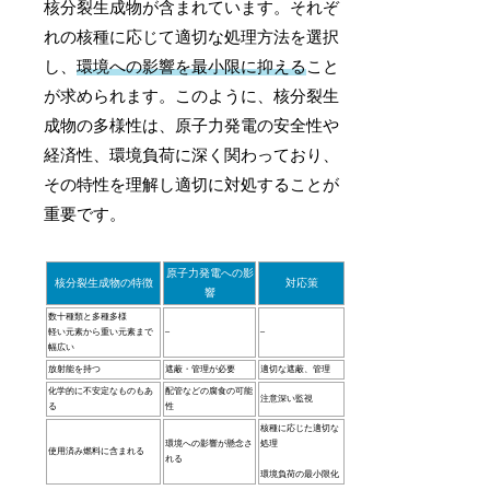
核分裂生成物が含まれています。それぞ
れの核種に応じて適切な処理方法を選択
し、
環境への影響を最小限に抑える
こと
が求められます。このように、核分裂生
成物の多様性は、原子力発電の安全性や
経済性、環境負荷に深く関わっており、
その特性を理解し適切に対処することが
重要です。
原子力発電への影
核分裂生成物の特徴
対応策
響
数十種類と多種多様
軽い元素から重い元素まで
–
–
幅広い
放射能を持つ
遮蔽・管理が必要
適切な遮蔽、管理
化学的に不安定なものもあ
配管などの腐食の可能
注意深い監視
る
性
核種に応じた適切な
環境への影響が懸念さ
処理
使用済み燃料に含まれる
れる
環境負荷の最小限化