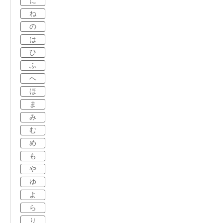
に
ね
の
は
ひ
ふ
へ
ほ
ま
み
む
め
も
や
ゆ
よ
ら
り