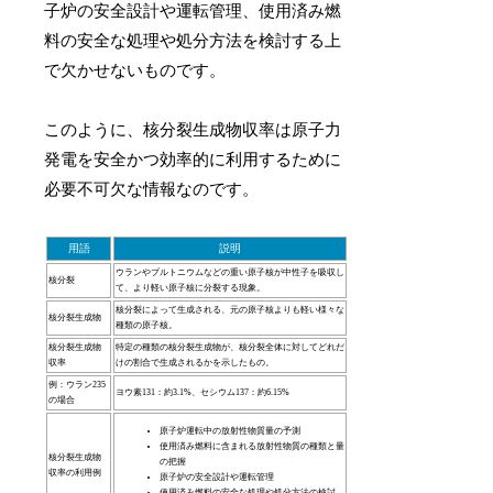
子炉の安全設計や運転管理、使用済み燃
料の安全な処理や処分方法を検討する上
で欠かせないものです。
このように、核分裂生成物収率は原子力
発電を安全かつ効率的に利用するために
必要不可欠な情報なのです。
用語
説明
ウランやプルトニウムなどの重い原子核が中性子を吸収し
核分裂
て、より軽い原子核に分裂する現象。
核分裂によって生成される、元の原子核よりも軽い様々な
核分裂生成物
種類の原子核。
核分裂生成物
特定の種類の核分裂生成物が、核分裂全体に対してどれだ
収率
けの割合で生成されるかを示したもの。
例：ウラン235
ヨウ素131：約3.1%、セシウム137：約6.15%
の場合
原子炉運転中の放射性物質量の予測
使用済み燃料に含まれる放射性物質の種類と量
核分裂生成物
の把握
収率の利用例
原子炉の安全設計や運転管理
使用済み燃料の安全な処理や処分方法の検討