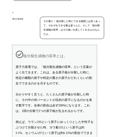
電力の研究家
その通り！ 核分裂した時にできる物質には色々あっ
て、それぞれできる量は違うんだ。そして「核分裂
生成物の収率」はその違いを表してくれるものなん
だよ。
核分裂生成物の収率とは。
原子力発電では、「核分裂生成物の収率」という言葉が
よく出てきます。これは、ある原子核が分裂した時に、
特定の種類の原子や特定の重さの原子がどれくらいの割
合でできるのかを示すものです。
分かりやすく言うと、たくさんの原子核が分裂した時
に、その中の何パーセントが目的の原子になるのかを表
す数字です。全体の割合は必ず200%になります。これ
は、1回の分裂で2つの原子核が生まれるからです。
例えば、ウラン235という原子にゆっくりとした中性子を
ぶつけて分裂させた時、ヨウ素131という原子は約
3.1%、セシウム137という原子は約6.15%の割合でできま