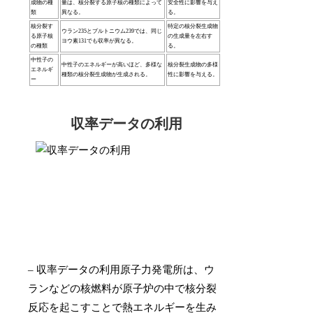
成物の種
量は、核分裂する原子核の種類によって
安全性に影響を与え
類
異なる。
る。
核分裂す
特定の核分裂生成物
ウラン235とプルトニウム239では、同じ
る原子核
の生成量を左右す
ヨウ素131でも収率が異なる。
の種類
る。
中性子の
中性子のエネルギーが高いほど、多様な
核分裂生成物の多様
エネルギ
種類の核分裂生成物が生成される。
性に影響を与える。
ー
収率データの利用
– 収率データの利用原子力発電所は、ウ
ランなどの核燃料が原子炉の中で核分裂
反応を起こすことで熱エネルギーを生み