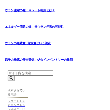
ウラン濃縮の鍵！キレート樹脂とは？
エネルギー問題の鍵、超ウラン元素の可能性
ウランの埋蔵量: 資源量という視点
原子力発電の安全確保：炉心インベントリーの役割
検索されてい
る用語
ショートトン
とロングトン
〜ややこしい