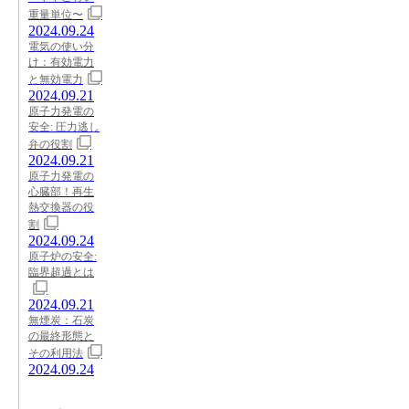
重量単位〜
2024.09.24
電気の使い分
け：有効電力
と無効電力
2024.09.21
原子力発電の
安全: 圧力逃し
弁の役割
2024.09.21
原子力発電の
心臓部！再生
熱交換器の役
割
2024.09.24
原子炉の安全:
臨界超過とは
2024.09.21
無煙炭：石炭
の最終形態と
その利用法
2024.09.24