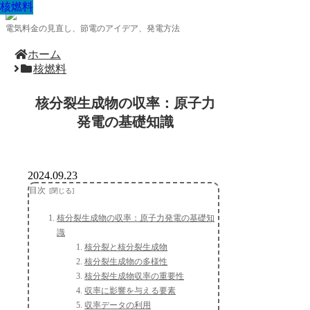
核燃料
核燃料
核燃料
核燃料
核燃料
核燃料
核燃料
核燃料
核燃料
電気料金の見直し、節電のアイデア、発電方法
ホーム
核燃料
核分裂生成物の収率：原子力
発電の基礎知識
2024.09.23
目次
核分裂生成物の収率：原子力発電の基礎知
識
核分裂と核分裂生成物
核分裂生成物の多様性
核分裂生成物収率の重要性
収率に影響を与える要素
収率データの利用