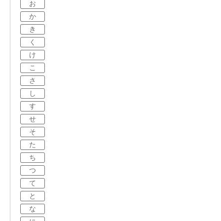
お
か
き
く
け
こ
さ
し
す
せ
そ
た
ち
つ
て
と
な