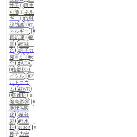
性子
再生
可能エネル
ギー
放射
線防護
エ
ネルギー
再処理
発
電
核融
合
原子力
発電所
安
全
IAEA
核燃料サ
イクル
プ
ルトニウ
ム
BWR
高速炉
健康影響
地球温暖
化
核分
裂
軽水
炉
ICRP
原子力安