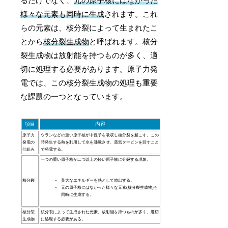
るだけでなく、
元の原子核にはなかった
様々な元素も同時に生成
されます。これ
らの元素は、核分裂によって生まれたこ
とから
核分裂生成物
と呼ばれます。核分
裂生成物は放射能を持つものが多く、適
切に処理する必要があります。原子力発
電では、この核分裂生成物の処理も重要
な課題の一つとなっています。
項目
内容
原子力
ウランなどの重い原子核が中性子を吸収し
核分裂
を起こす。この
発電の
時発生する熱を利用して水を沸騰させ、蒸気タービンを回すこと
仕組み
で発電する。
一つの重い原子核が二つ以上の軽い原子核に分裂する現象
。
核分裂
莫大なエネルギーを熱として放出する。
元の原子核にはなかった様々な元素(核分裂生成物)も
同時に生成する
。
核分裂
核分裂によって生成された元素
。放射能を持つものが多く、適切
生成物
に処理する必要がある。