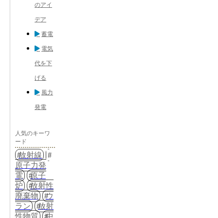
のアイ
デア
蓄電
電気
代を下
げる
風力
発電
人気のキーワ
ード
放射線
原子力発
電
原子
炉
放射性
廃棄物
ウ
ラン
放射
性物質
中