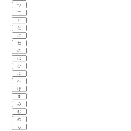
つ
て
と
な
に
ね
の
は
ひ
ふ
へ
ほ
ま
み
む
め
も