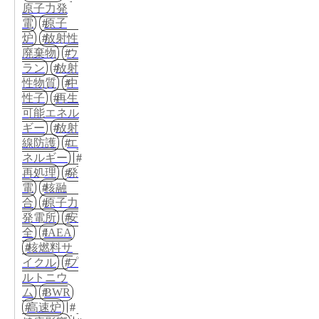
原子力発
電
原子
炉
放射性
廃棄物
ウ
ラン
放射
性物質
中
性子
再生
可能エネル
ギー
放射
線防護
エ
ネルギー
再処理
発
電
核融
合
原子力
発電所
安
全
IAEA
核燃料サ
イクル
プ
ルトニウ
ム
BWR
高速炉