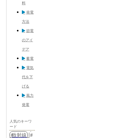
料
発電
方法
節電
のアイ
デア
蓄電
電気
代を下
げる
風力
発電
人気のキーワ
ード
放射線