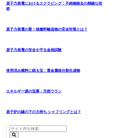
原子力発電におけるスクラビング：不純物除去の精緻な技
術
原子力発電の要！核燃料輸送物の安全対策とは？
原子力発電の安全を守る金相試験
使用済み燃料に眠る宝：貴金属核分裂生成物
エネルギー源の宝庫：天然ウラン
原子炉の縁の下の力持ち シャフリングとは？