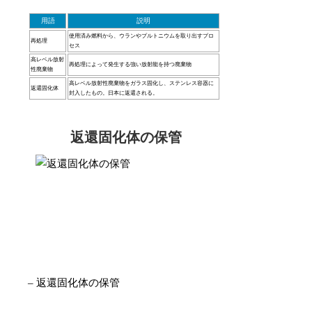
用語
説明
使用済み燃料から、ウランやプルトニウムを取り出すプロ
再処理
セス
高レベル放射
再処理によって発生する強い放射能を持つ廃棄物
性廃棄物
高レベル放射性廃棄物をガラス固化し、ステンレス容器に
返還固化体
封入したもの。日本に返還される。
返還固化体の保管
– 返還固化体の保管