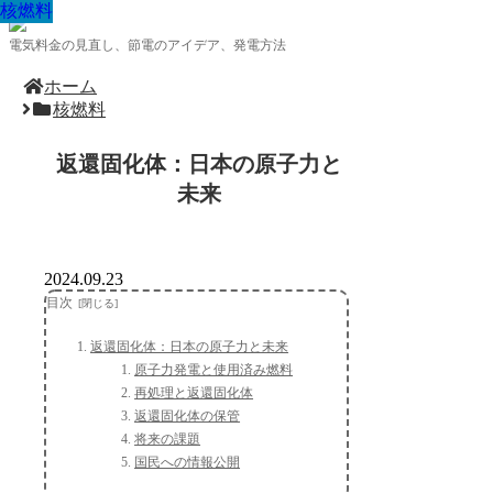
核燃料
核燃料
核燃料
核燃料
核燃料
核燃料
核燃料
核燃料
核燃料
電気料金の見直し、節電のアイデア、発電方法
ホーム
核燃料
返還固化体：日本の原子力と
未来
2024.09.23
目次
返還固化体：日本の原子力と未来
原子力発電と使用済み燃料
再処理と返還固化体
返還固化体の保管
将来の課題
国民への情報公開