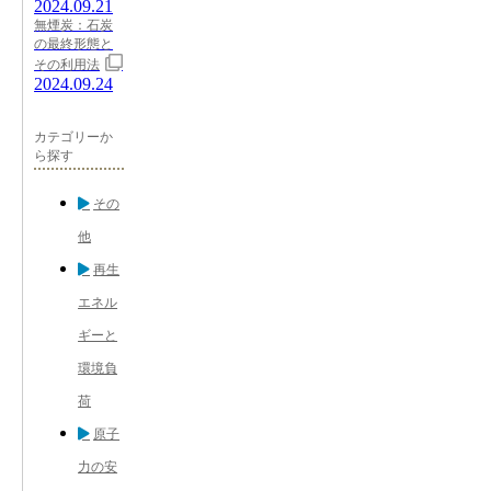
2024.09.21
無煙炭：石炭
の最終形態と
その利用法
2024.09.24
カテゴリーか
ら探す
その
他
再生
エネル
ギーと
環境負
荷
原子
力の安