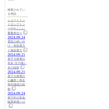
検索されてい
る用語
ショートトン
とロングトン
〜ややこしい
重量単位〜
2024.09.24
電気の使い分
け：有効電力
と無効電力
2024.09.21
原子力発電の
安全: 圧力逃し
弁の役割
2024.09.21
原子力発電の
心臓部！再生
熱交換器の役
割
2024.09.24
原子炉の安全:
臨界超過とは