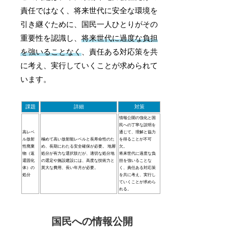
責任ではなく、将来世代に安全な環境を
引き継ぐために、国民一人ひとりがその
重要性を認識し、
将来世代に過度な負担
を強いることなく
、責任ある対応策を共
に考え、実行していくことが求められて
います。
課題
詳細
対策
情報公開の強化と国
民への丁寧な説明を
高レベ
通じて、理解と協力
ル放射
極めて高い放射能レベルと長寿命性のた
を得ることが不可
性廃棄
め、長期にわたる安全確保が必要。 地層
欠。
物（返
処分が有力な選択肢だが、適切な処分地
将来世代に過度な負
還固化
の選定や施設建設には、高度な技術力と
担を強いることな
体）の
莫大な費用、長い年月が必要。
く、責任ある対応策
処分
を共に考え、実行し
ていくことが求めら
れる。
国民への情報公開