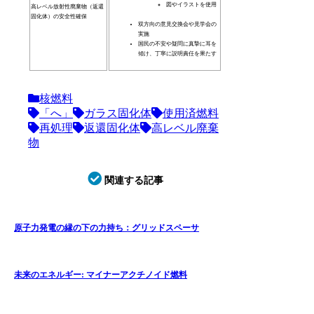
図やイラストを使用
高レベル放射性廃棄物（返還
固化体）の安全性確保
双方向の意見交換会や見学会の
実施
国民の不安や疑問に真摯に耳を
傾け、丁寧に説明責任を果たす
核燃料
「へ」
ガラス固化体
使用済燃料
再処理
返還固化体
高レベル廃棄
物
関連する記事
原子力発電の縁の下の力持ち：グリッドスペーサ
未来のエネルギー: マイナーアクチノイド燃料