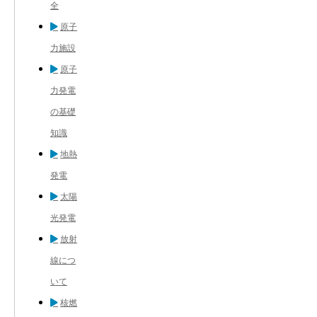
全
原子
力施設
原子
力発電
の基礎
知識
地熱
発電
太陽
光発電
放射
線につ
いて
核燃