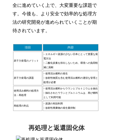
全に進めていく上で、大変重要な課題で
す。今後も、より安全で効率的な処理方
法の研究開発が進められていくことが期
待されています。
項目
内容
– エネルギー資源の少ない日本にとって貴重な発
電方法
原子力発電のメリット
– 二酸化炭素を排出しないため、環境への負荷軽
減に貢献
– 使用済み燃料の発生
原子力発電の課題
– 放射性物質を含む使用済み燃料の適切な管理と
処理が必要
– 使用済み燃料からウランとプルトニウムを抽出
使用済み燃料の処理方
– 抽出されたウランとプルトニウムは、再び燃料
法：再処理
として利用可能
– 資源の有効利用
再処理の利点
– 放射性廃棄物の発生量抑制
再処理と返還固化体