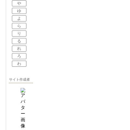
や
ゆ
よ
ら
り
る
れ
ろ
わ
サイト作成者