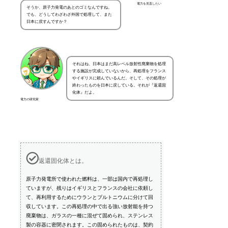
電力を見直したい
そうか、原子力発電のあとのゴミなんですね。
でも、どうしてわざわざ外国で処理して、また
日本に戻すんですか？
それはね、日本はまだ高レベル放射性廃棄物を処理
する施設が完成していないから、再処理をフランス
やイギリスに頼んでいるんだ。そして、その処理が
終わったものを日本に戻している。それが『返還固
化体』だよ。
電力の研究家
返還固化体とは。
原子力発電所で使われた燃料は、一部は国内で再処理し
ていますが、残りはイギリスとフランスの会社に依頼し
て、再利用するためにウランとプルトニウムに分けて回
収しています。この再処理の中で出る強い放射能を持つ
廃棄物は、ガラスの一種に混ぜて固められ、ステンレス
製の容器に密閉されます。この固められたものは、契約