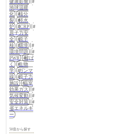
健康影響
地球温暖
化
核分
裂
軽水
炉
ICRP
原子力安
全
原子
核
環境
環境問題
PWR
被ば
く
生物
学
ガンマ
線
原子力
施設
温室
効果ガス
気候変動
安全対策
省エネルギ
ー
50音から探す