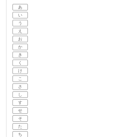
あ
い
う
え
お
か
き
く
け
こ
さ
し
す
せ
そ
た
ち