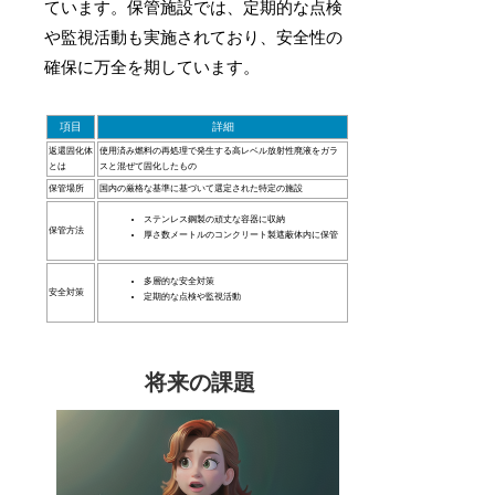
ています。保管施設では、定期的な点検
や監視活動も実施されており、安全性の
確保に万全を期しています。
項目
詳細
返還固化体
使用済み燃料の再処理で発生する高レベル放射性廃液をガラ
とは
スと混ぜて固化したもの
保管場所
国内の厳格な基準に基づいて選定された特定の施設
ステンレス鋼製の頑丈な容器に収納
保管方法
厚さ数メートルのコンクリート製遮蔽体内に保管
多層的な安全対策
安全対策
定期的な点検や監視活動
将来の課題