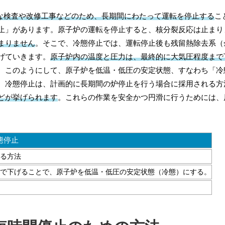
な検査や改修工事などのため、長期間にわたって運転を停止する
こ
止」があります。原子炉の運転を停止すると、核分裂反応は止まり
まりません
。そこで、冷態停止では、運転停止後も残留熱除去系（
げていきます。
原子炉内の温度と圧力は、最終的に大気圧程度まで
。このようにして、原子炉を低温・低圧の安定状態、すなわち「冷
。冷態停止は、計画的に長期間の炉停止を行う場合に採用される方
どが挙げられます
。これらの作業を安全かつ円滑に行うためには、
態停止
る方法
で下げる
ことで、原子炉を低温・低圧の安定状態（冷態）にする。