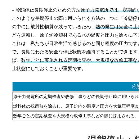
– 冷態停止長期停止のための方法
原子力発電所では、定期的
このような長期停止の際に用いられる方法の一つに「冷態停
の中には放射性物質が残っているため、
熱の発生は完全に止
どを運転し、原子炉冷却材である水の温度と圧力を徐々に下
これは、私たちが日常生活で感じるのと同じ程度の圧力です
で、長期にわたる安全な停止状態を維持することができます
ば、
数年ごとに実施される定期検査や、大規模な改修工事な
止状態にしておくことが重要です。
冷
原子力発電所の
定期検査や改修工事
などの長期停止時に用いられ
燃料体の残留熱を除去し、原子炉内の
温度と圧力を大気圧程度ま
数年ごとの定期検査や大規模な改修工事
などの際に採用される。