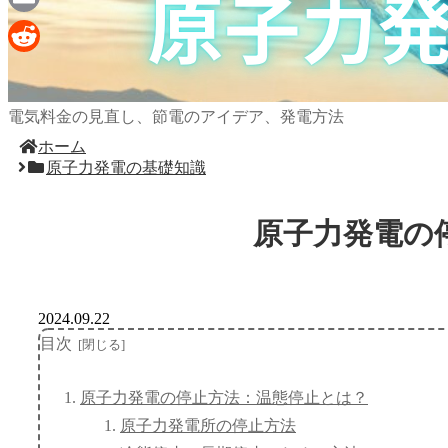
Email
Reddit
電気料金の見直し、節電のアイデア、発電方法
ホーム
原子力発電の基礎知識
原子力発電の
2024.09.22
目次
原子力発電の停止方法：温態停止とは？
原子力発電所の停止方法