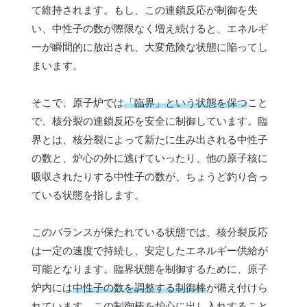
て維持されます。もし、この連鎖反応が制御を失
い、中性子の数が際限なく増え続けると、エネルギ
ーが瞬間的に放出され、大変危険な状態に陥ってし
まいます。
そこで、原子炉では
「臨界」という状態を保つ
こと
で、核分裂の連鎖反応を安全に制御しています。臨
界とは、核分裂によって新たに生み出される中性子
の数と、炉心の外に逃げていったり、他の原子核に
吸収されたりする中性子の数が、ちょうど釣り合っ
ている状態を指します。
このバランスが保たれている状態では、核分裂反応
は一定の速度で持続し、安定したエネルギー供給が
可能となります。臨界状態を制御するために、原子
炉内には
中性子の数を調整する制御棒
が備え付けら
れています。この制御棒を炉心に出し入れすること