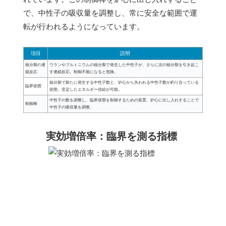
で、中性子の吸収量を調整し、常に安全な範囲で運
転が行われるようになっています。
項目
説明
核分裂の連
ウランやプルトニウムの核分裂で発生した中性子が、さらに次の核分裂を引き起こ
鎖反応
す連鎖反応。制御不能になると危険。
核分裂で新たに発生する中性子数と、炉心から失われる中性子数が釣り合っている
臨界状態
状態。安定したエネルギー供給が可能。
中性子の数を調整し、臨界状態を制御するための装置。炉心に出し入れすることで
制御棒
中性子の吸収量を調整。
実効増倍率：臨界を測る指標