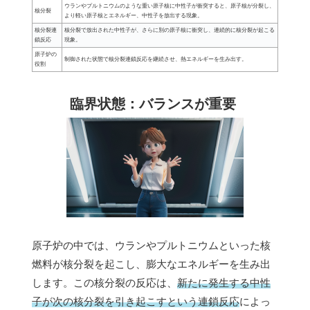
ウランやプルトニウムのような重い原子核に中性子が衝突すると、原子核が分裂し、
核分裂
より軽い原子核とエネルギー、中性子を放出する現象。
核分裂連
核分裂で放出された中性子が、さらに別の原子核に衝突し、連続的に核分裂が起こる
鎖反応
現象。
原子炉の
制御された状態で核分裂連鎖反応を継続させ、熱エネルギーを生み出す。
役割
臨界状態：バランスが重要
原子炉の中では、ウランやプルトニウムといった核
燃料が核分裂を起こし、膨大なエネルギーを生み出
します。この核分裂の反応は、
新たに発生する中性
子が次の核分裂を引き起こすという連鎖反応
によっ