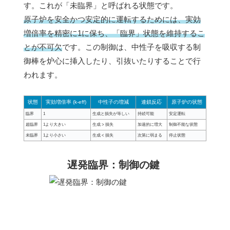
す。これが「未臨界」と呼ばれる状態です。
原子炉を安全かつ安定的に運転するためには、実効
増倍率を精密に1に保ち、「臨界」状態を維持するこ
とが不可欠
です。この制御は、中性子を吸収する制
御棒を炉心に挿入したり、引抜いたりすることで行
われます。
状態
実効増倍率 (k-eff)
中性子の増減
連鎖反応
原子炉の状態
臨界
1
生成と損失が等しい
持続可能
安定運転
超臨界
1より大きい
生成 > 損失
加速的に増大
制御不能な状態
未臨界
1より小さい
生成 < 損失
次第に弱まる
停止状態
遅発臨界：制御の鍵