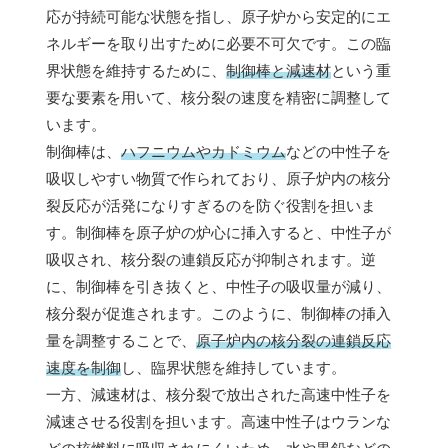
応が持続可能な状態を指し、原子炉から安定的にエ
ネルギーを取り出すために必要不可欠です。この臨
界状態を維持するために、
制御棒と減速材
という重
要な要素を用いて、核分裂の速度を精密に調整して
います。
制御棒は、
ハフニウムやカドミウム
などの中性子を
吸収しやすい物質で作られており、原子炉内の核分
裂反応が活発になりすぎるのを防ぐ役割を担いま
す。制御棒を原子炉の炉心に挿入すると、中性子が
吸収され、核分裂の連鎖反応が抑制されます。逆
に、制御棒を引き抜くと、中性子の吸収量が減り、
核分裂が促進されます。このように、制御棒の挿入
量を調整することで、
原子炉内の核分裂の連鎖反応
速度を制御
し、臨界状態を維持しています。
一方、減速材は、核分裂で放出された高速中性子を
減速させる役割を担います。高速中性子はウランな