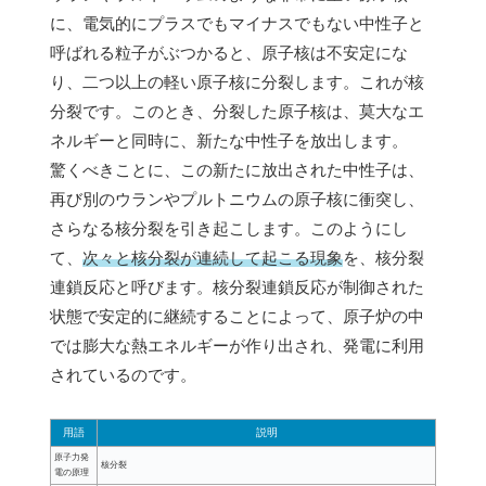
に、電気的にプラスでもマイナスでもない中性子と
呼ばれる粒子がぶつかると、原子核は不安定にな
り、二つ以上の軽い原子核に分裂します。これが核
分裂です。このとき、分裂した原子核は、莫大なエ
ネルギーと同時に、新たな中性子を放出します。
驚くべきことに、この新たに放出された中性子は、
再び別のウランやプルトニウムの原子核に衝突し、
さらなる核分裂を引き起こします。このようにし
て、
次々と核分裂が連続して起こる現象
を、核分裂
連鎖反応と呼びます。核分裂連鎖反応が制御された
状態で安定的に継続することによって、原子炉の中
では膨大な熱エネルギーが作り出され、発電に利用
されているのです。
用語
説明
原子力発
核分裂
電の原理