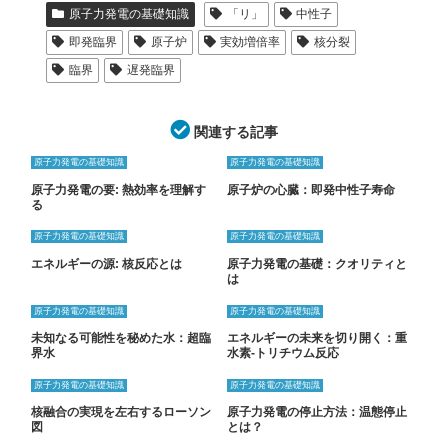
原子力発電の基礎知識
「リ」
中性子
即発臨界
原子炉
実効増倍率
核分裂
臨界
遅発臨界
関連する記事
原子力発電の基礎知識
原子力発電の基礎知識
原子力発電の要: 熱効率を理解す
原子炉の心臓：即発中性子寿命
る
原子力発電の基礎知識
原子力発電の基礎知識
エネルギーの源: 核反応とは
原子力発電の基礎：クオリティと
は
原子力発電の基礎知識
原子力発電の基礎知識
未知なる可能性を秘めた水：超臨
エネルギーの未来を切り開く：重
界水
水素-トリチウム反応
原子力発電の基礎知識
原子力発電の基礎知識
核融合の実現を左右するローソン
原子力発電の停止方法：温態停止
図
とは？