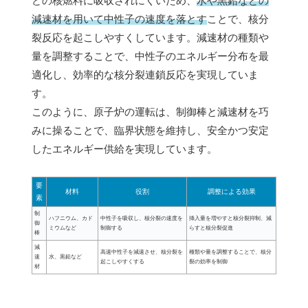
どの核燃料に吸収されにくいため、
水や黒鉛などの
減速材を用いて中性子の速度を落とす
ことで、核分
裂反応を起こしやすくしています。減速材の種類や
量を調整することで、中性子のエネルギー分布を最
適化し、効率的な核分裂連鎖反応を実現していま
す。
このように、原子炉の運転は、制御棒と減速材を巧
みに操ることで、臨界状態を維持し、安全かつ安定
したエネルギー供給を実現しています。
要
材料
役割
調整による効果
素
制
ハフニウム、カド
中性子を吸収し、核分裂の速度を
挿入量を増やすと核分裂抑制、減
御
ミウムなど
制御する
らすと核分裂促進
棒
減
高速中性子を減速させ、核分裂を
種類や量を調整することで、核分
速
水、黒鉛など
起こしやすくする
裂の効率を制御
材