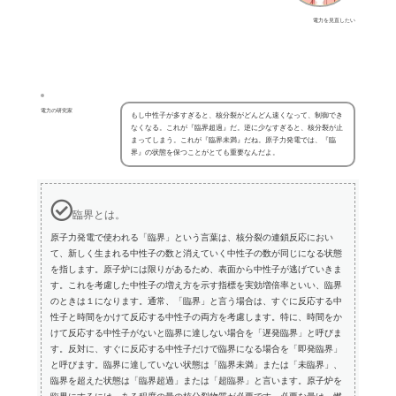
電力を見直したい
電力の研究家
もし中性子が多すぎると、核分裂がどんどん速くなって、制御でき
なくなる。これが『臨界超過』だ。逆に少なすぎると、核分裂が止
まってしまう。これが『臨界未満』だね。原子力発電では、『臨
界』の状態を保つことがとても重要なんだよ。
臨界とは。
原子力発電で使われる「臨界」という言葉は、核分裂の連鎖反応におい
て、新しく生まれる中性子の数と消えていく中性子の数が同じになる状態
を指します。原子炉には限りがあるため、表面から中性子が逃げていきま
す。これを考慮した中性子の増え方を示す指標を実効増倍率といい、臨界
のときは１になります。通常、「臨界」と言う場合は、すぐに反応する中
性子と時間をかけて反応する中性子の両方を考慮します。特に、時間をか
けて反応する中性子がないと臨界に達しない場合を「遅発臨界」と呼びま
す。反対に、すぐに反応する中性子だけで臨界になる場合を「即発臨界」
と呼びます。臨界に達していない状態は「臨界未満」または「未臨界」、
臨界を超えた状態は「臨界超過」または「超臨界」と言います。原子炉を