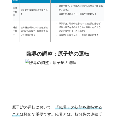
即発中性子だけで臨界に達する状態を「即発臨
即発
界」と呼ぶ
核分裂とほぼ同時に放出され
中性
る
出力が急激に上昇し、制御が困難になる
子
原子炉は、即発中性子だけでは臨界に達せず、
遅発中性子を含めてようやく臨界となるように
遅発
核分裂生成物の一部が放射性
設計されている（遅発臨界）
中性
崩壊する過程で、時間差をお
子
いて放出される
出力変化を緩やかにし、制御を容易にする
臨界の調整：原子炉の運転
原子炉の運転において、
「臨界」の状態を維持する
こと
は極めて重要です。臨界とは、核分裂の連鎖反