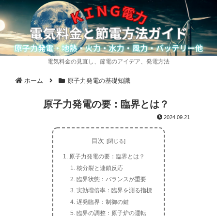
電気料金の見直し、節電のアイデア、発電方法
ホーム
原子力発電の基礎知識
原子力発電の要：臨界とは？
2024.09.21
目次
原子力発電の要：臨界とは？
核分裂と連鎖反応
臨界状態：バランスが重要
実効増倍率：臨界を測る指標
遅発臨界：制御の鍵
臨界の調整：原子炉の運転