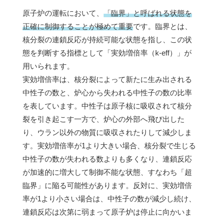
原子炉の運転において、
「臨界」と呼ばれる状態を
正確に制御することが極めて重要
です。臨界とは、
核分裂の連鎖反応が持続可能な状態を指し、この状
態を判断する指標として「実効増倍率（k-eff）」が
用いられます。
実効増倍率は、核分裂によって新たに生み出される
中性子の数と、炉心から失われる中性子の数の比率
を表しています。中性子は原子核に吸収されて核分
裂を引き起こす一方で、炉心の外部へ飛び出した
り、ウラン以外の物質に吸収されたりして減少しま
す。実効増倍率が1より大きい場合、核分裂で生じる
中性子の数が失われる数よりも多くなり、連鎖反応
が加速的に増大して制御不能な状態、すなわち「超
臨界」に陥る可能性があります。反対に、実効増倍
率が1より小さい場合は、中性子の数が減少し続け、
連鎖反応は次第に弱まって原子炉は停止に向かいま