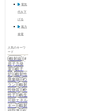
電気
代を下
げる
風力
発電
人気のキーワ
ード
放射線
原子力発
電
原子
炉
放射性
廃棄物
ウ
ラン
放射
性物質
中
性子
再生
可能エネル
ギー
放射
線防護
エ