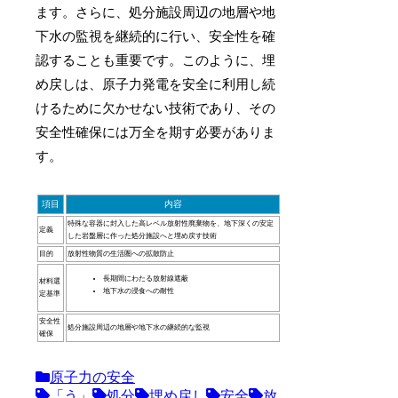
ます。さらに、処分施設周辺の地層や地
下水の監視を継続的に行い、安全性を確
認することも重要です。このように、埋
め戻しは、原子力発電を安全に利用し続
けるために欠かせない技術であり、その
安全性確保には万全を期す必要がありま
す。
項目
内容
特殊な容器に封入した高レベル放射性廃棄物を、地下深くの安定
定義
した岩盤層に作った処分施設へと埋め戻す技術
目的
放射性物質の生活圏への拡散防止
長期間にわたる放射線遮蔽
材料選
地下水の浸食への耐性
定基準
安全性
処分施設周辺の地層や地下水の継続的な監視
確保
原子力の安全
「う」
処分
埋め戻し
安全
放