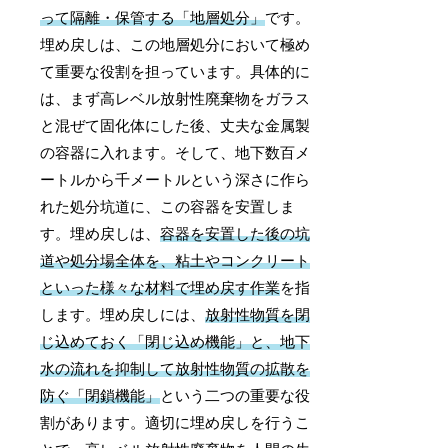
って隔離・保管する「地層処分」
です。
埋め戻しは、この地層処分において極め
て重要な役割を担っています。具体的に
は、まず高レベル放射性廃棄物をガラス
と混ぜて固化体にした後、丈夫な金属製
の容器に入れます。そして、地下数百メ
ートルから千メートルという深さに作ら
れた処分坑道に、この容器を安置しま
す。埋め戻しは、
容器を安置した後の坑
道や処分場全体を、粘土やコンクリート
といった様々な材料で埋め戻す作業
を指
します。埋め戻しには、
放射性物質を閉
じ込めておく「閉じ込め機能」と、地下
水の流れを抑制して放射性物質の拡散を
防ぐ「閉鎖機能」
という二つの重要な役
割があります。適切に埋め戻しを行うこ