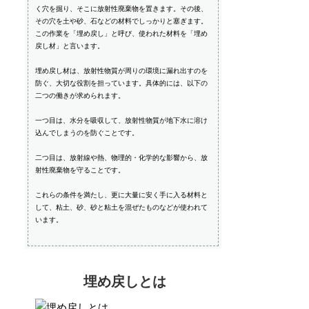
く穴を掘り、そこに放射性廃棄物を置きます。その後、
その穴を土や砂、石などの材料でしっかりと塞ぎます。
この作業を「埋め戻し」と呼び、使われた材料を「埋め
戻し材」と言います。
埋め戻し材は、放射性物質が周りの環境に漏れ出すのを
防ぐ、大切な役割を担っています。具体的には、以下の
二つの働きが求められます。
一つ目は、水分を吸収して、放射性物質が地下水に溶け
込んでしまうのを防ぐことです。
二つ目は、放射線や熱、物理的・化学的な影響から、放
射性廃棄物を守ることです。
これらの条件を満たし、更に大量に安く手に入る材料と
して、粘土、砂、砂と粘土を混ぜたものなどが使われて
います。
埋め戻しとは