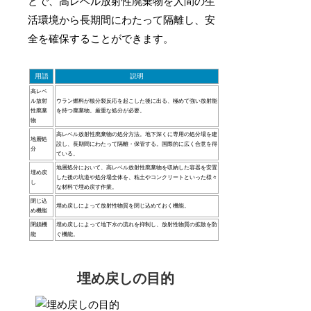
とで、高レベル放射性廃棄物を人間の生
活環境から長期間にわたって隔離し、安
全を確保することができます。
用語
説明
高レベ
ル放射
ウラン燃料が核分裂反応を起こした後に出る、極めて強い放射能
性廃棄
を持つ廃棄物。厳重な処分が必要。
物
高レベル放射性廃棄物の処分方法。地下深くに専用の処分場を建
地層処
設し、長期間にわたって隔離・保管する。国際的に広く合意を得
分
ている。
地層処分において、高レベル放射性廃棄物を収納した容器を安置
埋め戻
した後の坑道や処分場全体を、粘土やコンクリートといった様々
し
な材料で埋め戻す作業。
閉じ込
埋め戻しによって放射性物質を閉じ込めておく機能。
め機能
閉鎖機
埋め戻しによって地下水の流れを抑制し、放射性物質の拡散を防
能
ぐ機能。
埋め戻しの目的