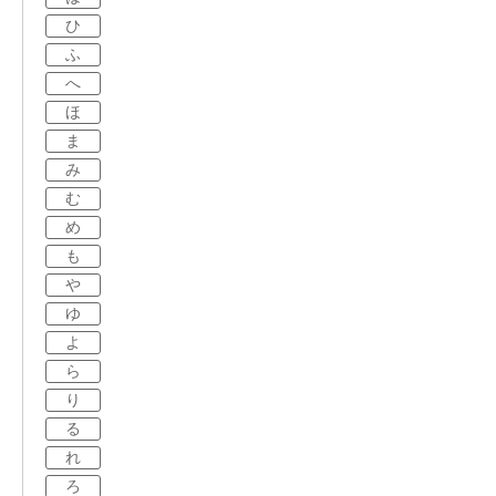
ひ
ふ
へ
ほ
ま
み
む
め
も
や
ゆ
よ
ら
り
る
れ
ろ