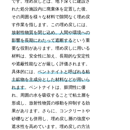
です。埋め戻しとは、地下深くに建設さ
れた処分施設内に廃棄体を定置した後、
その周囲を様々な材料で隙間なく埋め戻
す作業を指します。この埋め戻しには、
放射性物質を閉じ込め、人間や環境への
影響を長期にわたって遮断する
という重
要な役割があります。埋め戻しに用いる
材料は、安全性に加え、長期的な安定性
や遮蔽性能などが厳しく評価されます。
具体的には、
ベントナイトと呼ばれる粘
土鉱物を主成分とした材料などが用いら
れます
。ベントナイトは、膨潤性に優
れ、周囲の水を吸収することで粘土層を
形成し、放射性物質の移動を抑制する効
果があります。さらに、コンクリートや
砂礫なども併用し、埋め戻し層の強度や
遮水性を高めています。埋め戻しの方法