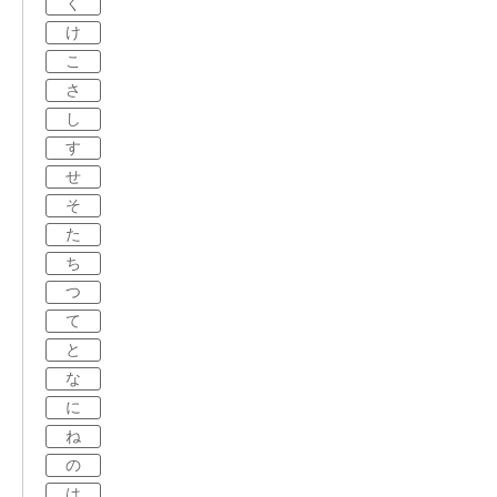
く
け
こ
さ
し
す
せ
そ
た
ち
つ
て
と
な
に
ね
の
は