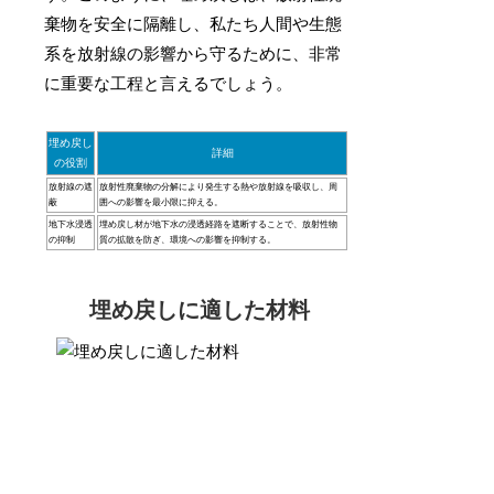
棄物を安全に隔離し、私たち人間や生態
系を放射線の影響から守るために、非常
に重要な工程と言えるでしょう。
埋め戻し
詳細
の役割
放射線の遮
放射性廃棄物の分解により発生する熱や放射線を吸収し、周
蔽
囲への影響を最小限に抑える。
地下水浸透
埋め戻し材が地下水の浸透経路を遮断することで、放射性物
の抑制
質の拡散を防ぎ、環境への影響を抑制する。
埋め戻しに適した材料