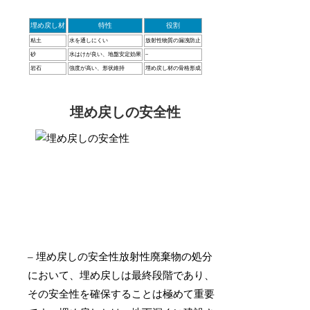
埋め戻し材
特性
役割
粘土
水を通しにくい
放射性物質の漏洩防止
砂
水はけが良い、地盤安定効果
–
岩石
強度が高い、形状維持
埋め戻し材の骨格形成
埋め戻しの安全性
– 埋め戻しの安全性放射性廃棄物の処分
において、埋め戻しは最終段階であり、
その安全性を確保することは極めて重要