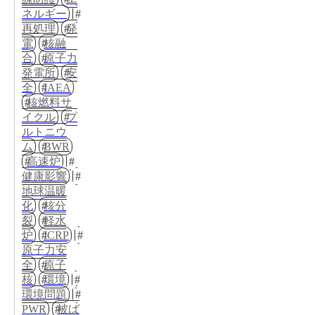
ネルギー
再処理
発
電
核融
合
原子力
発電所
安
全
IAEA
核燃料サ
イクル
プ
ルトニウ
ム
BWR
高速炉
健康影響
地球温暖
化
核分
裂
軽水
炉
ICRP
原子力安
全
原子
核
環境
環境問題
PWR
被ば