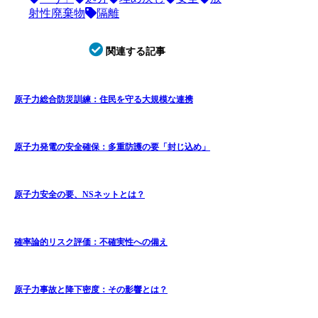
射性廃棄物
隔離
関連する記事
原子力総合防災訓練：住民を守る大規模な連携
原子力発電の安全確保：多重防護の要「封じ込め」
原子力安全の要、NSネットとは？
確率論的リスク評価：不確実性への備え
原子力事故と降下密度：その影響とは？