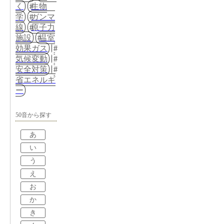
く
生物
学
ガンマ
線
原子力
施設
温室
効果ガス
気候変動
安全対策
省エネルギ
ー
50音から探す
あ
い
う
え
お
か
き