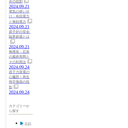
弁の役割
2024.09.21
電気の使い分
け：有効電力
と無効電力
2024.09.21
原子炉の安全:
臨界超過とは
2024.09.21
無煙炭：石炭
の最終形態と
その利用法
2024.09.24
原子力発電の
心臓部！再生
熱交換器の役
割
2024.09.24
カテゴリーか
ら探す
その