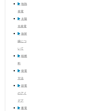
地熱
発電
太陽
光発電
放射
線につ
いて
核燃
料
発電
方法
節電
のアイ
デア
蓄電