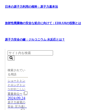
日本の原子力利用の根幹：原子力基本法
放射性廃棄物の安全な処分に向けて：EDRAMの役割とは
原子力安全の鍵：ジルコニウム-水反応とは？
検索されてい
る用語
ショートトン
とロングトン
〜ややこしい
重量単位〜
2024.09.24
原子力発電の
安全: 圧力逃し