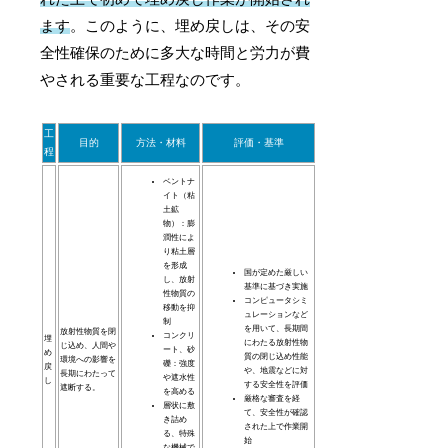
ます
。このように、埋め戻しは、その安
全性確保のために多大な時間と労力が費
やされる重要な工程なのです。
工
目的
方法・材料
評価・基準
程
ベントナ
イト（粘
土鉱
物）：膨
潤性によ
り粘土層
を形成
国が定めた厳しい
し、放射
基準に基づき実施
性物質の
コンピュータシミ
移動を抑
ュレーションなど
制
を用いて、長期間
放射性物質を閉
コンクリ
埋
にわたる放射性物
じ込め、人間や
ート、砂
め
質の閉じ込め性能
環境への影響を
礫：強度
戻
や、地震などに対
長期にわたって
や遮水性
し
する安全性を評価
遮断する。
を高める
厳格な審査を経
層状に敷
て、安全性が確認
き詰め
された上で作業開
る、特殊
始
な機械で