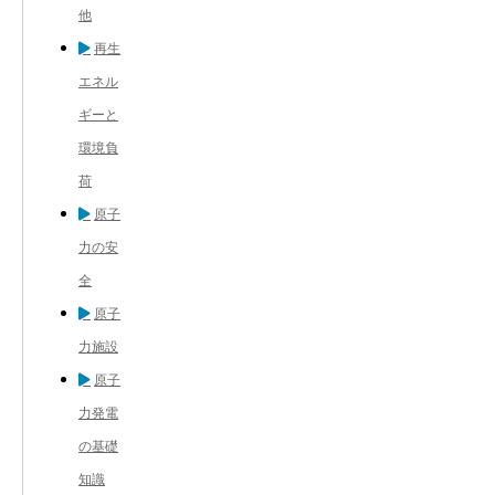
他
再生
エネル
ギーと
環境負
荷
原子
力の安
全
原子
力施設
原子
力発電
の基礎
知識