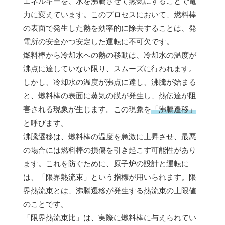
エネルギーを、水を沸騰させて蒸気にすることで電
力に変えています。このプロセスにおいて、燃料棒
の表面で発生した熱を効率的に除去することは、発
電所の安全かつ安定した運転に不可欠です。
燃料棒から冷却水への熱の移動は、冷却水の温度が
沸点に達していない限り、スムーズに行われます。
しかし、冷却水の温度が沸点に達し、沸騰が始まる
と、燃料棒の表面に蒸気の膜が発生し、熱伝達が阻
害される現象が生じます。この現象を
「沸騰遷移」
と呼びます。
沸騰遷移は、燃料棒の温度を急激に上昇させ、最悪
の場合には燃料棒の損傷を引き起こす可能性があり
ます。これを防ぐために、原子炉の設計と運転に
は、「限界熱流束」という指標が用いられます。限
界熱流束とは、沸騰遷移が発生する熱流束の上限値
のことです。
「限界熱流束比」は、実際に燃料棒に与えられてい