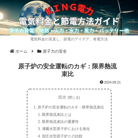
電気料金の見直し、節電のアイデア、発電方法
ホーム
原子力の安全
原子炉の安全運転のカギ：限界熱流
束比
2024.09.21
目次
原子炉の安全運転のカギ：限界熱流束比
限界熱流束比とは
限界熱流束比の重要性
沸騰水型原子炉における進化
加圧水型原子炉との比較