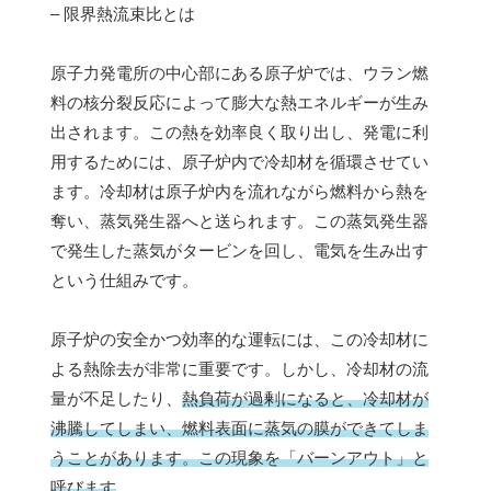
– 限界熱流束比とは
原子力発電所の中心部にある原子炉では、ウラン燃
料の核分裂反応によって膨大な熱エネルギーが生み
出されます。この熱を効率良く取り出し、発電に利
用するためには、原子炉内で冷却材を循環させてい
ます。冷却材は原子炉内を流れながら燃料から熱を
奪い、蒸気発生器へと送られます。この蒸気発生器
で発生した蒸気がタービンを回し、電気を生み出す
という仕組みです。
原子炉の安全かつ効率的な運転には、この冷却材に
よる熱除去が非常に重要です。しかし、冷却材の流
量が不足したり、
熱負荷が過剰になると、冷却材が
沸騰してしまい、燃料表面に蒸気の膜ができてしま
うことがあります。この現象を「バーンアウト」と
呼びます
。