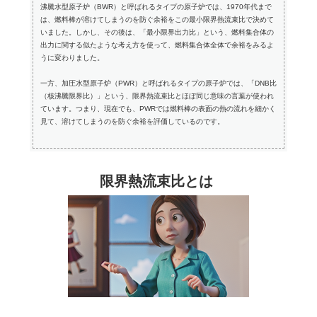
沸騰水型原子炉（BWR）と呼ばれるタイプの原子炉では、1970年代まで
は、燃料棒が溶けてしまうのを防ぐ余裕をこの最小限界熱流束比で決めて
いました。しかし、その後は、「最小限界出力比」という、燃料集合体の
出力に関する似たような考え方を使って、燃料集合体全体で余裕をみるよ
うに変わりました。
一方、加圧水型原子炉（PWR）と呼ばれるタイプの原子炉では、「DNB比
（核沸騰限界比）」という、限界熱流束比とほぼ同じ意味の言葉が使われ
ています。つまり、現在でも、PWRでは燃料棒の表面の熱の流れを細かく
見て、溶けてしまうのを防ぐ余裕を評価しているのです。
限界熱流束比とは