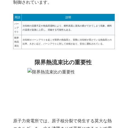
制御されています。
用語
説明
バー
冷却材の流量不足や熱負荷過剰により、燃料表面に蒸気の膜ができてしまう現象。燃料
ンア
の温度が急激に上昇し、溶融する可能性もある。
ウト
限界
冷却材がバーンアウトを起こす限界の熱負荷と、実際に冷却材が受けている熱負荷との
熱流
比率。大きいほど、バーンアウトに対して余裕があり、安全に運転されている。
束比
限界熱流束比の重要性
原子力発電所では、原子核分裂で発生する莫大な熱