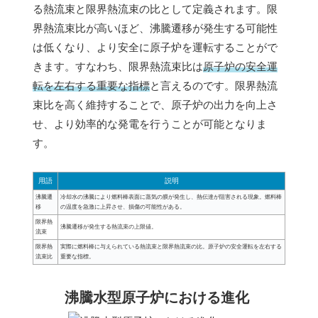
る熱流束と限界熱流束の比として定義されます。限
界熱流束比が高いほど、沸騰遷移が発生する可能性
は低くなり、より安全に原子炉を運転することがで
きます。すなわち、限界熱流束比は
原子炉の安全運
転を左右する重要な指標
と言えるのです。限界熱流
束比を高く維持することで、原子炉の出力を向上さ
せ、より効率的な発電を行うことが可能となりま
す。
用語
説明
沸騰遷
冷却水の沸騰により燃料棒表面に蒸気の膜が発生し、熱伝達が阻害される現象。燃料棒
移
の温度を急激に上昇させ、損傷の可能性がある。
限界熱
沸騰遷移が発生する熱流束の上限値。
流束
限界熱
実際に燃料棒に与えられている熱流束と限界熱流束の比。原子炉の安全運転を左右する
流束比
重要な指標。
沸騰水型原子炉における進化