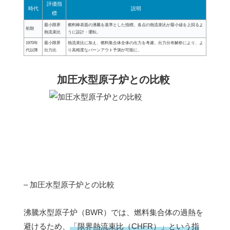
評価指
時代
説明
標
最小限界
燃料棒表面の沸騰を基準とした指標。各点の熱流束比が最小値を上回るよ
初期
熱流束比
うに設計・運転。
1970年
最小限界
熱流束比に加え、燃料集合体全体の出力を考慮。出力分布解析により、よ
代以降
出力比
り高精度なバーンアウト予測が可能に。
加圧水型原子炉との比較
– 加圧水型原子炉との比較
沸騰水型原子炉（BWR）では、燃料集合体の過熱を
避けるため、
「限界熱流束比（CHFR）」という指