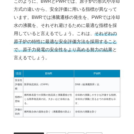
このように、BWRとPWRでは、原子炉の形式や冷却
方式の違いから、安全評価に用いる指標が異なって
います。BWRでは沸騰遷移の発生を、PWRでは冷却
水の沸騰を、それぞれ避けるために最適な指標を採
用していると言えるでしょう。これは、
それぞれの
原子炉の特性に最適な安全評価方法を採用すること
で、原子力発電の安全性をより高める努力の結果
と
言えるでしょう。
項目
BWR
PWR
安全性
評価指
限界熱流束比（CHFR）
DNB（核沸騰限界）比
標
燃料棒表面での実際の熱流束と沸騰遷移が生
冷却材の沸騰しやすさを評価する指標。
指標の
じる限界熱流束の比。大きいほど余裕があ
冷却水が沸騰に至るまでの余裕度を示
意味
る。
す。
評価の
燃料集合体の過熱を防ぐ（沸騰遷移の防止）
冷却水の沸騰を防ぐ
目的