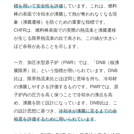
標を用いて安全性を評価
しています。これは、燃料
棒の表面で冷却水が沸騰して熱が奪われなくなる現
象（沸騰遷移）を防ぐための重要な指標です。
CHFRは、燃料棒表面での実際の熱流束と沸騰遷移
が生じる限界熱流束の比で表され、この値が大きい
ほど余裕があることを示します。
一方、加圧水型原子炉（PWR）では、「DNB（核沸
騰限界）比」という指標が用いられています。DNB
比は、限界熱流束比とほぼ同じ意味を持ち、冷却材
の沸騰しやすさを評価するものです。PWRでは、原
子炉内の圧力を高く保つことで冷却水の沸点を高
め、沸騰を防ぐ設計になっています。DNB比は、こ
の設計思想に基づき、
冷却水が沸騰に至るまでの余
裕度を評価するために用いられています
。