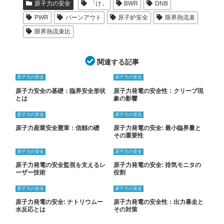
原子力の安全
「け」
BWR
DNB
PWR
バーンアウト
原子炉安全
限界熱流束
限界熱流束比
関連する記事
原子力の安全
原子力の安全
原子力安全の基礎：臨界安全形状
原子力発電の安全性：クリープ現
とは
象の影響
原子力の安全
原子力の安全
原子力産業安全憲章：信頼の礎
原子力発電の安全: 最小臨界量と
その重要性
原子力の安全
原子力の安全
原子力発電の安全監視を支えるレ
原子力発電の安全: 排気モニタの
ーザー技術
役割
原子力の安全
原子力の安全
原子力発電の安全: ナトリウムー
原子力発電の安全性：出力暴走と
水反応とは
その対策