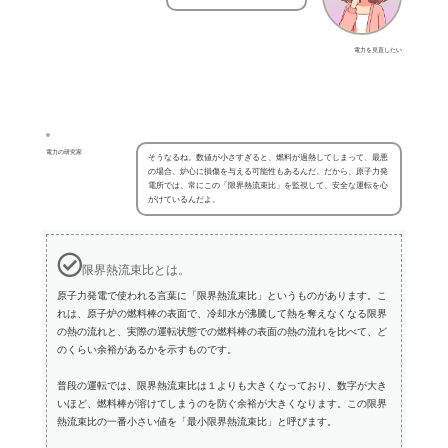
電力を見直したい
電力の研究家
そうなるね。数値が小さすぎると、燃料が過熱してしまって、最悪
の場合、炉心に損傷を与える可能性もあるんだ。だから、原子力発
電所では、常にこの「限界熱流束比」を監視して、安全な運転を心
がけているんだよ。
限界熱流束比とは。
原子力発電で使われる言葉に「限界熱流束比」というものがあります。こ
れは、原子炉の燃料棒の表面で、冷却水が沸騰して熱を奪えなくなる限界
の熱の流れと、実際の運転状態での燃料棒の表面の熱の流れを比べて、ど
のくらい余裕があるかを示すものです。
普段の運転では、限界熱流束比は１よりも大きくなっており、数字が大き
いほど、燃料棒が溶けてしまうのを防ぐ余裕が大きくなります。この限界
熱流束比の一番小さい値を「最小限界熱流束比」と呼びます。