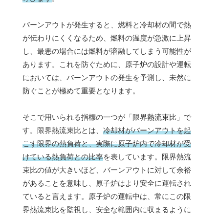
バーンアウトが発生すると、燃料と冷却材の間で熱
が伝わりにくくなるため、燃料の温度が急激に上昇
し、最悪の場合には燃料が溶融してしまう可能性が
あります。これを防ぐために、原子炉の設計や運転
においては、バーンアウトの発生を予測し、未然に
防ぐことが極めて重要となります。
そこで用いられる指標の一つが「限界熱流束比」で
す。限界熱流束比とは、
冷却材がバーンアウトを起
こす限界の熱負荷と、実際に原子炉内で冷却材が受
けている熱負荷との比率
を表しています。限界熱流
束比の値が大きいほど、バーンアウトに対して余裕
があることを意味し、原子炉はより安全に運転され
ていると言えます。原子炉の運転中は、常にこの限
界熱流束比を監視し、安全な範囲内に収まるように