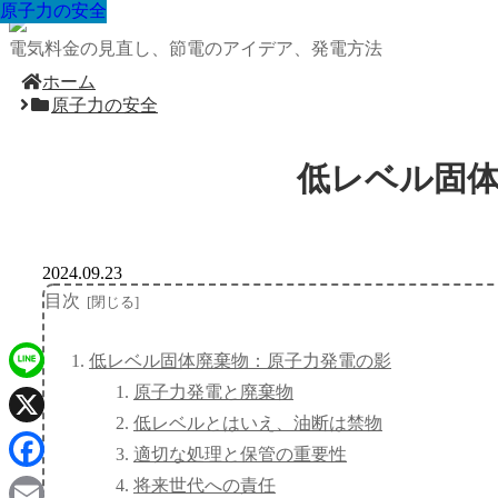
原子力の安全
原子力の安全
原子力の安全
原子力の安全
原子力の安全
原子力の安全
原子力の安全
原子力の安全
原子力の安全
電気料金の見直し、節電のアイデア、発電方法
ホーム
原子力の安全
低レベル固
2024.09.23
目次
低レベル固体廃棄物：原子力発電の影
原子力発電と廃棄物
Line
低レベルとはいえ、油断は禁物
X
適切な処理と保管の重要性
Facebook
将来世代への責任