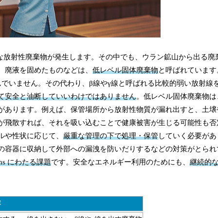
々な放射性廃棄物が発生します。その中でも、ウラン鉱山から出る廃
、廃液を固めたものなどは、
低レベル固体廃棄物
と呼ばれています
んでいません。その代わり、β線やγ線と呼ばれる比較的弱い放射線
て安全と油断していいわけではありません
。低レベル固体廃棄物は
があります。例えば、保管場所から放射性物質が漏れ出すと、土壌
が飛散すれば、それを吸い込むことで健康被害が生じる可能性も否
ルや性状に応じて、
厳重な管理の下で処理・保管
していく必要があ
の容器に収納して外部への漏洩を防いだりするなどの対策がとられ
ons にわたる課題
です。安全なエネルギー利用のためにも、
継続的
容