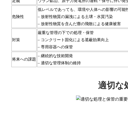
定義
ウラン鉱山、原子力発電所の運転・保守に伴い発生
低レベルであっても、環境や人体への影響の可能
危険性
– 放射性物質の漏洩による土壌・水質汚染
– 放射性物質を含んだ塵の飛散による健康被害
厳重な管理の下での処理・保管
対策
– コンクリート固化による遮蔽効果向上
– 専用容器への保管
– 継続的な技術開発
将来への課題
– 適切な管理体制の維持
適切な