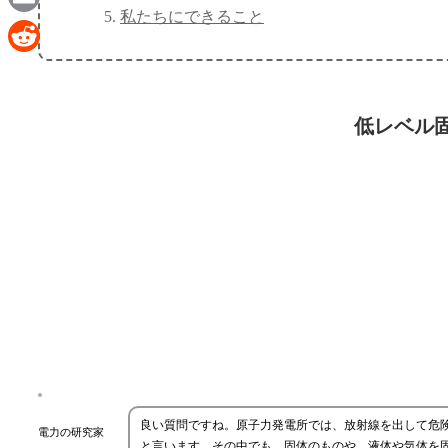
私たちにできること
Email
Reddit
低レベル
良い質問ですね。原子力発電所では、放射線を出して危
電力の研究家
と言います。その中でも、固体のものや、液体や気体を