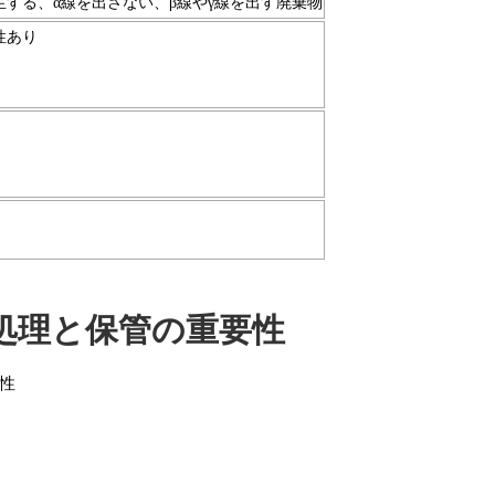
する、α線を出さない、β線やγ線を出す廃棄物
性あり
処理と保管の重要性