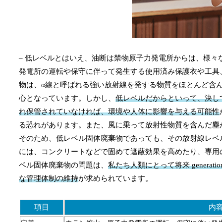
– 低レベルとはいえ、油断は禁物原子力発電所からは、様
発電所の運転や保守に伴って発生する使用済み保護衣や工具
物は、α線と呼ばれる強い放射線を発する物質をほとんど含
心となっています。しかし、
低レベルだからといって、決し
れ保管されていなければ、環境や人体に影響を与える可能性
る恐れがあります。また、風に乗って放射性物質を含んだ塵
そのため、低レベル固体廃棄物であっても、その放射線レベ
には、コンクリートなどで固めて遮蔽効果を高めたり、専用
ベル固体廃棄物の問題は、
私たち人類にとって将来 generati
な管理体制の維持
が求められています。
項目
内