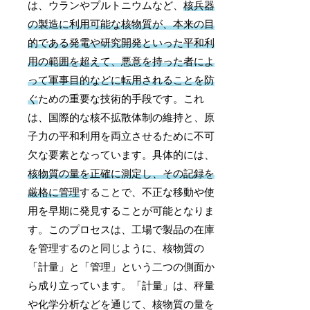
は、ウランやプルトニウムなど、
核兵器
の製造に利用可能な核物質が、本来の目
的である発電や研究開発といった平和利
用の範囲を超えて、悪意を持った者によ
って軍事目的などに転用されることを防
ぐ
ための重要な技術的手段です。これ
は、国際的な核不拡散体制の維持と、原
子力の平和利用を両立させるために不可
欠な要素となっています。具体的には、
核物質の量を正確に測定し、その記録を
厳格に管理
することで、不正な移動や使
用を早期に発見することが可能となりま
す。このプロセスは、工場で製品の在庫
を管理するのと同じように、核物質の
「計量」と「管理」という二つの側面か
ら成り立っています。「計量」は、秤量
や化学分析などを通じて、核物質の量を