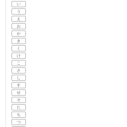
い
う
え
お
か
き
く
け
こ
さ
し
す
せ
そ
た
ち
つ