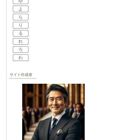
ゆ
よ
ら
り
る
れ
ろ
わ
サイト作成者