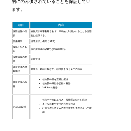
的にのみ供されていることを保証してい
ます。
項目
内容
保障措置の目
核物質が軍事利用されず、平和的に利用されることを国際
的
的に担保する。
実施機関
国際原子力機関 (IAEA)
根拠となる条
核不拡散条約 (NPT) (1968年発効)
約
保障措置の中
計量管理
核
計量管理の対
発電所、燃料工場など、核物質を扱う全ての施設
象施設
核物質の量を正確に把握
計量管理の内
核物質の移動を記録・報告
容
IAEAへの報告
報告データに基づき、核物質の動きを追跡
不正な移動や使用の有無を検証
IAEAの役割
計量管理システムの運用状況を査察によって確
認