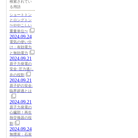
検索されてい
る用語
ショートトン
とロングトン
〜ややこしい
重量単位〜
2024.09.24
電気の使い分
け：有効電力
と無効電力
2024.09.21
原子力発電の
安全: 圧力逃し
弁の役割
2024.09.21
原子炉の安全:
臨界超過とは
2024.09.21
原子力発電の
心臓部！再生
熱交換器の役
割
2024.09.24
無煙炭：石炭