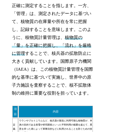
正確に測定することを指します。一方、
「管理」は、測定されたデータに基づい
て、核物質の在庫量や所在を常に把握
し、記録することを意味します。このよ
うに、核物質計量管理は、
核物質の
「量」を正確に把握し、「流れ」を厳格
に管理
することで、核兵器の拡散防止に
大きく貢献しています。国際原子力機関
（IAEA）は、この核物質計量管理を国際
的な基準に基づいて実施し、世界中の原
子力施設を査察することで、核不拡散体
制の維持に重要な役割を担っています。
項
内容
目
ウランやプルトニウムなど、核兵器の製造に利用可能な核物質が、本
定
来の目的である発電や研究開発といった平和利用の範囲を超えて、悪
義
意を持った者によって軍事目的などに転用されることを防ぐための技