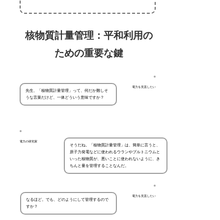
核物質計量管理：平和利用の
ための重要な鍵
電力を見直したい
先生、「核物質計量管理」って、何だか難しそ
うな言葉だけど、一体どういう意味ですか？
電力の研究家
そうだね。「核物質計量管理」は、簡単に言うと、
原子力発電などに使われるウランやプルトニウムと
いった核物質が、悪いことに使われないように、き
ちんと量を管理することなんだ。
電力を見直したい
なるほど。でも、どのようにして管理するので
すか？