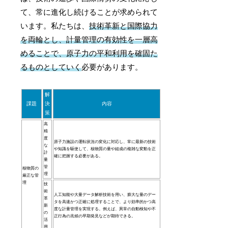
て、常に進化し続けることが求められて
います。私たちは、
技術革新と国際協力
を両輪とし、計量管理の有効性を一層高
めることで、原子力の平和利用を確固た
るものとしていく
必要があります。
解
課題
決
内容
策
高
精
度
原子力施設の運転状況の変化に対応し、常に最新の技術
な
や知識を駆使して、核物質の量や組成の複雑な変動を正
計
確に把握する必要がある。
量
管
核物質の
理
厳正な管
理
技
術
人工知能や大量データ解析技術を用い、膨大な量のデー
革
タを高速かつ正確に処理することで、より効率的かつ高
新
度な計量管理を実現する。例えば、異常の自動検知や不
の
正行為の兆候の早期発見などが期待できる。
活
用