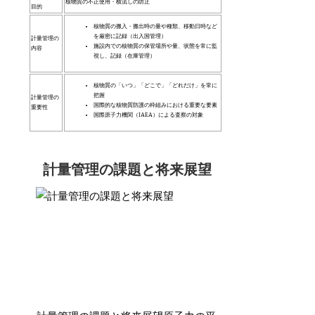
核物質の不正使用・横流しの防止
目的
核物質の搬入・搬出時の量や種類、移動日時など
を厳密に記録（出入国管理）
計量管理の
施設内での核物質の保管場所や量、状態を常に監
内容
視し、記録（在庫管理）
核物質の「いつ」「どこで」「どれだけ」を常に
把握
計量管理の
国際的な核物質防護の枠組みにおける重要な要素
重要性
国際原子力機関（IAEA）による査察の対象
計量管理の課題と将来展望