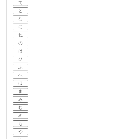
て
と
な
に
ね
の
は
ひ
ふ
へ
ほ
ま
み
む
め
も
や