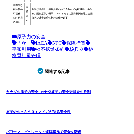
国際的な
国
核物質の
各国が連携し、情報共有や技術協力などを積極的に進め
際
不正移
る。国際原子力機関（IAEA）などの国際機関を通じた国
協
動・使用
際的な計量管理体制の強化が必要。
力
の防止
原子力の安全
「か」
IAEA
NPT
保障措置
平和利用
核不拡散条約
核兵器
核
物質計量管理
関連する記事
カナダの原子力安全: カナダ原子力安全委員会の役割
原子炉のささやき：ノイズが語る安全性
パワーマニピュレータ：遠隔操作で安全を確保