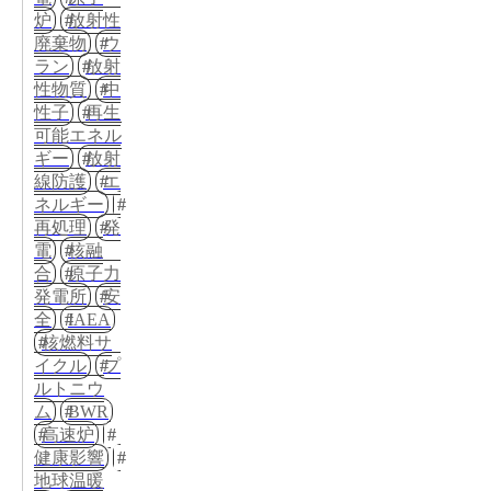
炉
放射性
廃棄物
ウ
ラン
放射
性物質
中
性子
再生
可能エネル
ギー
放射
線防護
エ
ネルギー
再処理
発
電
核融
合
原子力
発電所
安
全
IAEA
核燃料サ
イクル
プ
ルトニウ
ム
BWR
高速炉
健康影響
地球温暖