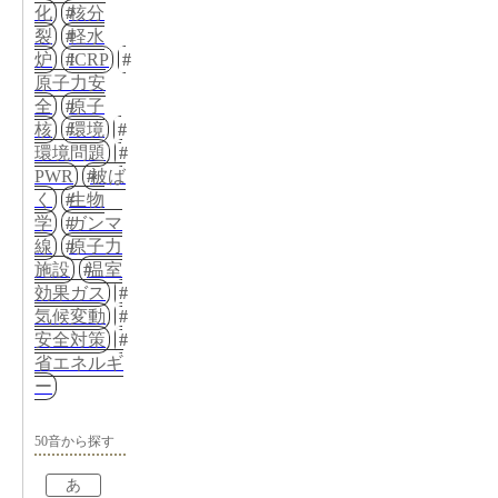
化
核分
裂
軽水
炉
ICRP
原子力安
全
原子
核
環境
環境問題
PWR
被ば
く
生物
学
ガンマ
線
原子力
施設
温室
効果ガス
気候変動
安全対策
省エネルギ
ー
50音から探す
あ