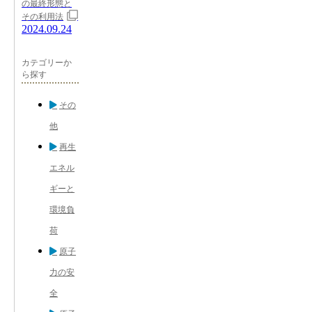
の最終形態と
その利用法
2024.09.24
カテゴリーか
ら探す
その
他
再生
エネル
ギーと
環境負
荷
原子
力の安
全