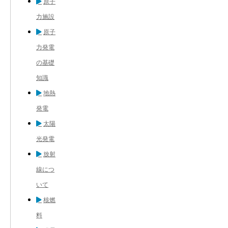
原子
力施設
原子
力発電
の基礎
知識
地熱
発電
太陽
光発電
放射
線につ
いて
核燃
料