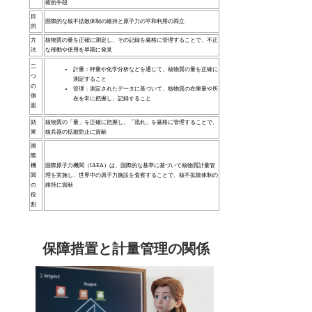
術的手段
目
国際的な核不拡散体制の維持と原子力の平和利用の両立
的
方
核物質の量を正確に測定し、その記録を厳格に管理することで、不正
法
な移動や使用を早期に発見
二
計量：秤量や化学分析などを通じて、核物質の量を正確に
つ
測定すること
の
管理：測定されたデータに基づいて、核物質の在庫量や所
側
在を常に把握し、記録すること
面
効
核物質の「量」を正確に把握し、「流れ」を厳格に管理することで、
果
核兵器の拡散防止に貢献
国
際
機
国際原子力機関（IAEA）は、国際的な基準に基づいて核物質計量管
関
理を実施し、世界中の原子力施設を査察することで、核不拡散体制の
の
維持に貢献
役
割
保障措置と計量管理の関係