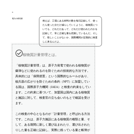
電力の研究家
例えば、工場にある材料の数を毎日記録して、使っ
たら使った分だけ減らしていくように、核物質につ
いても、どれだけあって、どれだけ使われたのかを
記録して、常に正確な量を把握しているんだ。そし
て、怪しいことがないか、国際機関が定期的に検査
しに来るんだよ。
核物質計量管理とは。
「核物質計量管理」は、原子力発電で使われる核物質が
爆弾などに使われるのを防ぐための技術的な方法です。
具体的には「保障措置」という国際的なルールがあり、
核兵器の広がりを防ぐための条約（NPT）に加盟してい
る国は、国際原子力機関（IAEA）と検査の約束をしてい
ます。この約束に基づいて、加盟国は国内にある核物質
と施設に対して、検査官の立ち会いのもとで確認を受け
ます。
この検査の中心となるのが「計量管理」と呼ばれる方法
です。これは、原子力施設にある核物質の種類と量、そ
して、ある期間に新しく運び込まれたり、運び出された
りした量を正確に記録し、実際に残っている量と帳簿が