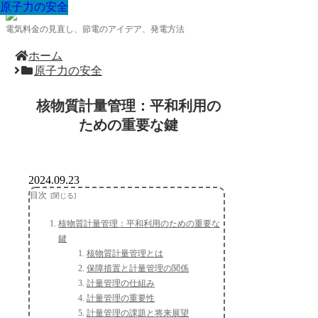
原子力の安全
原子力の安全
原子力の安全
原子力の安全
原子力の安全
原子力の安全
原子力の安全
原子力の安全
原子力の安全
電気料金の見直し、節電のアイデア、発電方法
ホーム
原子力の安全
核物質計量管理：平和利用の
ための重要な鍵
2024.09.23
目次
核物質計量管理：平和利用のための重要な
鍵
核物質計量管理とは
保障措置と計量管理の関係
計量管理の仕組み
計量管理の重要性
計量管理の課題と将来展望