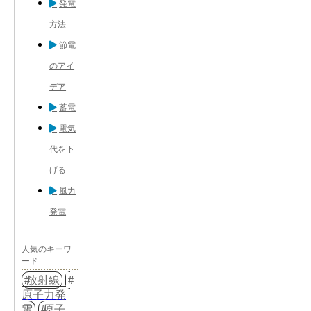
発電
方法
節電
のアイ
デア
蓄電
電気
代を下
げる
風力
発電
人気のキーワ
ード
放射線
原子力発
電
原子