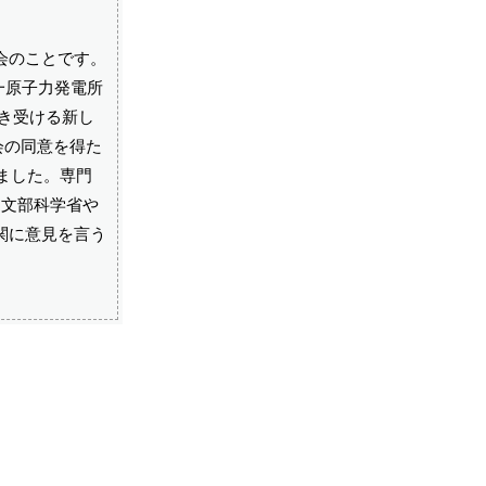
会のことです。
一原子力発電所
き受ける新し
会の同意を得た
ました。専門
、文部科学省や
関に意見を言う