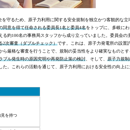
安全を守るため、原子力利用に関する安全規制を独立かつ客観的な立
の同意を得て任命される委員長1名と委員4名
をトップに、多岐にわ
える約100名の事務局スタッフから成り立っていました。委員会の
る2次審査（ダブルチェック）
です。これは、原子力発電所の設置
から厳格な審査を行うことで、規制の妥当性をより確実なものとす
ラブル発生時の原因究明や再発防止策の検討
、そして、
原子力規制
した。これらの活動を通じて、原子力利用における安全性の向上に
知見を持つ