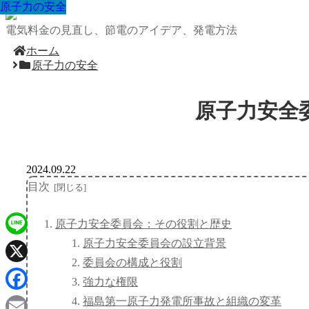
原子力の安全
原子力の安全
原子力の安全
原子力の安全
原子力の安全
原子力の安全
原子力の安全
原子力の安全
原子力の安全
電気料金の見直し、節電のアイデア、発電方法
ホーム
原子力の安全
原子力安全
2024.09.22
目次
原子力安全委員会：その役割と歴史
原子力安全委員会の設立背景
Line
委員会の構成と役割
X
強力な権限
Facebook
福島第一原子力発電所事故と組織の変革