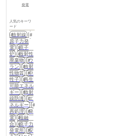
発電
人気のキーワ
ード
放射線
原子力発
電
原子
炉
放射性
廃棄物
ウ
ラン
放射
性物質
中
性子
再生
可能エネル
ギー
放射
線防護
エ
ネルギー
再処理
発
電
核融
合
原子力
発電所
安