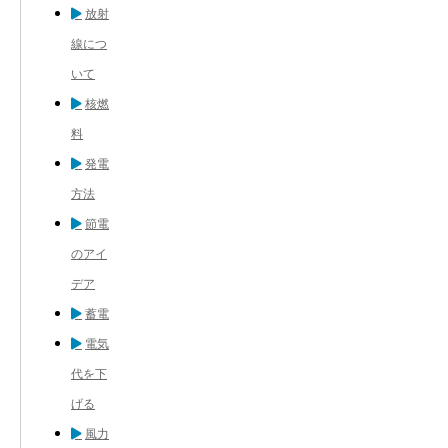
放射
線につ
いて
核燃
料
発電
方法
節電
のアイ
デア
蓄電
電気
代を下
げる
風力