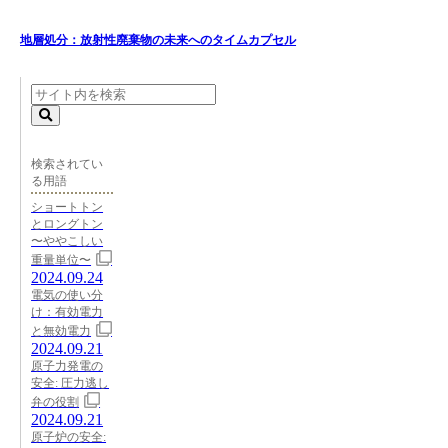
地層処分：放射性廃棄物の未来へのタイムカプセル
検索されてい
る用語
ショートトン
とロングトン
〜ややこしい
重量単位〜
2024.09.24
電気の使い分
け：有効電力
と無効電力
2024.09.21
原子力発電の
安全: 圧力逃し
弁の役割
2024.09.21
原子炉の安全: