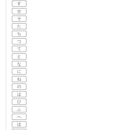
す
せ
そ
た
ち
つ
て
と
な
に
ね
の
は
ひ
ふ
へ
ほ