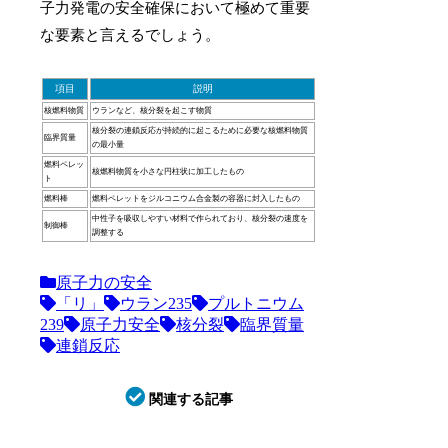
子力発電の安全確保において極めて重要
な要素と言えるでしょう。
項目
説明
核燃料物質
ウランなど、核分裂を起こす物質
核分裂の連鎖反応が持続的に起こるために必要な核燃料物質
臨界質量
の最小量
燃料ペレッ
核燃料物質を小さな円柱状に加工したもの
ト
燃料棒
燃料ペレットをジルコニウム合金製の容器に封入したもの
中性子を吸収しやすい材料で作られており、核分裂の速度を
制御棒
調整する
原子力の安全
「リ」
ウラン235
プルトニウム
239
原子力安全
核分裂
臨界質量
連鎖反応
関連する記事