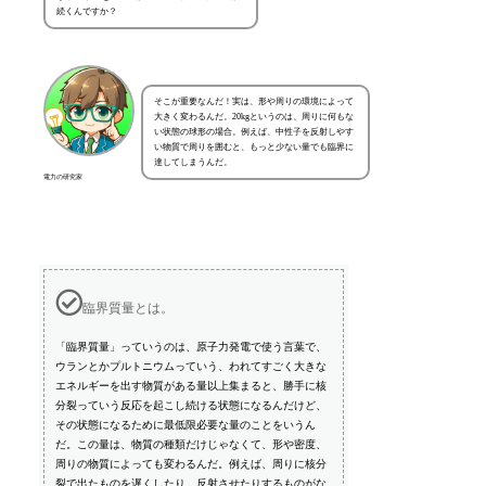
続くんですか？
そこが重要なんだ！実は、形や周りの環境によって
大きく変わるんだ。20kgというのは、周りに何もな
い状態の球形の場合。例えば、中性子を反射しやす
い物質で周りを囲むと、もっと少ない量でも臨界に
達してしまうんだ。
電力の研究家
臨界質量とは。
「臨界質量」っていうのは、原子力発電で使う言葉で、
ウランとかプルトニウムっていう、われてすごく大きな
エネルギーを出す物質がある量以上集まると、勝手に核
分裂っていう反応を起こし続ける状態になるんだけど、
その状態になるために最低限必要な量のことをいうん
だ。この量は、物質の種類だけじゃなくて、形や密度、
周りの物質によっても変わるんだ。例えば、周りに核分
裂で出たものを遅くしたり、反射させたりするものがな