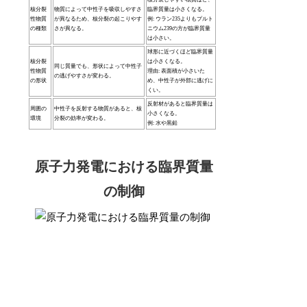
核分裂
物質によって中性子を吸収しやすさ
臨界質量は小さくなる。
性物質
が異なるため、核分裂の起こりやす
例: ウラン235よりもプルト
の種類
さが異なる。
ニウム239の方が臨界質量
は小さい。
球形に近づくほど臨界質量
核分裂
は小さくなる。
同じ質量でも、形状によって中性子
性物質
理由: 表面積が小さいた
の逃げやすさが変わる。
の形状
め、中性子が外部に逃げに
くい。
反射材があると臨界質量は
周囲の
中性子を反射する物質があると、核
小さくなる。
環境
分裂の効率が変わる。
例: 水や黒鉛
原子力発電における臨界質量
の制御