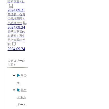
臨界超過とは
2024.09.21
無煙炭：石炭
の最終形態と
その利用法
2024.09.24
原子力発電の
心臓部！再生
熱交換器の役
割
2024.09.24
カテゴリーか
ら探す
その
他
再生
エネル
ギーと