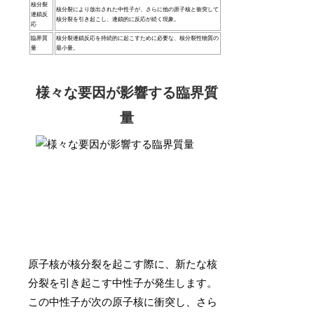
核分裂
核分裂により放出された中性子が、さらに他の原子核と衝突して
連鎖反
核分裂を引き起こし、連鎖的に反応が続く現象。
応
臨界質
核分裂連鎖反応を持続的に起こすために必要な、核分裂性物質の
量
最小量。
様々な要因が影響する臨界質
量
原子核が核分裂を起こす際に、新たな核
分裂を引き起こす中性子が発生します。
この中性子が次の原子核に衝突し、さら