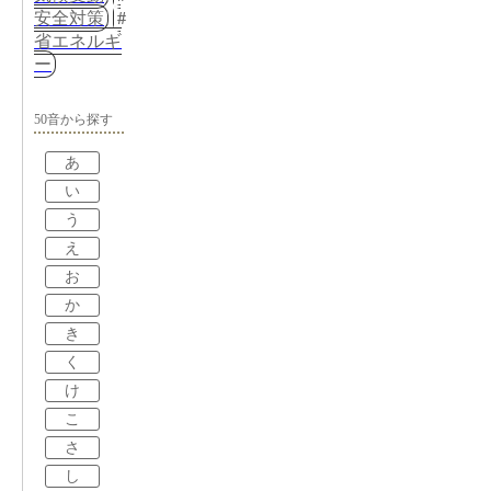
安全対策
省エネルギ
ー
50音から探す
あ
い
う
え
お
か
き
く
け
こ
さ
し