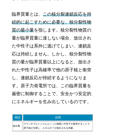
臨界質量とは、
この核分裂連鎖反応を持
続的に起こすために必要な、核分裂性物
質の最小量
を指します。核分裂性物質の
量が臨界質量に達しない場合、放出され
た中性子は系外に逃げてしまい、連鎖反
応は持続しません。しかし、核分裂性物
質の量が臨界質量以上になると、放出さ
れた中性子は高確率で他の原子核と衝突
し、連鎖反応が持続するようになりま
す。原子力発電所では、この臨界質量を
厳密に制御することで、安全かつ安定的
にエネルギーを生み出しているのです。
用語
説明
ウランやプルトニウムといった物質に中性子が衝突することで、
核分裂
原子核が分裂し、エネルギーが放出される現象。