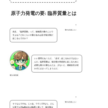
原子力発電の要: 臨界質量とは
電力を見直したい
先生、『臨界質量』って、核物質の量のことで
すよね？どれくらいの量があれば必ず核分裂が
起こるんですか？
いい質問だね！ただ、「必ず」起こるわけではない
んだ。臨界質量は、核分裂が持続的に起こるために
必要な最小の量なんだよ。少ないと、連鎖反応が続
かずに止まってしまうんだ。
電力の研究家
電力を見直したい
そうなんですね。じゃあ、ウラン235なら、どん
な形でも20kg集めれば臨界に達して、核分裂は