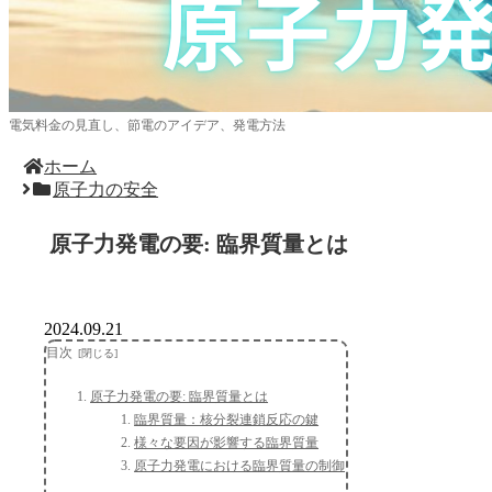
電気料金の見直し、節電のアイデア、発電方法
ホーム
原子力の安全
原子力発電の要: 臨界質量とは
2024.09.21
目次
原子力発電の要: 臨界質量とは
臨界質量：核分裂連鎖反応の鍵
様々な要因が影響する臨界質量
原子力発電における臨界質量の制御