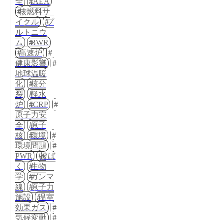
全
IAEA
核燃料サ
イクル
プ
ルトニウ
ム
BWR
高速炉
健康影響
地球温暖
化
核分
裂
軽水
炉
ICRP
原子力安
全
原子
核
環境
環境問題
PWR
被ば
く
生物
学
ガンマ
線
原子力
施設
温室
効果ガス
気候変動