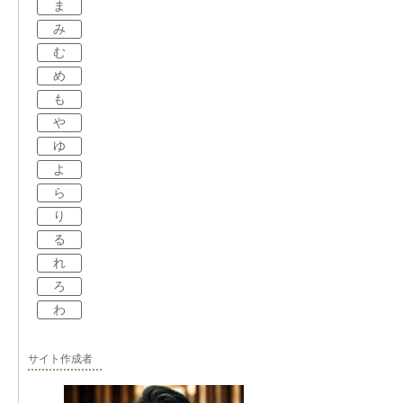
ま
み
む
め
も
や
ゆ
よ
ら
り
る
れ
ろ
わ
サイト作成者