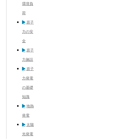
環境負
荷
原子
力の安
全
原子
力施設
原子
力発電
の基礎
知識
地熱
発電
太陽
光発電