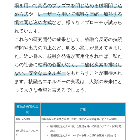
場を用いて高温のプラズマを閉じ込める磁場閉じ込
め方式
や、
レーザーを用いて燃料を圧縮・加熱する
慣性閉じ込め方式
など、様々なアプローチが試みら
れています。
これらの研究開発の成果として、核融合反応の持続
時間や出力の向上など、明るい兆しが見えてきまし
た。近い将来、核融合発電が実用化されれば、私た
ちの社会に
枯渇の心配がなく、二酸化炭素を排出し
ない、安全なエネルギー
をもたらすことが期待され
ます。核融合エネルギーの実現は、人類の未来にと
って大きな希望と言えるでしょう。
核融合発電の現
詳細
状
実現への課題
核融合反応に必要な
温度、密度、閉じ込め時間
を満たすことが困難
磁場閉じ込め方式
: 強力な磁場を用いて高温のプラズマを閉じ込
める
研究開発のアプロー
チ
慣性閉じ込め方式
: レーザーを用いて燃料を圧縮・加熱する