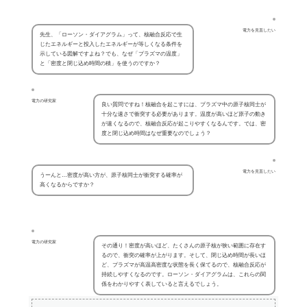
電力を見直したい
先生、「ローソン・ダイアグラム」って、核融合反応で生
じたエネルギーと投入したエネルギーが等しくなる条件を
示している図解ですよね？でも、なぜ「プラズマの温度」
と「密度と閉じ込め時間の積」を使うのですか？
電力の研究家
良い質問ですね！核融合を起こすには、プラズマ中の原子核同士が
十分な速さで衝突する必要があります。温度が高いほど原子の動き
が速くなるので、核融合反応が起こりやすくなるんです。では、密
度と閉じ込め時間はなぜ重要なのでしょう？
電力を見直したい
うーんと…密度が高い方が、原子核同士が衝突する確率が
高くなるからですか？
電力の研究家
その通り！密度が高いほど、たくさんの原子核が狭い範囲に存在す
るので、衝突の確率が上がります。そして、閉じ込め時間が長いほ
ど、プラズマが高温高密度な状態を長く保てるので、核融合反応が
持続しやすくなるのです。ローソン・ダイアグラムは、これらの関
係をわかりやすく表していると言えるでしょう。