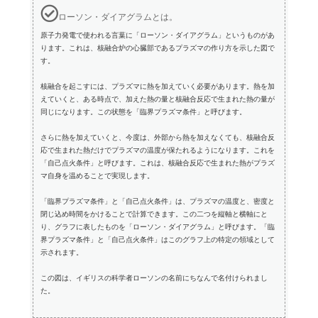
ローソン・ダイアグラムとは。
原子力発電で使われる言葉に「ローソン・ダイアグラム」というものがあ
ります。これは、核融合炉の心臓部であるプラズマの作り方を示した図で
す。
核融合を起こすには、プラズマに熱を加えていく必要があります。熱を加
えていくと、ある時点で、加えた熱の量と核融合反応で生まれた熱の量が
同じになります。この状態を「臨界プラズマ条件」と呼びます。
さらに熱を加えていくと、今度は、外部から熱を加えなくても、核融合反
応で生まれた熱だけでプラズマの温度が保たれるようになります。これを
「自己点火条件」と呼びます。これは、核融合反応で生まれた熱がプラズ
マ自身を温めることで実現します。
「臨界プラズマ条件」と「自己点火条件」は、プラズマの温度と、密度と
閉じ込め時間をかけることで計算できます。この二つを縦軸と横軸にと
り、グラフに表したものを「ローソン・ダイアグラム」と呼びます。「臨
界プラズマ条件」と「自己点火条件」はこのグラフ上の特定の領域として
示されます。
この図は、イギリスの科学者ローソンの名前にちなんで名付けられまし
た。