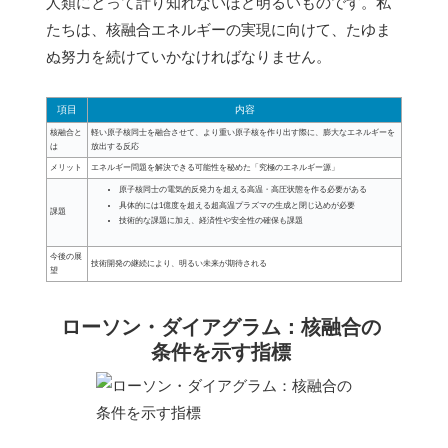
人類にとって計り知れないほど明るいものです。私
たちは、核融合エネルギーの実現に向けて、たゆま
ぬ努力を続けていかなければなりません。
項目
内容
核融合と
軽い原子核同士を融合させて、より重い原子核を作り出す際に、膨大なエネルギーを
は
放出する反応
メリット
エネルギー問題を解決できる可能性を秘めた「究極のエネルギー源」
原子核同士の電気的反発力を超える高温・高圧状態を作る必要がある
具体的には1億度を超える超高温プラズマの生成と閉じ込めが必要
課題
技術的な課題に加え、経済性や安全性の確保も課題
今後の展
技術開発の継続により、明るい未来が期待される
望
ローソン・ダイアグラム：核融合の
条件を示す指標