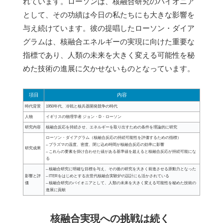
れています。ローソンは、核融合研究のパイオニア
として、その功績は今日の私たちにも大きな影響を
与え続けています。彼の提唱したローソン・ダイア
グラムは、核融合エネルギーの実現に向けた重要な
指標であり、人類の未来を大きく変える可能性を秘
めた技術の進展に欠かせないものとなっています。
項目
内容
時代背景
1950年代、冷戦と核兵器開発競争の時代
人物
イギリスの物理学者 ジョン・D・ローソン
研究内容
核融合反応を持続させ、エネルギーを取り出すための条件を理論的に研究
ローソン・ダイアグラム（核融合反応の持続可能性を評価するための指標）
– プラズマの温度、密度、閉じ込め時間が核融合反応の効率に影響
研究成果
– これらの要素を掛け合わせた値がある基準値を超えると核融合反応が持続可能にな
る
– 核融合研究に明確な目標を与え、その後の研究を大きく前進させる原動力となった
影響と評
– ITERをはじめとする次世代核融合実験炉の設計にも活かされている
価
– 核融合研究のパイオニアとして、人類の未来を大きく変える可能性を秘めた技術の
進展に貢献
核融合実現への挑戦は続く