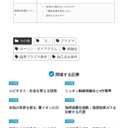
枯渇の心配がないエネルギー
核融合発電のメリッ
二酸化炭素を排出しない
ト
安全なエネルギー
その他
「ろ」
プラズマ
ローソン・ダイアグラム
核融合
臨界プラズマ条件
自己点火条件
関連する記事
その他
その他
ユビキタス：社会を変える技術
ミュオン触媒核融合とα付着率
その他
その他
未知の世界を探る: 重イオンの力
地球温暖化係数：温室効果ガスを
比較する尺度
その他
その他