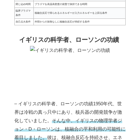
閉じ込め時間
プラズマを高温高密度の状態で保持できる時間
臨界プラズマ
核融合反応で得られるエネルギーが入力エネルギーを上回る条件
条件
自己点火条件
外部からの加熱なしに核融合反応が持続する条件
イギリスの科学者、ローソンの功績
– イギリスの科学者、ローソンの功績1950年代、世
界は冷戦の真っ只中にあり、核兵器の開発競争が激
化していました。
そんな中、イギリスの物理学者ジ
ョン・D・ローソンは、核融合の平和利用の可能性に
着目しました。
彼は、核融合反応を持続させ、エネ