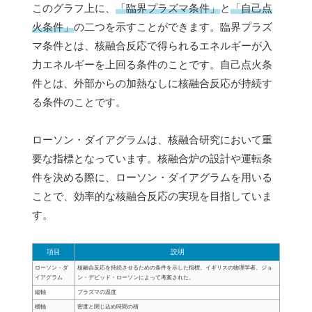
このグラフ上に、
「臨界プラズマ条件」
と
「自己点
火条件」
の二つを示すことができます。臨界プラズ
マ条件とは、核融合反応で得られるエネルギーが入
力エネルギーを上回る条件のことです。自己点火条
件とは、外部からの加熱なしに核融合反応が持続す
る条件のことです。
ローソン・ダイアグラムは、核融合研究において重
要な指標となっています。核融合炉の設計や運転条
件を決める際に、ローソン・ダイアグラムを用いる
ことで、効率的な核融合反応の実現を目指していま
す。
項目
説明
ローソン・ダ
核融合反応を持続させるための条件を示した指標。イギリスの物理学者、ジョ
イアグラム
ン・デビッド・ローソンによって考案された。
縦軸
プラズマの温度
横軸
密度と閉じ込め時間の積