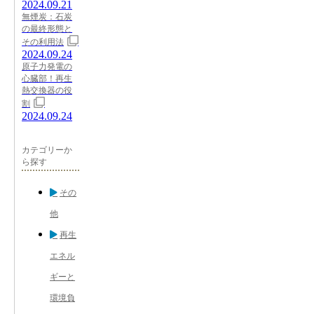
2024.09.21
無煙炭：石炭
の最終形態と
その利用法
2024.09.24
原子力発電の
心臓部！再生
熱交換器の役
割
2024.09.24
カテゴリーか
ら探す
その
他
再生
エネル
ギーと
環境負