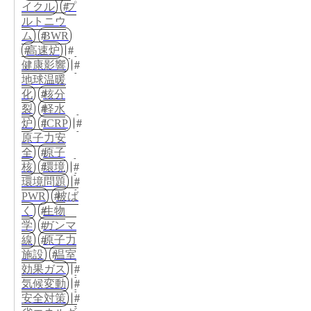
イクル
プ
ルトニウ
ム
BWR
高速炉
健康影響
地球温暖
化
核分
裂
軽水
炉
ICRP
原子力安
全
原子
核
環境
環境問題
PWR
被ば
く
生物
学
ガンマ
線
原子力
施設
温室
効果ガス
気候変動
安全対策