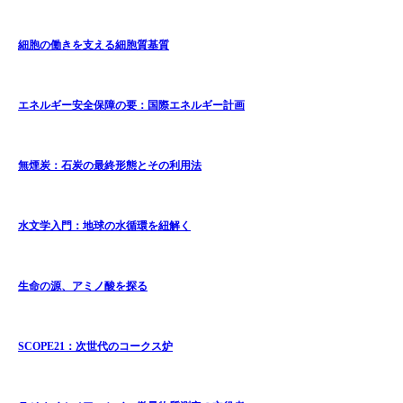
細胞の働きを支える細胞質基質
エネルギー安全保障の要：国際エネルギー計画
無煙炭：石炭の最終形態とその利用法
水文学入門：地球の水循環を紐解く
生命の源、アミノ酸を探る
SCOPE21：次世代のコークス炉