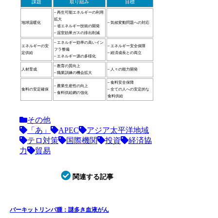
課題
取り組み
目標
– 再生可能エネルギーの利用
拡大
地球温暖化
– 気候変動問題への対応
– 省エネルギー技術の開発
– 温室効果ガスの排出削減
– エネルギー効率の高いイン
エネルギーの安
– エネルギー安全保障
フラ整備
定供給
– 経済成長との両立
– エネルギー源の多様化
– 教育の質向上
人材育成
– 人々の能力開発
– 職業訓練の機会拡大
– 食料安全保障
– 農業生産性の向上
食料の安定確保
– 全ての人への安定的な
– 食料供給網の強化
食料供給
その他
「あ」
APEC
アジア太平洋地域
テロ対策
国際機関
投資
経済協
力
貿易
関連する記事
バーキットリンパ腫：謎多き血液がん