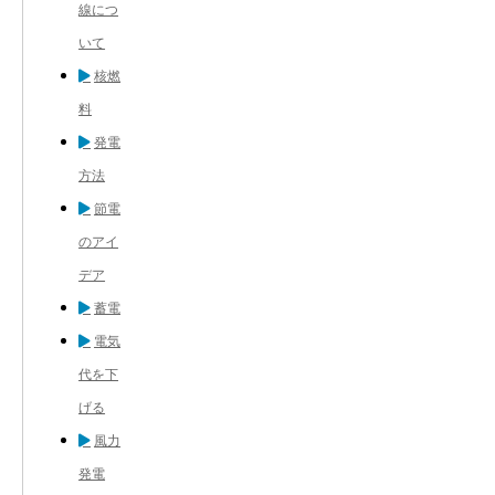
線につ
いて
核燃
料
発電
方法
節電
のアイ
デア
蓄電
電気
代を下
げる
風力
発電