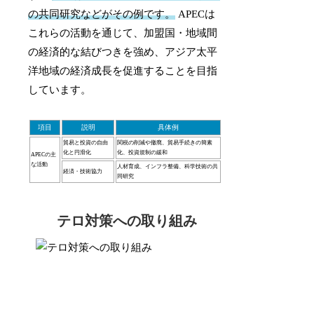
の共同研究などがその例です。
APECは
これらの活動を通じて、加盟国・地域間
の経済的な結びつきを強め、アジア太平
洋地域の経済成長を促進することを目指
しています。
項目
説明
具体例
貿易と投資の自由
関税の削減や撤廃、貿易手続きの簡素
化と円滑化
化、投資規制の緩和
APECの主
な活動
人材育成、インフラ整備、科学技術の共
経済・技術協力
同研究
テロ対策への取り組み