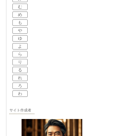
む
め
も
や
ゆ
よ
ら
り
る
れ
ろ
わ
サイト作成者