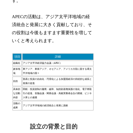
す。
APECの活動は、アジア太平洋地域の経
済統合と発展に大きく貢献しており、そ
の役割は今後もますます重要性を増して
いくと考えられます。
項目
詳細
組織名
アジア太平洋経済協力会議（APEC）
参加地
東アジア、東南アジア、オセアニア、アメリカ大陸に面する環太
域
平洋地域の国々
貿易と投資の自由化・円滑化による加盟国経済の持続的な成長と
目的
発展の促進
具体的
関税・投資規制の撤廃・緩和、知的財産権保護の強化、電子商取
な活動
引の促進、首脳会議・閣僚会議・高級実務者会合の開催、ビジネ
内容
ス界との連携
活動の
アジア太平洋地域の経済統合と発展に貢献
成果
設立の背景と目的