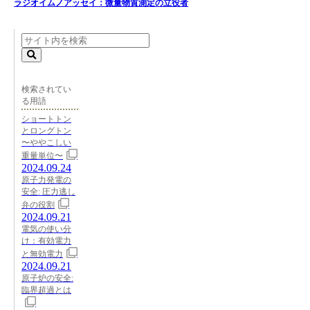
ラジオイムノアッセイ：微量物質測定の立役者
検索されてい
る用語
ショートトン
とロングトン
〜ややこしい
重量単位〜
2024.09.24
原子力発電の
安全: 圧力逃し
弁の役割
2024.09.21
電気の使い分
け：有効電力
と無効電力
2024.09.21
原子炉の安全:
臨界超過とは