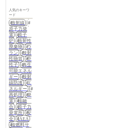
人気のキーワ
ード
放射線
原子力発
電
原子
炉
放射性
廃棄物
ウ
ラン
放射
性物質
中
性子
再生
可能エネル
ギー
放射
線防護
エ
ネルギー
再処理
発
電
核融
合
原子力
発電所
安
全
IAEA
核燃料サ