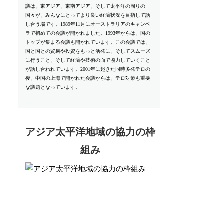
議は、東アジア、東南アジア、そして太平洋の周りの
国々が、みんなにとってより良い経済状況を目指して話
し合う場です。1989年11月にオーストラリアのキャンベ
ラで初めての会議が開かれました。1993年からは、国の
トップが集まる会議も開かれています。この会議では、
国と国との貿易や投資をもっと活発に、そしてスムーズ
に行うこと、そして経済や技術の面で協力していくこと
が話し合われています。2001年に起きた同時多発テロの
後、中国の上海で開かれた会議からは、テロ対策も重要
な議題となっています。
アジア太平洋地域の協力の枠
組み