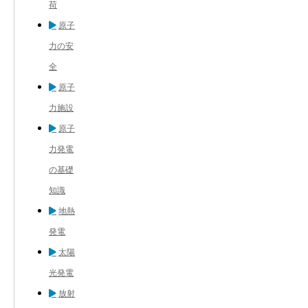
荷
原子
力の安
全
原子
力施設
原子
力発電
の基礎
知識
地熱
発電
太陽
光発電
放射