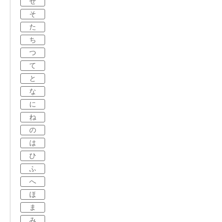
せ
そ
た
ち
つ
て
と
な
に
ね
の
は
ひ
ふ
へ
ほ
ま
み