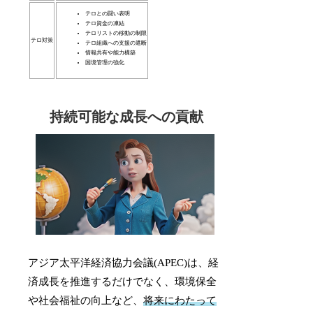
テロとの闘い表明
テロ資金の凍結
テロリストの移動の制限
テロ対策
テロ組織への支援の遮断
情報共有や能力構築
国境管理の強化
持続可能な成長への貢献
アジア太平洋経済協力会議(APEC)は、経
済成長を推進するだけでなく、環境保全
や社会福祉の向上など、
将来にわたって