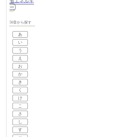
省エネルギ
ー
50音から探す
あ
い
う
え
お
か
き
く
け
こ
さ
し
す