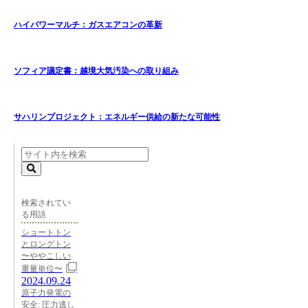
ハイパワーマルチ：ガスエアコンの革新
ソフィア議定書：越境大気汚染への取り組み
サハリンプロジェクト：エネルギー供給の新たな可能性
検索されてい
る用語
ショートトン
とロングトン
〜ややこしい
重量単位〜
2024.09.24
原子力発電の
安全: 圧力逃し