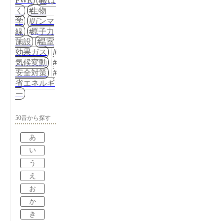
PWR
被ば
く
生物
学
ガンマ
線
原子力
施設
温室
効果ガス
気候変動
安全対策
省エネルギ
ー
50音から探す
あ
い
う
え
お
か
き