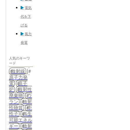
電気
代を下
げる
風力
発電
人気のキーワ
ード
放射線
原子力発
電
原子
炉
放射性
廃棄物
ウ
ラン
放射
性物質
中
性子
再生
可能エネル
ギー
放射