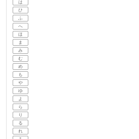
は
ひ
ふ
へ
ほ
ま
み
む
め
も
や
ゆ
よ
ら
り
る
れ