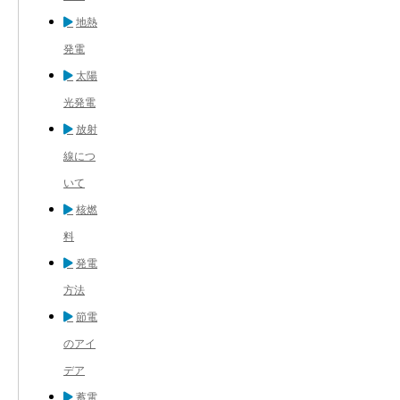
地熱
発電
太陽
光発電
放射
線につ
いて
核燃
料
発電
方法
節電
のアイ
デア
蓄電