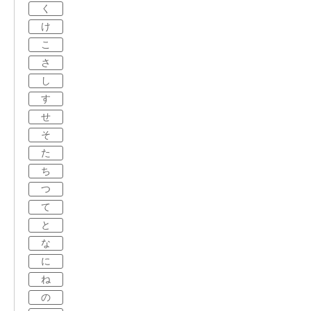
く
け
こ
さ
し
す
せ
そ
た
ち
つ
て
と
な
に
ね
の