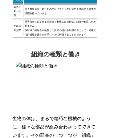
の側面
エネル
原子力発電は、私たちの生活に欠かせない電力を供給する重要な
ギー分
役割を担っています。
野
原子力から生まれる放射線を利用した技術は、組織の観察に欠か
生命科
せません。
学分野
放射線の透過性や物質との反応の違いを利用することで、組織の
内部構造や働きを分子レベルで解明することができます。
組織の種類と働き
生物の体は、まるで精巧な機械のよう
に、様々な部品が組み合わさってできて
います。その部品の一つ一つが「組織」