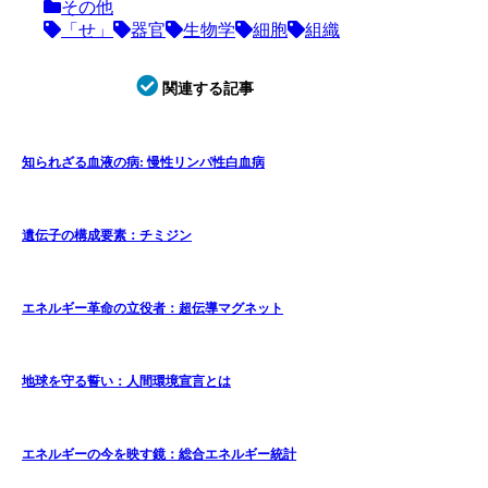
その他
「せ」
器官
生物学
細胞
組織
関連する記事
知られざる血液の病: 慢性リンパ性白血病
遺伝子の構成要素：チミジン
エネルギー革命の立役者：超伝導マグネット
地球を守る誓い：人間環境宣言とは
エネルギーの今を映す鏡：総合エネルギー統計