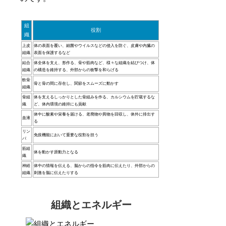
組
役割
織
上皮
体の表面を覆い、細菌やウイルスなどの侵入を防ぐ、皮膚や内臓の
組織
表面を保護するなど
結合
体全体を支え、形作る、骨や筋肉など、様々な組織を結びつけ、体
組織
の構造を維持する、外部からの衝撃を和らげる
軟骨
骨と骨の間に存在し、関節をスムーズに動かす
組織
骨組
体を支えるしっかりとした骨組みを作る、カルシウムを貯蔵するな
織
ど、体内環境の維持にも貢献
体中に酸素や栄養を届ける、老廃物や異物を回収し、体外に排出す
血液
る
リン
免疫機能において重要な役割を担う
パ
筋組
体を動かす原動力となる
織
神経
体中の情報を伝える、脳からの指令を筋肉に伝えたり、外部からの
組織
刺激を脳に伝えたりする
組織とエネルギー