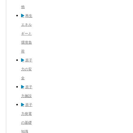
他
再生
エネル
ギーと
環境負
荷
原子
力の安
全
原子
力施設
原子
力発電
の基礎
知識