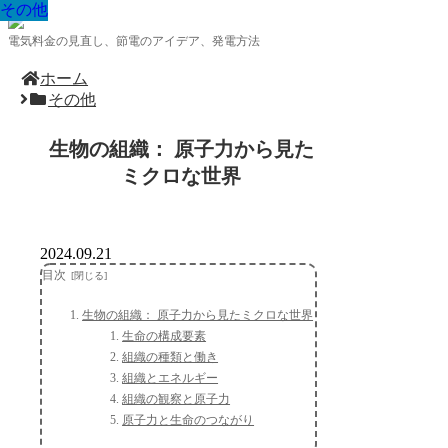
その他
その他
その他
その他
その他
その他
その他
その他
その他
電気料金の見直し、節電のアイデア、発電方法
ホーム
その他
生物の組織： 原子力から見た
ミクロな世界
2024.09.21
目次
生物の組織： 原子力から見たミクロな世界
生命の構成要素
組織の種類と働き
組織とエネルギー
組織の観察と原子力
原子力と生命のつながり