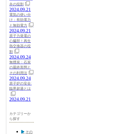
弁の役割
2024.09.21
電気の使い分
け：有効電力
と無効電力
2024.09.21
原子力発電の
心臓部！再生
熱交換器の役
割
2024.09.24
無煙炭：石炭
の最終形態と
その利用法
2024.09.24
原子炉の安全:
臨界超過とは
2024.09.21
カテゴリーか
ら探す
その