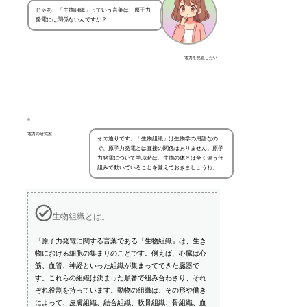
じゃあ、「生物組織」っていう言葉は、原子力
発電には関係ないんですか？
電力を見直したい
電力の研究家
その通りです。「生物組織」は生物学の用語なの
で、原子力発電とは直接の関係はありません。原子
力発電について学ぶ時は、生物の体とは全く違う仕
組みで動いていることを覚えておきましょうね。
生物組織とは。
「原子力発電に関する言葉である『生物組織』は、生き
物における細胞の集まりのことです。例えば、心臓は心
筋、血管、神経といった組織が集まってできた臓器で
す。これらの組織は決まった順番で組み合わさり、それ
ぞれ役割を持っています。動物の組織は、その形や働き
によって、皮膚組織、結合組織、軟骨組織、骨組織、血