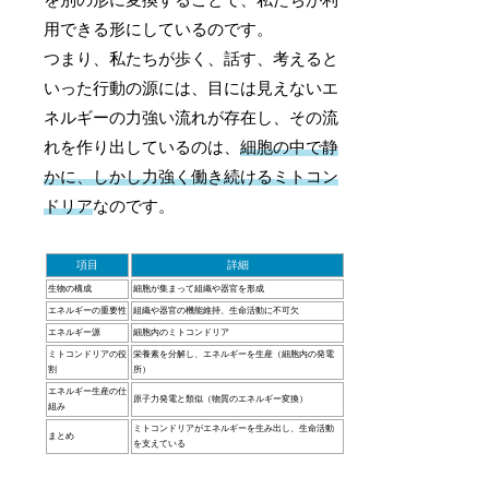
用できる形にしているのです。
つまり、私たちが歩く、話す、考えると
いった行動の源には、目には見えないエ
ネルギーの力強い流れが存在し、その流
れを作り出しているのは、
細胞の中で静
かに、しかし力強く働き続けるミトコン
ドリア
なのです。
項目
詳細
生物の構成
細胞が集まって組織や器官を形成
エネルギーの重要性
組織や器官の機能維持、生命活動に不可欠
エネルギー源
細胞内のミトコンドリア
ミトコンドリアの役
栄養素を分解し、エネルギーを生産（細胞内の発電
割
所）
エネルギー生産の仕
原子力発電と類似（物質のエネルギー変換）
組み
ミトコンドリアがエネルギーを生み出し、生命活動
まとめ
を支えている