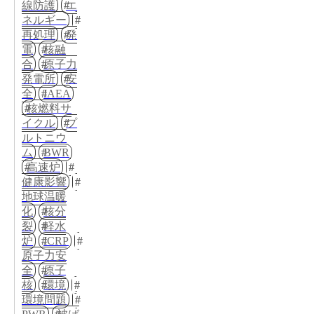
線防護
エ
ネルギー
再処理
発
電
核融
合
原子力
発電所
安
全
IAEA
核燃料サ
イクル
プ
ルトニウ
ム
BWR
高速炉
健康影響
地球温暖
化
核分
裂
軽水
炉
ICRP
原子力安
全
原子
核
環境
環境問題