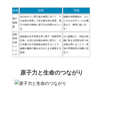
技術
説明
用途
光の代わりに電子線を物質に当てて、そ
細胞の内部構造や、さら
電子
の反射を利用して拡大像を得る装置。電
に小さな分子レベルの構
顕微
子の発生や制御に原子力が利用されてい
造まで、鮮明に映し出
鏡
る。
す。
放射
放射線を出す性質を持つ原子（放射性同
がん細胞など、特定の組
性同
位体）を含む化合物を体内に投与し、そ
織に集まる性質を持つ化
位体
の元素が出す放射線を検出することで、
合物を用いることで、病
イメ
組織や臓器の働きを生きたまま観察する
気の早期発見や診断に役
ージ
技術。
立つ。
ング
原子力と生命のつながり