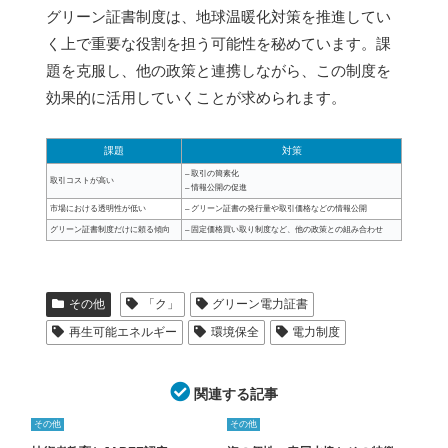
グリーン証書制度は、地球温暖化対策を推進してい
く上で重要な役割を担う可能性を秘めています。課
題を克服し、他の政策と連携しながら、この制度を
効果的に活用していくことが求められます。
課題
対策
– 取引の簡素化
取引コストが高い
– 情報公開の促進
市場における透明性が低い
– グリーン証書の発行量や取引価格などの情報公開
グリーン証書制度だけに頼る傾向
– 固定価格買い取り制度など、他の政策との組み合わせ
その他
「ク」
グリーン電力証書
再生可能エネルギー
環境保全
電力制度
関連する記事
その他
その他