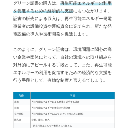
グリーン証書の購入は、
再生可能エネルギーの利用
を促進するための経済的な支援
にもつながります。
証書の販売による収入は、再生可能エネルギー発電
事業者の設備投資や運転資金に充てられ、新たな発
電設備の導入や技術開発を促進します。
このように、グリーン証書は、環境問題に関心の高
い企業や団体にとって、自社の環境への取り組みを
対外的にアピールする手段として、また、再生可能
エネルギーの利用を促進するための経済的な支援を
行う手段として、有効な制度と言えるでしょう。
項目
内容
定義
再生可能エネルギーによる発電を証明する証書
目的
再生可能エネルギーの普及と利用促進
発行単位
再生可能エネルギー1,000キロワット時ごとに1単位
購入者
企業、団体、個人
– 再生可能エネルギー利用として扱える