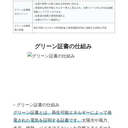
– 企業の環境への取り組みを対外的に示せる
– 実質的な再生可能エネルギー導入と見なされ、企業イメージ向上や社会貢献
グリーン証書購
活動としてアピールできる
入のメリット
– 従業員や顧客の環境意識向上
– 企業のブランド価値向上
グリーン証書制
再生可能エネルギーの利用促進と地球温暖化対策に貢献する有効な手段
度の意義
グリーン証書の仕組み
– グリーン証書の仕組み
グリーン証書とは、再生可能エネルギーによって発
電された電気を証明する証書です。
太陽光や風力、
水力、地熱、バイオマスといった自然エネルギーを