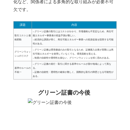
化など、関係者による多角的な取り組みが必要不可
欠です。
課題
内容
– グリーン証書の取引にはコストがかかり、市場価格も不安定なため、再生可
取引コストと価
能エネルギー事業者の収益予測が難しい。
格変動
– 経済的な誘因が弱く、再生可能エネルギー事業への投資促進を阻害する可能
性がある。
– グリーン証書は環境価値のみの取引となるため、証書購入企業が実際には再
グリーンウォッ
生可能エネルギーを使用していなくても、環境貢献を装える。
シュのリスク
– 制度の信頼性や透明性を損ない、グリーンウォッシュを招く恐れがある。
– グリーン証書の発行・取引に関する基準やルールが国や地域によって異な
基準やルールの
る。
不統一
– 証書の信頼性・透明性の確保が難しく、国際的な取引の障壁となる可能性が
ある。
グリーン証書の今後