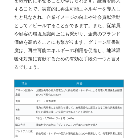
を対外的に示せることが挙げられます。証書を購入
することで、実質的に再生可能エネルギーを導入し
たと見なされ、企業イメージの向上や社会貢献活動
としてアピールすることができます。また、従業員
や顧客の環境意識向上にも繋がり、企業のブランド
価値を高めることにも繋がります。グリーン証書制
度は、再生可能エネルギーの利用を促進し、地球温
暖化対策に貢献するための有効な手段の一つと言え
るでしょう。
項目
内容
グリーン証書の
太陽光発電や風力発電などの再生可能エネルギーによる発電の環境保全貢献度
定義
合いを可視化したもの
別称
グリーン電力証書
電力の利用者による購入を通じて、地球温暖化の原因となる二酸化炭素排出を
役割
抑えた環境に優しい発電方法であることを証明する
単位
1単位 = 1,000キロワット時（kWh）
購入方法
電気料金とは別に「プレミアム」と呼ばれる価格で購入
プレミアムの使
再生可能エネルギーの普及や開発促進のための費用として、発電事業者に還元
途