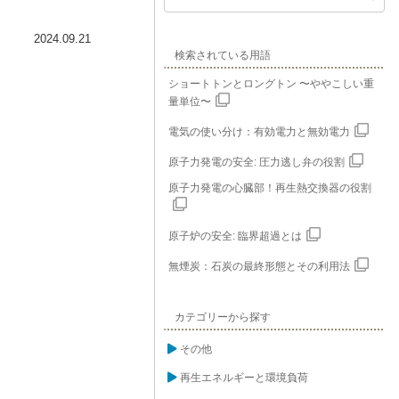
2024.09.21
検索されている用語
ショートトンとロングトン 〜ややこしい重
量単位〜
電気の使い分け：有効電力と無効電力
原子力発電の安全: 圧力逃し弁の役割
原子力発電の心臓部！再生熱交換器の役割
原子炉の安全: 臨界超過とは
無煙炭：石炭の最終形態とその利用法
カテゴリーから探す
その他
再生エネルギーと環境負荷