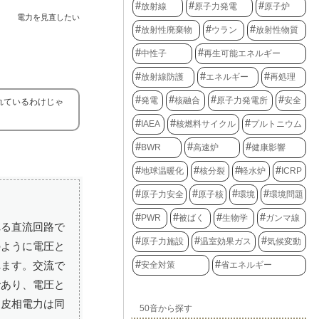
放射線
原子力発電
原子炉
電力を見直したい
放射性廃棄物
ウラン
放射性物質
中性子
再生可能エネルギー
放射線防護
エネルギー
再処理
発電
核融合
原子力発電所
安全
れているわけじゃ
IAEA
核燃料サイクル
プルトニウム
BWR
高速炉
健康影響
地球温暖化
核分裂
軽水炉
ICRP
原子力安全
原子核
環境
環境問題
PWR
被ばく
生物学
ガンマ線
れる直流回路で
原子力施設
温室効果ガス
気候変動
のように電圧と
れます。交流で
安全対策
省エネルギー
であり、電圧と
と皮相電力は同
50音から探す