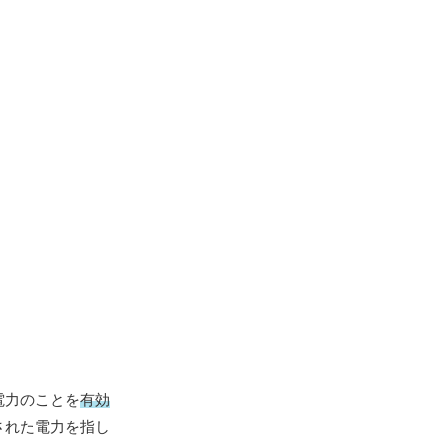
電力のことを
有効
された電力を指し