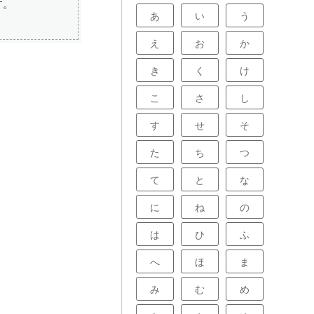
す。
あ
い
う
え
お
か
き
く
け
こ
さ
し
す
せ
そ
た
ち
つ
て
と
な
に
ね
の
は
ひ
ふ
へ
ほ
ま
み
む
め