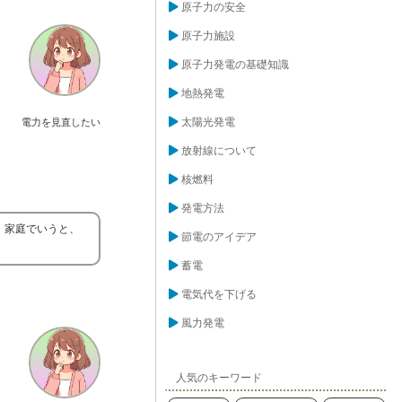
原子力の安全
原子力施設
原子力発電の基礎知識
地熱発電
太陽光発電
電力を見直したい
放射線について
核燃料
発電方法
、家庭でいうと、
節電のアイデア
蓄電
電気代を下げる
風力発電
人気のキーワード