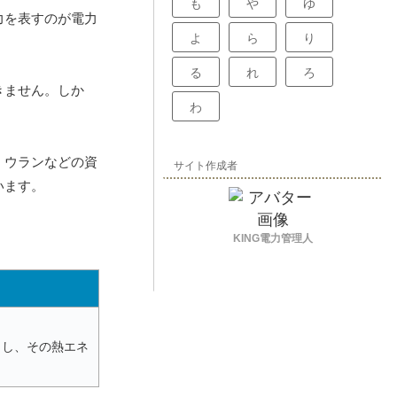
も
や
ゆ
力を表すのが電力
よ
ら
り
る
れ
ろ
きません。しか
わ
、ウランなどの資
サイト作成者
います。
KING電力管理人
出し、その熱エネ