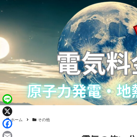
L
i
ホーム
その他
X
n
F