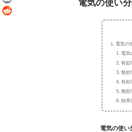
電気の使い分
e
a
E
c
m
R
e
a
e
b
i
d
o
電気の
l
d
o
電気
i
k
有効
t
無効
有効
無効
効率
電気の使い