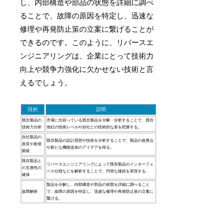
し、内部構造や部品の状態を詳細に調べ
ることで、故障の原因を特定し、迅速な
修理や再発防止策の立案に繋げることが
できるのです。このように、リバースエ
ンジニアリングは、企業にとって技術力
向上や競争力強化に欠かせない技術と言
えるでしょう。
目的
説明
競合製品の
市場に出回っている競合製品を分解・分析することで、競合
技術力分析
他社の技術レベルや自社との技術的な差を把握する。
自社製品の
既存製品の設計思想や技術を分析することで、製品の改善点
改良や新規
や新たな機能追加のアイデアを得る。
開発
既存製品と
リバースエンジニアリングによって既存製品のインターフェ
の互換性の
ース仕様などを解析することで、円滑な接続を実現する。
確保
製品を分解し、内部構造や部品の状態を詳細に調べること
故障解析
で、故障の原因を特定し、迅速な修理や再発防止策の立案に
繋げる。