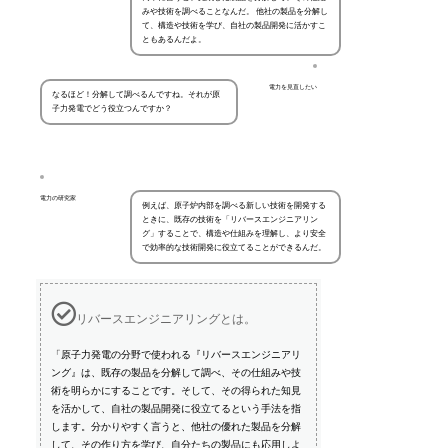
みや技術を調べることなんだ。 他社の製品を分解し
て、構造や技術を学び、自社の製品開発に活かすこ
ともあるんだよ。
電力を見直したい
なるほど！分解して調べるんですね。それが原
子力発電でどう役立つんですか？
電力の研究家
例えば、原子炉内部を調べる新しい技術を開発する
ときに、既存の技術を「リバースエンジニアリン
グ」することで、構造や仕組みを理解し、より安全
で効率的な技術開発に役立てることができるんだ。
リバースエンジニアリングとは。
「原子力発電の分野で使われる『リバースエンジニアリ
ング』は、既存の製品を分解して調べ、その仕組みや技
術を明らかにすることです。そして、その得られた知見
を活かして、自社の製品開発に役立てるという手法を指
します。分かりやすく言うと、他社の優れた製品を分解
して、その作り方を学び、自分たちの製品にも応用しよ