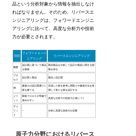
品という分析対象から情報を抽出しなけ
ればなりません。そのため、リバースエ
ンジニアリングは、フォワードエンジニ
アリングに比べて、高度な分析力や技術
力が必要とされます。
フォワードエンジ
項目
リバースエンジニアリング
ニアリング
設計図に基づいて製品
既存製品を分析して設計や製造に関する情
概要
を開発
報を得る
プロ
設計図→製品
製品→設計図
セス
建築士の設計図通りに
完成した家を参考に間取りや建築方法を推
例
家を建てる
測して新たな家を設計する
メリ
開発プロセスが明確で
高度な分析力や技術力が身につく
ット
進めやすい
デメ
リッ
–
分析に高度な技術力が必要
ト
原子力分野におけるリバース