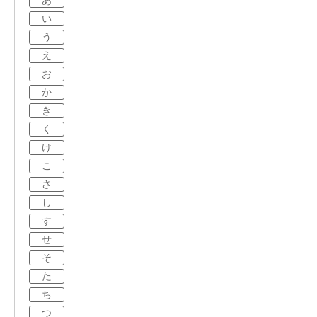
あ
い
う
え
お
か
き
く
け
こ
さ
し
す
せ
そ
た
ち
つ