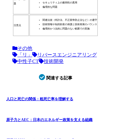
セキュリティ上の脆弱性の悪用
題
倫理的な問題
関連法規（特許法、不正競争防止法など）の遵守
技術情報や知的財産の保護と技術発展のバランス
注意点
倫理的かつ法的に問題のない範囲での実施
その他
「リ」
リバースエンジニアリング
中性子CT
技術開発
関連する記事
人口と死亡の関係：粗死亡率を理解する
原子力とAEC：日本のエネルギー政策を支える組織