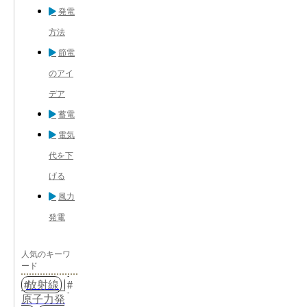
発電
方法
節電
のアイ
デア
蓄電
電気
代を下
げる
風力
発電
人気のキーワ
ード
放射線
原子力発