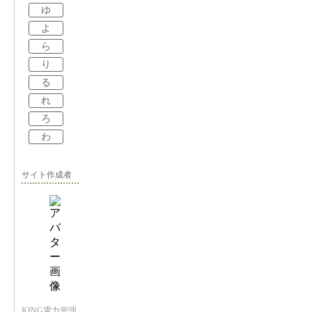
ゆ
よ
ら
り
る
れ
ろ
わ
サイト作成者
KING電力管理