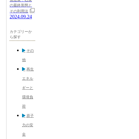
の最終形態と
その利用法
2024.09.24
カテゴリーか
ら探す
その
他
再生
エネル
ギーと
環境負
荷
原子
力の安
全