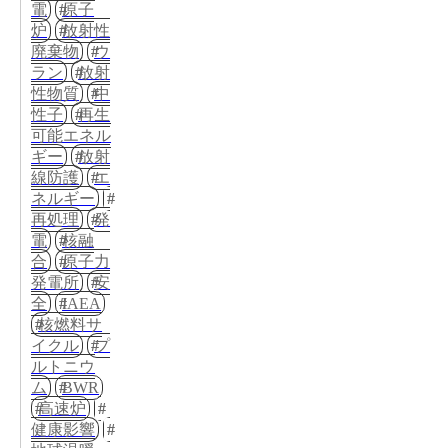
電
原子
炉
放射性
廃棄物
ウ
ラン
放射
性物質
中
性子
再生
可能エネル
ギー
放射
線防護
エ
ネルギー
再処理
発
電
核融
合
原子力
発電所
安
全
IAEA
核燃料サ
イクル
プ
ルトニウ
ム
BWR
高速炉
健康影響