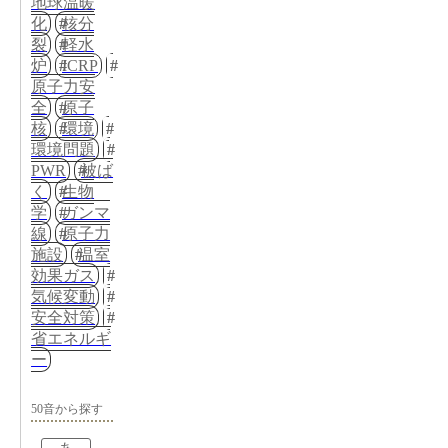
地球温暖
化
核分
裂
軽水
炉
ICRP
原子力安
全
原子
核
環境
環境問題
PWR
被ば
く
生物
学
ガンマ
線
原子力
施設
温室
効果ガス
気候変動
安全対策
省エネルギ
ー
50音から探す