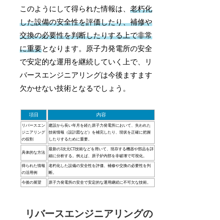
このようにして得られた情報は、
老朽化
した設備の安全性を評価したり、補修や
交換の必要性を判断したりする上で非常
に重要
となります。原子力発電所の安全
で安定的な運用を継続していく上で、リ
バースエンジニアリングは今後ますます
欠かせない技術となるでしょう。
項目
内容
リバースエン
建設から長い年月を経た原子力発電所において、失われた
ジニアリング
技術情報（設計図など）を補完したり、現状を正確に把握
の役割
したりするために重要。
最新の3次元CT技術などを用いて、現存する機器や部品を詳
具体的な方法
細に分析する。例えば、原子炉内部を非破壊で可視化。
得られた情報
老朽化した設備の安全性を評価、補修や交換の必要性を判
の活用例
断。
今後の展望
原子力発電所の安全で安定的な運用継続に不可欠な技術。
リバースエンジニアリングの