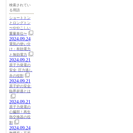
検索されてい
る用語
ショートトン
とロングトン
〜ややこしい
重量単位〜
2024.09.24
電気の使い分
け：有効電力
と無効電力
2024.09.21
原子力発電の
安全: 圧力逃し
弁の役割
2024.09.21
原子炉の安全:
臨界超過とは
2024.09.21
原子力発電の
心臓部！再生
熱交換器の役
割
2024.09.24
無煙炭：石炭