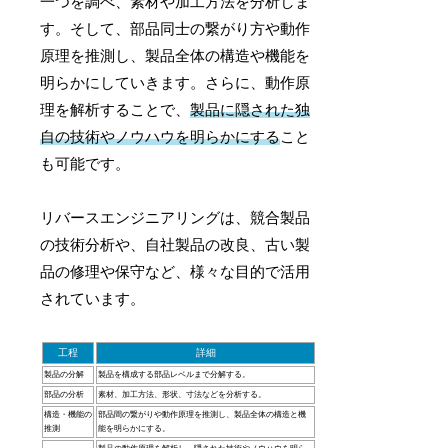
一つを調べ、素材や加工方法を分析しま
す。そして、部品同士の繋がり方や動作
原理を推測し、製品全体の構造や機能を
明らかにしていきます。さらに、動作原
理を解析することで、
製品に隠された独
自の技術やノウハウを明らかにする
こと
も可能です。
リバースエンジニアリングは、競合製品
の技術分析や、自社製品の改良、古い製
品の修理や保守など、様々な目的で活用
されています。
工程
詳細
製品の分解
製品を構成する部品レベルまで分解する。
部品の分析
素材、加工方法、形状、寸法などを分析する。
構造・機能の
部品間の繋がりや動作原理を推測し、製品全体の構造と機
推測
能を明らかにする。