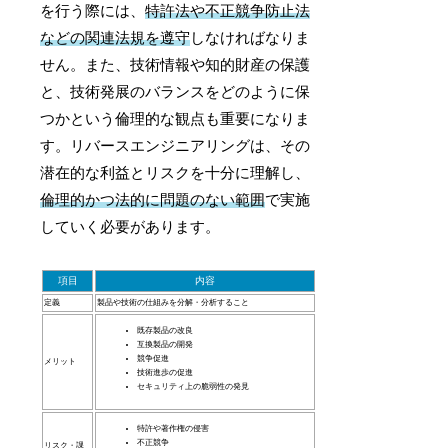
を行う際には、
特許法や不正競争防止法
などの関連法規を遵守
しなければなりま
せん。また、技術情報や知的財産の保護
と、技術発展のバランスをどのように保
つかという倫理的な観点も重要になりま
す。リバースエンジニアリングは、その
潜在的な利益とリスクを十分に理解し、
倫理的かつ法的に問題のない範囲
で実施
していく必要があります。
項目
内容
定義
製品や技術の仕組みを分解・分析すること
既存製品の改良
互換製品の開発
競争促進
メリット
技術進歩の促進
セキュリティ上の脆弱性の発見
特許や著作権の侵害
不正競争
リスク・課