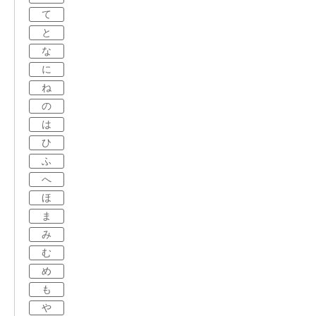
て
と
な
に
ね
の
は
ひ
ふ
へ
ほ
ま
み
む
め
も
や