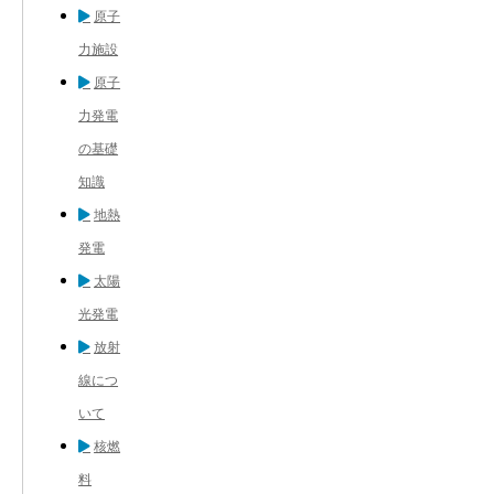
原子
力施設
原子
力発電
の基礎
知識
地熱
発電
太陽
光発電
放射
線につ
いて
核燃
料