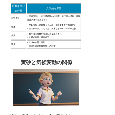
影響を受け
具体的な影響
る分野
– 視界不良による交通機関への影響（飛行機の遅延、高速
日常生活
道路の通行止めなど）
– 呼吸器系への影響（ぜん息、気管支炎などの悪化）
健康
– 目のかゆみ、くしゃみ、鼻水などのアレルギー症状
– 農作物の光合成阻害による生育不良
農業
– 太陽光発電の効率低下
– 土壌や水質の汚染
環境
– 地球全体の気候変動への影響
黄砂と気候変動の関係