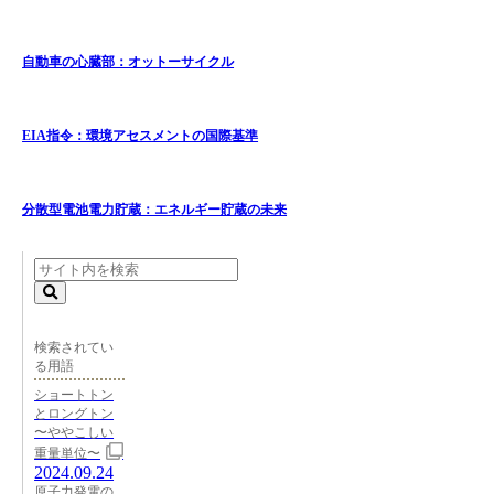
自動車の心臓部：オットーサイクル
EIA指令：環境アセスメントの国際基準
分散型電池電力貯蔵：エネルギー貯蔵の未来
検索されてい
る用語
ショートトン
とロングトン
〜ややこしい
重量単位〜
2024.09.24
原子力発電の