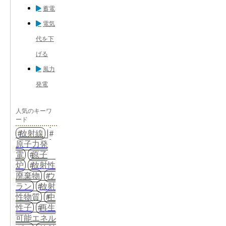
蓄電
電気
代を下
げる
風力
発電
人気のキーワ
ード
放射線
原子力発
電
原子
炉
放射性
廃棄物
ウ
ラン
放射
性物質
中
性子
再生
可能エネル