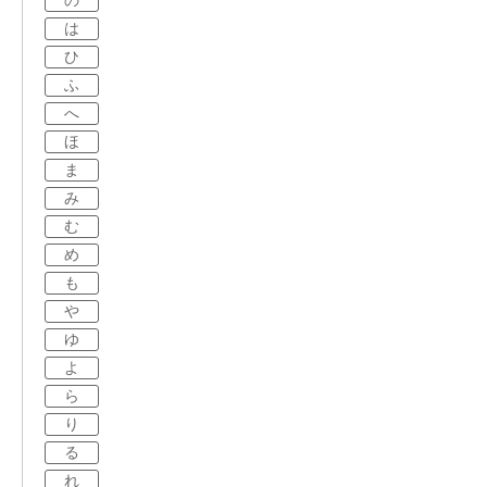
の
は
ひ
ふ
へ
ほ
ま
み
む
め
も
や
ゆ
よ
ら
り
る
れ