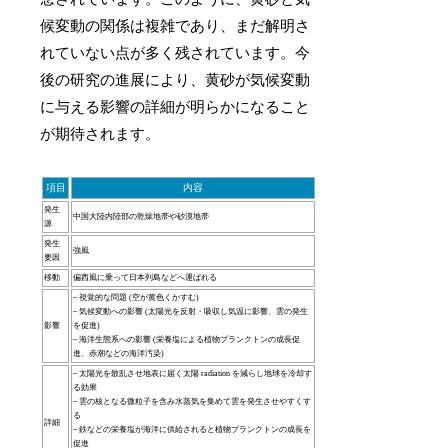
候変動の関係は複雑であり、まだ解明さ
れていない点が多く残されています。今
後の研究の進展により、黄砂が気候変動
に与える影響の詳細が明らかになること
が期待されます。
項目
内容
発生
中国大陸内陸部の乾燥地帯や砂漠地帯
源
発生
強風
要因
移動
偏西風に乗って日本列島などへ運ばれる
– 視覚的な問題 (空が黄色くかすむ)
– 気候変動への影響 (太陽光を反射・吸収し気温に影響、雲の発生
影響
を促進)
– 海洋生態系への影響 (栄養塩による植物プランクトンの成長促
進、赤潮などの海洋汚染)
– 太陽光を散乱させ地表に届く太陽 radiation を減らし地球を冷却す
る効果
– 雲の核となる微粒子を含み水蒸気を集めて雲を発生させやすくす
る
詳細
– 鉄などの栄養塩が海洋に供給されると植物プランクトンの成長を
促進