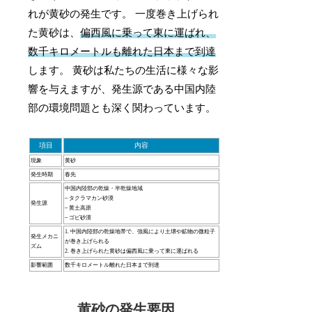
れが黄砂の発生です。 一度巻き上げられ
た黄砂は、
偏西風に乗って東に運ばれ、
数千キロメートルも離れた日本まで到達
します。 黄砂は私たちの生活に様々な影
響を与えますが、発生源である中国内陸
部の環境問題とも深く関わっています。
項目
内容
現象
黄砂
発生時期
春先
中国内陸部の乾燥・半乾燥地域
– タクラマカン砂漠
発生源
– 黄土高原
– ゴビ砂漠
1. 中国内陸部の乾燥地帯で、強風により土壌や鉱物の微粒子
発生メカニ
が巻き上げられる
ズム
2. 巻き上げられた黄砂は偏西風に乗って東に運ばれる
影響範囲
数千キロメートル離れた日本まで到達
黄砂の発生要因