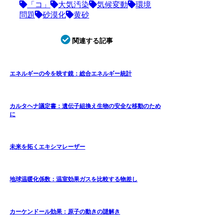
「コ」
大気汚染
気候変動
環境
問題
砂漠化
黄砂
関連する記事
エネルギーの今を映す鏡：総合エネルギー統計
カルタヘナ議定書：遺伝子組換え生物の安全な移動のため
に
未来を拓くエキシマレーザー
地球温暖化係数：温室効果ガスを比較する物差し
カーケンドール効果：原子の動きの謎解き