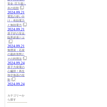
安全: 圧力逃し
弁の役割
2024.09.21
電気の使い分
け：有効電力
と無効電力
2024.09.21
原子炉の安全:
臨界超過とは
2024.09.21
無煙炭：石炭
の最終形態と
その利用法
2024.09.24
原子力発電の
心臓部！再生
熱交換器の役
割
2024.09.24
カテゴリーか
ら探す