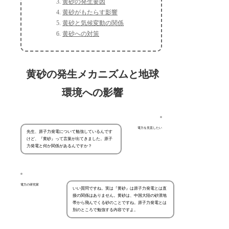
黄砂の発生要因
黄砂がもたらす影響
黄砂と気候変動の関係
黄砂への対策
黄砂の発生メカニズムと地球
環境への影響
電力を見直したい
先生、原子力発電について勉強しているんです
けど、『黄砂』って言葉が出てきました。原子
力発電と何か関係があるんですか？
電力の研究家
いい質問ですね。実は『黄砂』は原子力発電とは直
接の関係はありません。黄砂は、中国大陸の砂漠地
帯から飛んでくる砂のことですね。原子力発電とは
別のところで勉強する内容ですよ。