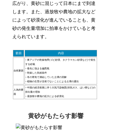
広がり、黄砂に混じって日本にまで到達
します。また、過放牧や農地の拡大など
によって砂漠化が進んでいることも、黄
砂の発生量増加に拍車をかけていると考
えられています。
要因
内容
– 東アジアの乾燥地帯(ゴビ砂漠、タクラマカン砂漠など)で発生
する砂嵐
– 春先に強まる偏西風
自然要因
– 乾燥した気候条件
– 冬の寒気で凍結していた土壌の溶解
– 植物の生育が活発でないことによる土壌の露出
– 中国の経済発展に伴う大気汚染物質(排気ガス、ばい煙など)の
人為的要
排出量の増加
因
– 過放牧や農地の拡大による砂漠化
黄砂がもたらす影響