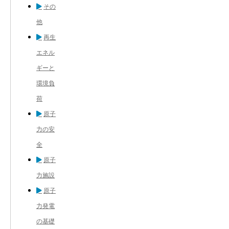
その
他
再生
エネル
ギーと
環境負
荷
原子
力の安
全
原子
力施設
原子
力発電
の基礎