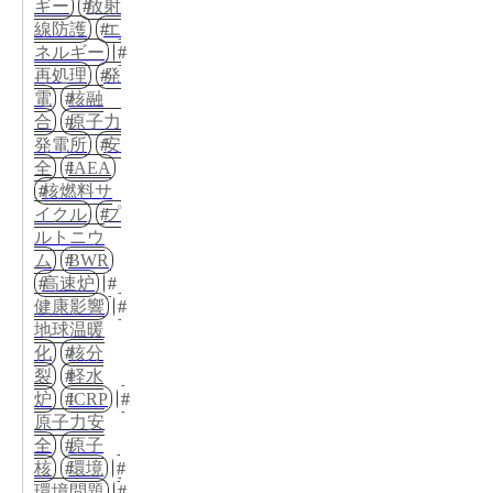
ギー
放射
線防護
エ
ネルギー
再処理
発
電
核融
合
原子力
発電所
安
全
IAEA
核燃料サ
イクル
プ
ルトニウ
ム
BWR
高速炉
健康影響
地球温暖
化
核分
裂
軽水
炉
ICRP
原子力安
全
原子
核
環境
環境問題