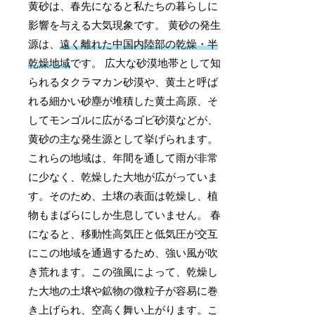
黄砂は、春先になると私たちの暮らしに
影響を与える大気現象です。 黄砂の発生
源は、
遠く離れた中国内陸部の乾燥・半
乾燥地域
です。 広大な砂漠地帯として知
られるタクラマカン砂漠や、黄土と呼ば
れる細かい砂塵が堆積した黄土高原、そ
してモンゴルに広がるゴビ砂漠などが、
黄砂の主な発生源として挙げられます。
これらの地域は、年間を通して雨が非常
に少なく、乾燥した大地が広がっていま
す。そのため、土壌の表面は乾燥し、植
物もまばらにしか生息していません。 春
になると、移動性高気圧と低気圧が交互
にこの地域を通過するため、強い風が吹
き荒れます。この強風によって、乾燥し
た大地の土壌や鉱物の微粒子が容易に巻
き上げられ、空高く舞い上がります。こ