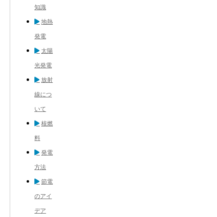
知識
地熱
発電
太陽
光発電
放射
線につ
いて
核燃
料
発電
方法
節電
のアイ
デア