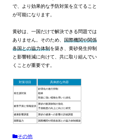
で、より効果的な予防対策を立てること
が可能になります。
黄砂は、一国だけで解決できる問題では
ありません。そのため、
国際機関や関係
各国との協力体制
を築き、黄砂発生抑制
と影響軽減に向けて、共に取り組んでい
くことが重要です。
対策項目
具体的な内容
砂漠化の進行抑制
発生源対策
植林
乾燥に強い植物を用いた緑化
黄砂の観測体制の強化
被害予測と情報提供
予測精度の向上に向けた研究
健康影響調査
黄砂の健康への影響の詳細調査
国際協力
国際機関や関係各国との協力体制構築
その他