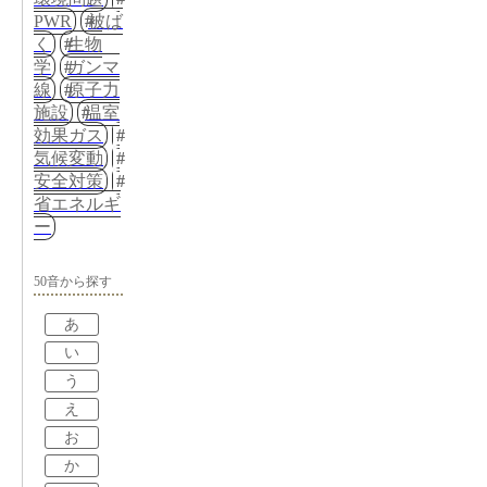
PWR
被ば
く
生物
学
ガンマ
線
原子力
施設
温室
効果ガス
気候変動
安全対策
省エネルギ
ー
50音から探す
あ
い
う
え
お
か