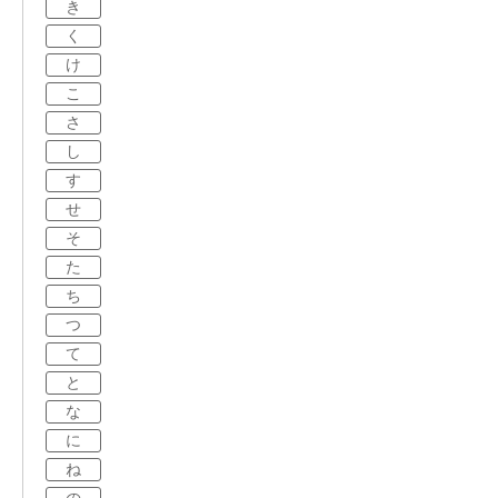
き
く
け
こ
さ
し
す
せ
そ
た
ち
つ
て
と
な
に
ね