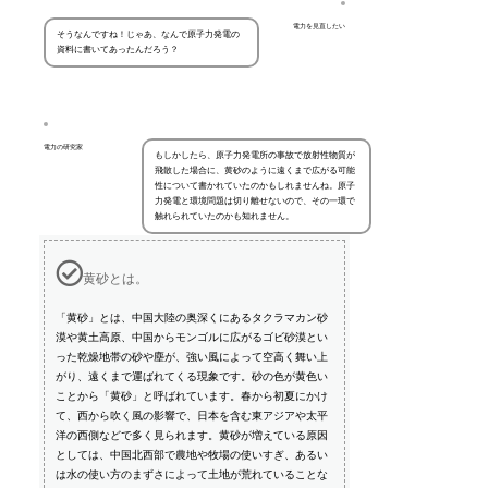
電力を見直したい
そうなんですね！じゃあ、なんで原子力発電の
資料に書いてあったんだろう？
電力の研究家
もしかしたら、原子力発電所の事故で放射性物質が
飛散した場合に、黄砂のように遠くまで広がる可能
性について書かれていたのかもしれませんね。原子
力発電と環境問題は切り離せないので、その一環で
触れられていたのかも知れません。
黄砂とは。
「黄砂」とは、中国大陸の奥深くにあるタクラマカン砂
漠や黄土高原、中国からモンゴルに広がるゴビ砂漠とい
った乾燥地帯の砂や塵が、強い風によって空高く舞い上
がり、遠くまで運ばれてくる現象です。砂の色が黄色い
ことから「黄砂」と呼ばれています。春から初夏にかけ
て、西から吹く風の影響で、日本を含む東アジアや太平
洋の西側などで多く見られます。黄砂が増えている原因
としては、中国北西部で農地や牧場の使いすぎ、あるい
は水の使い方のまずさによって土地が荒れていることな