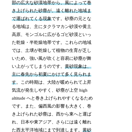
部の広大な砂漠地帯から、風によって巻
き上げられた砂塵が、遠く離れた地域ま
で運ばれてくる現象
です。砂塵の元とな
る地域は、主にタクラマカン砂漠や黄土
高原、モンゴルに広がるゴビ砂漠といっ
た乾燥・半乾燥地帯です。これらの地域
では、土壌が乾燥して植物の生育が乏し
いため、強い風が吹くと容易に砂塵が舞
い上がってしまうのです。
黄砂現象は、
主に春先から初夏にかけて多く見られま
す
。この時期は、大陸が暖められて上昇
気流が発生しやすく、砂塵が上空 high
altitude へと巻き上げられやすくなるため
です。また、偏西風の影響も大きく、巻
き上げられた砂塵は、西から東へと運ば
れ、日本や東アジア、さらには遠く離れ
た西太平洋地域にまで到達します。
黄砂