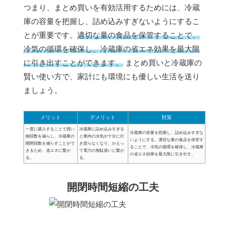
つまり、まとめ買いを有効活用するためには、冷蔵
庫の容量を把握し、詰め込みすぎないようにするこ
とが重要です。
適切な量の食品を保管することで、
冷気の循環を確保し、冷蔵庫の省エネ効果を最大限
に引き出すことができます。
まとめ買いと冷蔵庫の
賢い使い方で、家計にも環境にも優しい生活を送り
ましょう。
メリット
デメリット
対策
一度に購入することで買い
冷蔵庫に詰め込みすぎる
冷蔵庫の容量を把握し、詰め込みすぎな
物回数を減らし、冷蔵庫の
と庫内の冷気が十分に行
いようにする。適切な量の食品を保管す
開閉回数を減らすことがで
き渡らなくなり、かえっ
ることで、冷気の循環を確保し、冷蔵庫
きるため、省エネに繋が
て電力の無駄遣いに繋が
の省エネ効果を最大限に引き出す。
る。
る。
開閉時間短縮の工夫