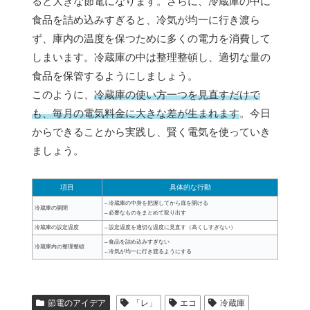
ると大きな節電になります。さらに、冷蔵庫の中に
食品を詰め込みすぎると、冷気が均一に行き渡ら
ず、庫内の温度を保つために多くの電力を消費して
しまいます。冷蔵庫の中は整理整頓し、適切な量の
食品を保管するようにしましょう。
このように、
冷蔵庫の使い方一つを見直すだけで
も、毎月の電気料金に大きな差が生まれます
。今日
からできることから実践し、賢く電気を使っていき
ましょう。
項目
具体的な行動
– 冷蔵庫の中身を把握してから扉を開ける
冷蔵庫の開閉
– 必要なものをまとめて取り出す
冷蔵庫の設定温度
– 設定温度を適切な温度に見直す（高くしすぎない）
– 食品を詰め込みすぎない
冷蔵庫内の整理整頓
– 冷気が均一に行き渡るようにする
節電のアイデア
「レ」
エコ
冷蔵庫