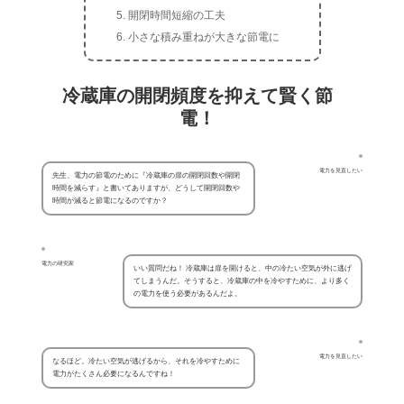
開閉時間短縮の工夫
小さな積み重ねが大きな節電に
冷蔵庫の開閉頻度を抑えて賢く節
電！
電力を見直したい
先生、電力の節電のために『冷蔵庫の扉の開閉回数や開閉
時間を減らす』と書いてありますが、どうして開閉回数や
時間が減ると節電になるのですか？
電力の研究家
いい質問だね！ 冷蔵庫は扉を開けると、中の冷たい空気が外に逃げ
てしまうんだ。そうすると、冷蔵庫の中を冷やすために、より多く
の電力を使う必要があるんだよ。
電力を見直したい
なるほど。冷たい空気が逃げるから、それを冷やすために
電力がたくさん必要になるんですね！