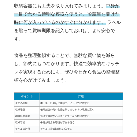
収納容器にも工夫を取り入れてみましょう。
中身が
一目でわかる透明な容器を使うと、冷蔵庫を開けた
時に何が入っているのかすぐに分かります。
ラベル
を貼って賞味期限を記入しておけば、より安心で
す。
食品を整理整頓することで、無駄な買い物を減ら
し、節約にもつながります。快適で効率的なキッチ
ンを実現するためにも、ぜひ今日から食品の整理整
頓を心がけてみましょう。
ポイント
詳細
食品の分類
肉、魚、野菜など種類ごとに分けて収納する
収納場所
使用頻度の高い食品は取り出しやすい場所に置く
調味料の収納
醤油や味噌などはまとめて一か所に収納する
収納容器
中身が見える透明な容器を使う
ラベルの活用
ラベルに賞味期限を記入する