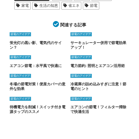
家電
生活の知恵
省エネ
節電
関連する記事
節電のアイデア
節電のアイデア
蛍光灯の黒い影、電気代のサイ
サーキュレーター併用で節電効果
ン？
アップ！
節電のアイデア
節電のアイデア
エアコン節電：水平風で快適に
電力節約: 照明とエアコン活用術
節電のアイデア
節電のアイデア
冬場の節電対策！便座カバーの意
冷蔵庫の詰め込みすぎに注意！節
外な効果
電のヒント
節電のアイデア
節電のアイデア
待機電力を削減！スイッチ付き電
エアコンの節電！フィルター掃除
源タップのススメ
で快適生活