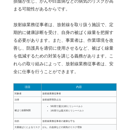
損傷が生じ、がんや白血病などの病気のリスクが高
まる可能性があるからです。
放射線業務従事者は、放射線を取り扱う施設で、定
期的に健康診断を受け、自身の被ばく線量を把握す
る必要があります。また、事業者は、作業環境を改
善し、防護具を適切に使用させるなど、被ばく線量
を低減するための対策を講じる義務があります。こ
れらの取り組みによって、放射線業務従事者は、安
全に仕事を行うことができます。
項目
内容
対象者
放射線業務従事者
法律
放射線障害防止法
5年間で最大100ミリシーベルト
被ばく線量制限
1年間では最大50ミリシーベルト
目的
放射線業務従事者の健康を守る
大量被ばくによるリスク
がん、白血病などの病気のリスク増加