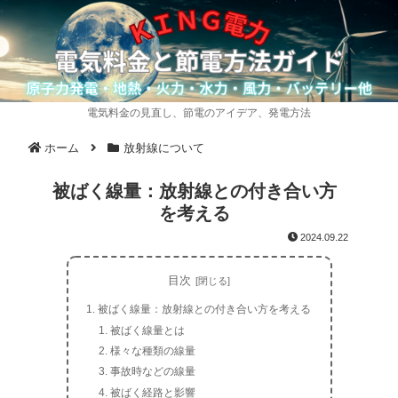
電気料金の見直し、節電のアイデア、発電方法
ホーム
放射線について
被ばく線量：放射線との付き合い方
を考える
2024.09.22
目次
被ばく線量：放射線との付き合い方を考える
被ばく線量とは
様々な種類の線量
事故時などの線量
被ばく経路と影響