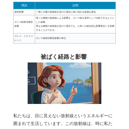
用語
説明
急性影響
一度に大量の放射線を浴びた場合に体に現れる急激な変化
様々な種類の放射線による影響を、ガンマ線を基準として比較できるように
ガンマ線相当吸収
した線量。
線量
異なる種類の放射線を浴びた場合でも、人体への総合的な影響度合いを把握
することができる。
グレイ・イクイバ
ガンマ線相当吸収線量の単位
レント
被ばく経路と影響
私たちは、目に見えない放射線というエネルギーに
囲まれて生活しています。この放射線は、時に私た