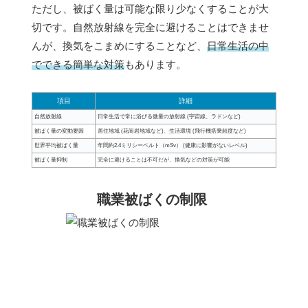
ただし、被ばく量は可能な限り少なくすることが大
切です。自然放射線を完全に避けることはできませ
んが、換気をこまめにすることなど、
日常生活の中
でできる簡単な対策
もあります。
項目
詳細
自然放射線
日常生活で常に浴びる微量の放射線 (宇宙線、ラドンなど)
被ばく量の変動要因
居住地域 (花崗岩地域など)、生活環境 (飛行機搭乗頻度など)
世界平均被ばく量
年間約2.4ミリシーベルト（mSv） (健康に影響がないレベル)
被ばく量抑制
完全に避けることは不可だが、換気などの対策が可能
職業被ばくの制限