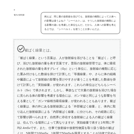
電力の研究家
例えば、同じ量の放射線を浴びても、放射線の種類によって人体へ
の影響は違うよね？『シーベルト』は、そうした放射線の種類によ
る影響の違いを考慮した単位なんだ。だから、人体への影響を考え
る上では、『シーベルト』を使うことが多いんだよ。
被ばく線量とは。
「被ばく線量」という言葉は、人が放射線を浴びることを「被ばく」と呼
び、浴びた放射線の量を表す言葉です。普段の放射線管理では、体に吸収
された放射線の量を表すグレイ（Gy）という単位に、放射線の種類に応じ
た重み付けをした数値を掛けて計算した「等価線量」や、さらに体の組織
や臓器によって放射線の影響を受けやすさが違うことを考慮した数値を掛
けて計算した「実効線量」が使われます。これらの単位はどちらもシーベ
ルト（Sv）で表されます。しかし、事故などで大量の放射線を浴びた場合
に見られる体の影響を考慮する場合には、ガンマ線と同じような影響を与
える量として「ガンマ線相当吸収線量」が使われることもあります。被ば
く線量は、体の外にある放射線源による「外部被ばく線量」と、体内に取
り込んだ放射線源による「内部被ばく線量」に分けられ、その経路に応じ
て影響が調べられます。自然界に存在する放射線による人の被ばく線量
は、住んでいる場所によって異なりますが、実効線量で表すと1年間に平
均2.4mSvです。また、仕事で放射線や放射性物質を取り扱う場合の被ば
くは、5年間で100mSv、1年間で50mSvを限度とすることが法律で定めら