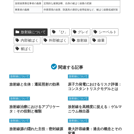
放射線業務従事者の義務
定期的な健康診断、自身の被ばく線量の把握
事業者の義務
作業環境の改善、防護具の適切な使用促進など、被ばく線量低減対策
放射線について
「ひ」
グレイ
シーベルト
内部被ばく
外部被ばく
放射線
線量
被ばく
関連する記事
放射線について
放射線について
放射線と生体：遷延照射の効果
原子力発電におけるリスク評価：
コンスタントリスクモデルとは
放射線について
放射線について
放射線治療におけるアプリケー
放射線を高精度に捉える：ゲルマ
タ：その役割と種類
ニウム検出器
放射線について
放射線について
放射線源の隠れた主役：密封線源
最大許容線量：過去の概念とその
変遷