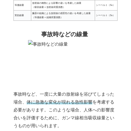
放射線の種類による影響の違いを考慮した線量
等価線量
シーベルト（Sv）
（吸収線量 × 放射線荷重係数）
臓器や組織による放射線の感受性の違いを考慮した線量
実効線量
シーベルト（Sv）
（等価線量 × 組織荷重係数）
事故時などの線量
事故時など、一度に大量の放射線を浴びてしまった
場合、
体に急激な変化が現れる急性影響
を考慮する
必要があります。このような場合、人体への影響度
合いを評価するために、ガンマ線相当吸収線量とい
うものが用いられます。