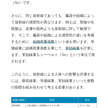
（Sv）です。
さらに、同じ放射線であっても、臓器や組織によっ
て放射線の感受性が異なります。例えば、骨髄や生
殖腺は、皮膚や筋肉よりも放射線に対して敏感で
す。そこで、臓器や組織による感受性の違いを考慮
するために、
組織荷重係数
という値を用います。等
価線量に組織荷重係数を乗じて、
実効線量
を計算し
ます。実効線量もシーベルト（Sv）という単位で表
されます。
このように、放射線による人体への影響を評価する
には、吸収線量、等価線量、実効線量といった複数
の指標を組み合わせて考える必要があります。
線量の種類
説明
単位
吸収線量
人体が吸収した放射線のエネルギー量
グレイ（Gy）