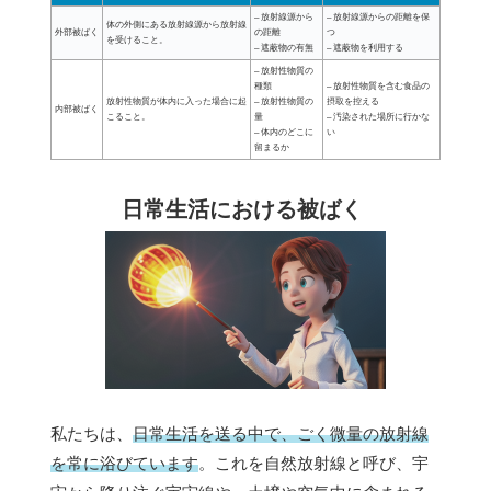
– 放射線源から
– 放射線源からの距離を保
体の外側にある放射線源から放射線
外部被ばく
の距離
つ
を受けること。
– 遮蔽物の有無
– 遮蔽物を利用する
– 放射性物質の
種類
– 放射性物質を含む食品の
放射性物質が体内に入った場合に起
– 放射性物質の
摂取を控える
内部被ばく
こること。
量
– 汚染された場所に行かな
– 体内のどこに
い
留まるか
日常生活における被ばく
私たちは、
日常生活を送る中で、ごく微量の放射線
を常に浴びています
。これを自然放射線と呼び、宇