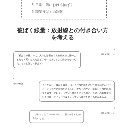
日常生活における被ばく
職業被ばくの制限
被ばく線量：放射線との付き合い方
を考える
電力を見直したい
『被ばく線量』って、人体に影響を与える放射線の量のこ
とだって聞いたんだけど、それだけじゃよく分からないん
だ。もっと詳しく教えて！
電力の研究家
そうだね。『被ばく線量』は、人が放射線を浴びた量を示すんだけ
ど、いくつかの種類があるんだ。主なものだと、吸収した放射線の
量を表す『グレイ』っていう単位を使うものと、人体への影響度合
いを考慮して『シーベルト』っていう単位を使うものがあるよ。
電力を見直したい
「グレイ」と「シーベルト」…違いがよくわか
らないなぁ。