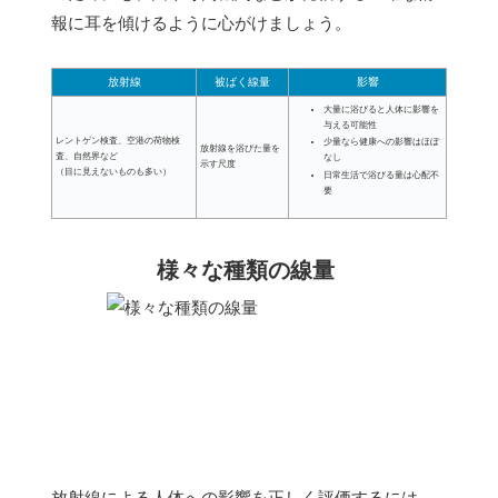
報に耳を傾けるように心がけましょう。
放射線
被ばく線量
影響
大量に浴びると人体に影響を
与える可能性
レントゲン検査、空港の荷物検
少量なら健康への影響はほぼ
放射線を浴びた量を
査、自然界など
なし
示す尺度
（目に見えないものも多い）
日常生活で浴びる量は心配不
要
様々な種類の線量
放射線による人体への影響を正しく評価するには、