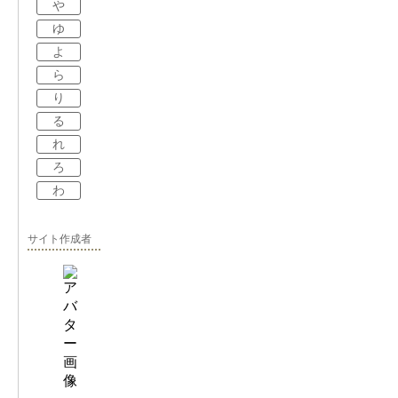
や
ゆ
よ
ら
り
る
れ
ろ
わ
サイト作成者