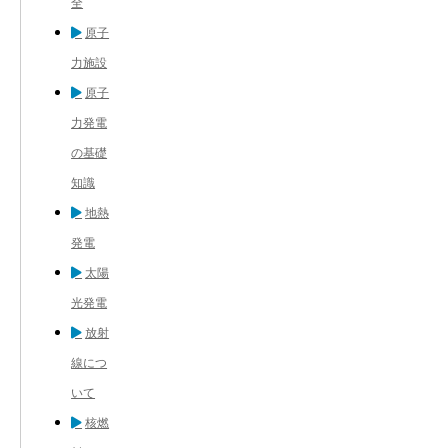
全
原子
力施設
原子
力発電
の基礎
知識
地熱
発電
太陽
光発電
放射
線につ
いて
核燃