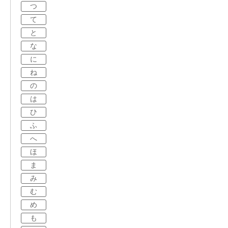
つ
て
と
な
に
ね
の
は
ひ
ふ
へ
ほ
ま
み
む
め
も