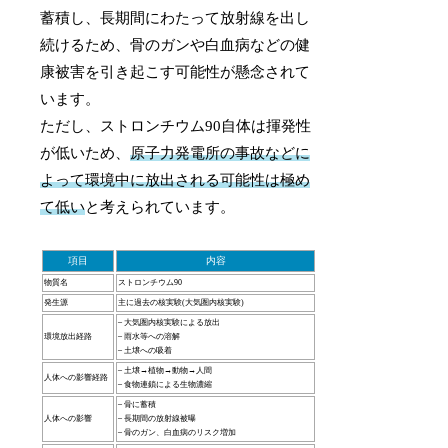
蓄積し、長期間にわたって放射線を出し
続けるため、骨のガンや白血病などの健
康被害を引き起こす可能性が懸念されて
います。
ただし、ストロンチウム90自体は揮発性
が低いため、
原子力発電所の事故などに
よって環境中に放出される可能性は極め
て低い
と考えられています。
項目
内容
物質名
ストロンチウム90
発生源
主に過去の核実験(大気圏内核実験)
– 大気圏内核実験による放出
環境放出経路
– 雨水等への溶解
– 土壌への吸着
– 土壌→植物→動物→人間
人体への影響経路
– 食物連鎖による生物濃縮
– 骨に蓄積
人体への影響
– 長期間の放射線被曝
– 骨のガン、白血病のリスク増加