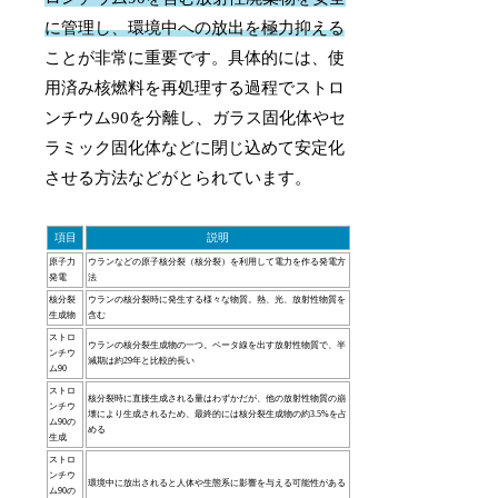
に管理し、環境中への放出を極力抑える
ことが非常に重要です。具体的には、使
用済み核燃料を再処理する過程でストロ
ンチウム90を分離し、ガラス固化体やセ
ラミック固化体などに閉じ込めて安定化
させる方法などがとられています。
項目
説明
原子力
ウランなどの原子核分裂（核分裂）を利用して電力を作る発電方
発電
法
核分裂
ウランの核分裂時に発生する様々な物質。熱、光、放射性物質を
生成物
含む
ストロ
ウランの核分裂生成物の一つ。ベータ線を出す放射性物質で、半
ンチウ
減期は約29年と比較的長い
ム90
ストロ
核分裂時に直接生成される量はわずかだが、他の放射性物質の崩
ンチウ
壊により生成されるため、最終的には核分裂生成物の約3.5%を占
ム90の
める
生成
ストロ
ンチウ
環境中に放出されると人体や生態系に影響を与える可能性がある
ム90の