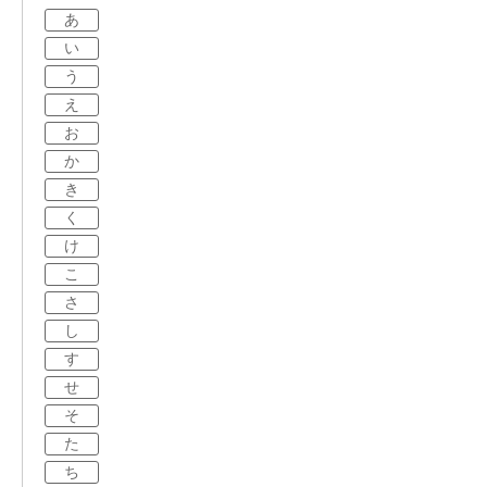
あ
い
う
え
お
か
き
く
け
こ
さ
し
す
せ
そ
た
ち