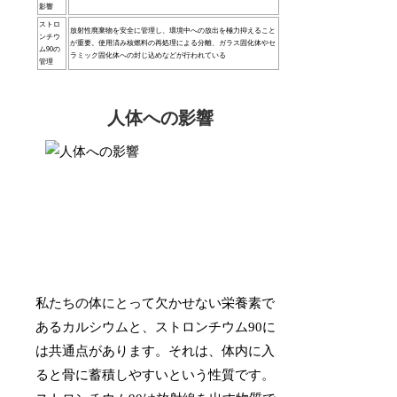
影響
ストロ
放射性廃棄物を安全に管理し、環境中への放出を極力抑えること
ンチウ
が重要。使用済み核燃料の再処理による分離、ガラス固化体やセ
ム90の
ラミック固化体への封じ込めなどが行われている
管理
人体への影響
私たちの体にとって欠かせない栄養素で
あるカルシウムと、ストロンチウム90に
は共通点があります。それは、体内に入
ると骨に蓄積しやすいという性質です。