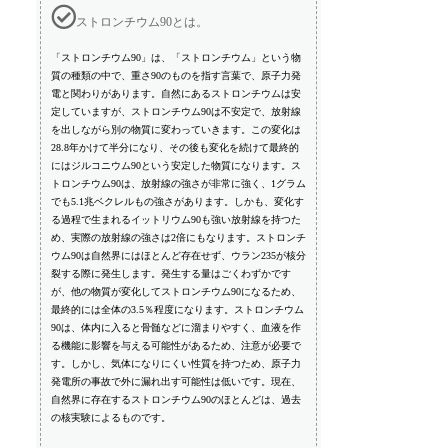
ストロンチウム90とは。
「ストロンチウム90」は、「ストロンチウム」という物
質の種類の中で、重さ90のものを指す言葉で、原子力発
電と関わりがあります。自然にあるストロンチウムは安
定していますが、ストロンチウム90は不安定で、放射線
を出しながら別の物質に変わっていきます。この変化は
28.8年かけて半分になり、その後も変化を続けて最終的
にはジルコニウム90という安定した物質になります。ス
トロンチウム90は、放射線の強さが非常に強く、1グラム
でも5.1兆ベクレルもの強さがあります。しかも、変化す
る過程で生まれるイットリウム90も強い放射線を持つた
め、実際の放射線の強さは2倍にもなります。ストロンチ
ウム90は自然界にはほとんど存在せず、ウラン235が核分
裂する際に発生します。発生する量はごくわずかです
が、他の物質が変化してストロンチウム90になるため、
最終的には全体の3.5％程度になります。ストロンチウム
90は、体内に入ると骨髄などに溜まりやすく、血液を作
る機能に影響を与える可能性があるため、注意が必要で
す。しかし、気体になりにくい性質を持つため、原子力
発電所の事故で外に漏れ出す可能性は低いです。現在、
自然界に存在するストロンチウム90のほとんどは、過去
の核実験によるものです。