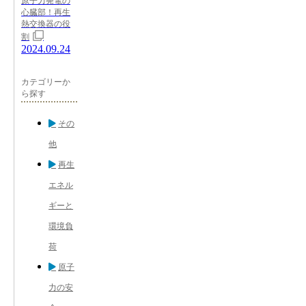
原子力発電の
心臓部！再生
熱交換器の役
割
2024.09.24
カテゴリーか
ら探す
その
他
再生
エネル
ギーと
環境負
荷
原子
力の安