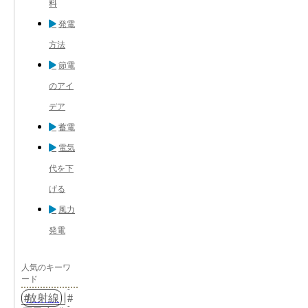
料
発電
方法
節電
のアイ
デア
蓄電
電気
代を下
げる
風力
発電
人気のキーワ
ード
放射線