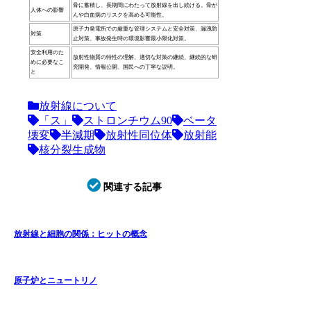
骨に蓄積し、長期間にわたって放射線を出し続ける。骨が
人体への影響
んや白血病のリスクを高める可能性。
原子力発電所での厳重な管理システムと安全対策、漏洩防
対策
止対策、事故発生時の環境影響最小限化対策。
安全利用のた
放射性物質の特性の理解、適切な対策の継続、継続的な研
めに必要なこ
究開発、情報公開、国民への丁寧な説明。
と
放射線について
「ス」
ストロンチウム90
ベータ
壊変
半減期
放射性同位体
放射能
核分裂生成物
関連する記事
放射線と細胞の関係：ヒットの概念
原子炉とニュートリノ