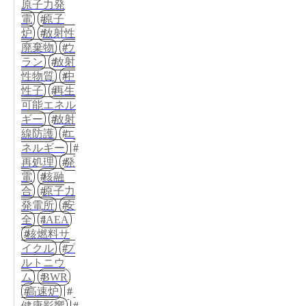
原子力発
電
原子
炉
放射性
廃棄物
ウ
ラン
放射
性物質
中
性子
再生
可能エネル
ギー
放射
線防護
エ
ネルギー
再処理
発
電
核融
合
原子力
発電所
安
全
IAEA
核燃料サ
イクル
プ
ルトニウ
ム
BWR
高速炉
健康影響