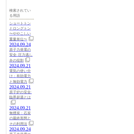
検索されてい
る用語
ショートトン
とロングトン
〜ややこしい
重量単位〜
2024.09.24
原子力発電の
安全: 圧力逃し
弁の役割
2024.09.21
電気の使い分
け：有効電力
と無効電力
2024.09.21
原子炉の安全:
臨界超過とは
2024.09.21
無煙炭：石炭
の最終形態と
その利用法
2024.09.24