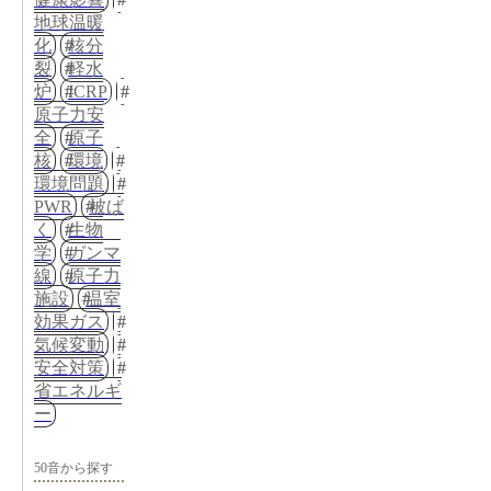
地球温暖
化
核分
裂
軽水
炉
ICRP
原子力安
全
原子
核
環境
環境問題
PWR
被ば
く
生物
学
ガンマ
線
原子力
施設
温室
効果ガス
気候変動
安全対策
省エネルギ
ー
50音から探す