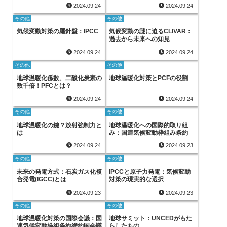
2024.09.24
2024.09.24
その他
その他
気候変動対策の羅針盤：IPCC
気候変動の謎に迫るCLIVAR：
過去から未来への知見
2024.09.24
2024.09.24
その他
その他
地球温暖化係数、二酸化炭素の
地球温暖化対策とPCFの役割
数千倍！PFCとは？
2024.09.24
2024.09.24
その他
その他
地球温暖化の鍵？放射強制力と
地球温暖化への国際的取り組
は
み：国連気候変動枠組み条約
2024.09.24
2024.09.23
その他
その他
未来の発電方式：石炭ガス化複
IPCCと原子力発電：気候変動
合発電(IGCC)とは
対策の現実的な選択
2024.09.23
2024.09.23
その他
その他
地球温暖化対策の国際会議：国
地球サミット：UNCEDがもた
連気候変動枠組条約締約国会議
らしたもの