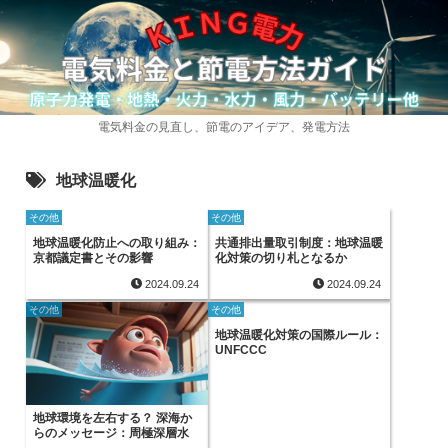
電気料金の見直し、節電のアイデア、発電方法
地球温暖化
その他
その他
地球温暖化防止への取り組み：
共通排出量取引制度：地球温暖
京都議定書とその影響
化対策の切り札となるか
2024.09.24
2024.09.24
その他
その他
地球温暖化対策の国際ルール：
UNFCCC
地球環境を左右する？ 深海か
らのメッセージ：周極深層水