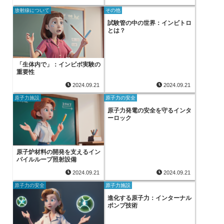
放射線について
その他
試験管の中の世界：インビトロ
とは？
「生体内で」：インビボ実験の
重要性
2024.09.21
2024.09.21
原子力施設
原子力の安全
原子力発電の安全を守るインタ
ーロック
原子炉材料の開発を支えるイン
パイルループ照射設備
2024.09.21
2024.09.21
原子力の安全
原子力施設
進化する原子力：インターナル
ポンプ技術