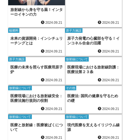
放射線から身を守る薬！インタ
ーロイキンの力
2024.09.21
2024.09.21
核燃料
原子力施設
未来の資源開発：インシチュリ
原子力発電の心臓部を守る！イ
ーチングとは
ンコネル合金の活躍
2024.09.21
2024.09.21
原子力施設
放射線について
医療の未来を照らす医療用原子
医療現場における放射線防護：
炉
医療法第２３条
2024.09.21
2024.09.21
放射線について
その他
医療現場における放射線安全：
医療法: 国民の健康を守るため
医療法施行規則の役割
の礎
2024.09.21
2024.09.21
放射線について
放射線について
医療と放射線：医療被ばくにつ
現代医療を支えるイリジウム線
いて
源
2024.09.21
2024.09.21