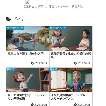
電気料金の見直し、節電のアイデア、発電方法
「イ」
放射線について
放射線について
温泉の力を測る: 泉効計入門
遺伝的変異：生命の多様性の源
泉
2024.09.22
2024.09.21
核燃料
核燃料
原子力発電におけるインベント
未来の資源獲得？ インプレー
リの基礎知識
スリーチングとは
2024.09.21
2024.09.21