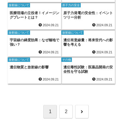
放射線について
原子力の安全
医療現場の立役者！イメージン
原子力発電の安全性：イベント
グプレートとは？
ツリー分析
2024.09.21
2024.09.21
放射線について
放射線について
宇宙線の緯度効果：なぜ極地で
遺伝有意線量：将来世代への影
強い？
響を考える
2024.09.21
2024.09.21
放射線について
その他
遺伝物質と放射線の影響
遺伝毒性試験：医薬品開発の安
全性を守る試験
2024.09.21
2024.09.21
次
1
2
へ