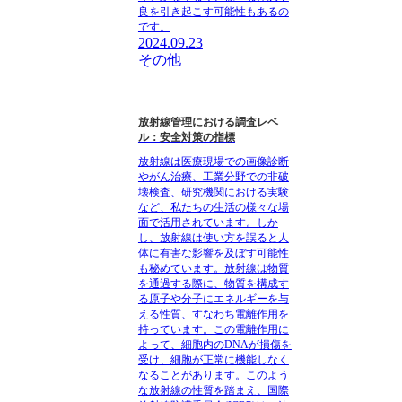
良を引き起こす可能性もあるの
です。
2024.09.23
その他
放射線管理における調査レベ
ル：安全対策の指標
放射線は医療現場での画像診断
やがん治療、工業分野での非破
壊検査、研究機関における実験
など、私たちの生活の様々な場
面で活用されています。しか
し、放射線は使い方を誤ると人
体に有害な影響を及ぼす可能性
も秘めています。放射線は物質
を通過する際に、物質を構成す
る原子や分子にエネルギーを与
える性質、すなわち電離作用を
持っています。この電離作用に
よって、細胞内のDNAが損傷を
受け、細胞が正常に機能しなく
なることがあります。このよう
な放射線の性質を踏まえ、国際