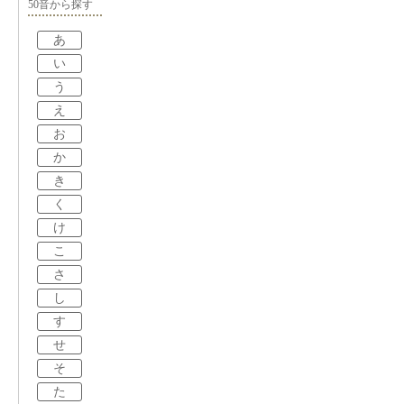
50音から探す
あ
い
う
え
お
か
き
く
け
こ
さ
し
す
せ
そ
た