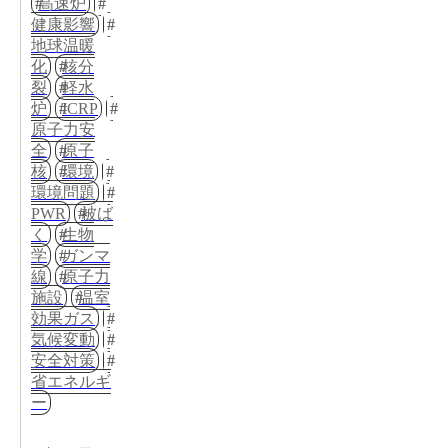
高速炉
健康影響
地球温暖
化
核分
裂
軽水
炉
ICRP
原子力安
全
原子
核
環境
環境問題
PWR
被ば
く
生物
学
ガンマ
線
原子力
施設
温室
効果ガス
気候変動
安全対策
省エネルギ
ー