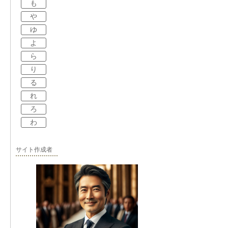
も
や
ゆ
よ
ら
り
る
れ
ろ
わ
サイト作成者