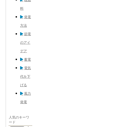
料
発電
方法
節電
のアイ
デア
蓄電
電気
代を下
げる
風力
発電
人気のキーワ
ード