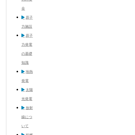
全
原子
力施設
原子
力発電
の基礎
知識
地熱
発電
太陽
光発電
放射
線につ
いて
核燃