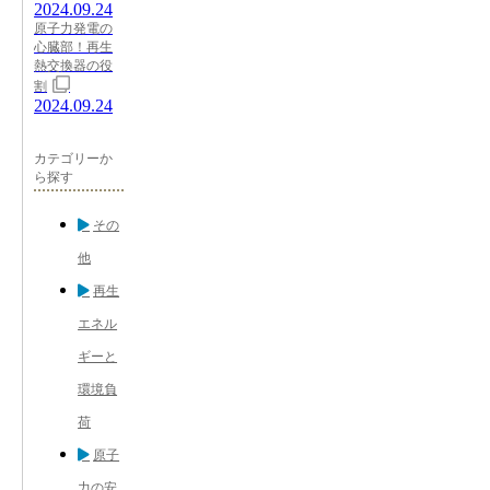
2024.09.24
原子力発電の
心臓部！再生
熱交換器の役
割
2024.09.24
カテゴリーか
ら探す
その
他
再生
エネル
ギーと
環境負
荷
原子
力の安