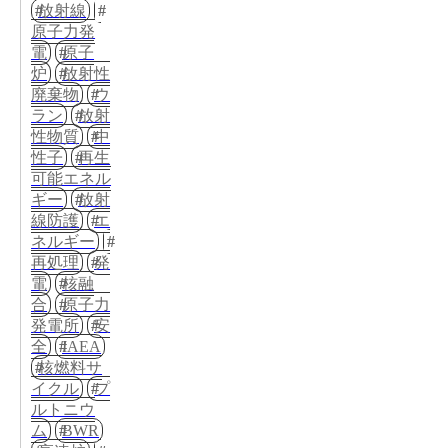
放射線
原子力発
電
原子
炉
放射性
廃棄物
ウ
ラン
放射
性物質
中
性子
再生
可能エネル
ギー
放射
線防護
エ
ネルギー
再処理
発
電
核融
合
原子力
発電所
安
全
IAEA
核燃料サ
イクル
プ
ルトニウ
ム
BWR