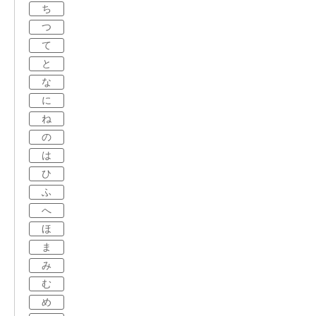
ち
つ
て
と
な
に
ね
の
は
ひ
ふ
へ
ほ
ま
み
む
め