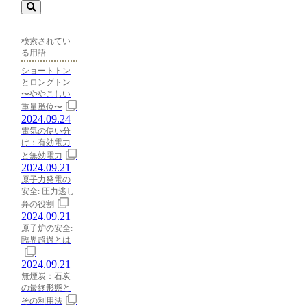
検索されてい
る用語
ショートトン
とロングトン
〜ややこしい
重量単位〜
2024.09.24
電気の使い分
け：有効電力
と無効電力
2024.09.21
原子力発電の
安全: 圧力逃し
弁の役割
2024.09.21
原子炉の安全:
臨界超過とは
2024.09.21
無煙炭：石炭
の最終形態と
その利用法