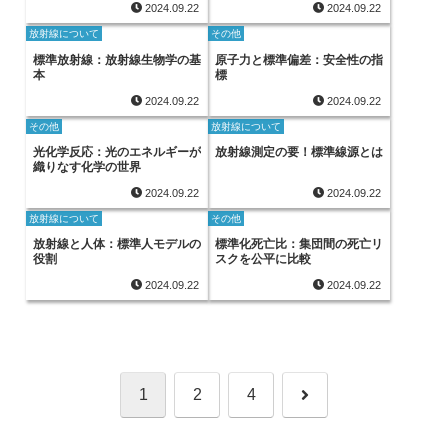
2024.09.22
2024.09.22
放射線について
その他
標準放射線：放射線生物学の基
原子力と標準偏差：安全性の指
本
標
2024.09.22
2024.09.22
その他
放射線について
光化学反応：光のエネルギーが
放射線測定の要！標準線源とは
織りなす化学の世界
2024.09.22
2024.09.22
放射線について
その他
放射線と人体：標準人モデルの
標準化死亡比：集団間の死亡リ
役割
スクを公平に比較
2024.09.22
2024.09.22
次
1
2
4
へ