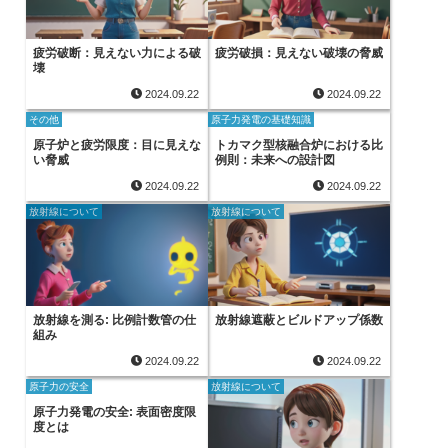
疲労破断：見えない力による破
疲労破損：見えない破壊の脅威
壊
2024.09.22
2024.09.22
その他
原子力発電の基礎知識
原子炉と疲労限度：目に見えな
トカマク型核融合炉における比
い脅威
例則：未来への設計図
2024.09.22
2024.09.22
放射線について
放射線について
放射線を測る: 比例計数管の仕
放射線遮蔽とビルドアップ係数
組み
2024.09.22
2024.09.22
原子力の安全
放射線について
原子力発電の安全: 表面密度限
度とは