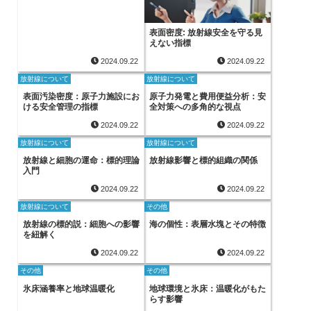
表面密度: 放射線安全を守る見
えない指標
2024.09.22
2024.09.22
放射線について
放射線について
表面汚染密度：原子力施設にお
原子力発電と費用便益分析：安
ける安全管理の指標
全対策への多角的な視点
2024.09.22
2024.09.22
放射線について
放射線について
放射線と細胞の運命：標的理論
放射線影響と標的組織の関係
入門
2024.09.22
2024.09.22
放射線について
その他
放射線の標的説：細胞への影響
海の個性：表層水塊とその特徴
を紐解く
2024.09.22
2024.09.22
その他
その他
氷床涵養率と地球温暖化
地球環境と氷床：温暖化がもた
らす影響