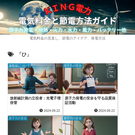
電気料金の見直し、節電のアイデア、発電方法
「ひ」
放射線について
原子力の安全
放射線計測の立役者：光電子増
原子力発電の安全を守る品質保
倍管
証活動
2024.09.22
2024.09.22
原子力の安全
原子力の安全