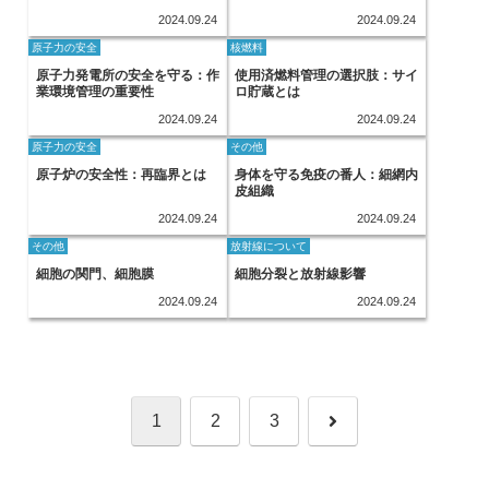
2024.09.24
2024.09.24
原子力の安全
核燃料
原子力発電所の安全を守る：作
使用済燃料管理の選択肢：サイ
業環境管理の重要性
ロ貯蔵とは
2024.09.24
2024.09.24
原子力の安全
その他
原子炉の安全性：再臨界とは
身体を守る免疫の番人：細網内
皮組織
2024.09.24
2024.09.24
その他
放射線について
細胞の関門、細胞膜
細胞分裂と放射線影響
2024.09.24
2024.09.24
次
1
2
3
へ