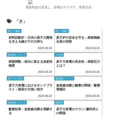
電気料金の見直し、節電のアイデア、発電方法
「さ」
原子力施設
原子力施設
材料試験炉：日本の原子力開発
原子炉の安全を守る：残留熱除
を支える縁の下の力持ち
去系の役割
2024.09.24
2024.09.24
放射線について
その他
残留関数：体内に留まる放射性
原子力発電の安全性：残留応力
物質
とは？
2024.09.24
2024.09.24
原子力の安全
放射線について
原子力発電におけるサンドブラ
放射線治療と酸素の関係：酸素
スト：除染の力強い味方
増感比
2024.09.24
2024.09.24
放射線について
核燃料
酸素効果：放射線治療を理解す
原子力発電のウラン: 酸性岩と
る
の関係