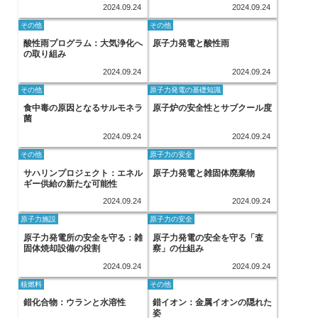
2024.09.24
2024.09.24
その他
その他
酸性雨プログラム：大気浄化へ
原子力発電と酸性雨
の取り組み
2024.09.24
2024.09.24
その他
原子力発電の基礎知識
食中毒の原因となるサルモネラ
原子炉の安全性とサブクール度
菌
2024.09.24
2024.09.24
その他
原子力の安全
サハリンプロジェクト：エネル
原子力発電と雑固体廃棄物
ギー供給の新たな可能性
2024.09.24
2024.09.24
原子力施設
原子力の安全
原子力発電所の安全を守る：雑
原子力発電の安全を守る「査
固体焼却設備の役割
察」の仕組み
2024.09.24
2024.09.24
核燃料
その他
錯化合物：ウランと水溶性
錯イオン：金属イオンの隠れた
姿