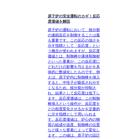
原子炉の安全運転のカギ！反応
度価値を解説
原子炉の運転において、核分裂
の連鎖反応を制御することは最
も重要です。この反応の強さを
示す指標として「反応度」とい
う概念が使われますが、反応度
価値とは、制御棒や液体制御材
といった要素が、この反応度に
どれだけの影響を与えるかを具
体的に数値化したものです。例
えば、原子炉内に制御棒を挿入
すると、中性子が吸収されやす
くなるため、核分裂が抑制さ
れ、結果として反応度は低下し
ます。反応度価値は、この制御
棒挿入という操作が、反応度を
どの程度変化させるかを定量的
に示す指標として用いられま
す。反応度価値は、炉心内の物
質の組成や温度、制御棒の位置
など様々な要素によって変化し
ます。この値は、原子炉の設計