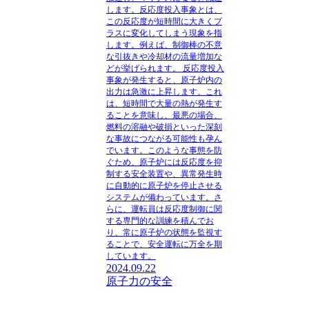
します。反応度投入事象とは、
この反応度が短時間に大きくプ
ラスに変化してしまう現象を指
します。例えば、制御棒の不意
な引抜きや冷却材の流量増加な
どが挙げられます。 反応度投入
事象が発生すると、原子炉内の
出力は急激に上昇します。これ
は、短時間で大量の熱が発生す
ることを意味し、最悪の場合、
燃料の溶融や破損といった深刻
な事故につながる可能性も孕ん
でいます。このような事態を防
ぐため、原子炉には反応度を抑
制する安全装置や、異常発生時
に自動的に原子炉を停止させる
システムが備わっています。さ
らに、運転員は反応度制御に関
する専門的な訓練を積んでお
り、常に原子炉の状態を監視す
ることで、安全運転に万全を期
しています。
2024.09.22
原子力の安全