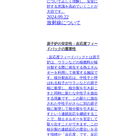
について正しく理解し、安全に
対する意識を高めていくことが
大切です。
2024.09.22
放射線について
原子炉の安定性：反応度フィー
ドバックの重要性
- 反応度フィードバックとは原子
炉は、ウランなどの核燃料が核
分裂する際に発生する熱エネル
ギーを利用して発電する施設で
す。核分裂反応は、中性子と呼
ばれる粒子がウランなどの原子
核に衝突し、核分裂を引き起こ
すと同時に新たな中性子を放出
する現象です。この新たに放出
された中性子がさらに別の原子
核に衝突して核分裂を引き起こ
すという連鎖反応を継続するこ
とで、熱エネルギーを安定して
取り出すことができます。この
核分裂の連鎖反応の度合いを示
す指標が「反応度」です。反応