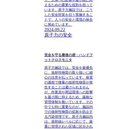
り、人体への影響を最小限に抑
えるための重要な役割を担って
います。原子力施設では、こう
した安全対策を日々実施するこ
とで、人々の安全と環境の保全
に努めています。
2024.09.22
原子力の安全
安全を守る最後の砦：ハンドフ
ットクロスモニタ
原子力施設では、安全を最優先
に、放射性物質の取り扱いに細
心の注意を払っています。発電
の過程で微量の放射性物質が発
生することは避けられません
が、作業員や周辺環境への影響
を最小限に抑えるため、厳格な
管理体制を敷いています。その
中でも特に重要なのが、施設内
での放射性物質の拡散を防止す
る汚染管理です。原子力施設内
は、放射線レベルに応じて、厳
重に管理された区域に区分され