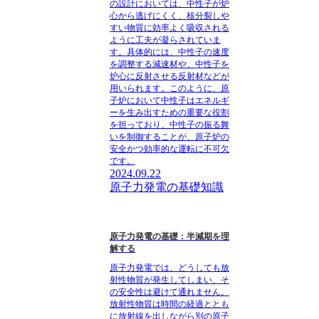
の設計においては、中性子が炉
心から逃げにくく、核分裂しや
すい物質に効率よく吸収される
ように工夫が凝らされていま
す。具体的には、中性子の速度
を調整する減速材や、中性子を
炉心に反射させる反射材などが
用いられます。このように、原
子炉において中性子はエネルギ
ーを生み出すための重要な役割
を担っており、中性子の振る舞
いを制御することが、原子炉の
安全かつ効率的な運転に不可欠
です。
2024.09.22
原子力発電の基礎知識
原子力発電の基礎：半減期を理
解する
原子力発電では、どうしても放
射性物質が発生してしまい、そ
の安全性は避けて通れません。
放射性物質は時間の経過ととも
に放射線を出しながら別の原子