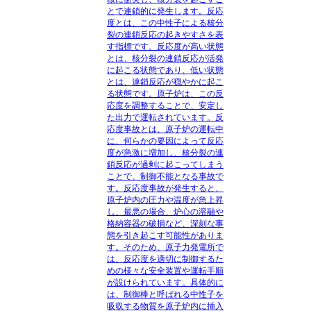
とで連鎖的に発生します。反応
度とは、この中性子による核分
裂の連鎖反応の起きやすさを表
す指標です。反応度が高い状態
とは、核分裂の連鎖反応が活発
に起こる状態であり、低い状態
とは、連鎖反応が穏やかに起こ
る状態です。原子炉は、この反
応度を調整することで、安定し
た出力で運転されています。反
応度事故とは、原子炉の運転中
に、何らかの要因によって反応
度が急激に増加し、核分裂の連
鎖反応が過剰に起こってしまう
ことで、制御不能となる事故で
す。反応度事故が発生すると、
原子炉内の圧力や温度が急上昇
し、最悪の場合、炉心の溶融や
格納容器の破損など、深刻な事
態を引き起こす可能性がありま
す。そのため、原子力発電所で
は、反応度を適切に制御するた
めの様々な安全装置や運転手順
が設けられています。具体的に
は、制御棒と呼ばれる中性子を
吸収する物質を原子炉内に挿入