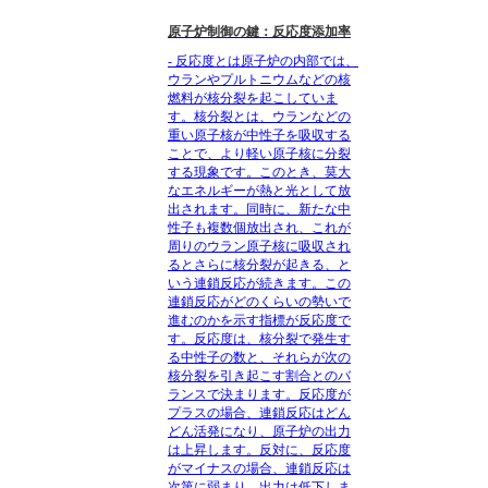
原子炉制御の鍵：反応度添加率
- 反応度とは原子炉の内部では、
ウランやプルトニウムなどの核
燃料が核分裂を起こしていま
す。核分裂とは、ウランなどの
重い原子核が中性子を吸収する
ことで、より軽い原子核に分裂
する現象です。このとき、莫大
なエネルギーが熱と光として放
出されます。同時に、新たな中
性子も複数個放出され、これが
周りのウラン原子核に吸収され
るとさらに核分裂が起きる、と
いう連鎖反応が続きます。この
連鎖反応がどのくらいの勢いで
進むのかを示す指標が反応度で
す。反応度は、核分裂で発生す
る中性子の数と、それらが次の
核分裂を引き起こす割合とのバ
ランスで決まります。反応度が
プラスの場合、連鎖反応はどん
どん活発になり、原子炉の出力
は上昇します。反対に、反応度
がマイナスの場合、連鎖反応は
次第に弱まり、出力は低下しま