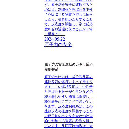
す。原子炉を安全に運転するた
めには、制御棒と呼ばれる中性
子を吸収する物質を炉心に挿入
したり、引き抜いたりすること
で、反応度を調整し、常に反応
度をゼロ近辺に保つことが非常
に重要です。
2024.09.22
原子力の安全
原子炉の安全運転のカギ：反応
度制御系
原子炉の出力は、核分裂反応の
連鎖反応の速度によって決まり
ます。この連鎖反応は、中性子
と呼ばれる粒子がウランなどの
核分裂しやすい物質に衝突し、
核分裂を起こすことで続いてい
きます。反応度制御系は、この
連鎖反応の速度を調整すること
で原子炉の出力を安全かつ計画
的に制御する重要な役割を担っ
ています。反応度制御系は、大