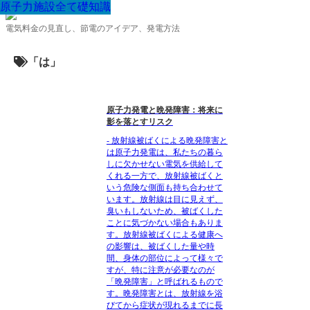
放射線について
原子力発電の基礎知識
原子力の安全
原子力の安全
原子力発電の基礎知識
原子力発電の基礎知識
原子力の安全
原子力発電の基礎知識
原子力の安全
原子力発電の基礎知識
原子力の安全
原子力発電の基礎知識
原子力の安全
原子力の安全
放射線について
放射線について
放射線について
原子力発電の基礎知識
放射線について
原子力の安全
原子力施設
その他
核燃料
原子力施設
電気料金の見直し、節電のアイデア、発電方法
「は」
原子力発電と晩発障害：将来に
影を落とすリスク
- 放射線被ばくによる晩発障害と
は原子力発電は、私たちの暮ら
しに欠かせない電気を供給して
くれる一方で、放射線被ばくと
いう危険な側面も持ち合わせて
います。放射線は目に見えず、
臭いもしないため、被ばくした
ことに気づかない場合もありま
す。放射線被ばくによる健康へ
の影響は、被ばくした量や時
間、身体の部位によって様々で
すが、特に注意が必要なのが
「晩発障害」と呼ばれるもので
す。晩発障害とは、放射線を浴
びてから症状が現れるまでに長