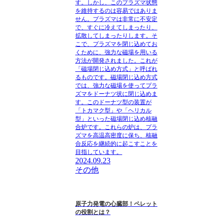
す。しかし、このプラズマ状態
を維持するのは容易ではありま
せん。プラズマは非常に不安定
で、すぐに冷えてしまったり、
拡散してしまったりします。そ
こで、プラズマを閉じ込めてお
くために、強力な磁場を用いる
方法が開発されました。これが
「磁場閉じ込め方式」と呼ばれ
るものです。磁場閉じ込め方式
では、強力な磁場を使ってプラ
ズマをドーナツ状に閉じ込めま
す。このドーナツ型の装置が
「トカマク型」や「ヘリカル
型」といった磁場閉じ込め核融
合炉です。これらの炉は、プラ
ズマを高温高密度に保ち、核融
合反応を継続的に起こすことを
目指しています。
2024.09.23
その他
原子力発電の心臓部！ペレット
の役割とは？