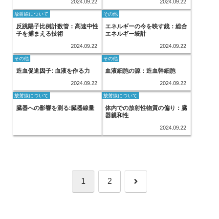
2024.09.22
2024.09.22
放射線について
その他
反跳陽子比例計数管：高速中性
エネルギーの今を映す鏡：総合
子を捕まえる技術
エネルギー統計
2024.09.22
2024.09.22
その他
その他
造血促進因子: 血液を作る力
血液細胞の源：造血幹細胞
2024.09.22
2024.09.22
放射線について
放射線について
臓器への影響を測る:臓器線量
体内での放射性物質の偏り：臓
器親和性
2024.09.22
次
1
2
へ