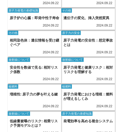
2024.09.22
2024.09.22
原子力発電の基礎知識
その他
原子炉の心臓：即発中性子寿命
遺伝子の変化、挿入突然変異
2024.09.22
2024.09.22
その他
原子力の安全
相同染色体：遺伝情報を受け継
原子力発電の安全性：想定事故
ぐペア
とは
2024.09.22
2024.09.22
放射線について
放射線について
安全性を数値で見る: 相対リス
原子力発電と健康リスク：相対
ク係数
リスクを理解する
2024.09.22
2024.09.22
核燃料
核燃料
増殖性: 原子力の夢を叶える鍵
原子力発電における増殖：燃料
が増えるしくみ
2024.09.22
2024.09.22
放射線について
原子力発電の基礎知識
低線量被曝のリスク: 相乗リス
発電効率を高める複合システム
ク予測モデルとは？