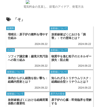
電気料金の見直し、節電のアイデア、発電方法
「そ」
核燃料
放射線について
増殖比：原子炉の燃料を増やす
放射線被ばくにおける「損
仕組み
害」：その意味とは？
2024.09.22
2024.09.22
その他
放射線について
ソフィア議定書：越境大気汚染
物質中を進む粒子のエネルギー
への取り組み
損失：阻止能
2024.09.22
2024.09.22
放射線について
放射線について
体内からがん細胞を狙い撃ち：
知られざるトリチウムリスク：
組織内照射とは？
組織結合型トリチウムとは？
2024.09.22
2024.09.22
放射線について
原子力の安全
放射線被ばくにおける組織荷重
原子炉の心臓：即発臨界を理解
係数の重要性
する