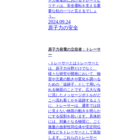
子力発電所におけるトレーサビ
リティは、安全運転を支える重
要な柱の一つと言えるでしょ
う。
2024.09.24
原子力の安全
原子力発電の立役者：トレーサ
ー
- トレーサーとはトレーサーと
は、原子力分野だけでなく、
様々な研究や開発において、物
質や元素の動きや変化を調べる
ための「追跡子」として用いら
れる物質のことです。広大な海
に流したメッセージボトルがど
こへ流れ着くかを追跡するよう
に、トレーサーは、通常では目
に見えない物質の動きを明らか
にする役割を担います。具体的
には、対象となる物質に、ごく
微量の放射性同位体や安定同位
体などをトレーサーとして添加
します。これらのトレーサー