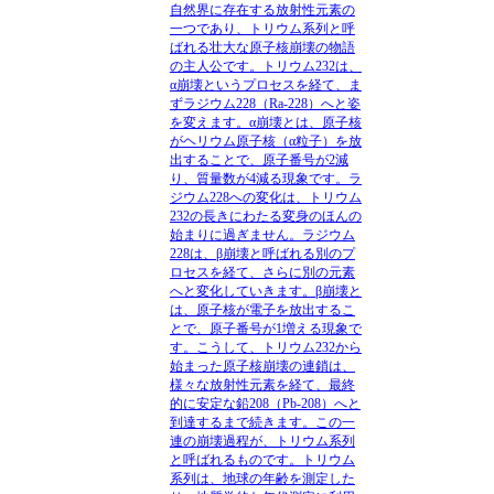
自然界に存在する放射性元素の
一つであり、トリウム系列と呼
ばれる壮大な原子核崩壊の物語
の主人公です。トリウム232は、
α崩壊というプロセスを経て、ま
ずラジウム228（Ra-228）へと姿
を変えます。α崩壊とは、原子核
がヘリウム原子核（α粒子）を放
出することで、原子番号が2減
り、質量数が4減る現象です。ラ
ジウム228への変化は、トリウム
232の長きにわたる変身のほんの
始まりに過ぎません。ラジウム
228は、β崩壊と呼ばれる別のプ
ロセスを経て、さらに別の元素
へと変化していきます。β崩壊と
は、原子核が電子を放出するこ
とで、原子番号が1増える現象で
す。こうして、トリウム232から
始まった原子核崩壊の連鎖は、
様々な放射性元素を経て、最終
的に安定な鉛208（Pb-208）へと
到達するまで続きます。この一
連の崩壊過程が、トリウム系列
と呼ばれるものです。トリウム
系列は、地球の年齢を測定した