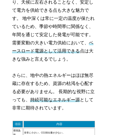
り、天候に左右されることなく、安定し
て電力を供給できる点も大きな魅力で
す。 地中深くは常に一定の温度が保たれ
ているため、季節や時間帯に関係なく、
年間を通じて安定した発電が可能です。
需要変動の大きい電力供給において、
ベ
ースロード電源として活用できる
点は大
きな強みと言えるでしょう。
さらに、地中の熱エネルギーはほぼ無尽
蔵に存在するため、資源の枯渇を心配す
る必要がありません。 長期的な視野に立
っても、
持続可能なエネルギー源
として
非常に期待されています。
項目
内容
環境負
非常に小さい。CO2排出量が少ない。
荷