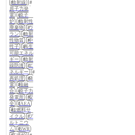
放射線
原子力発
電
原子
炉
放射性
廃棄物
ウ
ラン
放射
性物質
中
性子
再生
可能エネル
ギー
放射
線防護
エ
ネルギー
再処理
発
電
核融
合
原子力
発電所
安
全
IAEA
核燃料サ
イクル
プ
ルトニウ
ム
BWR