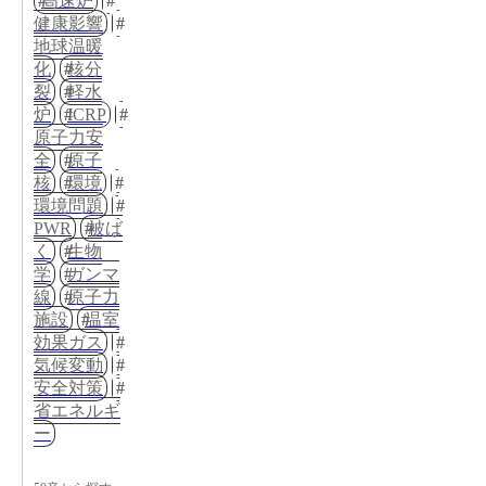
高速炉
健康影響
地球温暖
化
核分
裂
軽水
炉
ICRP
原子力安
全
原子
核
環境
環境問題
PWR
被ば
く
生物
学
ガンマ
線
原子力
施設
温室
効果ガス
気候変動
安全対策
省エネルギ
ー