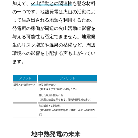
加えて、
火山活動との関連性
も懸念材料
の一つです。地熱発電は火山の活動によ
って生み出される地熱を利用するため、
発電所の稼働が周辺の火山活動に影響を
与える可能性も否定できません。地震発
生のリスク増加や温泉の枯渇など、周辺
環境への影響を心配する声も上がってい
ます。
メリット
デメリット
環境への負荷が小さ
建設費用が高い
い
（地下深くまで掘削が必要なため）
適した場所が限られる
（高温の熱源は限られる、開発制限地域も多い）
火山活動との関連性
（周辺環境への影響の懸念：地震、温泉への影響な
ど）
地中熱発電の未来