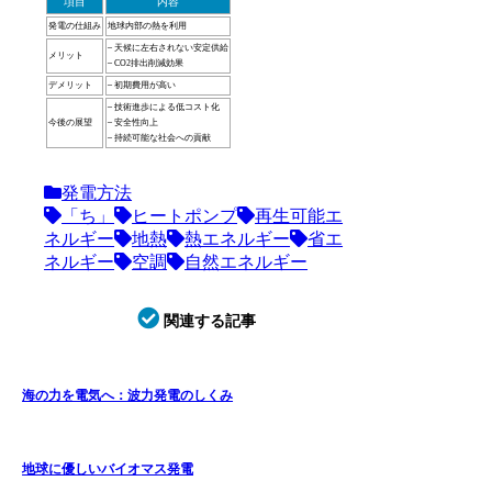
項目
内容
発電の仕組み
地球内部の熱を利用
– 天候に左右されない安定供給
メリット
– CO2排出削減効果
デメリット
– 初期費用が高い
– 技術進歩による低コスト化
今後の展望
– 安全性向上
– 持続可能な社会への貢献
発電方法
「ち」
ヒートポンプ
再生可能エ
ネルギー
地熱
熱エネルギー
省エ
ネルギー
空調
自然エネルギー
関連する記事
海の力を電気へ：波力発電のしくみ
地球に優しいバイオマス発電