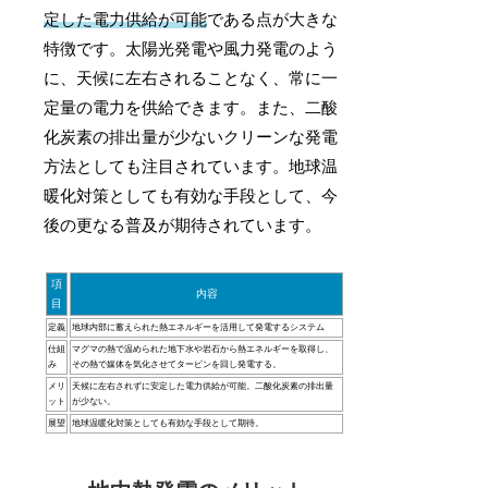
定した電力供給が可能
である点が大きな
特徴です。太陽光発電や風力発電のよう
に、天候に左右されることなく、常に一
定量の電力を供給できます。また、二酸
化炭素の排出量が少ないクリーンな発電
方法としても注目されています。地球温
暖化対策としても有効な手段として、今
後の更なる普及が期待されています。
項
内容
目
定義
地球内部に蓄えられた熱エネルギーを活用して発電するシステム
仕組
マグマの熱で温められた地下水や岩石から熱エネルギーを取得し、
み
その熱で媒体を気化させてタービンを回し発電する。
メリ
天候に左右されずに安定した電力供給が可能。二酸化炭素の排出量
ット
が少ない。
展望
地球温暖化対策としても有効な手段として期待。