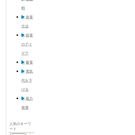
料
発電
方法
節電
のアイ
デア
蓄電
電気
代を下
げる
風力
発電
人気のキーワ
ード