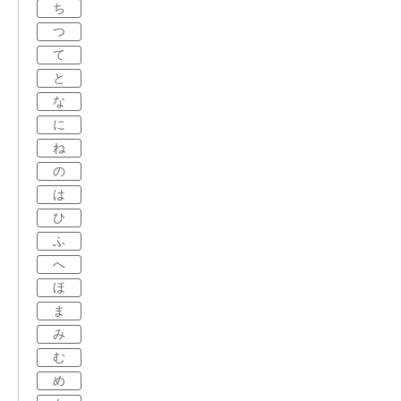
ち
つ
て
と
な
に
ね
の
は
ひ
ふ
へ
ほ
ま
み
む
め