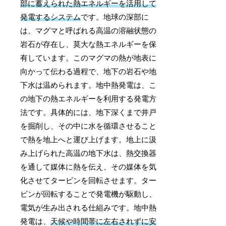
部に蓄えられた熱エネルギーを活用して
発電するシステム
です。地球の深部に
は、マグマと呼ばれる高温の溶融状態の
岩石が存在し、莫大な熱エネルギーを保
有しています。このマグマの熱が地表に
向かって伝わる過程で、地下の岩石や地
下水は温められます。地中熱発電は、こ
の地下の熱エネルギーを利用する発電方
法です。具体的には、地下深くまで井戸
を掘削し、その中に水を循環させること
で熱を地上へと運び上げます。地上に汲
み上げられた高温の地下水は、熱交換器
を通して媒体に熱を伝え、その媒体を気
化させてタービンを回転させます。ター
ビンが回転することで発電機が駆動し、
電気が生み出される仕組みです。地中熱
発電は、
天候や時間帯に左右されずに安