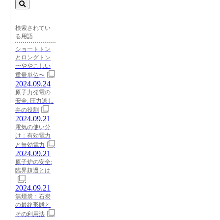
検索されてい
る用語
ショートトン
とロングトン
〜ややこしい
重量単位〜
2024.09.24
原子力発電の
安全: 圧力逃し
弁の役割
2024.09.21
電気の使い分
け：有効電力
と無効電力
2024.09.21
原子炉の安全:
臨界超過とは
2024.09.21
無煙炭：石炭
の最終形態と
その利用法