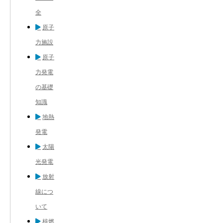
全
原子
力施設
原子
力発電
の基礎
知識
地熱
発電
太陽
光発電
放射
線につ
いて
核燃