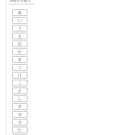
50音から探す
あ
い
う
え
お
か
き
く
け
こ
さ
し
す
せ
そ
た