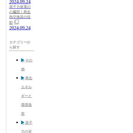
2024.09.24
原子力発電の
心臓部！再生
熱交換器の役
割
2024.09.24
カテゴリーか
ら探す
その
他
再生
エネル
ギーと
環境負
荷
原子
力の安