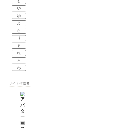
も
や
ゆ
よ
ら
り
る
れ
ろ
わ
サイト作成者