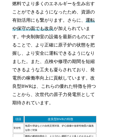
燃料でより多くのエネルギーを生み出す
ことができるようになったため、資源の
有効活用にも繋がります。さらに、
運転
や保守の面でも改良
が加えられていま
す。中央制御室の設備を最新のものにす
ることで、より正確に原子炉の状態を把
握し、より安全に運転できるようになり
ました。また、点検や修理の期間を短縮
できるような工夫も凝らされており、発
電所の稼働率向上に貢献しています。改
良型BWRは、これらの優れた特徴を持つ
ことから、次世代の原子力発電所として
期待されています。
項目
改良型BWRの特徴
地震や津波などの自然災害対策、炉心損傷や放射性物質の漏洩
安全性
を防ぐ対策
燃料の燃焼効率向上、より少ない燃料でより多くのエネルギー