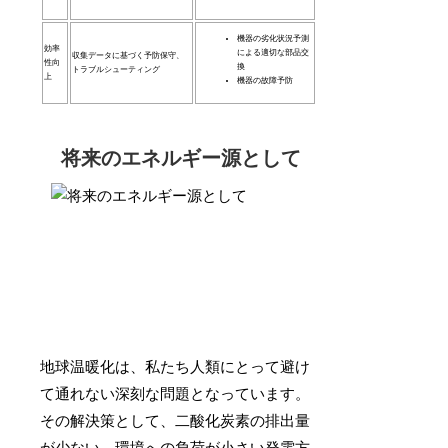
機器の劣化状況予測
効率
による適切な部品交
収集データに基づく予防保守、
性向
換
トラブルシューティング
上
機器の故障予防
将来のエネルギー源として
地球温暖化は、私たち人類にとって避け
て通れない深刻な問題となっています。
その解決策として、二酸化炭素の排出量
が少ない、環境への負荷が小さい発電方