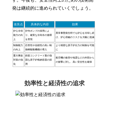
す。今後も、安全性向上のための技術開
発は継続的に進められていくでしょう。
改良点
具体的な内容
効果
炉心冷却
炉内ポンプの採用によ
異常事態発生時でも炉心を冷却し続
能力の向
り、確実な冷却水の循環
け、炉心溶融のリスクを大幅に低減
上
を実現
制御能力
応答性や信頼性の高い制
より精密な原子炉出力の制御を可能
の向上
御棒駆動機構の導入
に
重大事故
鉄筋コンクリート製の強
航空機の衝突や地震などの外部から
対策の強
固な原子炉格納容器の採
の衝撃に対し、高い安全性を確保
化
用
効率性と経済性の追求