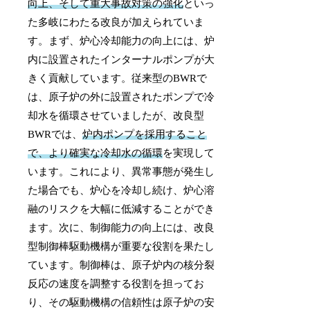
向上、そして重大事故対策の強化
といっ
た多岐にわたる改良が加えられていま
す。まず、炉心冷却能力の向上には、炉
内に設置されたインターナルポンプが大
きく貢献しています。従来型のBWRで
は、原子炉の外に設置されたポンプで冷
却水を循環させていましたが、改良型
BWRでは、
炉内ポンプを採用すること
で、より確実な冷却水の循環
を実現して
います。これにより、異常事態が発生し
た場合でも、炉心を冷却し続け、炉心溶
融のリスクを大幅に低減することができ
ます。次に、制御能力の向上には、改良
型制御棒駆動機構が重要な役割を果たし
ています。制御棒は、原子炉内の核分裂
反応の速度を調整する役割を担ってお
り、その駆動機構の信頼性は原子炉の安