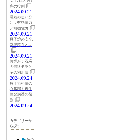
安全: 圧力逃し
弁の役割
2024.09.21
電気の使い分
け：有効電力
と無効電力
2024.09.21
原子炉の安全:
臨界超過とは
2024.09.21
無煙炭：石炭
の最終形態と
その利用法
2024.09.24
原子力発電の
心臓部！再生
熱交換器の役
割
2024.09.24
カテゴリーか
ら探す
その