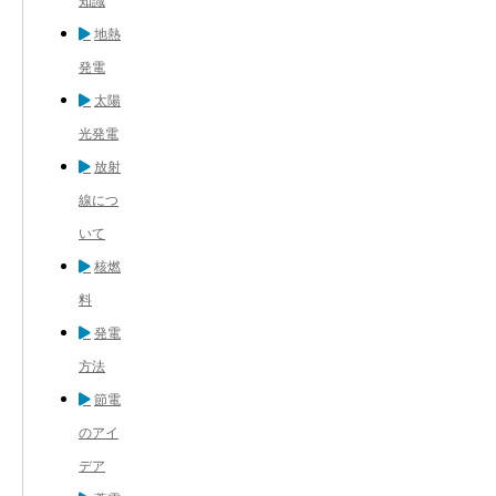
知識
地熱
発電
太陽
光発電
放射
線につ
いて
核燃
料
発電
方法
節電
のアイ
デア