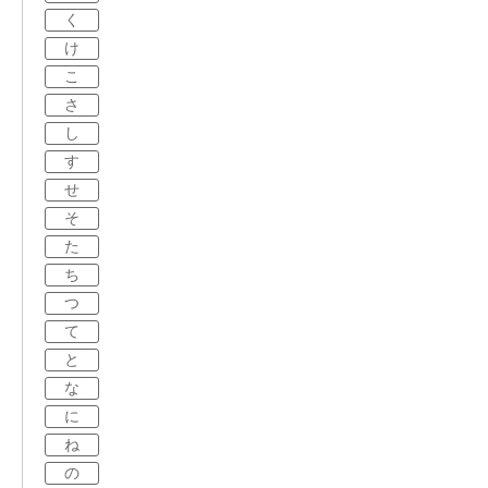
く
け
こ
さ
し
す
せ
そ
た
ち
つ
て
と
な
に
ね
の