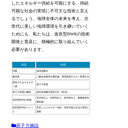
したエネルギー供給を可能にする、持続
可能な社会の実現に不可欠な技術と言え
るでしょう。地球全体の未来を考え、次
世代に美しい地球環境を引き継いでいく
ためにも、私たちは、改良型BWRの技術
開発と普及に、積極的に取り組んでいく
必要があります。
項目
内容
問題
地球温暖化
解決策
二酸化炭素排出量削減、環境負荷の小さい発電方法
期待されるエネルギ
原子力発電
ー源
原子力発電の種類
改良型沸騰水型原子炉（BWR）
安全性向上、効率性向上、経済性向上、廃棄物発生
改良型BWRの特徴
量削減
改良型BWRのメリッ
安定したエネルギー供給、持続可能な社会の実現に
ト
貢献
原子力施設