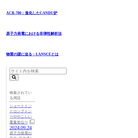
ACR-700：進化したCANDU炉
原子力発電における非弾性解析法
物質の謎に迫る：LANSCEとは
検索されてい
る用語
ショートトン
とロングトン
〜ややこしい
重量単位〜
2024.09.24
原子力発電の