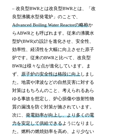
– 改良型BWRとは改良型BWRとは、「改
良型沸騰水型発電炉」のことで、
Advanced Boiling Water Reactorの略称
か
らABWRとも呼ばれます。従来の沸騰水
型炉(BWR)の設計を進化させ、安全性、
効率性、経済性を大幅に向上させた原子
炉です。従来のBWRと比べて、改良型
BWRは様々な点が進化しています。ま
ず、
原子炉の安全性は格段に向上
しまし
た。地震や津波などの自然災害に対する
対策はもちろんのこと、考えられるあら
ゆる事故を想定し、炉心損傷や放射性物
質の漏洩を防ぐ対策が施されています。
次に、
発電効率が向上し、より多くの電
力を安定して供給できる
ようになりまし
た。燃料の燃焼効率を高め、より少ない