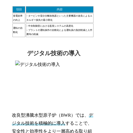
項目
内容
発電効率
– タービンや湿分分離加熱器といった主要機器の改良によるエ
の向上
ネルギー損失の最小限化
– 中央制御室における監視システムの高度化
運転の自
– プラントの運転操作の自動化による運転員の負担軽減と人件
動化
費等の削減
デジタル技術の導入
改良型沸騰水型原子炉（BWR）では、
デ
ジタル技術を積極的に導入
することで、
安全性と効率性をより一層高める取り組