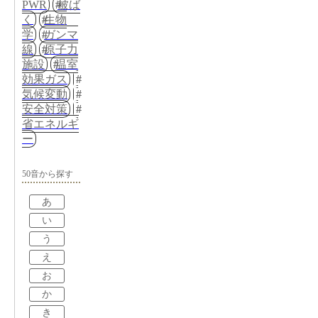
PWR
被ば
く
生物
学
ガンマ
線
原子力
施設
温室
効果ガス
気候変動
安全対策
省エネルギ
ー
50音から探す
あ
い
う
え
お
か
き