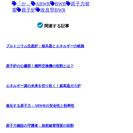
「か」
ABWR
BWR
原子力発
電
原子炉
改良型BWR
関連する記事
プルトニウム生産炉：核兵器とエネルギーの岐路
原子炉の心臓部！燃料交換機の役割とは？
エネルギー源の未来を切り拓く！超高温ガス炉
進化する原子力：ABWRの安全性と効率性
原子力施設の守護者：放射線管理室の役割