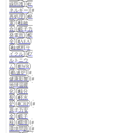
線防護
エ
ネルギー
再処理
発
電
核融
合
原子力
発電所
安
全
IAEA
核燃料サ
イクル
プ
ルトニウ
ム
BWR
高速炉
健康影響
地球温暖
化
核分
裂
軽水
炉
ICRP
原子力安
全
原子
核
環境
環境問題