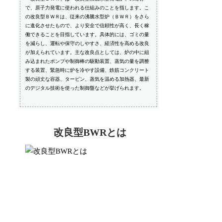
で、原子力発電に使われる仕組みのことを指します。こ
の改良型ＢＷＲは、従来の沸騰水型炉（ＢＷＲ）をさら
に進化させたもので、より安全で信頼性が高く、長く稼
働できることを目指しています。具体的には、ゴミの量
を減らし、運転や保守のしやすさ、経済性を高める改良
が加えられています。主な改良点としては、炉の中に組
み込まれたポンプや制御棒の駆動装置、蒸気の量を調整
する装置、緊急時に炉を冷やす設備、鉄筋コンクリート
製の頑丈な容器、タービン、蒸気を温める加熱器、最新
のデジタル技術を使った制御盤などが挙げられます。
改良型BWRとは