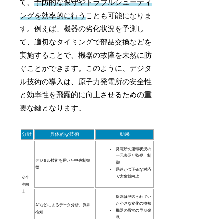
て、
予防的な保守やトラブルシューティ
ングを効率的に行う
ことも可能になりま
す。例えば、機器の劣化状況を予測し
て、適切なタイミングで部品交換などを
実施することで、機器の故障を未然に防
ぐことができます。このように、デジタ
ル技術の導入は、原子力発電所の安全性
と効率性を飛躍的に向上させるための重
要な鍵となります。
分野
具体的な技術
効果
発電所の運転状況の
一元表示と監視、制
デジタル技術を用いた中央制御
御
盤
迅速かつ正確な対応
で安全性向上
安全
性向
上
従来は見逃されてい
た小さな変化の検知
AIなどによるデータ分析、異常
機器の異常の早期発
検知
見