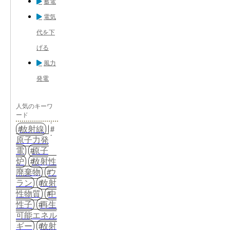
蓄電
電気
代を下
げる
風力
発電
人気のキーワ
ード
放射線
原子力発
電
原子
炉
放射性
廃棄物
ウ
ラン
放射
性物質
中
性子
再生
可能エネル
ギー
放射