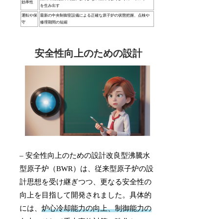
効率性
を生み出す
運転や保
最新の中央制御室設備による正確な原子炉の状態把握、点検や
守
修理期間の短縮
安全性向上のための設計
– 安全性向上のための設計改良型沸騰水
型原子炉（BWR）は、従来型原子炉の設
計思想を受け継ぎつつ、更なる安全性の
向上を目指して開発されました。具体的
には、
炉心冷却能力の向上、制御能力の