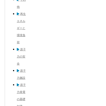
他
再生
エネル
ギーと
環境負
荷
原子
力の安
全
原子
力施設
原子
力発電
の基礎