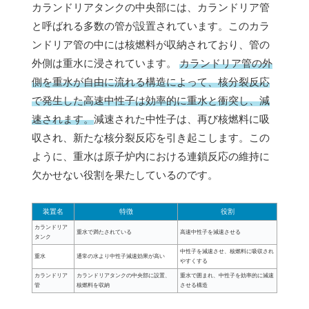
カランドリアタンクの中央部には、カランドリア管
と呼ばれる多数の管が設置されています。このカラ
ンドリア管の中には核燃料が収納されており、管の
外側は重水に浸されています。
カランドリア管の外
側を重水が自由に流れる構造によって、核分裂反応
で発生した高速中性子は効率的に重水と衝突し、減
速されます。
減速された中性子は、再び核燃料に吸
収され、新たな核分裂反応を引き起こします。この
ように、重水は原子炉内における連鎖反応の維持に
欠かせない役割を果たしているのです。
装置名
特徴
役割
カランドリア
重水で満たされている
高速中性子を減速させる
タンク
中性子を減速させ、核燃料に吸収され
重水
通常の水より中性子減速効果が高い
やすくする
カランドリア
カランドリアタンクの中央部に設置、
重水で囲まれ、中性子を効率的に減速
管
核燃料を収納
させる構造