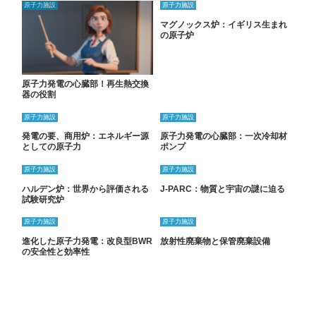
原子力施設
原子力施設
マグノックス炉：イギリス生まれ
の原子炉
原子力発電の心臓部！再生熱交換
器の役割
原子力施設
原子力施設
発電の要、商用炉：エネルギー源
原子力発電の心臓部：一次冷却材
としての原子力
ポンプ
原子力施設
原子力施設
ハルデン炉：世界から評価される
J-PARC：物質と宇宙の謎に迫る
試験研究炉
原子力施設
原子力施設
進化した原子力発電：改良型BWR
放射性廃棄物と保管廃棄設備
の安全性と効率性