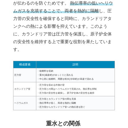
が伝わるのを防ぐためです。
熱伝導率の低いヘリウ
ムガスを充填することで、両者を熱的に隔離
し、圧
力管の安全性を確保すると同時に、カランドリアタ
ンクへの熱による影響を抑えています。このよう
に、カランドリア管は圧力管を保護し、原子炉全体
の安全性を維持する上で重要な役割を果たしていま
す。
構成要素
説明
・核燃料を収納
圧力管
・重水(減速材)がゆっくりと流れる
・中心部に核燃料、周囲を軽水(冷却材)が高速で流れる
・圧力管を収める外側の管
カランドリア管
・圧力管との間はヘリウムガスで充填され、熱伝導を抑制
・圧力管の安全性を確保し、原子炉全体の安全性を維持
・圧力管とカランドリア管の間を充填
ヘリウムガス
・熱伝導率が低く、両者を熱的に隔離
・圧力管からカランドリア管への熱伝達を防ぐ
重水との関係