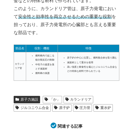
金などの特殊な材料で作られています。
このように、カランドリア管は、原子力発電におい
て
安全性と効率性を両立させるための重要な役割
を
担っており、原子力発電所の心臓部とも言える重要
な部品です。
部品名
役割・機能
特徴
燃料棒内で起こる
原子炉の中心に位置し、燃料集合体を取り囲む
核分裂反応の制御
減速材として重水を使用
カランド
中性子の速度を落
高い強度と耐食性を備えたジルコニウム合金な
リア管
とす減速材
どの特殊な材料で作られている
燃料棒の保護
原子力施設
「か」
カランドリア
ジルコニウム合金
原子炉
圧力管
重水炉
関連する記事