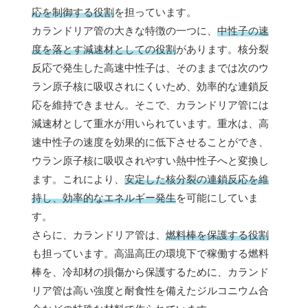
応を制御する役割
を担っています。
カランドリア管の大きな特徴の一つに、
中性子の速
度を落とす減速材としての役割
があります。核分裂
反応で発生した高速中性子は、そのままでは次のウ
ラン原子核に吸収されにくいため、効率的な連鎖反
応を維持できません。そこで、カランドリア管には
減速材として重水が用いられています。重水は、高
速中性子の速度を効果的に低下させることができ、
ウラン原子核に吸収されやすい熱中性子へと変換し
ます。これにより、
安定した核分裂の連鎖反応を維
持し、効率的なエネルギー発生
を可能にしていま
す。
さらに、カランドリア管は、
燃料棒を保護する役割
も担っています。高温高圧の環境下で稼働する燃料
棒を、冷却材の損傷から保護するために、カランド
リア管は高い強度と耐食性を備えたジルコニウム合