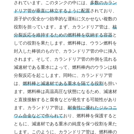
されています。このタンクの中には、
多数のカラン
ドリア管が垂直に林立するように配置
されており、
原子炉の安全かつ効率的な運転に欠かせない複数の
役割を担っています。まず、カランドリア管は、
核
分裂反応を維持するための燃料棒を収納する容器
と
しての役割を果たします。燃料棒は、ウラン燃料を
封入した棒状のもので、カランドリア管の中に挿入
されます。そして、カランドリア管の外側を流れる
減速材である重水によって、燃料棒内のウランは核
分裂反応を起こします。同時に、カランドリア管
は、
燃料棒と減速材である重水を隔てる役割
も担い
ます。燃料棒は高温高圧な状態になるため、減速材
と直接接触すると腐食などが発生する可能性があり
ます。カランドリア管は、
耐食性に優れたジルコニ
ウム合金などで作られて
おり、燃料棒を保護すると
ともに、減速材である重水の純度を保つ役割を果た
します。このように、カランドリア管は、燃料棒の