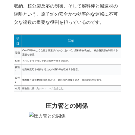
収納、核分裂反応の制御、そして燃料棒と減速材の
隔離という、原子炉の安全かつ効率的な運転に不可
欠な複数の重要な役割を担っているのです。
項
詳細
目
CANDU炉のような重水減速炉の炉心において、燃料棒を収納し、核分裂反応を制御する
定義
重要な部品。
配置
カランドリアタンク内に多数が垂直に林立。
役割
核分裂反応を維持するための燃料棒を収納する容器。
1
役割
燃料棒と減速材(重水)を隔てる。燃料棒の腐食を防ぎ、重水の純度を保つ。
2
材質
耐食性に優れたジルコニウム合金など。
圧力管との関係