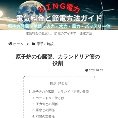
電気料金の見直し、節電のアイデア、発電方法
ホーム
原子力施設
原子炉の心臓部、カランドリア管の
役割
2024.09.24
目次
原子炉の心臓部、カランドリア管の役割
カランドリア管とは
圧力管との関係
重水との関係
材質の重要性