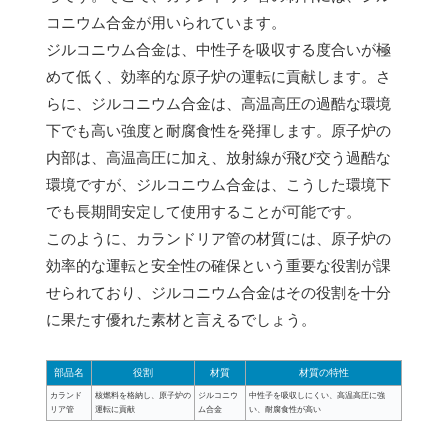
コニウム合金が用いられています。
ジルコニウム合金は、中性子を吸収する度合いが極
めて低く、効率的な原子炉の運転に貢献します。さ
らに、ジルコニウム合金は、高温高圧の過酷な環境
下でも高い強度と耐腐食性を発揮します。原子炉の
内部は、高温高圧に加え、放射線が飛び交う過酷な
環境ですが、ジルコニウム合金は、こうした環境下
でも長期間安定して使用することが可能です。
このように、カランドリア管の材質には、原子炉の
効率的な運転と安全性の確保という重要な役割が課
せられており、ジルコニウム合金はその役割を十分
に果たす優れた素材と言えるでしょう。
部品名
役割
材質
材質の特性
カランド
核燃料を格納し、原子炉の
ジルコニウ
中性子を吸収しにくい、高温高圧に強
リア管
運転に貢献
ム合金
い、耐腐食性が高い