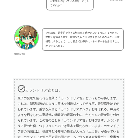
二重構造になっているのは、どうし
てですか？
それはね、原子炉で使う大切な熱を逃がさないようにするためと、
中性子を減速させて、核分裂を起こりやすくするためなんだ。二重
構造にすることで、より安全で効率的にエネルギーを生み出すこと
ができるんだよ。
電力の研究家
カランドリア管とは。
原子力発電で使われる言葉に「カランドリア管」というものがあります。
これは、新型転換炉のように重水を減速材として使う圧力管型原子炉で使
われています。重水を入れる「カランドリアタンク」と呼ばれる、練炭の
ような形をした二重構造の鋼鉄製の容器の中に、たくさんの管が取り付け
られています。この管のことを「カランドリア管」と呼びます。カランド
リア管の外側、つまりタンクの中は重水で満たされています。カランドリ
ア管の内側には、核燃料と冷却用の軽水が入った「圧力管」が通っていま
す。カランドリア管と圧力管の間には、ヘリウムガスや炭酸ガス、窒素ガ